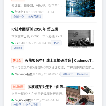
的工作流程，全面革新您在无源器件设计中的实践方式。会议
云计算、物联网、VR/AR、数字孪生、
将演示 Cadence EMX Designer、EMX Planar
人工智能（AI）……这些让科技圈热血沸
贸泽电子
182
2026-04-14
腾的技术背后，都有一个共同的底层逻
数据中心
信号完整性
辑——它们都是以海量数据的处理作为
支撑的。因此，无论是哪条赛道上的竞
IC技术圈期刊 2020年 第五期
争，都会体现为数字基础设施建设上的
比拼，即新一代数据中心的设计和部
本期文章目录 ZYNQ | 学习路线 ZYNQ
署。 数据中心的建设作为一个系统工
点击阅读 ZYNQ 关于Timing Exception
ZYNQ
155
2026-04-18
FPGA
程，面临着来自各个方面的挑战，比如
Design #约束 点击阅读 码农的假期
高性能计算、电力供应、网络安全等
Verilog
Verilog有什么奇技淫巧？ Verilog
等，而高速互连技术也是其中至关重要
#ASIC 点击阅读 硅农 基于CORDIC的加
的一环，它为数据在规模
减乘除及三角函数实现 CORDIC 点击阅
火热报名中！线上直播研讨会 | CadenceTECHTALK: Redefining Circuit Design Efficiency with ML-Driven EM Optimization
研讨会
读 探究FPGA 读书笔记 | Design Rot -1
在当今高风险挑战的现代电路设计领域，工程师正面临着前所
IC设计 点击阅读 icsoc 构建ic知识体系
未有的压力——日益紧迫的项目交付期限与更繁重的工作负
Cadence楷登
199
2026-05-12
电路设计
Cadence
荷，使传统耗时费力的手动电磁（EM）调优成为难以承受的
瓶颈。未来的趋势，属于自主化、AI 赋能的优化技术。
Cadence 诚邀您参加本次线上研讨会，我们将展示一套尖端
示波器探头连不上面包板？教你一个小技巧！
测试测量
的工作流程，全面革新您在无源器件设计中的实践方式。会议
文章**概述** 在使用无焊面包板进行原
将演示 Cadence EMX Designer、EMX Planar
型开发时，我们常需要将电路连接到示
DigiKey得捷
182
2026-04-14
波器、频谱仪或函数发生器进行测试。
示波器
信号完整性