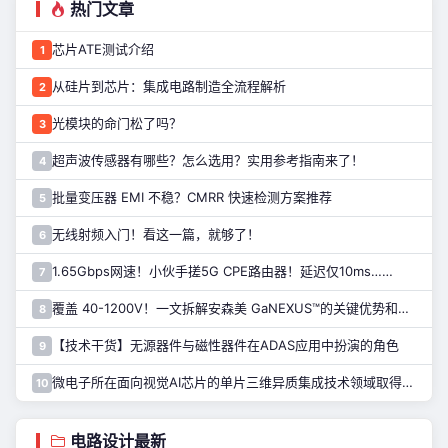
热门文章
芯片ATE测试介绍
1
从硅片到芯片：集成电路制造全流程解析
2
光模块的命门松了吗？
3
超声波传感器有哪些？怎么选用？实用参考指南来了！
4
批量变压器 EMI 不稳？CMRR 快速检测方案推荐
5
无线射频入门！看这一篇，就够了！
6
1.65Gbps网速！小伙手搓5G CPE路由器！延迟仅10ms……
7
覆盖 40-1200V！一文拆解安森美 GaNEXUS™的关键优势和应用
8
【技术干货】无源器件与磁性器件在ADAS应用中扮演的角色
9
微电子所在面向视觉AI芯片的单片三维异质集成技术领域取得进展
10
电路设计最新