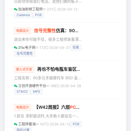
以前领导给我打电话，说他们做的板子
量、诊断以及软件工具，同时讨
性能达不到预期，怀疑是板上线宽的问
加油射频工程师
231
2026-04-12
题。 虽然我觉得1GHz这个频率，板子的
Cadence
PCB
影响应该不至于这么大，但是万一呢？
于是，我对领导说，那把PCB发给我，
信号完整性
仿真：90%的工程师都在这5个地方翻车
我来仿真一下吧，看看PCB上的线宽是
电路设计
不是有影响。 本来想，就用最原始的方
说出来你可能不信，很多工程师拿着漂
法，把PCB的TOP层和孔的一些信息导
亮的仿真报告，实物一测试，问题全出
21ic电子网
172
2026-04-21
仿真
出到dxf，然后稍微手工删减一下，再导
来了。返工、延期、挨骂，样样都逃不
入ADS，设置个两层板的叠层结构，一
信号完整性
掉。 归根结底，大多数问题都出在仿真
仿真，不就完事了。 哪想，拿到PCB以
方法上。今天就来聊聊信号完整性仿真
中，90%的工程师都在犯的几个错误。
再也不怕电瓶车盲区有人了！我用STM32，做了个雷达……
嵌入式开发
错误一：时域仿真和频域仿真傻傻分不
工程名称：60多元手搓摩托车 BSD 盲区
清 有些工程师做仿真，要么只跑时域，
监测！ 工程作者：zaodianshane 前言
要么只跑频域，觉得跑一个就够了。这
立创开源硬件平台
189
2026-04-28
我希望做一个雷达。 在骑行的时候，只
其实是个大坑。 时域仿真告诉你的是：
STM32
MPS
要有车/人靠近盲区。 雷达就会亮灯提醒
信号长什么样、眼图开多大、有没有出
我。 本文主要分享这个雷达的开源方
现过冲下冲。就像
【W42周报】六层
PCB
板是怎么拼出来的？
案！ 但在分享之前，俺想先说明一下 *
电路设计
其实我并不是专业做嵌入式这块的，我
1.前言 求职面试时,大多数人都会在一个
是做建筑工程管理这块工作的。可以说
问题上纠结：去大公司还是小公司？这
工程师看海
167
2026-04-12
PCB
是一个完全零基础的小白。*我都是近1
个问题在现阶段其实没有人能够给出一
个月利用晚上下班时间看视频学习画板
阻抗计算