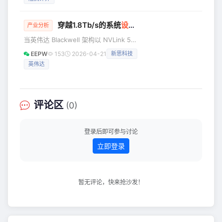
个100%完美的答案。如果展开来说，估
子做电路测试，看人家的
计也要花好长时间。无论去哪个公司，
落到我们自身来说，主要还是要能在岗
穿越1.8Tb/s的系统
设计
炼狱：物理极限、现实鸿沟
产业分析
位上体现出个人的价值。即用专业能
当英伟达 Blackwell 架构以 NVLink 5
力、综合素质能力去解决工作中的问
将 GPU-GPU 互联带宽推至
题。 解决问题的快慢程度和结果好坏，
EEPW
153
2026-04-21
新思科技
1.8Tb/s（14.4Tbps），AI 超算正式迈
就和我们掌握的专业技能和方法论有
英伟达
入 “万亿参数级训练” 的新纪元——单颗
关。比如在我们公司，PCB板的Layout
GPU的芯片间带宽达到PCIe 5.0的35
不需要硬件工
倍、Hopper NVLink 4的2倍，支撑72
颗 GPU 集群每秒处理数 PB 级数据流
评论区
(0)
动。但这一带宽革命并非性能的线性跃
升，而是将电子系统设计推向物理极限
的临界点：信号完
登录后即可参与讨论
立即登录
暂无评论，快来抢沙发！