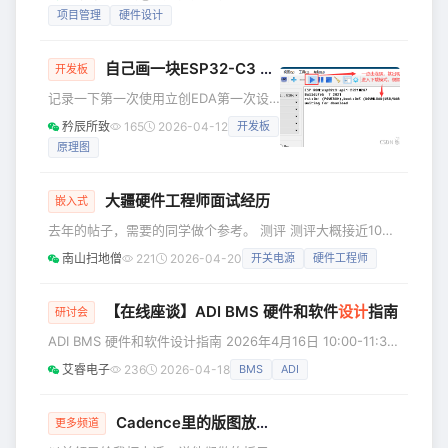
的前几天，对2022年做一个简单的总
项目管理
硬件设计
接器在汽车域控制单元中 扮演的关键角
结。 (一)学习 1.阅读 2022年是我电子书
色 从系统层
阅读的元年，相比于传统纸质书，电子
自己画一块ESP32-C3 的开发板（第一次使用立创EDA）（
书更加方便，效率更高。我使用的是微
开发板
信读书APP，整体感觉还是可以。其中
记录一下第一次使用立创EDA第一次设
有不少书籍是我从zlibrary上下载后，再
计ESP-C3的开发板 by 矜辰所致
矜辰所致
165
2026-04-12
开发板
导入到这APP上的。 2022年微信阅读年
@TOC 用了安信可的ESP32-C3的开发
度报告其实这一年的阅读量算是还过
原理图
板，跑通了第一个程序。后面测试一些
其他功能发现连接串口助手的时候经常
一连接就进入程序下载模式，程序都不
大疆硬件工程师面试经历
嵌入式
能正常运行很烦： 在这里插入图片描述
去年的帖子，需要的同学做个参考。 测评 测评大概接近100
所以自己决定自己画一个开发板。原理
道题，性格测试和行测题（约20道，基本上都是逻辑推理
图当然还是参考乐鑫的官方文件
南山扫地僧
221
2026-04-20
开关电源
硬件工程师
题）混合在一起。 笔试 所有岗位同一个时间，我做的是A
《ESP32-C3系列芯片硬件设计指南》，
卷，硬件笔试是90分钟，题目类型有单选、多选、填空、简
但是外设部分还是根据
答和计算题，一共100分。 题目主要涉及的知识点：通信协议
【在线座谈】ADI BMS 硬件和软件
设计
指南
研讨会
（SPI、IIC、UART等）、开关电源、信号完整性、分立元件
ADI BMS 硬件和软件设计指南 2026年4月16日 10:00-11:30
参数性能（MOS、BJT、PN结等）个人感觉以上4方面
座谈简介 作为电池管理领域的领先企业，ADI 深耕 BMS 应用
艾睿电子
236
2026-04-18
BMS
ADI
多年，设计并不断优化了多款专用电池管理与监测 IC，以及
软硬件系统解决方案，为能源存储和电动汽车客户提供可靠方
案和设计参考。本次研讨会将分享 ADI 在 BMS 系统设计中的
Cadence里的版图放到ADS里面联合仿真的设置
更多频道
应用经验与挑战，涵盖系统设计的关键环节，包括通信、测