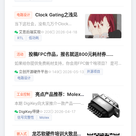
传统做法是直接使用示波器探头或带鳄
鱼夹的测试线，但在面包板上，这种方
Clock Gating之浅见
式往往既笨拙又不可靠。 为什么示波器
电路设计
探头不适合面包板？ 问题并非出在探头
当下这社会，没有几万个Clock
设计，而是 探头设计初衷与面包板使用
Gating，出门都不好意思和别人打招
艾思后端实现
206
2026-04-18
场景完全不匹配。 面包板接触压力低，
呼！ 现在的深亚纳米工艺的设计中，低
RTL
低功耗
插孔松紧不均。 示波器探头弹性夹子和
功耗已经是一个日渐总要的主题了，尤
探针有一定的“抓拉力”。 在调试过程中
其是移动市场蓬勃发展起来之后，功耗
频繁移
投稿FPC作品，报名就送800元耗材券……
的要求越来越严格，据传，在高级的手
活动
机系统开发的过程中，系统架构的设
如果给你提供免费耗材支持，你会用FPC做个啥项目？ 是可
计，已经精确到每一个服务模块的毫安
穿戴智能手表、AR眼镜？ 还是桌面机器人？柔性电子皮肤？
立创开源硬件平台
149
2026-05-13
开源项目
时（mAH）的级别，所以如果你的芯片
不用纠结！ FPC创意设计挑战赛来啦！ 报名就送价值600-
功耗控制不下来，很有可能会被手机生
电路设计
800元耗材券包 还有100-500元京东E卡、小米智能按摩护眼
产厂家踢出局。 在低功耗的世界里，我
仪、小度智能音箱……等奖品等你来领！ 快来开启你的创意设
们有很多方法可做
计吧! 报名入口：https://www.jlc-fpc.com/contest 报名时
亮点产品推荐：Molex EMI 滤波高性能 D-Sub Pi 适配器和连接器
工业控制
间：2026年4月
本期 DigiKey向大家推介一款产品——
Molex EMI 滤波高性能D-Sub Pi 适配器
DigiKey得捷
222
2026-04-17
和连接器 Molex EMI 滤波 D-sub pi 适
信号完整性
Molex
配器和连接器提供了可靠的解决方案，
可减轻苛刻环境中的电磁干扰 (EMI)，例
龙芯软硬件培训大致总结 - day1
如军用和商用飞机中的发动机控制、机
嵌入式