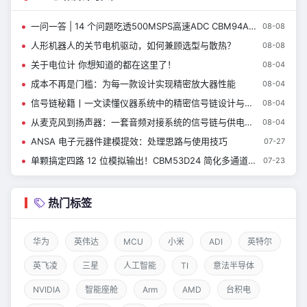
一问一答 | 14 个问题吃透500MSPS高速ADC CBM94AD34
08-08
人形机器人的关节电机驱动，如何兼顾选型与散热？
08-08
关于电位计 你想知道的都在这里了！
08-04
成本不再是门槛：为每一款设计实现精密放大器性能
08-04
信号链秘籍丨一文读懂仪器系统中的精密信号链设计与器件选型指南
08-04
从麦克风到扬声器：一套音频对接系统的信号链与供电设计
08-04
ANSA 电子元器件建模提效：处理思路与使用技巧
07-27
单颗搞定四路 12 位模拟输出！CBM53D24 简化多通道 DAC 硬件设计
07-23
热门标签
华为
英伟达
MCU
小米
ADI
英特尔
英飞凌
三星
人工智能
TI
意法半导体
NVIDIA
智能座舱
Arm
AMD
台积电