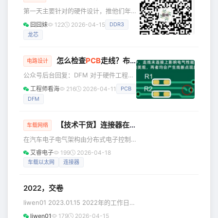
载无线电、成像设备、过程设备等。 这
第一天主要针对的硬件设计，推他们年
些连接器采用紧凑的设计，增强了信号
底要量产的3A4000+7A1000。这里我
囧囧妹
122
2026-04-15
DDR3
完整性 (SI) 并符合监管标准，简化了实
只记录下自己关注的几个点。 1，
施，同时提高了整体性能和可
龙芯
3A4000/3B4000处理器 支持256位
向量指令； 对处理器封装进行了优
化，不再继续兼容龙芯3A1000，
怎么检查
PCB
走线？布局？可制造性？一款免费避坑神器
电路设计
3A3000/3B3000，尺寸缩小至37.5mm
公众号后台回复：DFM 对于硬件工程师
x 37.5mm，引脚个数增加至1211。接口
而言，最紧张的时间节点就是发板前
定义上去除了PCI接口、LPC接口，内存
工程师看海
216
2026-04-11
PCB
夕，画好的PCB要出Gerber文件给工
升级为DDR3/4接口；
DFM
厂，这Gerber文件是一定要仔仔细细检
查，以前我一直用CAM350，这种检查
纯靠“眼力”，简单的板子还好，遇到复杂
【技术干货】连接器在汽车电子的域控制单元扮演重要角色
车载网络
的板子，纯靠肉眼检查的话，难免有遗
在汽车电子电气架构由分布式电子控制
漏，以至于每次发板，总是提心掉胆，
单元（ECU）走向域控制单元（Domain
尤其是第一版硬件。 今天推荐一款比
艾睿电子
199
2026-04-18
Control Unit, DCU）的演进过程中，连
CAM350还好用的软件，电子发烧友论
车载以太网
连接器
接器已不再只是“电气连接接口”，而是攸
坛出品的《华秋DFM》，支持Al
关系统可靠性、数据传输能力、功能安
2022，交卷
全与整车可制造性的关键元器件。本文
将为您介绍连接器在汽车DCU中所扮演
liwen01 2023.01.15 2022年的工作日即
的核心角色，以及Molex（莫仕）
将结束，忙忙碌碌又是一年，赶在过年
liwen01
179
2026-04-15
DuraClik连接器的产品特性与优势。 连