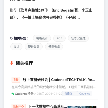
推荐
《信号完整性分析》（Eric Bogatin著，李玉山
译）、《于博士揭秘信号完整性》（于铮）
。
相关标签：
电路设计
PCB
信号完整性
设计
硬件设计
模拟电路
相关推荐
线上直播研讨会 | CadenceTECHTALK: Redefining Circuit Design Efficiency with ML-Driven EM Optimization
直播
在当今高风险挑战的现代电路设计领域，工程师正面临着前所
未有的压力——日益紧迫的项目交付期限与更繁重的工作负
Cadence楷登
256
2026-04-29
电路设计
Cadence
荷，使传统耗时费力的手动电磁（EM）调优成为难以承受的
瓶颈。未来的趋势，属于自主化、AI 赋能的优化技术。
Cadence 诚邀您参加本次线上研讨会，我们将展示一套尖端
下一代数据中心高速互连，谁是背后的技术推手？
数据中心