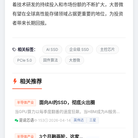
着技术研发的持续投入和市场份额的不断扩大，大普微
有望在全球高性能存储领域占据更重要的地位，为投资
者带来长期回报。
相关标签：
AI SSD
企业级 SSD
主控芯片
PCIe 5.0
固件算法
大普微
相关推荐
面向AI的SSD，彻底火出圈
半导体产业
当GPU算力以每季度翻番的速度狂飙，当HBM成为AI服务器
的“硬通货”，一块被严重低估的核心部件——面向AI工作负载
是说芯语
153
2026-04-14
英伟达
三星
优化的SSD，正站在产业矛盾的中心点。而当前市场的主流存
储方案HDD与HBM，各自存在难以突破的发展掣肘，正是这
一局面的关键成因。 | HBM、HDD，均不是最优解 先看
3个月融两轮，这家存储“隐形冠军”为何被资本追投？
半导体产业