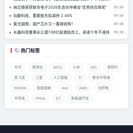
纳芯微荣获联合电子2026生态伙伴峰会“优秀供应商奖”
05-26
灿勤科技，重要股东拟减持 2.44%
05-26
紫光国微，国产芯片又一重磅收购！
05-26
长鑫科技董事长让渡7.68亿股激励员工，承诺十年不减持
05-26
热门标签
华为
英伟达
MCU
小米
ADI
英特尔
英飞凌
三星
人工智能
TI
意法半导体
NVIDIA
智能座舱
Arm
AMD
台积电
半导体
FPGA
ST
新能源汽车