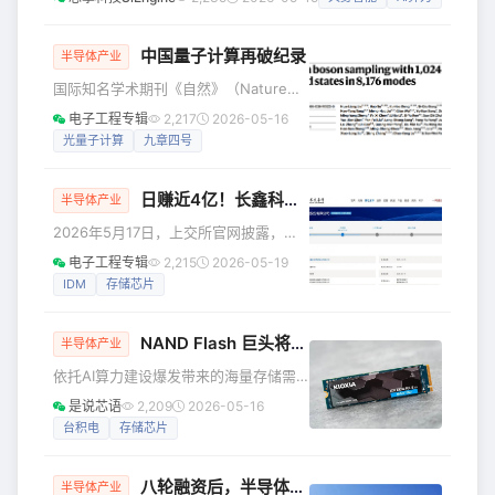
方将围绕工业自动化和具身智能领域，联合构建“车规级芯片
示，截至披露日，巽鑫（上海）投资
算力 + 工业机器人算法”一体化平台，面向全球市场推出高性
能、高可靠、可快速落地的智能机器人解决方案。 本次合作
中国量子计算再破纪录
半导体产业
中，芯擎科技依托“龍鹰“系列智能座舱芯片、”星辰“系列高阶
国际知名学术期刊《自然》（Nature）
辅助驾驶芯片、“天工”系列AI加速芯片，以及全新的“龍鹰二
今日在线发表中国科学技术大学潘建
电子工程专辑
2,217
2026-05-16
号”AI舱
伟、陆朝阳、张强、刘乃乐研究团队联
光量子计算
九章四号
合济南量子技术研究院、山西大学、清
华大学、上海人工智能实验室、崂山实
日赚近4亿！长鑫科技IPO重启
验室、国家并行计算机工程技术研究中
半导体产业
心等单位共同完成的最新成果：可编程
2026年5月17日，上交所官网披露，长
量子计算原型机“九章四号”成功研制，首
鑫科技集团股份有限公司（以下简称“长
电子工程专辑
2,215
2026-05-19
次操纵和探测高达3050个光子的量子
鑫科技”）科创板IPO审核状态由“中止”恢
IDM
存储芯片
态，再度刷新光量子信息技术世界纪
复为“已问询”。此前该项目因财务资料过
录，建立了当前国际上最强的“量子计算
有效期于2026年3月31日中止，此次公
优越性”。 2
NAND Flash 巨头将赴美IPO！
司补充2025年年报及2026年一季度经
半导体产业
营数据后，正式恢复上市审核进程。 据
依托AI算力建设爆发带来的海量存储需
报道，长鑫科技本次科创板IPO拟募集资
求，全球NAND Flash龙头日本铠侠
是说芯语
2,209
2026-05-16
金295亿元，为科创板开板以来募资规模
（Kioxia）迎来业绩与估值双重爆发，创
台积电
存储芯片
第二大项目。资金将投向存储器晶圆制
下企业历史最佳经营业绩。借着本轮存
造量产线技术升级
储芯片超级景气周期，铠侠正积极筹备
八轮融资后，半导体零部件企业再获资本加持
美股上市，计划通过发行美国存托股份
半导体产业