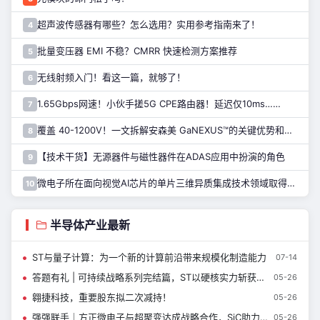
超声波传感器有哪些？怎么选用？实用参考指南来了！
4
批量变压器 EMI 不稳？CMRR 快速检测方案推荐
5
无线射频入门！看这一篇，就够了！
6
1.65Gbps网速！小伙手搓5G CPE路由器！延迟仅10ms……
7
覆盖 40-1200V！一文拆解安森美 GaNEXUS™的关键优势和应用
8
【技术干货】无源器件与磁性器件在ADAS应用中扮演的角色
9
微电子所在面向视觉AI芯片的单片三维异质集成技术领域取得进展
10
半导体产业最新
ST与量子计算：为一个新的计算前沿带来规模化制造能力
07-14
答题有礼 | 可持续战略系列完结篇，ST以硬核实力斩获多项权威评级
05-26
翱捷科技，重要股东拟二次减持！
05-26
强强联手｜方正微电子与超聚变达成战略合作，SiC助力AI智算新基建
05-26