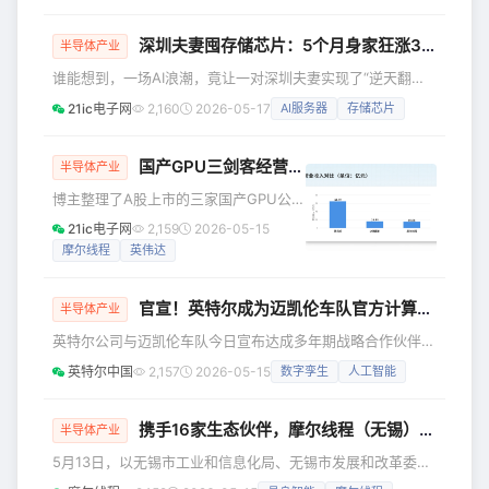
投资合伙企业、苏州未来科技企业服务
合伙企业等股东，注册资本由约515.5万
深圳夫妻囤存储芯片：5个月身家狂涨320亿！
半导体产业
元增至约551.4万元。从投资阵容来看，
谁能想到，一场AI浪潮，竟让一对深圳夫妻实现了“逆天翻
产业与财务属性兼备：华为哈勃的入
盘”，5个月狂揽320亿身家，活成了现实版“逆袭爽文”。 近
局，是其围绕光通信与AI算力产业链的
21ic电子网
2,160
2026-05-17
AI服务器
存储芯片
日，一则消息刷屏创投圈：A股上市公司德明利，今年一季度
一次精准卡位，旨在强化上游核心器件
狂赚33.5亿元。这是什么概念？相当于过去10年利润总和的2
的自主可控能力；而信科资本、元禾控
倍还多！ 要知道，仅仅一年前，这家公司还在亏损泥潭里挣
国产GPU三剑客经营数据对比：沐曦、摩尔、寒武
半导体产业
股等机构则
扎——2025年一季度，德明利净亏损近7000万元；而到了
博主整理了A股上市的三家国产GPU公司
2026年一季度，净利润直接飙升至33.5亿元，同比暴涨49
寒武纪、沐曦股份、摩尔线程的营收和
21ic电子网
2,159
2026-05-15
经营数据。 营收方面： 寒武纪2025年
摩尔线程
英伟达
全年营收64.97亿元，断层领先。 沐曦
股份和摩尔线程营收分别是16.44亿和
官宣！英特尔成为迈凯伦车队官方计算合作伙伴
15.06亿，收入接近。 利润方面： 寒武
半导体产业
纪扣非净利润为17.7亿元，也是唯一利润
英特尔公司与迈凯伦车队今日宣布达成多年期战略合作伙伴关
为正的公司。 而沐曦和摩尔仍处于亏损
系，英特尔正式成为迈凯伦万事达一级方程式车队(McLaren
英特尔中国
2,157
2026-05-15
数字孪生
人工智能
阶段，沐曦亏损8.3亿，摩尔亏损10.88
Mastercard Formula 1 Team)、艾睿迈凯伦印地车队(Arrow
亿。 毛利率： 三
McLaren IndyCar Team)、迈凯伦F1模拟赛车队(McLaren
F1 Sim Racing Team)官方计算合作伙伴，为这项全球技术要
携手16家生态伙伴，摩尔线程（无锡）工业具身智能创新中心启航
半导体产业
求极高的运动提供人工智能和高性能架构的先进计
5月13日，以无锡市工业和信息化局、无锡市发展和改革委员
会、无锡市数据局及无锡市惠山区人民政府为指导单位，由摩