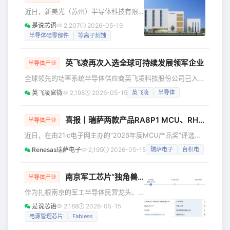
（ADS）登陆美国资本市场，以扩大投
近日，新美光（苏州）半导体科技有限
资者基础并提升企业价值。 据界面新闻
公司（以下简称“新美光”）宣布完成新一
是说芯语
2,207
2026-05-19
援引铠侠5月15日公告称，公司正筹备在
轮融资。本轮融资由中银资产、中平资
半导体硅零部件
等离子刻蚀
美国证券交易所上市代表其普通股的美
本、智微基金、苏产投、合肥国投、君
国存托股份（ADS）。 当前AI服务
桐资本、元禾控股等多家知名机构共同
英飞凌再次入选全球可持续发展领军企业
参与。 天眼查信息显示，自成立以来，
半导体产业
新美光已累计完成9轮融资，过往投资方
全球领先的功率系统半导体供应商英飞凌科技股份公司已入选
还包括安丰创投、元禾重元、石溪资
道琼斯全球及欧洲最佳表现(Best-in-Class)指数。标普道琼
英飞凌官微
2,198
2026-05-15
英飞凌
半导体
本、俱成资本、中信建投资本、中科图
斯指数（S&amp;P Dow Jones Indices）已于5月1日在纽约
灵等。 新美光成立于2013年，专注于先
公布了这一结果。 Elke Reichart 英飞凌科技管理委员会成员
进半导体材料的研发与产业化，致力于
兼首席数字化转型与可持续发展官 我们很荣幸看到英飞凌被
喜报丨瑞萨两款产品RA8P1 MCU、RH850/U2C荣获21ic“年度MCU产品奖”
半导体产业
围绕等离子刻
认可为全球领先的可持续发展企业之一。英飞凌已经连续16年
近日，在由21ic电子网主办的“2026年度MCU产品奖”评选活
入选该榜单，这充分
动中，瑞萨电子RA8P1荣获年度高性能计算MCU/MPU产品
Renesas瑞萨电子
2,195
2026-05-15
瑞萨电子
台积电
奖、RH850/U2C荣获年度汽车级MCU产品奖。 高性能计算
MCU/MPU奖 高性能计算MCU/MPU奖聚焦于端侧算力效能
与本地推理能力。参评产品需具备高主频、卓越的
南京军工芯片“独角兽”冲刺IPO
半导体产业
CoreMark/DMIPS跑分以及多核协同架构，能够实现存算资
作为扎根南京的军工半导体民营龙头、
源的优化调度与低时延响应。本次获奖的RA8P
江苏省独角兽企业、国家级专精特新“小
是说芯语
2,188
2026-05-15
巨人”，江苏展芯半导体技术股份有限公
电源管理芯片
Fabless
司（下称“展芯半导体”）正式冲刺创业板