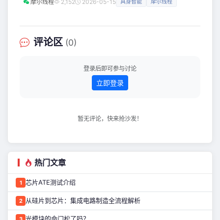
摩尔线程
2,152
2026-05-15
具身智能
摩尔线程
尔线程主办的无锡具身智能产业伙伴思享沙龙成功举行。活动
现场，摩尔线程与首批16家联合共建单位签署合作备忘录，正
式启动摩尔线程（无锡）工业具身智能创新中心，以生态合力
加速具身智能的产业应用。 本次活动，政府、产业及学界嘉
评论区
(0)
宾齐聚一堂，深入探讨具身智能创新路径。无锡市工业和信息
化局、无锡市发展和
登录后即可参与讨论
立即登录
暂无评论，快来抢沙发！
热门文章
芯片ATE测试介绍
1
从硅片到芯片：集成电路制造全流程解析
2
光模块的命门松了吗？
3