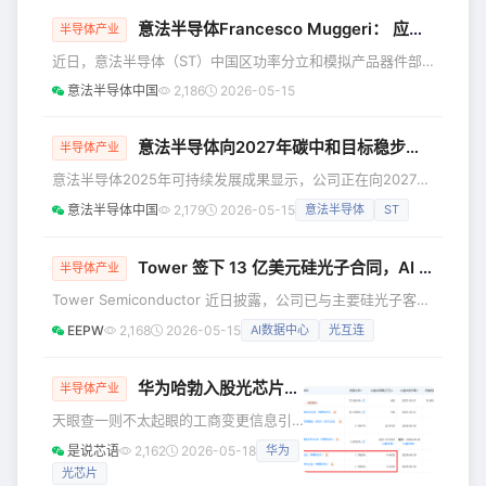
IPO。 公司聚焦军工电子元器件自主可
意法半导体Francesco Muggeri： 应对AI时代“电力饥渴”，ST以GaN释放系统级绿色价值
控刚需，深耕高可靠模拟芯片与微模块
半导体产业
赛道，依托自主核心技术深度绑定国内
近日，意法半导体（ST）中国区功率分立和模拟产品器件部
军工电子产业链，是国内高端军工电源
市场及应用副总裁Francesco Muggeri接受《电子工程专
意法半导体中国
2,186
2026-05-15
管理芯片领域核心配套企业。 展芯半导
辑》“IIC Talks”栏目的专访，围绕氮化镓（GaN）如何助力AI
体2018年3月成立于南京雨花台区，是
时代可持续发展、ST氮化镓技术创新路径以及助力中国客户
专业从事高可靠模拟芯片及微模块研发
意法半导体向2027年碳中和目标稳步推进
加速GaN产品落地等核心议题展开深度分享。 Q 相比传统硅
半导体产业
设计、
基方案，GaN技术为终端用户带来的最直接、最重要的价值是
意法半导体2025年可持续发展成果显示，公司正在向2027年
什么？ A 氮化镓是一项重大技术创新，尤其
碳中和目标及更广泛的环境、社会及治理（ESG）目标稳步前
意法半导体中国
2,179
2026-05-15
意法半导体
ST
进，制造工艺有害气体减排83%，废弃物资源化处置率97%，
水资源回收再利用率51%；同时创下最佳安全生产纪录，性别
薪酬差距调整后为2.3%，管理层女性占比22%。 通过购电协
Tower 签下 13 亿美元硅光子合同，AI 数据中心开始拉动光互连产能
半导体产业
议（PPA）购买有能源证书的可再生能源发电，目前意法半导
Tower Semiconductor 近日披露，公司已与主要硅光子客户
体可再生能源发电购电量占比已达到86%。此外，公司还在
签署 2027 年收入合同，金额达到 13 亿美元，并已收到 2.9
EEPW
2,168
2026-05-15
AI数据中心
光互连
亿美元客户预付款，用于锁定相关产能。 这次合同对应的是
硅光子业务。AI 集群规模越来越大以后，数据传输压力会明
显上升。GPU、AI 加速器、交换芯片和光模块之间，需要更
华为哈勃入股光芯片公司
半导体产业
高带宽、更低功耗和更稳定的连接。算力继续增加，数据如果
天眼查一则不太起眼的工商变更信息引
传不动，系统效率也会被限制。 硅光子
起笔者的关注。 弥尔光半导体（北京）
是说芯语
2,162
2026-05-18
华为
有限公司成立仅5年，近期完成了关键工
光芯片
商变更——新增华为旗下深圳哈勃科技