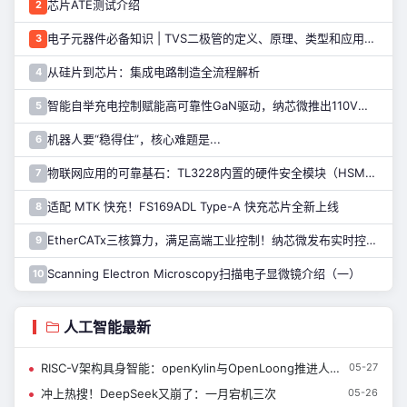
芯片ATE测试介绍
2
电子元器件必备知识 | TVS二极管的定义、原理、类型和应用优势
3
从硅片到芯片：集成电路制造全流程解析
4
智能自举充电控制赋能高可靠性GaN驱动，纳芯微推出110V半桥驱动芯片NSD2123
5
机器人要“稳得住”，核心难题是...
6
物联网应用的可靠基石：TL3228内置的硬件安全模块（HSM）详解
7
适配 MTK 快充！FS169ADL Type-A 快充芯片全新上线
8
EtherCATx三核算力，满足高端工业控制！纳芯微发布实时控制MCU/DSP NS800RTA7系列
9
Scanning Electron Microscopy扫描电子显微镜介绍（一）
10
人工智能最新
RISC-V架构具身智能：openKylin与OpenLoong推进人形机器人适配
05-27
冲上热搜！DeepSeek又崩了：一月宕机三次
05-26