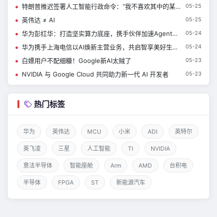
特朗普推迟签署人工智能行政命令：“我不喜欢其中的某些方面”
05-25
英伟达 ≠ AI
05-25
华为彭红华：打造坚实算力底座，携手伙伴加速Agent应用创新
05-24
华为携手上海电信以AI焕新主营业务，共启智享美好生活新时代
05-24
白嫖用户不配细糠！Google新AI太贼了
05-23
NVIDIA 与 Google Cloud 共同助力新一代 AI 开发者
05-23
热门标签
华为
英伟达
MCU
小米
ADI
英特尔
英飞凌
三星
人工智能
TI
NVIDIA
意法半导体
智能座舱
Arm
AMD
台积电
半导体
FPGA
ST
新能源汽车