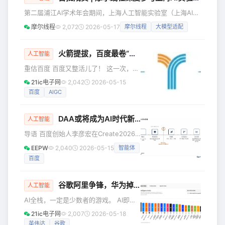
智能输出的系统能力。 7亿融资押注的是
第二届浦江AI学术年会期间，上海人工智能实验室（上海AI实
Token经济的[炼化厂] 近日，无问芯穹
验室）联合多家科研机构、运营商和大模型企业，共同发起AI
摩尔线程
2,072
2026-05-17
摩尔线程
大模型适配
宣布此前已再获超7亿元融资，这笔融资
全环节软硬件验证合作计划，并拟于今年发布AI全环节软硬件
被多家媒体称为中国AI原生基础设施公
验证平台（验证平台），分场景建设自主AI软硬件能力验证环
司融资规模之首。
境，以破解AI软硬件各层次组合复杂、选型困难、全环节评测
火箭提拔，百度最卷“员工”正式直升！
人工智能
标准不统一等问题。 5月14日，上海AI实验室DeepLink团队
重估百度 百度又整活儿了！ 这一次，李
组织召开首次验证平台推进交流会，并牵头成立验证平台工
彦宏亲自站台，百度将聚光灯打在了一
21ic电子网
2,042
2026-05-15
个更“可见”的产品上——数字人！ 曾凭
百度
AIGC
借罗永浩同款数字人引爆行业的“慧播
星”，在今天举办的百度Create2026大
DAA或将成为AI时代新的度量衡
会上，正式升级为“百度一镜”，成为全球
人工智能
首个全场景多智能体数字人平台。 从电
导语 百度创始人李彦宏在Create2026
商直播，到品牌营销、内容创作、公共
百度AI开发者大会开幕式上提出，Token
EEPW
2,040
2026-05-15
智能体
服务，百度试图推动数字人从一个直播
不一定代表终局，AI时代的度量衡可能
工具，进化为全新的革命性生产力。 亿
百度
是「日活智能体数（Daily Active
欧从Create2026百度AI开
Agents，简称DAA）」，与移动互联网
最通用的度量衡「日活用户数
谷歌阿里争锋，华为掉队，百度抢位
人工智能
（DAU）」相对应。 李彦宏表示，目前
AI全栈，一定是少数者的游戏。 AI即将
较接近业界共识的度量衡是Token消
迎来它的“寡头时代”。 执掌阿里的吴泳
耗，但Token不一定代表终局，它代表
21ic电子网
2,007
2026-05-18
铭明确表示：阿里全栈AI技术投入已正
成本，并不代表收益；它衡量的是投
英伟达
谷歌