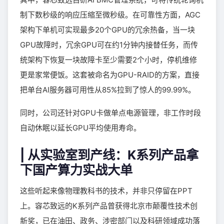
制下数秒级的响应压缩至微秒级。在可靠性方面，AGC
架构下单机可实现最多20个GPU的冗余热备，当一块
GPU故障时，冗余GPU可在约1分钟内接替任务，而传
统架构下恢复一块故障卡至少需要2个小时，停机维修
更是家常便饭。这套被命名为GPU-RAID的方案，直接
把单台AI服务器可用性从85%拉到了惊人的99.99%。
同时，公司还针对GPU卡做单点电源管理，非工作时段
自动休眠以延长GPU平均使用寿命。
| 从实验室到产线：K系列产品拿
下国产算力实战大单
这些听起来像物理教科书的技术，并非只停留在PPT
上。容芯致远的K系列产品曾获得北京市颠覆性技术创
新奖，已在油田、政务、涉密部门以及科研领域成功落