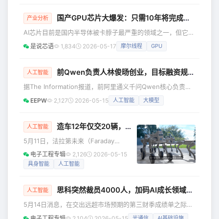
模型已于 4 月 23 日开启公测，感谢所
有用户在此期间的热情反馈与鼓励。 这
国产GPU芯片大爆发：只需10年将完成逆袭！
产业分析
个系列包含两款模型，均支持 100 万上
AI芯片目前是国内半导体被卡脖子最严重的领域之一，但它同
下文窗口： MiMo-V2.5-Pro：面向复杂
时也是国产芯片机遇最明确的，而且这一次的逆袭会来得很
的任务场景，深度适配 Agent 与
是说芯语
1,834
2026-05-17
摩尔线程
GPU
快，10年时间就能完成全面国产替代。 根据摩根斯坦利公布
Coding 应用，在
的一项研究结果，国产AI芯片自给率（主要是GPU类型）在
2021年才只有10%，但是发展速度非常快，今年就能达到
前Qwen负责人林俊旸创业，目标融资规模为数亿美元
人工智能
41%，四年时间份额3倍提升。 接下来的5年中，AI芯片的自
据The Information报道，前阿里通义千问Qwen核心负责人
给率还会快速提升，到2030年将提升到86%，意味着进口的
林俊旸正在为其新成立的AI实验室寻求融资，目标融资规模为
所有A
EEPW
2,127
2026-05-15
人工智能
大模型
数亿美元。 高榕资本和红杉中国正在洽谈参与本轮融资，如
果交易完成，这家尚处早期的新AI实验室估值可能达到约20
亿美元。不过相关谈判仍在进行中，最终融资金额和估值仍可
造车12年仅交20辆，贾跃亭改行造机器人了
人工智能
能发生变化。 有分析认为，此次林俊旸开启自主创业，在无
5月11日，法拉第未来（Faraday
营收、无产品的情况下，纯靠团队和创业方向便被估值百亿
Future，简称FF）创始人贾跃亭在社交
电子工程专辑
2,126
2026-05-15
元，
平台发布视频，正式宣布公司重大战略
具身智能
人工智能
升级：FF将升级为物理AI生态系统公
司，核心资源向具身智能机器人赛道倾
思科突然裁员4000人，加码AI成长领域，股价飙升17%
斜，业务聚焦人形与仿生机器人、汽车
人工智能
机器人两大核心引擎。在战略执行节奏
5月14日消息，在交出远超市场预期的第三财季成绩单之际，
上，首阶段将以人形和仿生机器人为
思科（Cisco）本周三宣布，将在2026财年第四季度裁减近
电子工程专辑
2,104
2026-05-15
光通信
AI基础设施
主，汽车机器人为辅。 从造车到"物理AI