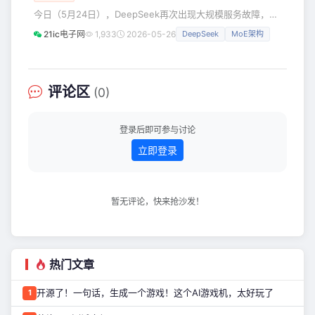
方案销售部总裁刘康受邀出席活动，并发表题为《AI焕新主营
今日（5月24日），DeepSeek再次出现大规模服务故障，
业务，智享美好生活新时代》的主题演讲。 应运而生:
“DeepSeek崩了”话题迅速冲上微博热搜。 有大量用户反馈，
21ic电子网
1,933
2026-05-26
DeepSeek
MoE架构
使用时遭遇“服务器繁忙”提示，平台服务波动频繁，正常使用
受到严重影响。 据悉，这已是本月以来DeepSeek第三次发
生大范围宕机，服务稳定性问题愈发突出。 回顾近期故障，
DeepSeek的运行状态持续不稳。 5月21日下午，其网页端与
评论区
(0)
App出现大规模异常，深度思考等高负载功能
登录后即可参与讨论
立即登录
暂无评论，快来抢沙发！
热门文章
开源了！一句话，生成一个游戏！这个AI游戏机，太好玩了
1