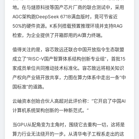
地。在与燧原科技等国产芯片厂商的联合测试中，采用
AGC架构跑DeepSeek 671B满血版时，竟可节省近
50%的硬件资源。K系列搭载预置推理环境并支持RAG
检索，为企业提供了开箱即用的AI算力终端。
值得关注的是，容芯致远还联合中国开放指令生态联盟
成立了“RISC-V国产智算体系结构创新专业组”，首批15
家成员单位共同推动技术标准化。容芯致远将相关知识
产权向产业链开放共享，力图在算力体系中走出一条“中
国标准”的道路。
云岫资本创始合伙人高超对此评价称：“它开启了中国AI
计算机系统架构创新的一种新范式。”
当GPU从配角变为主角时，围绕它去重构一切，这将是
算力行业无法绕开的一步。从清华电子工程系走出的这