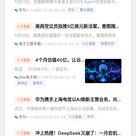
5月23日，在鲲鹏昇腾开发者大会2026 Agent应用创新与一
人形。今年一季度，赛道融资额逼近300
体机论坛上，华为ICT战略与业务发展部总裁彭红华发表致
华为
1,958
2026-05-24
华为
算力底座
亿元，百亿估值企业俱乐部持续扩容，
辞，他表示，华为将持续聚焦根技术创新，为伙伴打造差异化
资本、人才、几乎所有资源都在向人形
Agent一体机提供更丰富、更开放的硬件底座。通过开源，让
机器人倾斜。 但在聚光灯的边缘，商
技术普惠每一位Agent开发者。 华为ICT战略与业务发展部总
美两党议员拟推5亿美元新法案，意图围堵中国AI
人工智能
裁彭红华致辞 以下为致辞全文 正是因为有各位伙伴和开发者
5月19日，据路透社披露的一份法案副本显示，美国两党参议
的信任与协作，鲲鹏昇腾生态才得以快速成长、枝繁叶茂。
员正联手推出了一项旨在遏制中国向海外出售人工智能（AI）
电子工程专辑
1,953
2026-05-21
人工智能
阿里巴巴
工具的新法案。 这项由新罕布什尔州民主党参议员珍妮·沙欣
（Jeanne Shaheen）和内布拉斯加州共和党参议员皮特·里
基茨（Pete Ricketts）共同提出的立法，计划在美国国务院
4个月估值40亿，让谷歌英伟达同时砸钱，自学习AI背后是什么？
人工智能
设立专门办公室，并设立5亿美元基金，为盟国政府购买美国
前言： 2026年4月，一家名叫
技术提供补贴并简化采购流程。 该法案的核心内容
Recursive Superintelligence的AI初创
21ic电子网
1,947
2026-05-19
公司，完成了一轮5亿美元的融资，估值
英伟达
英特尔
达到40亿美元。 一个只有20个人、成立
四个月的公司，凭什么？钱不会凭空砸
华为携手上海电信以AI焕新主营业务，共启智享美好生活新时代
下来。Google和英伟达同时出手，买账
人工智能
的是什么？ 核心就两个词：[自学习]和
近日，中国电信第六届科技节上海站正式启幕。活动主论坛以
[把人类从循环里移走]。 全明星团队：
“智云上海，智惠全城”为主题，系统发布面向AI智享美好生
华为
1,934
2026-05-24
人工智能
华为
AI界的**[复仇者联盟]** 公司创始人
活、AI赋能千行百业、AI助力企业运营三大方向的AI一体化能
Richard Socher，是自
力体系，推动“智云上海”城市级AI能力底座从能力建设迈向规
模应用与生态繁荣。华为公司副总裁、ICT Marketing与解决
冲上热搜！DeepSeek又崩了：一月宕机三次
人工智能