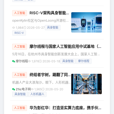
式跨越初期培育阶段，进入正向的规模
入，而不是产出。“当人
商业化回报周期。 意思是，AI能帮阿里
RISC-V架构具身智能：openKylin与OpenLoong推进人形机器人适配
赚钱了。 但帮其赚钱的不仅仅是千问、
人工智能
也不仅仅是阿里云，而是凭借“自研平头
openKylin社区与OpenLoong开源社区
哥芯片+千问大模型+阿里云+应用生态”
合作，启动RISC-V架构具身智能人形机
1,984
2026-05-27
具身智能
形成的全栈AI能力。 而目前像阿里一样
器人适配计划，推动具身智能产业规模
依靠AI全栈能力“稳坐中军帐”的厂商，全
RISC-V
化发展。
球只有大洋彼岸的谷歌。当A
摩尔线程与国家人工智能应用中试基地（具身智能）达成战略合作，加速全链条自主创新
人工智能
5月16日，在杭州市具身智能创新发展大会上，国家人工智能
应用中试基地（具身智能）（简称：国家具身智能应用中试基
摩尔线程
1,976
2026-05-18
具身智能
摩尔线程
地）正式揭牌，摩尔线程成为共建合伙人，并担任其产业委员
会委员。 摩尔线程成为国家具身智能应用中试基地共建合伙
人 为进一步深化合作，摩尔线程与国家具身智能应用中试基
终结者宇树，踢翻了同族
人工智能
地签署战略合作协议，并成立“具身智能算力与仿真联合实验
机器人产业大浪淘沙，眼下，人形机器
室”。双方将充分发挥“全功能GPU算力底座”与“国家级战略平
人无疑是最风光的行当。资本与媒体的
21ic电子网
1,965
2026-05-20
台”的优势，以
镜头全部对准了这些钢铁新贵。 继2021
具身智能
人形机器人
年宇树机器牛“犇犇”露脸后，宇树人形机
器人在2025春晚舞台上一战成名，成为
华为彭红华：打造坚实算力底座，携手伙伴加速Agent应用创新
行业炙手可热的领导者。 尤其是2026年
人工智能
以来，几乎所有的机器人叙事都流向了