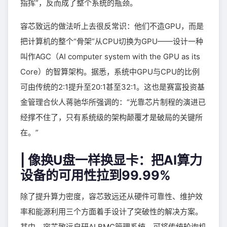
指挥”，反而成了整个系统的瓶颈。
容芯致远的做法听上去很反常识：他们不造GPU，而是
把计算机的整个“骨架”从CPU切换为GPU——设计一种
叫作AGC（AI computer system with the GPU as its
Core）的智算架构。据悉，系统中GPU与CPU的比例
可由传统的2:1提升至20:1甚至32:1。这也是赛富投资基
金管理合伙人蒋驰华所强调的：“光靠芯片制程的演进已
经撑不住了，只有系统级的架构颠覆才是破局的关键所
在。”
| 像换U盘一样换显卡：把AI算力
设备的可用性拉到99.99%
除了提升算力密度，容芯致远还从硬件可靠性、维护效
率和能源利用三个方面着手设计了突破性的解决方案。
其中，容芯致远自研AI BMC管理系统，可将传统轮询机