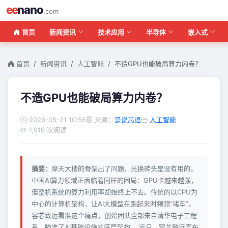
ee
nano
.com
首页
新闻资讯
技术应用
半导体
嵌入式
首页
新闻资讯
人工智能
不造GPU也能破局算力内卷？
不造GPU也能破局算力内卷？
2026-05-21 10:56
来源：
是说芯语
人工智能
1,919 次阅读
摘要：
摩天大楼的骨架出了问题，光换砖头是没有用的。
中国AI算力领域正面临着同样的困局：GPU卡越来越强，
但整机系统的算力利用率却始终上不去。传统的以CPU为
中心的计算机架构，让AI大模型在跑起来时频频“堵车”。
容芯致远看准这个痛点，创始团队全部来自清华电子工程
系，瞄准了AI基础设施的底层架构。 近日，容芯致远宣布