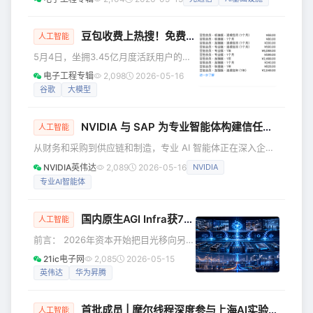
4000个岗位，其股价应声飙升17%。 根据最新财报，截至4
生态"，贾跃亭重新出任FF全球CEO 据
月25日的季度，该公司营收同比增长12%，达到141.5亿美
贾跃亭在视频中表述，FF未来将专注
元。净利润从去年同期的24.9亿美元（合每股62美分）增至
豆包收费上热搜！免费午餐到头了？
人工智能
33.7亿美元（合每股85美分）。思科预计第四财季调整后每
5月4日，坐拥3.45亿月度活跃用户的AI
股收益为1.16美元至1.18美元，营收为167
应用豆包，在App Store更新付费订阅声
电子工程专辑
2,098
2026-05-16
明的消息登上微博热搜。根据声明，豆
谷歌
大模型
包将推出三档付费会员：标准版连续包
月68元、加强版200元、专业版500
NVIDIA 与 SAP 为专业智能体构建信任基石
元，年费分别为688元、2048元和5088
人工智能
元。豆包官方随后回应称，基础版完全
从财务和采购到供应链和制造，专业 AI 智能体正在深入企业
免费，日常聊天、文案撰写、信息查询
系统，并在其中进行业务决策、访问数据和大规模运行工作
NVIDIA英伟达
2,089
2026-05-16
NVIDIA
等核心功能不受影响，付费功能主要聚
流。 在 SAP Sapphire 2026 大会上 —— NVIDIA 创始人兼
焦PPT生成、数据分析、影视制作等复杂
专业AI智能体
首席执行官黄仁勋通过视频形式，参与了 SAP 首席执行官
任务和生产力场景，相关方
Christian Klein 的主题演讲 —— 宣布 SAP 与 NVIDIA 将扩
大合作，以帮助企业在具备安全性和治理控制的条件下运行专
国内原生AGI Infra获7亿融资记录，AI基建迎来新生产力壁垒
人工智能
业智能体。
前言： 2026年资本开始把目光移向另一
层更底部的资产，谁能把GPU、国产芯
21ic电子网
2,085
2026-05-15
片、智算中心、电力、模型服务和企业
英伟达
华为昇腾
场景，压缩成可稳定交付的Token生产
能力。 这正是原生AGI Infra受到追捧的
首批成员 | 摩尔线程深度参与上海AI实验室AI全环节软硬件验证合作计划
核心原因,它卖的是一整套把算力转化为
人工智能