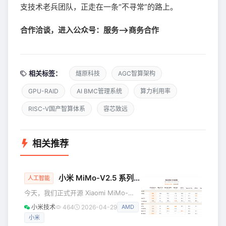
支技术老兵团队，正走在一条“不寻常”的路上。
合作洽谈，进入公众号：服务—>商务合作
相关标签：
燧原科技
AGC智算架构
GPU-RAID
AI BMC管理系统
算力利用率
RISC-V国产智算体系
容芯致远
相关推荐
小米 MiMo-V2.5 系列开源 & Orbit 百万亿 Token 计划启动
人工智能
今天，我们正式开源 Xiaomi MiMo-
V2.5 系列，采用 MIT 协议，支持商用
小米技术
464
2026-04-29
AMD
推理部署与二次训练，无需额外授权。
小米
开放协议，全量开源 MiMo-V2.5 系列