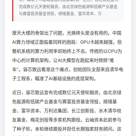
完成数亿元天使轮融资，由北京绿色能源和低碳产业基金
与赛富投资基金领投，顺禧基金、富华资本、万
摩天大楼的骨架出了问题，光换砖头是没有用的。中国
AI算力领域正面临着同样的困局：GPU卡越来越强，但
整机系统的算力利用率却始终上不去。传统的以CPU为
中心的计算机架构，让AI大模型在跑起来时频频“堵
车”。容芯致远看准这个痛点，创始团队全部来自清华电
子工程系，瞄准了AI基础设施的底层架构。
近日，容芯致远宣布完成数亿元天使轮融资，由北京绿
色能源和低碳产业基金与赛富投资基金领投，顺禧基
金、富华资本、万利达集团、长江创新投、水木清华校
友基金、梅花创投等多家机构跟投。云岫资本此前参与
了种子轮，本轮继续跟投并担任长期独家财务顾问。这