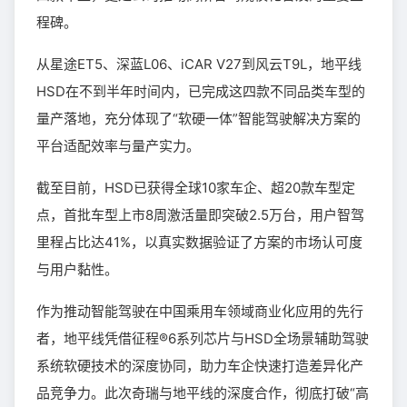
程碑。
从星途ET5、深蓝L06、iCAR V27到风云T9L，地平线
HSD在不到半年时间内，已完成这四款不同品类车型的
量产落地，充分体现了“软硬一体”智能驾驶解决方案的
平台适配效率与量产实力。
截至目前，HSD已获得全球10家车企、超20款车型定
点，首批车型上市8周激活量即突破2.5万台，用户智驾
里程占比达41%，以真实数据验证了方案的市场认可度
与用户黏性。
作为推动智能驾驶在中国乘用车领域商业化应用的先行
者，地平线凭借征程®6系列芯片与HSD全场景辅助驾驶
系统软硬技术的深度协同，助力车企快速打造差异化产
品竞争力。此次奇瑞与地平线的深度合作，彻底打破“高