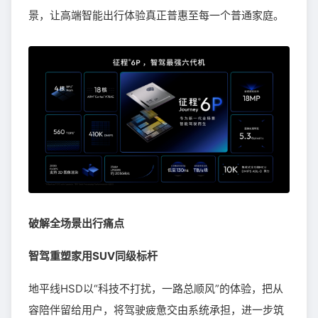
景，让高端智能出行体验真正普惠至每一个普通家庭。
破解全场景出行痛点
智驾重塑家用SUV同级标杆
地平线HSD以“科技不打扰，一路总顺风”的体验，把从
容陪伴留给用户，将驾驶疲惫交由系统承担，进一步筑