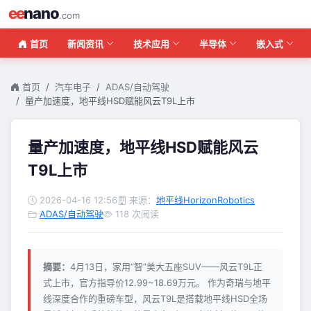
ee
nano
.com
首页
新闻资讯
技术应用
半导体
嵌入式
首页
汽车电子
ADAS/自动驾驶
量产加速度，地平线HSD赋能风云T9L上市
量产加速度，地平线HSD赋能风云
T9L上市
2026-04-16 12:56
来源：
地平线HorizonRobotics
ADAS/自动驾驶
118 次阅读
摘要：
4月13日，家用“智”美大五座SUV——风云T9L正
式上市，官方指导价12.99~18.69万元。 作为奇瑞与地平
线深度合作的重磅车型，风云T9L是搭载地平线HSD全场