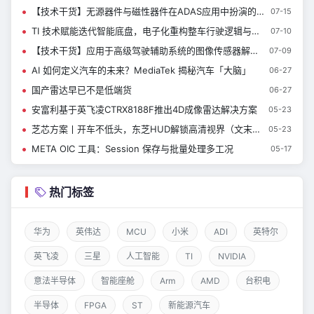
【技术干货】无源器件与磁性器件在ADAS应用中扮演的角色
07-15
TI 技术赋能迭代智能底盘，电子化重构整车行驶逻辑与驾乘体验
07-10
【技术干货】应用于高级驾驶辅助系统的图像传感器解决方案
07-09
AI 如何定义汽车的未来？MediaTek 揭秘汽车「大脑」
06-27
国产雷达早已不是低端货
06-27
安富利基于英飞凌CTRX8188F推出4D成像雷达解决方案
05-23
芝芯方案丨开车不低头，东芝HUD解锁高清视界（文末有彩蛋）
05-23
META OIC 工具：Session 保存与批量处理多工况
05-17
热门标签
华为
英伟达
MCU
小米
ADI
英特尔
英飞凌
三星
人工智能
TI
NVIDIA
意法半导体
智能座舱
Arm
AMD
台积电
半导体
FPGA
ST
新能源汽车