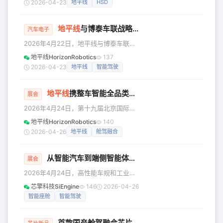
2026-04-23
地平线
HSD
术普惠。 向高而行 星空系列将重磅发布
驾融合整车智能体芯片地平线星空
2025年，地平线在智驾赛道上持续
® (Horizon Starry®) ，以及中国首个整
地平线
与博泰车联战略合作，加速星空舱驾融合整车智能体上车
车智能体操作系统地平线KaKaClaw咖咖
汽车电子
虾™，并同步推出全场景辅助驾驶系统
2026年4月22日，地平线与博泰车联网
HSD V1.6。 此次发布标志着地平线率先
科技（上海）股份有限公司（以下简称
地平线HorizonRobotics
137
完成从芯片到软件、从智驾到智舱的整
“博泰车联”）正式签署战略合作协议。双
2026-04-23
地平线
智能驾驶
车计算战略拼图，成为行业内少有的能
方将以中国首款舱驾融合整车智能体芯
够同时驾驭四个象限
片——地平线星空® (Horizon Starry®)
地平线
携整车智能全品类产品亮相北京车展，绘就“懂路更懂人”图景
为核心底座，结合各自在智能汽车领域
展会
的互补优势，聚焦舱驾一体、智能驾
2026年4月24日，第十九届北京国际汽
驶、机器人系统、全球化出海四大维度
车展览会开幕。本届车展汇聚全球汽车
地平线HorizonRobotics
140
深度协同，推动AI技术在智能座舱、智
前沿科技，全景呈现全球汽车产业电动
2026-04-26
地平线
舱驾融合
能驾驶、具身智能领域的融合创新，联
化、智能化转型的最新态势。地平线携
合打造智能化、国产化的平台
最新发布的中国首款舱驾融合整车智能
从智能汽车到端侧智能体，芯擎科技重装亮相2026北京国际车展
体芯片地平线星空® (Horizon
展会
Starry®) 、中国首个整车智能体操作系
2026年4月24日，高性能车规和工业芯
统地平线KaKaClaw咖咖虾™、全场景辅
片领航者芯擎科技重装亮相2026（第十
芯擎科技SiEngine
146
2026-04-26
助驾驶系统HSD V1.6，以及征程家族产
九届）北京国际汽车展览会。依托国内
智能座舱
智能驾驶
品重磅亮相。 从芯片到软件，从智驾到
为数不多同时布局智能座舱与智能辅助
智舱，地平线首次面向公
驾驶关键SoC的技术实力，芯擎科技正
首款国产舱驾融合芯片发布
从汽车芯片供应商向全球端侧智能计算