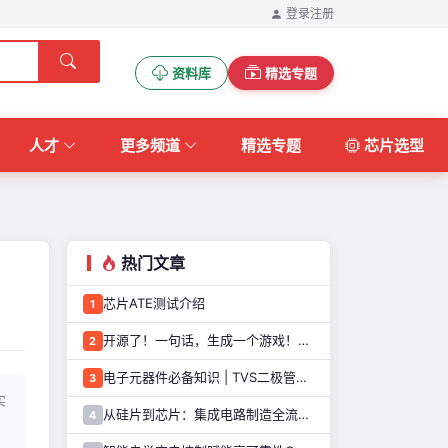
登录
注册
资料库
精选专题
人才
更多频道
精选专题
芯片选型
热门文章
芯片ATE测试介绍
1
开源了！一句话，生成一个游戏！这个AI游戏机，太好玩了
2
电子元器件必备知识 | TVS二极管的定义、原理、类型和应用优势
3
实
从硅片到芯片：集成电路制造全流程解析
4