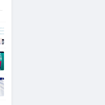
北京
商
、