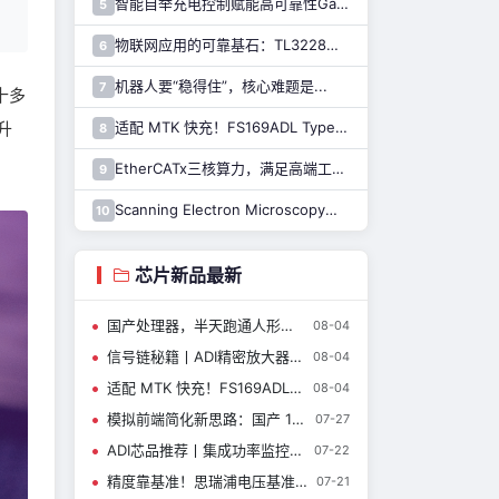
智能自举充电控制赋能高可靠性GaN驱动，纳芯微推出110V半桥驱动芯片NSD2123
5
物联网应用的可靠基石：TL3228内置的硬件安全模块（HSM）详解
6
机器人要“稳得住”，核心难题是...
7
十多
升
适配 MTK 快充！FS169ADL Type-A 快充芯片全新上线
8
EtherCATx三核算力，满足高端工业控制！纳芯微发布实时控制MCU/DSP NS800RTA7系列
9
Scanning Electron Microscopy扫描电子显微镜介绍（一）
10
芯片新品最新
国产处理器，半天跑通人形机器人
08-04
信号链秘籍丨ADI精密放大器与开关器件新品如何重新定义仪器设计？
08-04
适配 MTK 快充！FS169ADL Type-A 快充芯片全新上线
08-04
模拟前端简化新思路：国产 14 位采集 ADC CBM14AD50Q
07-27
ADI芯品推荐丨集成功率监控器的高功率正热插拔控制器
07-22
精度靠基准！思瑞浦电压基准芯片，累计出货10亿+颗，服务客户8000+
07-21