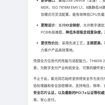
更多接口
：集成USB Device（全速）、
MSR、ISO 7816M EMV L1、8路静
信模式可灵活配置，能有效降低CPU负载
更简设计
：支持
IO全映射
，允许数字通信
PCB布局难题，
降低多层板走线复杂度，
更优性价比
：采用先进工艺，
主频更高、
力客户产品高效落地。
凭借全方位迭代的性能与适配能力，THM36 2
景，为数字支付产业构筑安全、可靠的硬件安
不止于此，紫光同芯始终坚持将安全作为支付产
协处理器和安全加密模块，支持电压、频率、
安全芯片认证，以及最新的PCI 7.x认证等权
易、安心支付。