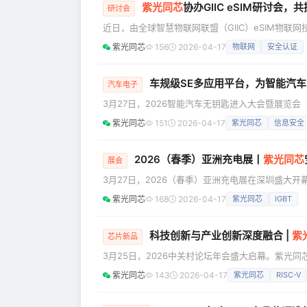
紫光同芯
协办GIIC eSIM研讨会
研讨会
近日，由全球智慧物联网联盟（GIIC）eSIM物联
顺利召开。会议汇聚运营商、芯片厂商、卡商、检
紫光同芯
156
2026-04-17
物联网
安全认证
兼容、产业协同平台建设等关键议题深度研讨，共商
场景落地等议题展开深入讨论，明确
车规级SE多应用平台，为智能汽
汽车电子
3月27日，2026智能汽车无钥匙进入大会暨展览会（The
汽车安全芯片产品市场经理兰瑞芬受邀担任大会主
紫光同芯
151
2026-04-17
紫光同芯
信息安全
洞察、应用实践，以及车规级SE为智能汽车多场景一体化安全赋能的技
所趋。自2019年HJ1239标准首次将信息安全与
2026（春季）亚洲充电展丨
紫光同芯
展会
3月27日，2026（春季）亚洲充电展在深圳盛大
片与功率器件领域的明星产品亮相，与行业伙伴共探
紫光同芯
168
2026-04-17
紫光同芯
IGBT
随着无线充电技术迈向“安全可信”的新阶段，如何
展的核心命题。紫光同芯深耕无线充电鉴权赛道多年，
科技创新与产业创新深度融合 |
紫
芯片新品
3月25日，2026中关村论坛年会盛大启幕。紫光
构安全芯片E450R系列、下一代eSIM安全芯片T
紫光同芯
143
2026-04-17
紫光同芯
RISC-V
开放式架构安全芯片E450R系列，基于RISC-V
芯片操作系统麟铠®，实现了安全与性能的协同跃升