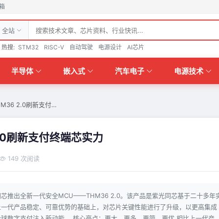
箱
全站
热搜:
STM32
RISC-V
自动驾驶
电源设计
AI芯片
半导体
嵌入式
汽车电子
电源技术
36 2.0刷新支付…
2.0刷新支付终端芯实力
149 次阅读
推出全新一代安全MCU——THM36 2.0。该产品是紫光同芯基于二十多年
上一代产品稳定、可靠优势的基础上，对芯片关键性能进行了升级，以更高集成
球数字支付注入新动能。 核心亮点：更大、更多、更简、更优 相比上一代产