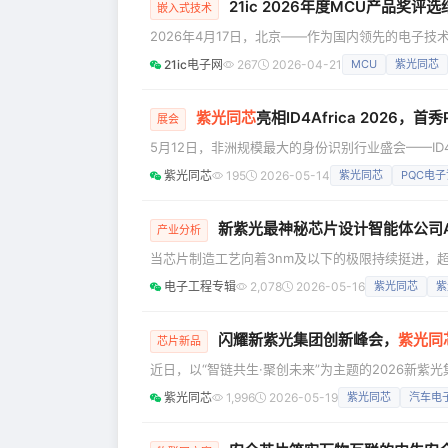
21ic 2026年度MCU产品奖评
嵌入式技术
2026年4月17日，北京——作为国内领先的电子技术门
结果。本次评选聚焦MCU在“应用定义芯片”时代的
21ic电子网
267
2026-04-21
MCU
紫光同芯
长板，划分为多个专业赛道，旨在为广大设计工程师
耗、环路延迟、采样精度等
紫光同芯
亮相ID4Africa 2026
展会
5月12日，非洲规模最大的身份识别行业盛会——ID4
供商，紫光同芯携身份识别领域的创新成果重磅亮
紫光同芯
195
2026-05-14
紫光同芯
PQC电
家共探产业发展芯趋势。 展会现场，紫光同芯THD
新紫光最神秘芯片设计智能体公司
产业分析
当芯片制造工艺向着3nm及以下的极限持续挺进，
赖人力堆叠、经验传承的研发范式日渐步履维艰，一场
电子工程专辑
2,078
2026-05-16
紫光同芯
紫
光集团创新峰会上，集团战略布局的AT公司正式亮相
式重构”的革新之路。近日，AT公司
闪耀新紫光集团创新峰会，
紫光同
芯片新品
近日，以“智链共生·聚创未来”为主题的2026新
来自政府、产业界、投资机构及科研院所的嘉宾代
紫光同芯
1,996
2026-05-19
紫光同芯
汽车电
紫光集团（简称“新紫光”）旗下汽车电子与智能芯片
坛，集中展示了在汽车电子与安全芯片领域的领先