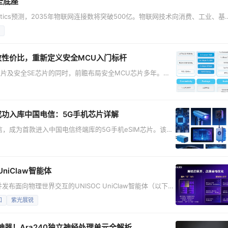
全底座
lytics预测，2035年物联网连接数将突破500亿。物联网技术向消费、工业、基
发式增长，物联网安全隐患持续凸显，Mirai僵尸网络攻击、Verkada云平
表明身份认证机制与访问管控策略对于物联网设备安全的重要性。 与此同时，全
极致性价比，重新定义安全MCU入门标杆
片及安全SE芯片的同时，前瞻布局安全MCU芯片多年。作
研能力及市场洞察，已建立起超低功耗、超值通用和高性能三
得到行业广泛认可。 CIU32F032系列产品延续华大电子
性价比，为小家电、显示设备、照明设备、BMS
片成功入库中国电信：5G手机芯片详解
电信，成为首款进入中国电信终端库的5G手机eSIM芯片。该产
保障、生产安全可控、全球网络兼容和广泛生态适配等优势。
iClaw智能体
并发布面向物理世界交互的UNISOC UniClaw智能体（以下简
ic AI芯片解决方案落地的关键载体，标志着端侧智能体正式迈入“可
知
紫光展锐
列芯片平台已原生支持UniClaw。 智能体已从概念走向现
速神器！Ara240独立神经处理单元全解析