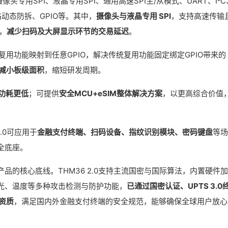
摄像头专用SPI、液晶专用SPI、通用高速SPI主/从模式、UART、I²C
态/4路动态防拆、GPIO等。其中，
摄像头与液晶专用 SPI
，支持高速传输
，
减少扫码及大屏显示环节的交易延迟
。
复用功能映射到任意GPIO，解决传统复用功能固定绑定GPIO带来的
减小板级面积
，缩短研发周期。
功耗更低
；可提供
安全MCU+eSIM整体解决方案
，以更高综合价值
.0可应用于
金融支付终端、扫码设备、指纹识别模块、密码键盘
等场
全底座。
品的核心底线。THM36 2.0支持主流国密与国际算法，内置硬件
光、温度等多种攻击检测与防护功能，
已通过国密认证、UPTS 3.0
威资质
，满足国内外金融支付终端的安全规范，能够确保全球用户放心