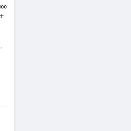
00
于
核，