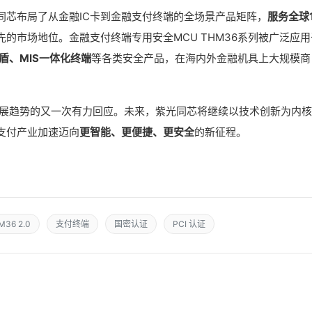
同芯布局了从金融IC卡到金融支付终端的全场景产品矩阵，
服务全球1
的市场地位。金融支付终端专用安全MCU THM36系列被广泛应用
U盾、MIS一体化终端
等各类安全产品，在海内外金融机具上大规模商
支付发展趋势的又一次有力回应。未来，紫光同芯将继续以技术创新为内
支付产业加速迈向
更智能、更便捷、更安全
的新征程。
M36 2.0
支付终端
国密认证
PCI 认证