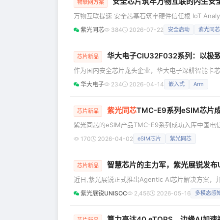
安全芯片筑牢万物互联的内生安
物联网方案
万物互联提速 安全芯基石筑牢硬件信任根 IoT Ana
设施、医疗等各行各业全面渗透。伴随终端连接体量的爆
紫光同芯
384
2026-07-22
安全启动
紫光同芯
泄露、APT组织大规模入侵等典型安全事件，充分
物联网安全治理
华大电子CIU32F032系列：以
芯片新品
作为国内安全芯片龙头企业，华大电子深耕智能卡芯
为三大主营业务之一，安全MCU依托公司强劲的科
华大电子
234
2026-04-14
嵌入式
Arm
条产品线，包含成熟产品50余款，累计出货达2亿颗，
安全MCU“够用、好用、易用”的产品特点，以极致
紫光同芯
TMC-E9系列eSIM芯
芯片新品
紫光同芯的eSIM产品TMC-E9系列成功入库中国
品已在中国三大运营商中全面准入，具备强劲安全
170
2026-04-02
eSIM芯片
紫光同芯
智慧芯片的主力军，紫光展锐发布Un
芯片新品
近日,紫光展锐正式推出Agentic AI芯片解决方案，
称“UniClaw”）。UniClaw是紫光展锐Agent
紫光展锐UNISOC
2,456
2026-05-16
多模态感
感知、可决策、可执行”的全新阶段。目前，展锐N9系
实，但当前市场主流智能体方案普遍存在Token
算力高达40 eTOPS，边缘AI加
芯片新品