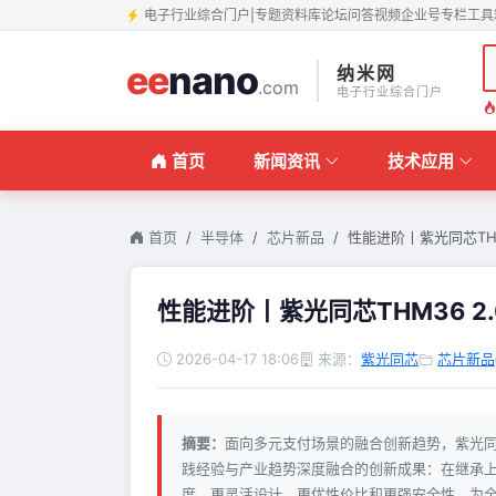
电子行业综合门户
|
专题
资料库
论坛
问答
视频
企业号
专栏
工具
ee
nano
纳米网
.com
电子行业综合门户
首页
新闻资讯
技术应用
首页
半导体
芯片新品
性能进阶丨紫光同芯THM
性能进阶丨紫光同芯THM36 
2026-04-17 18:06
来源：
紫光同芯
芯片新品
摘要：
面向多元支付场景的融合创新趋势，紫光同芯
践经验与产业趋势深度融合的创新成果：在继承
度、更灵活设计、更优性价比和更强安全性，为全