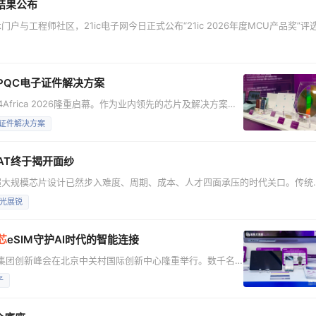
选结果公布
户与工程师社区，21ic电子网今日正式公布“21ic 2026年度MCU产品奖”评
垂直技术突破与行业贡献，不设单一“最佳产品奖”，而是根据底层技术演进与应
提供权威、实用的选型参考。 本次评选严格考察产品的量化参数（如主频、功
，首秀PQC电子证件解决方案
Africa 2026隆重启幕。作为业内领先的芯片及解决方案提
相，全方位展示硬核产品实力与前沿技术布局，吸引海内外专
子证件解决方案
89系列身份识别芯片**及解决方案**，凭借高安全、高可
靠、高性能、多应用的突出优势，成为全场关注焦点。 顶级安全：CC EAL6+认证
AT终于揭开面纱
超大规模芯片设计已然步入难度、周期、成本、人才四面承压的时代关口。传统
由AI主导的产业革命，正成为破局突围、重塑未来的核心密钥。 在2026新
光展锐
，凭借芯片设计专属垂类AI智能体“紫灵”，为行业擘画出一条从“工具赋能”到“
芯
eSIM守护AI时代的智能连接
紫光集团创新峰会在北京中关村国际创新中心隆重举行。数千名
表出席，共议智能科技产业新战略、新技术、新生态。作为新
子
板块的核心企业，紫光同芯深度参与主论坛及AI终端创新论
实力，充分彰显了集团战略赋能下的创新活力与产业价值。