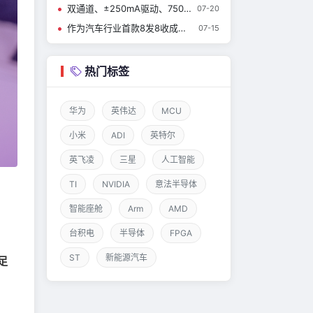
双通道、±250mA驱动、750µA功耗——CBM8532这颗通用运放到底强在哪？
07-20
作为汽车行业首款8发8收成像雷达MMIC，英飞凌RASIC™ CTRX8188F实现量产，加速中央式架构雷达的发展
07-15
热门标签
华为
英伟达
MCU
小米
ADI
英特尔
英飞凌
三星
人工智能
TI
NVIDIA
意法半导体
智能座舱
Arm
AMD
台积电
半导体
FPGA
ST
新能源汽车
足