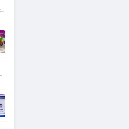
选
用
依
紫
范