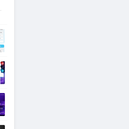
础
台
球