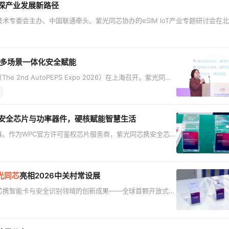
，共探产业发展新路径
网技术专委会主办、中国联通牵头、紫光同芯协办的eSIM loT产业专题研讨会在
测机构、应用与服务企业等产业链核心力量，围绕技术适配、证书管理、跨运营
eSIM物联网规模化发展路径。 各方代表围绕技术痛点、业务难点、安全合规
车多场景一体化安全赋能
 2nd AutoPEPS Expo 2026）在上海召开。紫光同芯
持人，并发表主题演讲，系统阐述了汽车信息安全领域的趋势
术体系。 兰瑞芬指出，信息安全是大势
汽车产业深度关联以来，车
安全芯片与功率器件，硬核赋能智慧生活
开幕。作为WPC官方许可鉴权芯片服务商，紫光同芯携安全芯
产业高质量发展芯路径。 鉴权芯片 构筑无线充电安全底座
构建完善的安全认证体系、实现能耗精益化管理，成为行业发
基于对Qi/Qi2协议的深度理解与安全芯片技术
光同芯
亮相2026中关村常设展
同芯携智能卡与安全识别领域的创新成果——全球首颗开放式架
HC9E系列，精彩亮相中关村常设展-集成电路展区。 全球首颗
开放架构、灵活可裁剪和高度可扩展的设计理念，搭载新一代安全
，典型金融交易效率提升50%，已