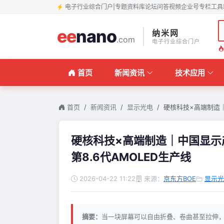
电子行业综合门户
|
专题
资料库
论坛
问答
视频
企业号
专栏
工具
ee
nano
纳米网
.com
电子行业综合门户
首页
新闻资讯
技术应用
首页
新闻资讯
显示光电
硬核科技×高端制造
硬核科技×高端制造｜中国显示
第8.6代AMOLED生产线
2026-04-22 11:22
来源：
京东方BOE
显示光
摘要：
当一块屏幕可以自由折叠、卷曲甚至拉伸，