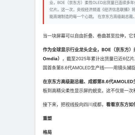
业，BOE（京东方）柔性OLED出货量已连续多年
亿片。这一次，央视经济频道《经济信息联播》将镜
能高端制造的每一个心跳。 在京东方高级副总裁
当一块屏幕可以自由折叠、卷曲甚至拉伸，它
作为全球显示行业龙头企业，BOE（京东方）
Omdia）
，截至2025年累计出货量已近6
国首条第8.6代AMOLED生产线——用镜头
在京东方高级副总裁、成都第8.6代AMOLE
板到高精尖柔性显示屏的蜕变。这不仅是一次
接下来，把视线投向四川成都，
看看京东方如何
重塑
格局