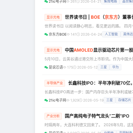
21ic电子网
261
2026-04-21
集成电路
晶合集
链”、优化集成电路产业生态的关键布局，为区域半
亿投资夯实材料基石 本次签约的晶圆再生项目由安
世界读书日 |
BOE
（
京东方
）董事
显示光电
世界读书日 以阅读静心明志，看见更远的路。 四
会也在本周同步启幕，处处涌动着读书求知的美好氛
京东方BOE
141
2026-04-24
人工智能
英伟达
——以阅读静心明志，看见更远的路。 陈炎顺 BO
绪，哪来的时间读书？ 我的体会是
中国
AMOLED
显示驱动芯片第一
显示光电
5月10日，云英谷通过港交所上市聆讯。作为中国大
主流手机品牌供应链的设计公司，其即将登陆资本
是说芯语
175
2026-05-12
三星
华为
有望加速打破海外厂商长期垄断。 云英谷科技成立于
（Fabless）半导体设计企业，核心聚焦AMOLED显
长鑫科技IPO：半年净利破70亿
半导体产业
长鑫科技IPO再进一步：国产内存巨头半年净利或破
一则让半导体圈沸腾的消息——长鑫科技的上市审核
21ic电子网
1,929
2026-05-19
三星
存储芯片
DRAM希望的巨头，距离登陆A股又近了一大步。从2
国产高纯电子特气龙头“二刷”IPO
产业分析
时隔两年，大连科利德又回来了。 2026年5月，
海通证券换成了华泰联合证券，会计师事务所也换了