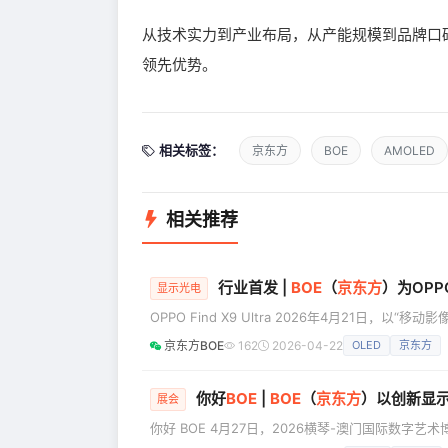
从技术实力到产业布局，从产能规模到品牌口
领先优势。
相关标签：
京东方
BOE
AMOLED
相关推荐
行业首发 |
BOE
（
京东方
）为OPPO
显示光电
OPPO Find X9 Ultra 2026年4月21日，
Find X9 Ultra正式亮相。该机型搭载了由BO
京东方BOE
162
2026-04-22
OLED
京东方
度、层次、动态范围四大维度上均树立了行业引领性标杆。 这是继今年初京东方携手产业伙
OLED显示通透度团体标准后，该标准在产品层面的
你好
BOE
|
BOE
（
京东方
）以创新显示赋能
展会
你好 BOE 4月27日，2026横琴-澳门国际数字