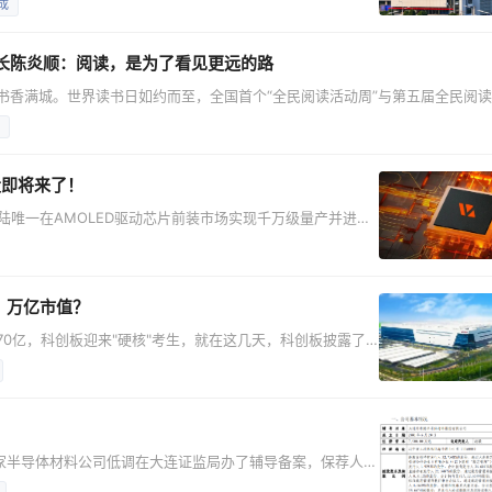
成
导体材料产业的自主可控注入强劲动能。 一、项目落地：20
徽富乐德长江半导体材料股份有限公司投资建设，总投资额达
长陈炎顺：阅读，是为了看见更远的路
月书香满城。世界读书日如约而至，全国首个“全民阅读活动周”与第五届全民阅
围。 在这样的书香氛围里，BOE（京东方）董事长陈炎顺分享了自己的阅读感
E（京东方）董事长 “又是一年世界读书日。 常有同事和伙伴问我，平时工作千
股即将来了！
陆唯一在AMOLED驱动芯片前装市场实现千万级量产并进入
市场，标志着国产高端显示驱动芯片产业迈入资本化新阶段，
2012年，总部坐落于北京，是国内领先的无晶圆厂
示驱动芯片、Micro-OLED显示背板及驱动
，万亿市值？
70亿，科创板迎来"硬核"考生，就在这几天，科创板披露了
状态正式更新为"已问询"。这意味着，这家承载着国产
025年底递交材料，到2026年5月进入问询阶段，长鑫的
IPO之路走得稳健而坚定，也牵动着无数关注国产芯片进程的人心。 如果说IPO进度是资本市场的
这家半导体材料公司低调在大连证监局办了辅导备案，保荐人从
。对熟悉A股审核节奏的人来说，这个信号很明确：科利德