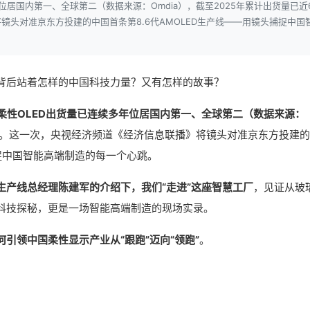
位居国内第一、全球第二（数据来源：Omdia），截至2025年累计出货量已近
头对准京东方投建的中国首条第8.6代AMOLED生产线——用镜头捕捉中国
、
背后站着怎样的中国科技力量？又有怎样的故事？
柔性OLED出货量已连续多年位居国内第一、全球第二（数据来源：
亿片。这一次，央视经济频道《经济信息联播》将镜头对准京东方投建
捕捉中国智能高端制造的每一个心跳。
D生产线总经理陈建军的介绍下，我们“走进”这座智慧工厂
，见证从玻
科技探秘，更是一场智能高端制造的现场实录。
引领中国柔性显示产业从“跟跑”迈向“领跑”
。