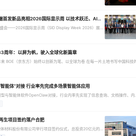
BOE（京东方）连续两届以战略合作伙伴身份深度参与**，
更将艺术与前沿技术融合，打造了“BOE OLED通透显示”沉
技艺术共生”的全球标杆，生
品亮相2026国际显示周 以技术跃迁、AI赋能与全球协同开启显示产业新征程
——2026国际显示周（SID Display Week 2026）展会
成果重磅登场，行业首发率高达65%，首发技术的产业化深度
引领、AI
33周年：以屏为帆，驶入全球化新篇章
3年来 BOE（京东方）始终以创新为笔、以全球为卷 在每一片土地书写中国科技
维的新征程 以屏为帆，从“走出去”到“融进去” 将中国显示科技的硬核实力 植
的新篇 京东方以显示为纽带 连接中国与世界 让科技无界，让光影同行 值此司
智能体”对接 行业率先完成多场景智能体应用
大模型与智能体软件OpenClaw对接，行业内率先实现了信息查询、文档操作、内
 此次蓝鲸显示大模型与龙虾智能体的对接，推动了京东方AI能力从“知识服务
了领先实践。 蓝鲸显示大模型接入龙虾智能体， 拓展行业大模型应用边界 蓝
圆再生项目签约落户合肥
体材料股份有限公司举行项目签约仪式，总投资20亿元的12
共赢的重要开端，更是新站高新区聚力“强链、补链、延