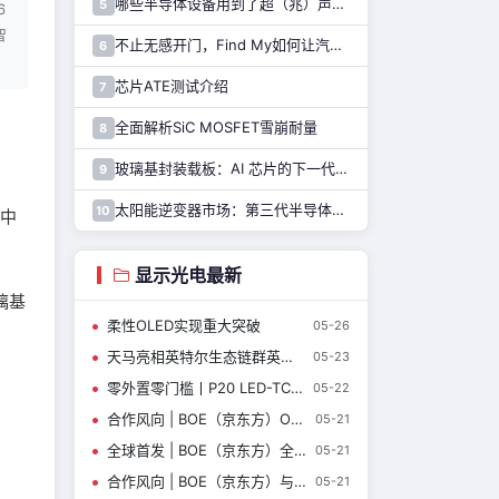
哪些半导体设备用到了超（兆）声波？
5
6
智
不止无感开门，Find My如何让汽车数字钥匙升级为全能车管家？
6
芯片ATE测试介绍
7
全面解析SiC MOSFET雪崩耐量
8
玻璃基封装载板：AI 芯片的下一代“地基”，到底难在哪里？
9
太阳能逆变器市场：第三代半导体与IGBT的角力，胜算几何？
10
的中
显示光电最新
璃基
柔性OLED实现重大突破
05-26
天马亮相英特尔生态链群英会，以IT创新显示点亮AI PC新体验
05-23
零外置零门槛丨P20 LED-TCON控制卡重磅登场，重构LED显示体验！
05-22
合作风向 | BOE（京东方）OLED技术赋能联想YOGA Air 14 Ultra 定义超轻薄AI PC新标杆
05-21
全球首发 | BOE（京东方）全球首发原生千帧FHD护眼电竞显示器 真千帧硬实力引领电竞高刷新时代
05-21
合作风向 | BOE（京东方）与康宁签署合作备忘录 以“融合共生”探索产业新未来
05-21