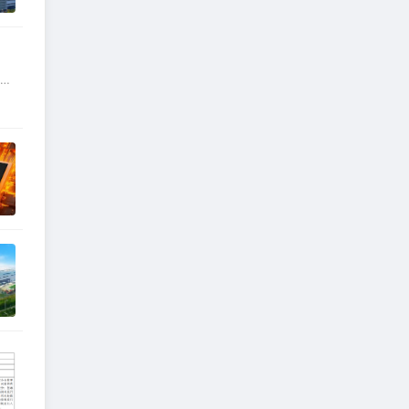
读大
悟
头万