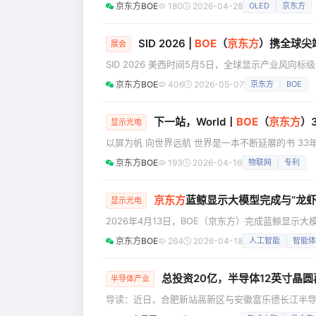
BOE”全球巡展的年度特别活动，全球显示产业巨头
京东方BOE
180
2026-04-28
OLED
京东方
不仅携尖端MLED数字化方案赋能“艺术未来式”展区，
浸式空间，以前沿科技深度赋能艺术表达，定义“科
SID 2026 |
BOE
（
京东方
）携全球尖端首发新
展会
SID 2026 美西时间5月5日，全球显示产业风向标级盛会
在美国洛杉矶拉开帷幕。 作为全球显示行业领军企业，BOE（京东方）连续第12年亮相这一顶级舞台，携三大技
京东方BOE
406
2026-05-07
京东方
BOE
术品牌赋能的三十余项“全球首发”“行业首创”前沿
与行业引领性再创新高。 本届展会，京东方围绕技术
下一站，World丨
BOE
（
京东方
）
显示光电
以屏为帆 向世界远航 世界是一本不断延展的书 3
精彩 站在33周年的新起点上 我们迈入全球化战略升
京东方BOE
193
2026-04-16
物联网
专利
每一片土地上 这不是地理版图的扩张 而是价值跃迁
祝福京东方33周年
京东方
蓝鲸显示大模型完成与“龙虾
显示光电
2026年4月13日，BOE（京东方）完成蓝鲸显示
审批、邮件处理、代码生成等高频场景的智能体应用。
京东方BOE
264
2026-04-18
人工智能
智能体
向“任务执行”延伸，为显示行业智能体落地应用提供
显示大模型是京东方面向显示
总投资20亿，半导体12英寸晶
半导体产业
导读：近日，合肥新站高新区与安徽富乐德长江半导
英寸晶圆再生项目正式落户。这不仅标志着双方合作