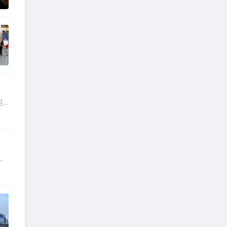
的
根在
庆
部
”
鲸