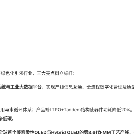
化与绿色化引领行业，三大亮点树立标杆：
S系统与工业大数据平台
，实现产线信息互通、全流程数字化管理及质
与水循环体系；产品端LTPO+Tandem结构使器件功耗降低20%
条低碳
。
全球首个兼容柔性OLED与Hybrid OLED的第8.6代FMM工艺产线
，