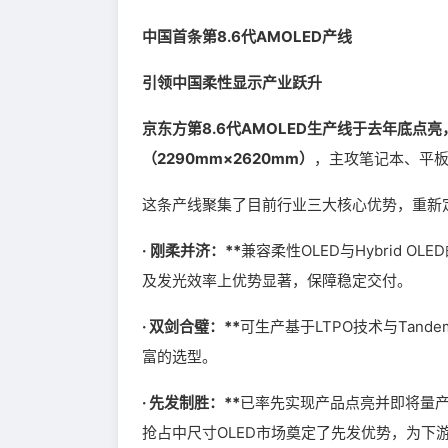
中国首条第8.6代AMOLED产线
引领中国柔性显示产业跃升
京东方第8.6代AMOLED生产线于去年底点亮
（2290mm×2620mm）
，主攻笔记本、平
这条产线聚集了目前行业三大核心优势，重新定
·
刚柔并济：**
兼容柔性OLED与Hybrid 
及发光效率上优势显著，保障稳定交付。
· 双剑合璧：**
可生产基于LTPO技术与Tan
富的选型。
· 先发制胜：**
已率先实现产品点亮并即将量产
抢占中尺寸OLED市场奠定了先发优势，为下