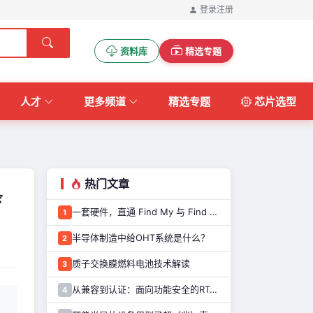
登录
注册
资料库
精选专题
人才
更多频道
精选专题
芯片选型
热门文章
条
一套硬件，直通 Find My 与 Find Hub：nRF54L15 Tag 加速原型开发
1
半导体制造中给OHT系统是什么？
2
质子交换膜燃料电池技术解读
3
从兼容到认证：面向功能安全的RT-Thread Safety操作系统技术白皮书
4