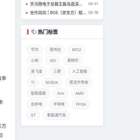
天马微电子总裁王磊当选深圳市平板显示行业协会（SDIA）第七届理事会会长
05-21
合作风向 | BOE（京东方）赋能电竞新旗舰ROG枪神10 Plus超竞版 首创BLMB动态无拖影技术开启电竞新纪元
05-16
热门标签
华为
英伟达
MCU
小米
ADI
英特尔
英飞凌
三星
人工智能
效率
TI
NVIDIA
意法半导体
智能座舱
Arm
AMD
丰
台积电
半导体
FPGA
ST
新能源汽车
东方
切