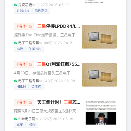
Dynamic Random Access Memory，
垄断、实现自主可控的关键一步。 长鑫
是说芯语
2,122
2026-05-22
DRAM）龙头企业长鑫科技集团股份有
科技成立于 2016 年，深耕 DRAM 研
存储芯片
晶圆制造
限公司（以下简称“长鑫科技”）IPO（首
发、设计与
次公开发行）将于5月27日“上会”，这距
三星
停接LPDDR4/LPDDR4X订单！
离其2025年10月初完成IPO辅导仅过去
半导体产业
了7个多月。 5月20日晚间，据上交所网
据韩媒The Elec最新报道，三星电子已
站，上交所上市审核委员会定于5月27日
于4月17日正式停止接收LPDDR4和
电子工程专辑
188
2026-04-21
召开2026年第27次上市审核委员会审议
LPDDR4X移动DRAM的新增订单。
高通
存储芯片
会议，届时将审议长鑫科技的首发事
LPDDR4标准发布于2014年，其低功耗
优化版本LPDDR4X于2017年面世，凭借
三星
Q1利润狂飙755%创纪录，HBM市场“三国杀”愈演愈烈
低电压设计和优秀的功耗表现，迅速成
半导体产业
为全球数十亿台移动设备的核心内存解
4月29日，存储芯片巨头三星电子
决方案。从千元级智能手机到车载信息
（Samsung Electronics）交出了一份
电子工程专辑
243
2026-05-08
娱乐系统，从工业控制设备到轻薄笔记
令华尔街惊叹的“炸裂”成绩单。受人工智
HBM4
英伟达
本电脑，LPDDR4/4X以成熟的技术和稳
能（AI）基础设施建设带来的存储芯片
定的性能，支撑了
需求井喷影响，三星2026年第一季度营
罢工倒计时！
三星
芯片产线提前关停，全球存储市场告急
业利润同比飙升超过750%，创下公司历
半导体产业
史新高，且远超分析师预期。 根据三星
距离5月21日三星大规模罢工仅剩3天，
发布的初步业绩指引，该公司在截至3月
一场波及全球芯片供应链的风暴或已提
21ic电子网
2,026
2026-05-19
31日的第一季度实现了133.9万亿韩元
前来袭！ 据最新消息，为了应对即将到
三星
HBM
（约合899.6亿美元）的营收，同比增长
来的“史上最大规模罢工”，三星已提前