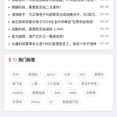
翱捷科技，重要股东拟二次减持！
05-26
强强联手｜方正微电子与超聚变达成战略合作，SiC助力AI智算新基建
05-26
纳芯微荣获联合电子2026生态伙伴峰会“优秀供应商奖”
05-26
灿勤科技，重要股东拟减持 2.44%
05-26
紫光国微，国产芯片又一重磅收购！
05-26
长鑫科技董事长让渡7.68亿股激励员工，承诺十年不减持
05-26
热门标签
华为
英伟达
MCU
小米
ADI
英特尔
英飞凌
三星
人工智能
TI
意法半导体
NVIDIA
智能座舱
Arm
AMD
台积电
半导体
FPGA
ST
新能源汽车