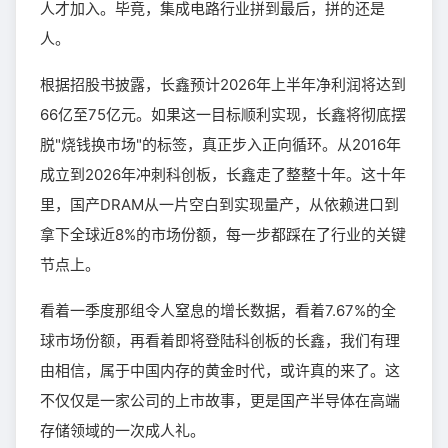
人才加入。毕竟，集成电路行业拼到最后，拼的还是
人。
根据招股书披露，长鑫预计2026年上半年净利润将达到
66亿至75亿元。如果这一目标顺利实现，长鑫将彻底摆
脱"烧钱换市场"的标签，真正步入正向循环。从2016年
成立到2026年冲刺科创板，长鑫走了整整十年。这十年
里，国产DRAM从一片空白到实现量产，从依赖进口到
拿下全球近8%的市场份额，每一步都踩在了行业的关键
节点上。
看着一季度那组令人窒息的增长数据，看着7.67%的全
球市场份额，再看着即将登陆科创板的长鑫，我们有理
由相信，属于中国内存的黄金时代，或许真的来了。这
不仅仅是一家公司的上市故事，更是国产半导体在高端
存储领域的一次成人礼。