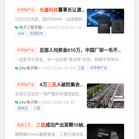
约70%；营业
“断腕”，正式进入紧急管理模式，启动半
长鑫科技
董事长让渡7.68亿股激励员工，承诺十年不减持
导体生产线减产程序——限制新晶圆投
半导体产业
入，直接冲击24小时不间断运行的芯片
5月25日消息，国内DRAM（动态随机存
制造流程。 据悉，此次罢工声势空前，
取存储器）芯片龙头企业长鑫科技的科
电子工程专辑
1,906
2026-05-26
涉及43286名工人，占三星半导体事业
创板IPO进程迎来关键节点。根据最新披
IDM
存储芯片
部（DS部门）员工总数的一半以上。一
露的招股书（上会稿），上交所上市审
旦全面启动，影响不可估量。 更关键的
核委员会定于5月27日召开审议会议，正
是
总部人均奖金610万，中国厂却一毛不拔！
三星
式审议长鑫科技的首发事项。在备受瞩
半导体产业
目的业绩数据之外，公司创始人、董事
一边是天价奖金，另一边却是“象征性”红包，韩国半导体巨头
长朱一明的一项重磅承诺引发了市场的
的“同工不同酬”终于引爆了中国员工的怒火。 近日，一则关于
21ic电子网
154
2026-05-09
三星
半导体产业
强烈关注。 根据招股书披露，朱一明自
韩国半导体巨头的消息刷屏全网：SK海力士韩国总部2027年
愿承诺，将其持有的7.68亿股股份在长
绩效奖金预计人均约610万元人民币。如此天价奖金，让无数
鑫科技上市后的10个自然年度内，全部
人直呼“羡慕哭”。 可谁能想到，同一公司下，三星和SK海力
4万
三星
人破防集会：都怪
SK海力士
！
半导体产业
分配
士中国工厂的员工，却连一份额外奖金都没拿到。忍无可忍之
全球正在经历一场严重的存储短缺危
下，他们集体提出了涨薪诉求，要求缩小与韩国本部的巨大待
机，韩国两大存储芯片巨头之间巨大的
21ic电子网
180
2026-04-26
遇差距
薪酬鸿沟，则可能进一步加重这项危
英伟达
三星
机。 昨天，三星电子数万名员工在平泽
大型工厂园区集会，集中表达对薪酬待
三星
成功产出首颗10纳米以下
DRAM
工作芯片
遇的不满。他们举着“透明变革，取消工
制造工艺
资上限”“让绩效与薪酬真正挂钩”的标
据韩媒thelec最新报道，三星已成功生
语，跟随主持人高喊口号，现场情绪激