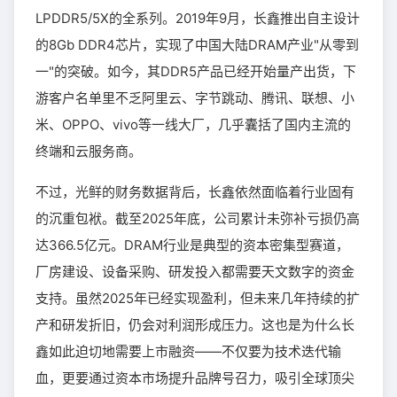
LPDDR5/5X的全系列。2019年9月，长鑫推出自主设计
的8Gb DDR4芯片，实现了中国大陆DRAM产业"从零到
一"的突破。如今，其DDR5产品已经开始量产出货，下
游客户名单里不乏阿里云、字节跳动、腾讯、联想、小
米、OPPO、vivo等一线大厂，几乎囊括了国内主流的
终端和云服务商。
不过，光鲜的财务数据背后，长鑫依然面临着行业固有
的沉重包袱。截至2025年底，公司累计未弥补亏损仍高
达366.5亿元。DRAM行业是典型的资本密集型赛道，
厂房建设、设备采购、研发投入都需要天文数字的资金
支持。虽然2025年已经实现盈利，但未来几年持续的扩
产和研发折旧，仍会对利润形成压力。这也是为什么长
鑫如此迫切地需要上市融资——不仅要为技术迭代输
血，更要通过资本市场提升品牌号召力，吸引全球顶尖