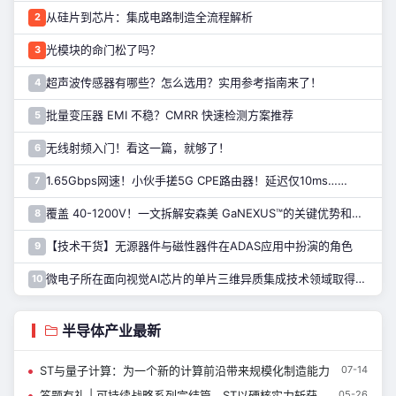
从硅片到芯片：集成电路制造全流程解析
2
光模块的命门松了吗？
3
超声波传感器有哪些？怎么选用？实用参考指南来了！
4
批量变压器 EMI 不稳？CMRR 快速检测方案推荐
5
无线射频入门！看这一篇，就够了！
6
1.65Gbps网速！小伙手搓5G CPE路由器！延迟仅10ms……
7
覆盖 40-1200V！一文拆解安森美 GaNEXUS™的关键优势和应用
8
【技术干货】无源器件与磁性器件在ADAS应用中扮演的角色
9
微电子所在面向视觉AI芯片的单片三维异质集成技术领域取得进展
10
半导体产业最新
ST与量子计算：为一个新的计算前沿带来规模化制造能力
07-14
答题有礼 | 可持续战略系列完结篇，ST以硬核实力斩获多项权威评级
05-26