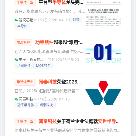
平台型
半导体
龙头完成 IPO 辅导，冲刺 A 股
未来”为主题。华润微电子董事长何小
半导体产业
龙、副总裁庄恒前、PIBG总经理李超、
近日，华泰联合证券发布辅导报告，苏
微电子总部职能部门、PIBG管理层和骨
州华太电子技术股份有限公司 IPO 辅导
是说芯语
163
2026-04-23
射频
干，齐聚一堂，共同见证PIBG正式扬帆
工作宣告完成，这家深耕半导体领域十
起航的重要时刻。本次大会，不仅是一
半导体
余年的平台型企业，正式向 A 股上市发
场成立的仪式，更是一次凝聚
起冲刺。 自2010年成立以来，华太电子
始终扎根半导体产业链，已成长为国内
功率器件
越来越“难用”？系统级解法思路来了
电源管理
少数在射频、功率及模拟等关键环节实
在昨天“2026电源管理与功率器件技术论
现底层核心技术自主可控的企业之一。
坛”上，与会的电源工程师们有一个共识
不同于多数厂商聚焦单一赛道，华太电
电子工程专辑
1,971
2026-05-23
——功率器件越来越“难用”了：高频开关
子构建了覆盖射频系列产品、功率系列
功率器件
MOSFET
下，寄生参数不容忽视，EMI问题突出、
产品、专用模拟芯片、工控SoC芯片、
驱动隔离要求不断提高，再叠加更高功
高端
闻泰科技
荣登2025中国上市公司品牌500强，品牌实力获权威认证
率密度带来的热与可靠性挑战，传统单
半导体产业
纯追求低内阻的优化路径已经不够用
日前，2025中国经济高峰论坛暨第二十
了。 与此同时，行业也在快速演进——
三届经济人物年会在北京举行，活动现
闻泰科技
146
2026-04-16
先进封装、双面散热、宽禁带器件逐步
场正式发布“2025中国上市公司品牌500
功率半导体
闻泰科技
导入，系统集成度不断提高。换句话
强”榜单。闻泰科技凭借深厚的品牌积
说，器件本身仍然重要，但真正拉开差
淀、强劲的科技实力与突出的行业贡
距的，是它在
闻泰科技
关于荷兰企业法庭就
安世
半导体
案件最
献，成功荣登该榜单，品牌价值与行业
半导体产业
地位再获权威背书，彰显半导体龙头企
闻泰科技关于荷兰企业法庭就安世半导体案件最新裁决的声明
业的标杆力量。 数据显示，“2025中国