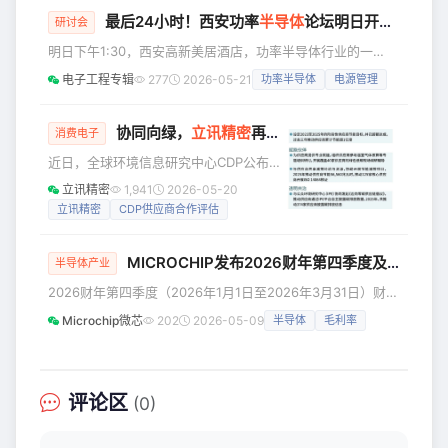
器人设计可实现 50 + 自由度，需要在传感、计算、通信及电
最后24小时！西安功率
半导体
论坛明日开讲，6位大咖+到场有礼
研讨会
机驱动层面实现紧耦合的系统级集成，确保运动同步与可靠
明日下午1:30，西安高新美居酒店，功率半导体行业的一
性。 •场景想象：没人愿意手动叠衣服，但如果机器人能够代
场"现场实验"即将启动。 不是线上直播的隔屏观望，不
劳呢？ 机
电子工程专辑
277
2026-05-21
功率半导体
电源管理
是白皮书的纸上谈兵——是六位技术负责人带着真实数据、量
产案例、失效样品，站在你面前，回答那些搜索引擎给不了答
案的问题： 氮化镓从消费电子杀向车载，意法半导体如何定
协同向绿，
立讯精密
再获CDP供应商合作评估最高等级
消费电子
义技术边界？ 光储系统的芯片协同控制，上海贝岭的全系列
近日，全球环境信息研究中心CDP公布
方案到底省了多少BOM成本？ 威兆半导体的器件与系
2025年度供应商合作评估领导者榜单，
立讯精密
1,941
2026-05-20
立讯精密蝉联供应商合作评估最高A级评
立讯精密
CDP供应商合作评估
分。继获得CDP气候变化与水安全领域
“双A”认可后，公司的此次入选，更彰显
MICROCHIP发布2026财年第四季度及全年财报
了我们携手价值链伙伴、共促绿色转型
半导体产业
的持续行动力与责任担当。 CDP供应商
2026财年第四季度（2026年1月1日至2026年3月31日）财
合作评估聚焦于企业的供应链气候管理
报： - 净销售额为13.11亿美元，同比上涨35.1%，环比上涨
Microchip微芯
202
2026-05-09
半导体
毛利率
表现，重点关注供应链气候协同、范围3
10.6%。我司于2026年2月5日发布的净销售额预期中间值为
排放管理以及减排目标落地等核心维
12.60亿美元。 - 按照GAAP准则：毛利率为61.0%；营业利
度。获得最高级别荣誉，标志着企业已
润为2.174亿美元，占净销售额的比重为16.6%；归属于普通
通过有效
股股东的净利润为 1.164 亿美元；摊薄后每股收益 0.21美
评论区
(0)
元。我司于2