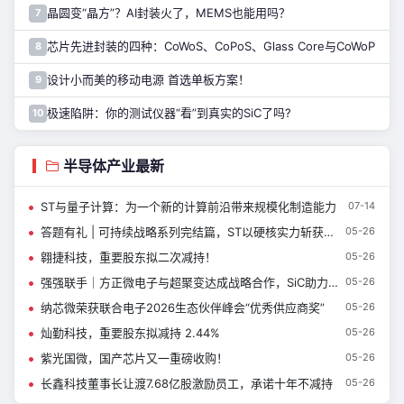
晶圆变“晶方”？AI封装火了，MEMS也能用吗？
7
芯片先进封装的四种：CoWoS、CoPoS、Glass Core与CoWoP
8
设计小而美的移动电源 首选单板方案！
9
极速陷阱：你的测试仪器“看”到真实的SiC了吗?
10
半导体产业最新
ST与量子计算：为一个新的计算前沿带来规模化制造能力
07-14
答题有礼 | 可持续战略系列完结篇，ST以硬核实力斩获多项权威评级
05-26
翱捷科技，重要股东拟二次减持！
05-26
强强联手｜方正微电子与超聚变达成战略合作，SiC助力AI智算新基建
05-26
纳芯微荣获联合电子2026生态伙伴峰会“优秀供应商奖”
05-26
灿勤科技，重要股东拟减持 2.44%
05-26
紫光国微，国产芯片又一重磅收购！
05-26
长鑫科技董事长让渡7.68亿股激励员工，承诺十年不减持
05-26