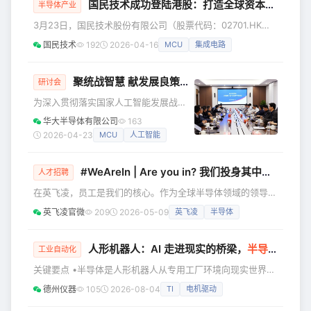
国民技术成功登陆港股：打造全球资本平台，迈向国际化新征程
片 构筑无线充电安全底座 随着无线充电
半导体产业
技术迈向“安全可信”的新阶段，如何构建
3月23日，国民技术股份有限公司（股票代码：02701.HK；
完善的安全认证体系、实现能耗精益化
300077.SZ）在港交所正式挂牌上市，成功登陆国际资本市
国民技术
192
2026-04-16
MCU
集成电路
管理，成为行业发展的核心命题。紫光
场，开启“A+H”两地上市的全新发展篇章。这是国民技术发展
同芯深耕无线充电鉴权赛道多年，基于
历程中的重要里程碑，也是国民技术面向全球资本市场、迈向
对Qi/Qi2协议的深度理解与安全芯片技
国际化新征程的关键一步。 📈二十六年前，国民技术从深圳
聚统战智慧 献发展良策｜华大
半导体
召开AI浪潮下
研讨会
术
起步...... 自成立以来，国民技术始终坚守“以理致远，向道而
为深入贯彻落实国家人工智能发展战
行”的信念，深耕半导体领域二十余载，现已成长为M
略，系统推进公司AI战略布局，充分发
华大半导体有限公司
163
挥统一战线凝聚人心、汇聚力量的强大
2026-04-23
MCU
人工智能
法宝作用，近日，华大半导体召开“爱企
业 献良策 做贡献”主题活动暨AI浪潮下
#WeAreIn | Are you in? 我们投身其中，你愿意加入吗？
的“芯思考”研讨会。公司党委书记、董事
人才招聘
长孙劼出席会议并讲话，副总经理赵
在英飞凌，员工是我们的核心。作为全球半导体领域的领导
毅，各部门主要负责人及各所投资企业
者，我们汇聚来自世界各地的人才，推动创新、可持续发展与
英飞凌官微
209
2026-05-09
英飞凌
半导体
的30余名党内外专家骨干参会。 孙劼指
数字化转型。在这里，我们重视学习与成长，提供清晰的职业
出，人工智能是培育发展新质生产力的
发展路径、领域广泛的培训，以及跨地区协作的机会，全方位
核心引擎，更是公司实现从“跟跑”向“并
帮助你扩展技能。 我们的故事 我们投身其中，推动低碳化与
人形机器人：AI 走进现实的桥梁，
半导体
技术驱
工业自动化
跑”
数字化转型。携手同行，我们每天都在打造微小芯片，成就美
关键要点 •半导体是人形机器人从专用工厂环境向现实世界部
好生活，开发造福人们日常生活的技术。我们的半导体解决方
署的核心推力。 •多模态感知融合：摄像头、毫米波雷达、触
案在数百万的产品中，推
德州仪器
105
2026-08-04
TI
电机驱动
觉反馈传感器与位置编码器协同工作，才能为机器人提供可靠
的环境认知与决策依据。 •高自由度机械构架：先进的人形机