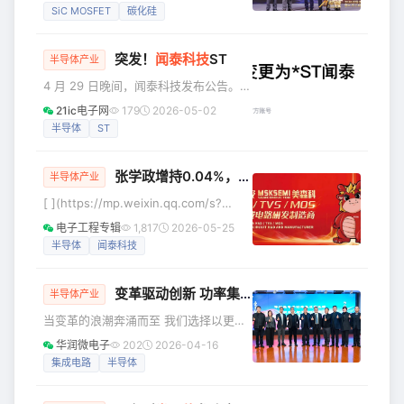
实力斩获“年度车规芯片技术突破奖”，旗
SiC MOSFET
碳化硅
根据规则，若2026年度未消除相关情
下1200V车规级碳化硅（SiC）MOSFET
形，公司股票将可能被终止上市。 闻泰
产品的核心竞争力获行业权威认可。 “年
突发！
闻泰科技
ST
度车规芯片技术突破奖”旨在表彰在前沿
半导体产业
领域实现重大原始创新、技术达国际先
4 月 29 日晚间，闻泰科技发布公告。公
进水平，且对车规芯片产业链自主安全
司股票被实施退市风险警示，叠加其他
21ic电子网
179
2026-05-02
可控发展具有重要推动作用的企业，凸
风险警示，同时停牌。 五一节后首个交
半导体
ST
显行业对技术创新与产业价值的认可。
易日，闻泰科技将变更为 * ST 闻泰。曾
车规优势显著 坚定研发驱动
经的国内半导体龙头，如今陷入 ST 困
张学政增持0.04%，闻泰11连跌停后突然涨停
局。 局面恶化的核心原因，源自荷兰政
半导体产业
府行政干预。其无视市场规则，找无实
[ ](https://mp.weixin.qq.com/s?
依据理由。强行剥夺中资持有的安世半
__biz=MzkwNjQxMjk2MQ==&amp;mid=2247483746&amp;idx=1&a
电子工程专辑
1,817
2026-05-25
导体控制权。刻意打压中资企业，打乱
11连跌后首次涨停：实控人836万元增持
半导体
闻泰科技
产业布局。直接动摇了闻泰科技经营根
5月21日晚间，*ST闻泰发布公告，公司
基。 4 月 29 日当晚，闻泰
实际控制
变革驱动创新 功率集成未来｜华润微电子功率集成事业群成立及干部任命大会圆满召开
半导体产业
当变革的浪潮奔涌而至 我们选择以更坚
定的姿态 汇流成海，共赴新程 2026年1
华润微电子
202
2026-04-16
月7日，华润微电子功率集成事业群（简
集成电路
半导体
称“PIBG”）组织成立与干部任命大会圆
满召开，会议以“变革驱动创新·功率集成