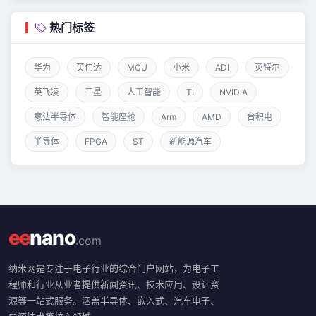
热门标签
华为
英伟达
MCU
小米
ADI
英特尔
英飞凌
三星
人工智能
TI
NVIDIA
意法半导体
智能座舱
Arm
AMD
台积电
半导体
FPGA
ST
新能源汽车
ee
nano
.com
纳米网是专注于电子行业的综合门户网站，为电子工
程师和行业从业者提供新闻资讯、技术应用、设计资
源等一站式服务。涵盖半导体、嵌入式、汽车电子、