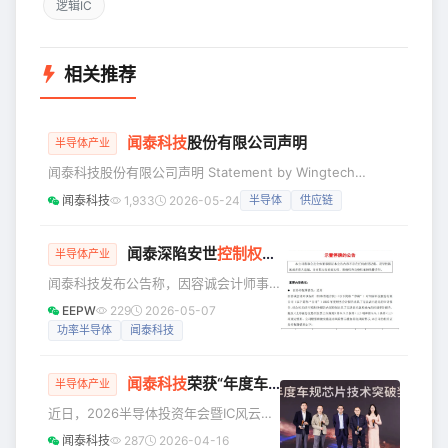
逻辑IC
相关推荐
闻泰科技
股份有限公司声明
半导体产业
闻泰科技股份有限公司声明 Statement by Wingtech
Technology Co., Ltd. 近日，安世半导体（Nexperia B.V.，
闻泰科技
1,933
2026-05-24
半导体
供应链
“安世荷兰”）发布公开声明，声称自安世半导体事件发生以
来，其多次要求与闻泰科技股份有限公司（“闻泰”或“我司”）
管理层沟通，寻求建设性解决方案，但未获积极回应；并声称
闻泰深陷安世
控制权危机
，将面临退市风险
半导体产业
其已全面配合闻泰科技开展审计工作。安世半导体的该等声明
闻泰科技发布公告称，因容诚会计师事
歪曲事实，企图混淆视听
务所对公司2025年度财务会计报告出具
EEPW
229
2026-05-07
了无法表示意见的审计报告，同时对
功率半导体
闻泰科技
2025年度财务报告内部控制出具了无法
表示意见的内部控制审计报告，公司股
闻泰科技
荣获“年度车规芯片技术突破奖”！1200V SiC
票将被实施退市风险警示并叠加其他风
半导体产业
险警示。 自5月6日起实施风险警示，股
近日，2026半导体投资年会暨IC风云榜
票简称由“闻泰科技”变更为“*ST闻泰”。
颁奖典礼举行，闻泰科技凭借研发创新
闻泰科技
287
2026-04-16
但闻泰科技面临的退市风险依然高悬。