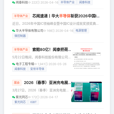
Statement by Wingtech on the Latest Ruling of the
闻泰科技
222
2026-04-16
半导体产业
闻泰科技
上市公司品牌500强”总品牌价值达
Enterprise Chamber in the Netherlands Regarding the
42.03万亿元，平均品牌价值增至
Nexperia Case 闻泰科技注意到今日荷兰阿姆斯特丹企业法
840.53亿元。其中科技、金融、能源、
庭（“企业法庭”）针对安世半导体案件做出最新裁决。企业法
芯闻速递丨华大
半导体
斩获2026中国IC设计成就奖多项殊荣
半导体产业
智能
庭并未撤销此前的错
近日，2026年中国IC领袖峰会暨中国IC设计成就奖颁奖典礼
在上海落幕。华大半导体再度荣膺“十大中国IC设计公司”；公
华大半导体有限公司
166
2026-04-16
电源管理
司旗下上海贝岭股份有限公司自主研发的150V屏蔽栅
微控制器
MOSFET（BLP038N15）产品，同步斩获“年度功率器件/宽
禁带器件”奖。 🏆 双奖加冕 彰显硬核创新实力 作为中国半导
体业界极具公信力与影响力的权威技术奖项，中国IC设计成就
索赔80亿！闻泰把荷兰安世告上中国法院
半导体产业
奖由全球电子技术领域知名媒体AspenCore主
5月22日晚间，闻泰科技股份有限公司发
布公告，公司及子公司裕成控股有限公
电子工程专辑
1,941
2026-05-26
司（Yuching Holding Limited）就与安
闻泰科技
安世半导体
世控股有限公司（Nexperia Holding
B.V.）、安世有限公司（Nexperia
2026（春季）亚洲充电展丨紫光同芯安全芯片与
功率
B.V.）、三名外籍高管以及安泰可有限公
展会
司（ITEC B.V.）的侵权责任纠纷，向广
3月27日，2026（春季）亚洲充电展在
东省东莞市中级人民法院提起诉讼。公
深圳盛大开幕。作为WPC官方许可鉴权
紫光同芯
172
2026-04-17
司已收到法院《受理案件通知书》，案
芯片服务商，紫光同芯携安全芯片与功
紫光同芯
IGBT
号为（2026）粤19民
率器件领域的明星产品亮相，与行业伙
伴共探产业高质量发展芯路径。 鉴权芯