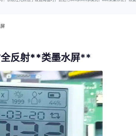
水屏
寸
全反射**
类墨水屏**