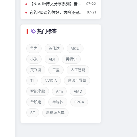
【Nordic博文分享系列】告别“AI幻觉”！让 Ai 真正读懂nRF Connect SDK
07-22
它的PID调的很好，为啥还是有温差？分析一下这个有趣的烘干器……
07-21
热门标签
华为
英伟达
MCU
小米
ADI
英特尔
英飞凌
三星
人工智能
TI
NVIDIA
意法半导体
智能座舱
Arm
AMD
台积电
半导体
FPGA
ST
新能源汽车