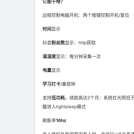
它能干啥？
远程控制电脑开机：两个按键控制开机/复位
时间
显示
抖音
粉丝数
显示：http获取
温湿度
显示：每分钟采集一次
电量
显示
学习打卡
/番茄钟
支持
低功耗
，续航高达2个月：系统在光照低于设
醒进入lightsleep模式
刷新率
16hz