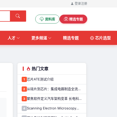
登录
注册
资料库
精选专题
人才
更多频道
精选专题
芯片选型
热门文章
芯片ATE测试介绍
1
从硅片到芯片：集成电路制造全流程解析
2
聚焦软件定义汽车架构变革 长电科技打造系统化车规级半导体封测能力
3
Scanning Electron Microscopy（Train for advanced research）扫描电子显微镜介绍（二）
4
复