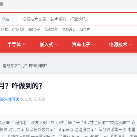
箱
全站
热搜:
STM32
RISC-V
自动驾驶
电源设计
AI芯片
半导体
嵌入式
汽车电子
电源技术
，能续航2个月？咋做到的？
月？咋做到的？
嵌入式开发
209 次阅读
类墨水屏 工程作者：沙发下的土豆 小伙手搓了一个4.2寸全反射**类墨水屏** 它
位 时间显示 抖音粉丝数显示：http获取 温湿度显示：每分钟采集一次 电量
月：系统在光照低于设置阈值时，会进行deepsleep模式，adc采集停止，恢