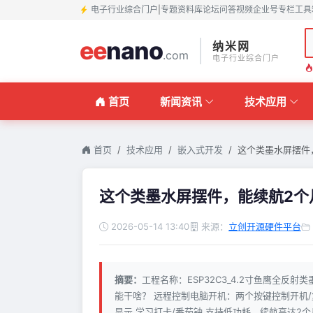
电子行业综合门户
|
专题
资料库
论坛
问答
视频
企业号
专栏
工具
ee
nano
纳米网
.com
电子行业综合门户
首页
新闻资讯
技术应用
首页
技术应用
嵌入式开发
这个类墨水屏摆件
这个类墨水屏摆件，能续航2个
2026-05-14 13:40
来源：
立创开源硬件平台
摘要：
工程名称：ESP32C3_4.2寸鱼鹰全反射
能干啥？ 远程控制电脑开机：两个按键控制开机/复
显示 学习打卡/番茄钟 支持低功耗，续航高达2个