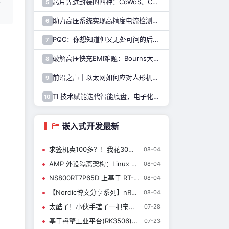
芯片先进封装的四种：CoWoS、CoPoS、Glass Core与CoWoP
5
助力高压系统实现高精度电流检测，纳芯微推出NSM2051集成式霍尔电流传感器
6
PQC：你想知道但又无处可问的后量子密码干货都在这里了
7
破解高压快充EMI难题：Bourns大电流车规电感解决方案
8
前沿之声｜以太网如何应对人形机器人通信挑战—— TI 以太网产品系列助力解决
9
TI 技术赋能迭代智能底盘，电子化重构整车行驶逻辑与驾乘体验
10
嵌入式开发最新
求签机卖100多？！我花30就做出来了，还增加了11种玩法……
08-04
AMP 外设隔离架构：Linux 与 RT-Thread 的异构外设划分实战
08-04
NS800RT7P65D 上基于 RT-Thread 的CAN/CAN-FD 驱动测试应用| 技术集结
08-04
【Nordic博文分享系列】nRF Connect SDK 3.4.0 长期支持版本来了！
08-04
太酷了！小伙手搓了一把宝剑！有剑魂的那种……
07-28
基于睿擎工业平台(RK3506)移植 OpenCV 并结合 YOLO 实现光伏红外故障检测
07-23