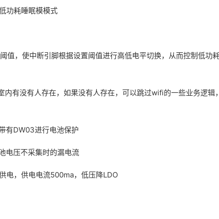
两种低功耗睡眠模模式
设置阈值，使中断引脚根据设置阈值进行高低电平切换，从而控制低功
室内有没有人存在，如果没有人存在，可以跳过wifi的一些业务逻辑
并带有DW03进行电池保护
电池电压不采集时的漏电流
降压供电，供电电流500ma，低压降LDO