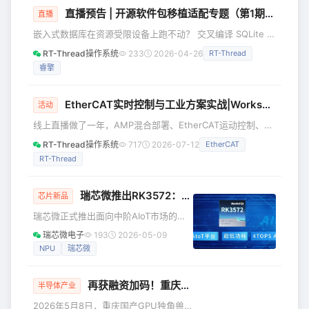
直播预告 | 开源软件包移植适配专题（第1期）：SQLite 从入门到精通
吸引超250位嵌入式开发者、技术工程师
直播
踊跃参与。 活动全程干货满满，英飞凌
嵌入式数据库在资源受限设备上跑不动？ 交叉编译 SQLite 总
团队深度解读PSOC™ Edge边缘AI芯片
是缺依赖、配置难？ 想在 AMP 双系统下统一数据存储方
RT-Thread操作系统
233
2026-04-26
RT-Thread
的硬核实力，RT-Thread技术团队则手
案？ 睿擎平台正式推出 「开源软件包移植适配专题」 ，每期
把手指导开发者完成实战开发，共同
睿擎
深度讲解一个主流开源软件在睿擎派上的移植与使用方法。第
1期，我们从 SQLite 开始。 4月29日（周三）晚8点，我们用
一场直播，带你从零开始把 SQLite 移植到睿擎派，并实现完
EtherCAT实时控制与工业方案实战|Workshop
活动
整的数据库操作。 直播核心内容 本次直
线上直播做了一年，AMP混合部署、EtherCAT运动控制、
AD7606高速采集，大家应该不陌生了。 但有一个环节始终缺
RT-Thread操作系统
717
2026-07-12
EtherCAT
位——线下验证。EtherCAT多轴同步的周期抖动在真实负载
RT-Thread
下表现如何？AMP架构中Linux侧业务压力会不会穿透到实时
核？这些问题，示波器上的数据才能回答。 为什么是现在？
过去一年，睿擎平台从RC3506单板起步，已形成RC3506、
瑞芯微推出RK3572：新一代八核
AIoT
平台，性能
芯片新品
RC3562、RC3576系列产品矩阵。E
瑞芯微正式推出面向中阶AIoT市场的
RK3572八核处理器，在高性能、低功耗
瑞芯微电子
193
2026-05-09
与全栈AI能力之间实现突破性平衡，为
NPU
瑞芯微
广泛应用场景如消费类电子及智能硬件
提供极具市场竞争力的算力底座。
再获融资加码！重庆GPU独角兽年内股改、冲刺IPO
RK3572采用8nm先进制程，集成双核
半导体产业
Cortex-A73大核与六核Cortex-A53小
2026年5月8日，重庆国产GPU独角兽象