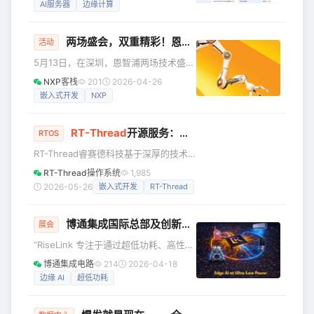
AI服务器
边缘计算
- Radio Ac
证券，公司预计募资总额达80亿元，正
式登陆资本市场进程提速。 超聚变源自
两场盛会，双重精彩！恩智浦创新技术峰会+FRDM Lab，等你来~
华为X86服务器业务，有着深厚的技术积
活动
淀。2021年，受外部环境影响，华为启
5月13日，在深圳，恩智浦两场技术盛会
动重大战略调整，将旗下X86服务器业务
——恩智浦创新技术峰会与FRDM Lab
NXP客栈
201
2026-04-26
独立拆分，成立超聚变全新运营主体。
——即将揭幕！活动将通过专家主题演
嵌入式开发
NXP
目前，超聚变股权结构多元，汇聚河南
讲、深度技术培训、实践课堂与场景化
超聚能科技、中国电信、中国移动等多
方案展示，帮助您快速掌握前沿技术，
家优
RT-Thread
开源服务：为企业嵌入式开发“减负提速”
加速产品设计落地！快来报名参加吧~~
RTOS
恩智浦创新技术峰会 恩智浦创新技术峰
RT-Thread睿赛德科技基于深厚的技术
会 深圳 | 2026年5月13日（周三） 本届
积淀与丰富的行业服务经验，构建了 “开
RT-Thread操作系统
1,985
峰会汇聚行业前沿的赋能技术与实践经
源生态 + 商业纵深”的双轨服务体系。公
2026-05-26
嵌入式开发
RT-Thread
验，20+精彩的技术演讲，聚焦汽车电
司打造了涵盖“睿擎工业开发平台”、“程
子架构、汽车雷达、电气
翧整车基础软件OS”及“睿信创达专业版
博通集成国际总部及创新中心RiseLink携超低功耗边缘AI及Wi-Fi SoC芯片亮相2026 CES、赋能下一代智能设备
OS”的矩阵式产品与服务生态，目前已广
展会
泛应用于能源电力、工业控制、智能汽
“RiseLink 专注于通过超低功耗、高性价
车、轨道交通、航空航天、机器人及高
比的系统级芯片赋能端侧AI，助力智能
博通集成电路
214
2026-04-18
端消费电子等核心领域。 在这一体系
设备从原型机稳步实现可靠规模化量
边缘 AI
超低功耗
中，开源服务专门面向已采用RT-
产，”张鹏飞博士表示，“随着人工智能向
Thread开源操作系统的企业客
终端设备迁移，能效与集成度已与模型