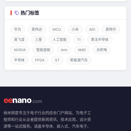
热门标签
华为
英伟达
MCU
小米
ADI
英特尔
英飞凌
三星
人工智能
TI
意法半导体
NVIDIA
智能座舱
Arm
AMD
台积电
半导体
FPGA
ST
新能源汽车
ee
nano
.com
纳米网是专注于电子行业的综合门户网站，为电子工
程师和行业从业者提供新闻资讯、技术应用、设计资
源等一站式服务。涵盖半导体、嵌入式、汽车电子、