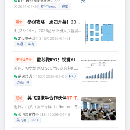
RT-Thread操作系统
222
aarch64 平台为例，带你从零上手 DM
5月27日（周三）晚8点，睿擎派「开源
2026-05-26
RT-Thread
睿擎
框架： 设
软件包移植适配专题」第2期，以
RC3506 为硬件平台，完整演示 zlib 压
参观攻略｜周四开幕！2026蓝牙亚洲大会暨展览 & UPF测试大会 最后注册机会！
缩库的移植与应用，并结合 SQLite 数据
展会
库实测压缩率——36864 字节 → 8909
4月23-24日，2026蓝牙亚洲大会暨展
字节，节省 75.8%。 这场直播能帮你解
览（Bluetooth Asia 2026）将在深圳会
21ic电子网
345
2026-04-21
决什么问题？ 嵌入式存储空间紧张 → 压
展中心（福田）5号馆启幕。作为蓝牙行
高通
华为
缩 SQLite 文件，节
业的旗舰盛会，本届大会规模全面升
级，预计将汇聚60家展商、4,000名参
酷芯微IPO！视觉AI SoC赛道突围
会者及50位行业演讲嘉宾。蓝牙技术联
半导体产业
盟高管将携手华为、Nordic、OPPO、
近期，视觉处理AI SoC供应商合肥酷芯
高通、vivo、小米等众多领先成员公司
微电子股份有限公司（下称“酷芯微”或
是说芯语
162
2026-05-09
NPU
代表，共同探讨蓝牙技术在下一代互联
“公司”）递交《招股书》，计划在香港交
体验中的应用与发展。 UPF互操作性测
边缘计算
易所主板上市（IPO），引发关注。酷芯
试大会将
微本次IPO的独家保荐人为华泰金融控股
（香港）有限公司。 作为国内领先的视
英飞凌携手合作伙伴
RT-Thread
举办PSOC™ Edg
活动
觉处理AI SoC及集成解决方案供应商，
近日，由英飞凌半导体（Infineon）与
酷芯微深耕行业十余年，依托全栈自研
RT-Thread联合举办的PSOC™ Edge开
技术体系，聚焦无人机、智能物联、智
英飞凌官微
213
2026-04-15
发套件Edgi Talk AI实战培训圆满落幕。
能可穿戴三大核心赛道，凭借差异化的
英飞凌
NPU
本次培训在北京、成都、深圳、上海四
低功耗、高算力、低时延产品优势，
城巡回展开，活动现场人气爆棚，累计