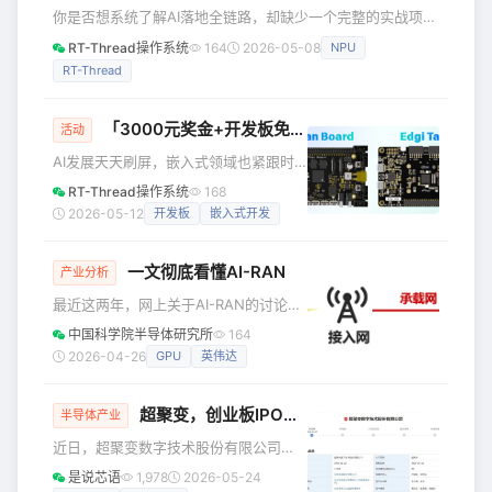
你是否想系统了解AI落地全链路，却缺少一个完整的实战项目
练手？模型部署环节繁多，缺乏一套清晰的实战路径？ 5月16
RT-Thread操作系统
164
2026-05-08
NPU
日，RT-Thread携手富瀚微电子来南京啦！本次“AI模型训练
RT-Thread
流程与部署实战”培训，以人形检测模型部署与优化为核心实
战项目，聚焦视觉AI检测在嵌入式平台的落地全流程，带你用
半天时间，动手走通从模型训练到嵌入式部署的完整链路。
「3000元奖金+开发板免费玩」
RT-Thread
AIoT
大
活动
培训硬件平台：富瀚微电子FH8626V300L——面向智
AI发展天天刷屏，嵌入式领域也紧跟时
代。RT-Thread已经陆续推出Titan
RT-Thread操作系统
168
Board 和 Edgi Talk两款硬核开发板，备
2026-05-12
开发板
嵌入式开发
受瞩目。为了挖掘优秀AIoT项目，我们
以这两款硬件为平台，正式推出AIoT大
一文彻底看懂AI-RAN
赛——让你零成本跑通一个AIoT项目，
产业分析
硬核开发板免费玩、专家带得动，顺便
最近这两年，网上关于AI-RAN的讨论很
还能赢个奖金。立即报名→报名RT-
多。 有人认为，AI-RAN是大势所向，代
中国科学院半导体研究所
164
Thread AIoT大赛 AIoT 01 硬核平台任
表了通信架构的未来演进方向。 也有人
2026-04-26
GPU
英伟达
选，完赛免费赠送 | 硬件平台
认为，AI-RAN就是一个噱头，是某些厂
商的一厢情愿，肯定不会成功。 那么，
超聚变，创业板IPO获受理
到底什么是AI-RAN？它背后的技术逻辑
半导体产业
是什么？它究竟会不会颠覆整个通信行
近日，超聚变数字技术股份有限公司
业呢？ 什么是AI-RAN AI-RAN，即人工
（简称“超聚变”）创业板IPO申请获深交
是说芯语
1,978
2026-05-24
智能无线接入网（Artificial Intelligence
所正式受理，本次上市保荐机构为中信