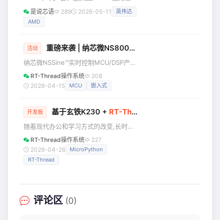
核的八核架构。内置4TOPS NPU，端侧
帝先计算技术（重庆）有限公司（下称
是说芯语
289
2026-05-11
英伟达
AI算力强劲。图形处理方面，集成Mali-
“象帝先”）完成新一轮融资首批签约。本
G310 GPU，支持Vulkan 1.4图
AMD
轮融资由智路资本、钧鑫投资联合领
投，广州粤港基金及部分老股东跟投，
资金将用于新一代GPU架构研发、量
重磅来袭 | 纳芯微NS800RT7P65D评测活动开放，新品直播预约！
活动
产、生态建设与商业化落地。此前，象
纳芯微NSSine™实时控制MCU/DSP产品
帝先已与中信建投证券签署上市财务顾
矩阵的新成员——NS800RT7系列，是
问协议，计划2026年内完成股份制改
RT-Thread操作系统
208
主打强算力、高精度与高集成度的嵌入
造，正式加速IPO进程。 象帝先成立于
2026-04-15
MCU
嵌入式
式控制解决方案。作为纳芯微NSSine系
2020年9月，是拥有完全自主知识产权
列的重要成员，基于该芯片推出的
的国产
基于玄铁K230 +
RT-Thread
Smart：手把手教你实
NS800RT7P65D开发板（评估板）集成
开发板
多种高速接口与丰富外设资源，能够轻
随着现代办公和学习方式的改变,长时间
松应对多场景的电力电子应用开发。纳
坐在电脑前已成为常态。然而,不良的坐
RT-Thread操作系统
227
芯微已开展NS800RT7P65D对于 RT-
姿习惯会导致各种健康问题,如颈椎病、
2026-04-26
MicroPython
Thread 的适配。 RT-Thread 联合纳芯
腰椎病、高低肩等。据统计,青少年体态
RT-Thread
异常率高达60%以上,其中圆肩占
60.5%、颈部前倾占58.1%、高低肩占
52.3%。 本项目基于玄铁K230开发板,
利用AI视觉技术实现实时坐姿体态检测,
评论区
(0)
能够自动识别5种常见的不良坐姿,并提
供智能提醒功能。 1 项目背景及功能 1.1