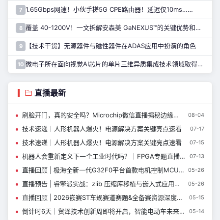
1.65Gbps网速！小伙手搓5G CPE路由器！延迟仅10ms……
7
覆盖 40-1200V！一文拆解安森美 GaNEXUS™的关键优势和应用
8
【技术干货】无源器件与磁性器件在ADAS应用中扮演的角色
9
微电子所在面向视觉AI芯片的单片三维异质集成技术领域取得进展
10
直播最新
刷脸开门，真的安全吗？Microchip微信直播揭秘边缘端人脸识别新方案
08-04
技术速递｜人形机器人爆火！电源解决方案关键亮点速看
07-17
技术速递｜人形机器人爆火！电源解决方案关键亮点速看
07-15
机器人会重新定义下一个工业时代吗？｜FPGA专题直播为您解惑
07-13
直播回顾 | 极海全新一代G32F0平台首款电机控制MCU—G32F031互动答疑汇总
05-26
直播预告 | 睿擎派实战：zlib 压缩库移植与嵌入式应用（开源软件包移植专题第2期）
05-26
直播回顾 | 2026嵌赛ST车规赛道赛题&全备赛资源深度解析
05-15
倒计时6天｜贸泽技术创新周即将开启，智能电动车未来已至
05-14