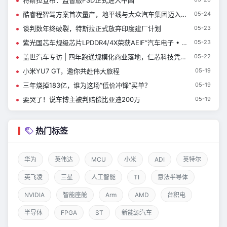
酷睿程智驾方案首次量产，地平线与大众汽车集团迈入成果落地阶段
05-24
谈判数年终破裂，特斯拉正式放弃印度建厂计划
05-23
紫光国芯车规级芯片LPDDR4/4X荣获AEIF“汽车电子 • 2026年度金芯奖”
05-23
盖世汽车专访 | 四年跑通规模化商业落地，仁芯科技凭什么突围？
05-22
小米YU7 GT，邀你共赴伟大旅程
05-19
三年烧掉183亿，谁为这场“低价冲锋”买单？
05-19
要哭了！说车博主被判赔偿比亚迪200万
05-19
热门标签
华为
英伟达
MCU
小米
ADI
英特尔
英飞凌
三星
人工智能
TI
意法半导体
NVIDIA
智能座舱
Arm
AMD
台积电
半导体
FPGA
ST
新能源汽车