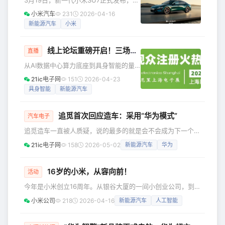
志着三星积极布局新兴产业，培育新质
来该车型首次换代。自第一代小米SU7
生产力，深度扎根中国发展沃土。 作为
小米汽车
231
2026-04-16
两年前亮相以来，其设计收获了许多用
最早进入中国的外资企业之一，三星始
新能源汽车
小米
户的喜爱。面对第一次迭代，设计团队
终紧跟时代浪潮，以变谋远，不断优化
该如何作答？ 家族语言的延续 水滴与光
在华整体布局，顺
线上论坛重磅开启！三场硬核直播，抢先解锁2026行业风口
环的辨识度 在电动车设计日益同质化的
直播
当下，水滴大灯与光环尾灯已成为小米
从AI数据中心算力底座到具身智能的量
SU7独特的视觉符号，让这辆车在车流
产突围，再到智能新能源汽车的智能化
21ic电子网
151
2026-04-23
中能被一眼认出。 “外饰看灯，内饰看
进阶，我们特邀行业领军企业，在5月提
具身智能
新能源汽车
屏。”设计师阐释道，“灯是车辆最重要的
前开启三场线上专场直播，带您在云端
视觉符号，而这正是我们与用户建
直击电子产业前沿！ 01 直播排期：锁定
追觅首次回应造车：采用“华为模式”
您的技术赛道 本次系列线上技术论坛将
汽车电子
精准聚焦电子行业核心增长极，特设以
追觅造车一直被人质疑，说的最多的就是会不会成为下一个乐
下三大专题并分别于5月19日、21日、
视。尤其是追觅以清洁家电起家，对于造车跨度还是非常大
21ic电子网
158
2026-05-02
新能源汽车
华为
26日在官方视频号“慕尼黑上海电子展服
的，“大举跨界是否陷入资金链危机”？ 此前，在2026中国家
务站”开展线上直播： 02 企业一览：领
电及消费电子博览会（AWE2026）上，追觅星空计划首次以
军力量深度洞察 本次系列论坛汇聚
独立展位及豪华产品阵容亮相。近日，追觅在美国硅谷举办
16岁的小米，从容向前！
活动
DREAME NEXT 全球发布会，正式发布高端新能源品牌“星空
今年是小米创立16周年。从银谷大厦的一间小创业公司，到如
计划”。 在发布会期间，追觅星空计划总裁马俊野首次公开回
今覆盖“人车家全生态”的科技企业，我们一路走来，从容向
应
小米公司
218
2026-04-16
新能源汽车
人工智能
前。而“真诚热爱”这四个字，始终刻在每一个小米人的骨子
里。 4月9日晚，2026「我们小米人」价值观大会在北京小米