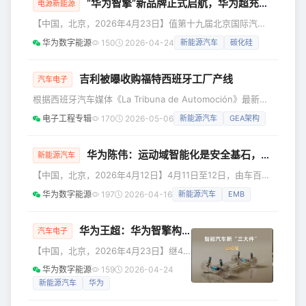
科技园篮球馆圆满落幕。全球44个分会场、一万多名小米人
“华为智擎”新品牌正式启航，华为超充战略及系列新品重磅发布
电源新能源
通过线上线下联动，共同见证了这场属于小米人的文化盛会。
【中国，北京，2026年4月23日】值第十九届北京国际汽车
01 脚踏实地，仰望星空 大会伊始，小米集团合伙人、集团总
展览会开幕前夕，2026华为智擎&amp;华为超充战略与新品
裁兼手
华为数字能源
150
2026-04-24
新能源汽车
碳化硅
发布会于4月23日在京举行，华为宣布HUAWEI DriveONE全
新中文品牌“华为智擎”正式启航，并对其进行了价值解读，同
时重磅发布了华为超充系列产品与解决方案。期间，华为数字
吉利被曝收购福特西班牙工厂产线
汽车电子
能源携手来自车企、充电运营商、物流企业等众多行业代表共
根据西班牙汽车媒体《La Tribuna de Automoción》最新报
同为“超充联盟共筑全电物流新动脉”启航仪式揭幕，旨
道，吉利此次收购的并非整个工厂，而是福特位于西班牙瓦伦
电子工程专辑
170
2026-05-06
新能源汽车
GEA架构
西亚阿尔穆萨费斯（Almussafes）工厂的Body 3装配线。
吉利计划利用该产线生产一款基于其全球智能新能源架构
（GEA）打造的车型。GEA架构技术先进，目前已支撑起银
华为陈伟：运动域智能化是安全基石，华为智擎实现“精准守护”
新能源汽车
河A7、E5等多款热门车型。报道透露，这款新车的内部代号
【中国，北京，2026年4月12日】4月11日至12日，由车百会
为“135”。虽然官方信息有限，但外媒普
研究院主办的智能电动汽车发展高层论坛（2026）在北京召
华为数字能源
197
2026-04-16
新能源汽车
EMB
开。在12日上午举行的分论坛“新能源汽车智能动力系统创新
论坛”上，华为数字能源智能电动产品线副总裁陈伟发表了题
为“华为智擎 精准守护 安全出行”的演讲。他指出，智能汽车
华为王超：华为智擎构筑
新能源汽车
“用能之核心
汽车电子
核心三大件已演进为智能座舱、智能辅助驾驶与智能运动域，
【中国，北京，2026年4月23日】继4
其中运动域是整车安全的基石。 陈伟表示：“华为智擎定位为
月22日华为常务董事、产品投资评审委
华为数字能源
159
2026-04-24
运
员会主任、终端BG董事长余承东在鸿蒙
新能源汽车
华为
智行春季新品发布会上正式官宣“华为智
擎”之后，4月23日，在2026华为智擎