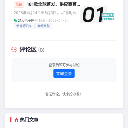
调整的目的是"优化园区充电资源配置，
术方向。 在论坛举办前夕，纳芯微创始人、CEO、董事长王
181款全球首发、供应商首进主馆：今年北京车展释放哪些新信号？
展会
提高使用效
升杨受邀出席车百会研究院主办的中国汽车产业发展形势与政
2026年4月24日至5月3日，以“领时代·
策高层研讨会，并参与闭门会议发言。围绕构建安全、韧性的
智未来”为主题的第十九届北京国际汽车
21ic电子网
162
2026-04-24
汽车供应链
展览会将在北京中国国际展览中心（顺
新能源汽车
自动驾驶
义馆）与首都国际会展中心举办。本届
车展首次采用“双馆联动”模式，共设17个
展馆，总展出面积从2024年的22万平方
米扩容至38万平方米，规模跃居全球车
评论区
(0)
展首位。本届车展吸引了来自中、美、
德、俄、法等21个国家和地区的头部供
应链与科技企业参展，集结展车总数
登录后即可参与讨论
1451辆，其中全球首发车型从上届
立即登录
暂无评论，快来抢沙发！
热门文章