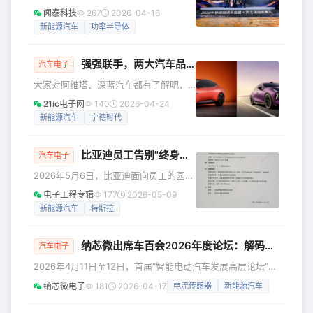
米 YU7 相关最新信息。发布会结束之
榜颁奖典礼”上，闻泰科技凭借在功率半
闻泰科技
267
2026-04-16
后，还将开启约 40 分钟的逛展直播，欢
导体领域的卓越领导力与综合产业贡
新能源汽车
功率半导体
迎大家锁定小米官方账号直播动态，咱
献，荣膺“年度半导体上市公司领航奖
们直播间见！
（功率半导体）”。这一奖项不仅是对其
强强联手，两大汽车品牌战略性整合！
市场地位与商业成就的肯定，更是对其
汽车电子
引领功率半导体技术创新的行业标杆角
大家对阿维塔、深蓝汽车都有了解吧，
色的权威认证。 市场领先： 财务稳健，
这两大汽车品牌将要进行战略性整合
21ic电子网
140
2026-04-24
客户基础深厚 闻泰科技在功率半导体市
了！日前，在长安汽车集团全球战略发
新能源汽车
宁德时代
场的领导地位，建立在稳健的财务表现
布会后的沟通会上，长安汽车董事长朱
和深厚的客户基础之上。公司半导体业
华荣表示，将对阿维塔和深蓝两个品牌
务营收
比亚迪员工告别"终身免费充电"
进行战略性整合，到2030年形成150万
汽车电子
辆级的中高端品牌。其中，阿维塔目标
2026年5月6日，比亚迪面向员工的园区
50万辆，深蓝汽车100万辆。 我们先来
免费充电政策正式成为历史。据网传
电子工程专辑
177
2026-05-09
介绍一下这两大汽车品牌：阿维塔科技
《关于比亚迪园区充电桩实施收费管理
新能源汽车
特斯拉
成立于2018年，由长安汽车、华为、宁
的通知》及多个社交平台员工晒出的收
德时代三方共同创立的高端智能电动品
费界面显示，自当日起，比亚迪全国所
牌。长安汽车
纳芯微出席车百会2026年度论坛：解码智能动力系统演进，芯片成为关键“底层能力”
有园区内的交流充电桩、直流充电桩及
汽车电子
闪充桩（含园区闪充桩）均开始实行收
2026年4月11日至12日，首届“智能电动汽车发展高层论坛”在
费管理，取消此前已持续多年的员工免
北京国家会议中心举办。作为中国新能源汽车领域的重要产业
纳芯微电子
181
2026-04-17
电流传感器
新能源汽车
费充电福利。 电费按峰谷电价执行，服
交流平台，本届论坛围绕智能化、绿色化与全球化发展趋势，
务费固定0.10元/度 根据通知文件，此次
汇聚整车厂、核心零部件厂商及产业链伙伴，共同探讨未来技