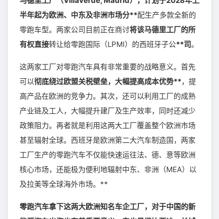
马德里工厂（Villaverde, Madrid），计划于2028年上
半年起为欧洲、中东及非洲市场分**
配生产多款全新的
零跑车型。两家公司目前正在商讨
将该马德里工厂的所
有权直接
转让给零跑国际（LPMI）的西班牙子公
**司
。
这两家工厂对零跑汽车具有非常重要的战略意义。首先
可以
彻底绕过欧盟关税壁垒，大幅提高成本优势**
，提
高产品在欧洲的竞争力。其次，还可以利用工厂的成熟
产业链及工人，大幅提升建厂及生产效率，同时还减少
政策阻力。再者就是利用这两大工厂覆盖整个欧洲市场
甚至辐射全球。西班牙是欧洲第二大汽车制造国，两家
工厂生产的零跑汽车不仅能快速运往法、德、意等欧洲
核心市场，还能极为便利地辐射中东、非洲（MEA）以
及拉美等全球海外市场。**
零跑汽车拿下这两大欧洲知名车企工厂，对于中国的新