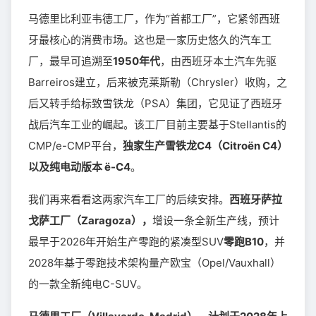
马德里比利亚韦德工厂，作为“首都工厂”，它紧邻西班
牙最核心的消费市场。这也是一家历史悠久的汽车工
厂，最早可追溯至
1950年代
，由西班牙本土汽车先驱
Barreiros建立，后来被克莱斯勒（Chrysler）收购，之
后又转手给标致雪铁龙（PSA）集团，它见证了西班牙
战后汽车工业的崛起。该工厂目前主要基于Stellantis的
CMP/e-CMP平台，
独家生产雪铁龙C4（Citroën C4）
以及纯电动版本 ë-C4
。
我们再来看看这两家汽车工厂的后续安排。
西班牙萨拉
戈萨工厂（Zaragoza），
增设一条全新生产线，预计
最早于2026年开始生产零跑的紧凑型SUV
零跑B10
，并
2028年基于零跑技术架构量产欧宝（Opel/Vauxhall）
的一款全新纯电C-SUV。