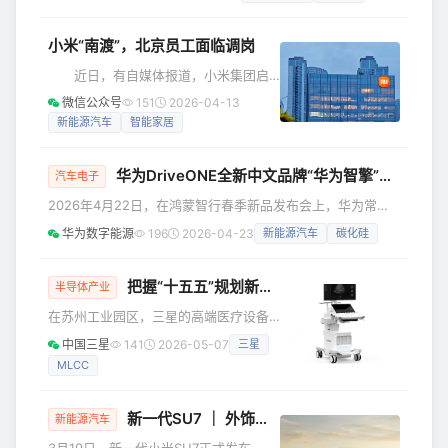
创下历史新高。 4月份比亚迪总销量为32.1万辆，这意味着海
外销量占总销量的比例已经接近42%。不知不觉间，曾经那个
重度依赖国内市场的比亚迪，海外销量占比已经往一半去了。
小米“南渡”，北京员工面临调岗
今年1-4月海外累计销量已经超45万辆。值得一提的是，比亚
近日，有自媒体报道，小米集团启
迪已经将海外年度销售目标由年初的130万辆上调至150万辆
动新一轮组织架构调整，其中北京中台
微信公众号
151
2026-04-13
员工将分批迁至武汉总部。选择迁移的
新能源汽车
智能家居
员工可获得3万元一次性安家补贴及
6000元租房补贴，而留在北京的员工则
华为DriveONE全新中文品牌“华为智擎”正式发布，持续引领
将面临内部调岗。据内部消息，首批团
汽车电子
队将于12月正式完成搬迁。 此次调
2026年4月22日，在鸿蒙智行春季新品发布会上，华为常务
整与小米在武汉的产业布局密切相关。
董事、产品投资评审委员会主任、终端BG董事长余承东对外
华为数字能源
196
2026-04-23
新能源汽车
碳化硅
10月28日，小米智能家电工厂在武汉正
发布问界M6、全新一代问界M9系列、智界V9、尚界Z7、尚
式投产，这是小米继汽车超级工厂、手
界Z7T等多款鸿蒙智行力作，并正式推出HUAWEI DriveONE
机智能工厂后打造的第三座大型智能工
全新中文品牌“华为智擎”。 继鸿蒙座舱、乾崑智驾之后，华为
把握“十五五”规划新机遇 加码新兴产业深耕中国市场
半导体产业
厂，主要生产空
智擎作为“智能汽车第三大件”，与华为途灵平台、华为巨鲸电
在苏州工业园区，三星的高端医疗设备
池等共同筑牢智能汽车的核心技术底座。从技术引领到
产线正有序运转，一台台全球领先的B超
中国三星
141
2026-05-07
三星
机陆续下线，即将进入市场。与以往不
MLCC
同，这批设备不再是整机进口，而是首
次实现本土化组装生产的“中国造”。变化
之中见转型，这一突破，正是三星立足
新一代SU7 ｜ 外饰设计手记 01：功能与美学的设计平衡
新能源汽车
中国34年，应时而变的生动缩影，也标
3月19日，新一代小米SU7正式发布，迎