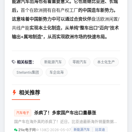
能源汽车出海也有着重要意义。它也是继比亚迪、长城
后，
首个在欧洲拥有自有产权工厂
的中国造车新势力。
这意味着中国新势力中可以通过合资伙伴
盘活欧洲闲置/
共线产能
实现本土化制造，从单纯"整车出口"迈向"技术
输出+属地制造"，从而实现欧洲市场的快速布局。
相关标签：
新能源汽车
零跑汽车
本土化生产
Stellantis集团
车企出海
相关推荐
杀疯了！多家国产车出口量暴涨
汽车电子
国产车在海外真的杀疯了！近日，比亚迪最新海外销量数据出
炉，比亚迪4月单月海外销量突破13万辆，同比大涨70.9%，
21ic电子网
138
2026-05-07
新能源汽车
比亚迪