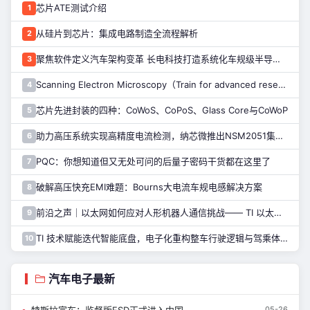
芯片ATE测试介绍
1
从硅片到芯片：集成电路制造全流程解析
2
聚焦软件定义汽车架构变革 长电科技打造系统化车规级半导体封测能力
3
Scanning Electron Microscopy（Train for advanced research）扫描电子显微镜介绍（二）
4
芯片先进封装的四种：CoWoS、CoPoS、Glass Core与CoWoP
5
助力高压系统实现高精度电流检测，纳芯微推出NSM2051集成式霍尔电流传感器
6
PQC：你想知道但又无处可问的后量子密码干货都在这里了
7
破解高压快充EMI难题：Bourns大电流车规电感解决方案
8
前沿之声｜以太网如何应对人形机器人通信挑战—— TI 以太网产品系列助力解决
9
TI 技术赋能迭代智能底盘，电子化重构整车行驶逻辑与驾乘体验
10
汽车电子最新
特斯拉宣布：监督版FSD正式进入中国
05-26