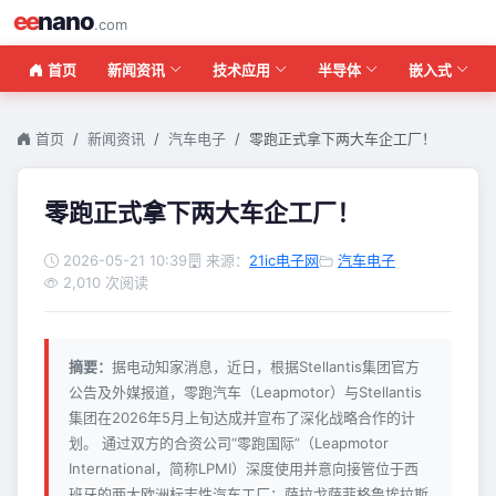
ee
nano
.com
首页
新闻资讯
技术应用
半导体
嵌入式
首页
新闻资讯
汽车电子
零跑正式拿下两大车企工厂！
零跑正式拿下两大车企工厂！
2026-05-21 10:39
来源：
21ic电子网
汽车电子
2,010 次阅读
摘要：
据电动知家消息，近日，根据Stellantis集团官方
公告及外媒报道，零跑汽车（Leapmotor）与Stellantis
集团在2026年5月上旬达成并宣布了深化战略合作的计
划。 通过双方的合资公司“零跑国际”（Leapmotor
International，简称LPMI）深度使用并意向接管位于西
班牙的两大欧洲标志性汽车工厂：萨拉戈萨菲格鲁埃拉斯