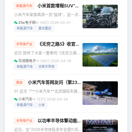
小米首款增程SUV“昆仑”谍照曝光！
&amp;华为超充战略与新品发布会上，
新能源汽车
华为智能电动产品线总裁王超深度分享
小米汽车家族再添一员“猛将”，这一次，
了“华为智擎”品牌愿景及在“运动域”领域
雷军瞄准了家庭用户的“大空间”刚需。
21ic电子网
163
2026-05-07
取得的最新技术成果。 他提出，智舱
近日，一组疑似小米首款增程全尺寸
新能源汽车
激光雷达
域、运动域、智驾域将构成新能源汽车
SUV的路试谍照，在网络上悄然流传。
的“新三大件”，成为汽车技术革命
这款内部代号为“昆仑”的新车，定位家庭
《无穷之路5》收官，看华润“芯”如何赋能“中国智造”
市场，主打增程动力，计划于2026年下
半导体产业
半年正式发布。如果说SU7是小米的“速
近日 陪伴了大家一整季的《无穷之路
度与激情”，那么“昆仑”就是小米的“诗与
5》 迎来了智行旅途的收官之站 从AI、
华润微电子
164
2026-04-16
远方”。 从谍照来看，“昆仑”延续了小米
机器人 到新能源汽车、中医药智能产线
新能源汽车
功率半导体
家族式的方正轮廓，封闭前脸设计简约
…… 我们跟着TVB的镜头 见证了一个个
大气，分体式灯组布局清晰明
“中国智造”惊艳突破 科技创新是实现中
小米汽车答网友问（第237集）
国式现代化的关键任务 也是发展新质生
展会
产力的核心要素 一直以来 华润围绕高水
01 这次「**小米汽车**北京国际车展专
平科技自立自强 全力攻坚关键核心技术
场发布会」，会发布哪些新信息？ 明天
小米汽车
123
2026-04-24
为高质量发展注入澎湃动能 这一集 让我
（4月24日）上午9点，雷总将在现场主
新能源汽车
小米
们跟随TVB 走进华润微电子 看华润“芯”
讲本次「小米汽车北京国际车展专场发
如何赋能“中国智造
布会」，现场同步分享小米汽车的最新
以功率半导体擎动能源变革，闻泰科技荣膺年度上市公司领航奖
进展，带来 Xiaomi Vision Gran
半导体产业
Turismo 的国内车展首秀，以及公布小
近日，在“2026半导体投资年会暨IC风云