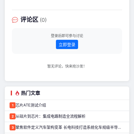
德时代三方共同创立的高端智能电动品
次借北京车展之际，协会组织来到华为
牌。长安汽车
智擎展台参观，旨在深化高校群体对运
动域等前沿技术趋势的理解，打造学生
评论区
(0)
团体与顶尖科技企业互动的新范式。 4
月24日至5月3日，第十九届北京国际汽
车展览会在中国国际展览中心（顺义
登录后即可参与讨论
馆）和首都国际会展中心举行，华为
立即登录
DriveONE携全新中
暂无评论，快来抢沙发！
热门文章
芯片ATE测试介绍
1
从硅片到芯片：集成电路制造全流程解析
2
聚焦软件定义汽车架构变革 长电科技打造系统化车规级半导体封测能力
3