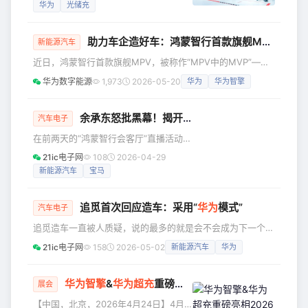
展中心隆重举行。华为智能充电网络全
华为
光储充
系列解决方案悉数亮相，并荣获“干线重
卡超充领航奖”、“十大影响力品牌”与“十
助力车企造好车：鸿蒙智行首款旗舰MPV智界V9全系搭载
大质量金奖”多项行业重磅奖项，全面展
新能源汽车
现技术创新实力与产业生态成果。 活动
近日，鸿蒙智行首款旗舰MPV，被称作“MPV中的MVP”——
现场，华为超充展示面向多场景的丰富
智界V9正式上市。智界V9全系搭载华为智擎（HUAWEI
华为数字能源
1,973
2026-05-20
华为
华为智擎
产品矩阵。针对乘用车市场，“一秒一公
DriveONE）黄金增程动力平台。华为智擎以92%的综合发电
里*”的华为超充不仅终端能力升级，最
效率、六合一超融合设计、毫秒级动态自适应扭矩调节、全车
大支持800A输出，搭配单枪40
内外双220V电源等技术，助力智界V9打造更舒适驾乘体验。
余承东怒批黑幕！揭开享界S9麋鹿测试真相
汽车电子
高效更省电 远行更无忧 智界V9搭载华为智擎高效增程发电
在前两天的“鸿蒙智行会客厅”直播活动
机，综合发电效率达92%，其中智界V9 Max版本
中，华为常务董事、终端BG董事长余承
21ic电子网
108
2026-04-29
东首次公开回应享界S9麋鹿测试争议，
新能源汽车
宝马
直指相关测试存在人为操控“黑幕”。 余
承东表示，享界S9的麋鹿测试成绩非常
追觅首次回应造车：采用“
华为
模式”
优秀，但部分测试方在测试过程中采取
汽车电子
了恶意操控手段，“把轮胎气放掉、把轮
追觅造车一直被人质疑，说的最多的就是会不会成为下一个乐
胎拧掉/松掉、一开车把轮子开丢掉，并
视。尤其是追觅以清洁家电起家，对于造车跨度还是非常大
21ic电子网
158
2026-05-02
新能源汽车
华为
且还干了各种很多这样的事”。 他披露了
的，“大举跨界是否陷入资金链危机”？ 此前，在2026中国家
权威机构的实测数据：经中国汽车技术
电及消费电子博览会（AWE2026）上，追觅星空计划首次以
研究中心（中汽中心）认证，享界S9麋
独立展位及豪华产品阵容亮相。近日，追觅在美国硅谷举办
华为
智擎
&
华为
超充
重磅亮相2026北京车展，引领运动域智能化与重卡超充化
展会
鹿
DREAME NEXT 全球发布会，正式发布高端新能源品牌“星空
【中国，北京，2026年4月24日】4月