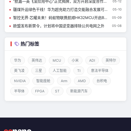
“航嘉—英飞凌应用中心”正式揭牌，双方开启深度合作新篇章
05-12
疆煤外运绿色干线！华为超充助力打造交能融合发展可视化范本
05-10
智控无界·芯耀未来！蚂蚁物联携航顺HK32MCU开启BMS时代先享计划
05-09
欧盟发布新禁令，计划将中国逆变器排除公共电网之外
05-08
热门标签
华为
英伟达
MCU
小米
ADI
英特尔
英飞凌
三星
人工智能
TI
意法半导体
NVIDIA
智能座舱
Arm
AMD
台积电
半导体
FPGA
ST
新能源汽车