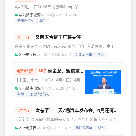
筑牢智能汽车的核心技术底座。 此次全新一代问界M9搭载华
4月23日，在2026华为智擎&amp;华为
为智擎全新800V双碳化硅动力平台，提供超900马力强劲动
超充战略与新品发布会上，华为智擎展
华为数字能源
150
2026-04-26
力、支持量产
示了一个堪称“反物理”的极限测试：一台
新能源汽车
华为
重达2.65吨的SUV，完成了1.2米的立定
跳远。这不是简单的“弹跳”，而是华为智
又两家合资工厂将关停！
擎在驱动、制动、悬架、转向全域融合
汽车电子
控制下，对电车运动能力的重新定义。
合资车企在国内真的是越来越困难！ 近日有消息称，本田计
这一成绩不仅刷新了业界对电动车操控
划停产广州、武汉2座燃油车工厂，我们查阅了一下消息来
21ic电子网
166
2026-04-21
新能源汽车
华为
的认知，更标志着汽车从单纯的交通工
源，最早是在 2026年4月17日 由日媒《东洋经济在线》独家
具向“具身智能”迈出了关键一步，彻底打
报道的。随后，国内权威媒体如《中国汽车报》《南方日
破了传统汽车的能力边界。 汽
报》、第一财经等在当天进行了跟进报道。所以，这个消息是
华为
侯金龙：聚焦重卡超充化与运动域智能化，推动电动汽车产业高质量发展
电源新能源
可靠的。 据《东洋经济在线》报道，按计划，广汽本田相关
【中国，北京，2026年4月11日】4月11
工厂将于2026年6月停产，东风本田相关工厂则于2027年停
日至12日，由车百会研究院主办的智能
华为数字能源
177
2026-04-16
产。本田在中国
电动汽车发展高层论坛（2026）在北京
华为
运动域智能化
召开。来自汽车、能源、人工智能等领
域的各界代表齐聚一堂，围绕“推进新能
太卷了！一天7场汽车发布会，4月还有超100场
源汽车智能化、绿色化、融合化、国际
汽车电子
化发展”主题，展开了深入探讨与交流。
目前新能源汽车行业真的是太卷了，卷到什么程度呢？在4月
华为董事、华为数字能源总裁侯金龙在
13日奇瑞风云T9L全球上市发布会上，奇瑞汽车执行副总裁李
21ic电子网
146
2026-04-21
新能源汽车
华为
会上，发表了主题为“重卡超充化、运动
学用提到仅2026年3月份，整个中国汽车行业**的发布会就
域智能化，助力电动汽车产业高质量发