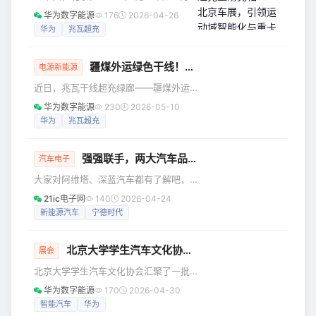
计划”。 在发布会期间，追觅星空计划总裁马俊野首次公开回
24日-5月3日，第十九届北京国际汽车
华为数字能源
176
2026-04-26
应
展览会（以下简称：北京车展）在中国
华为
兆瓦超充
国际展览中心（顺义馆）和首都国际会
展中心举行。华为数字能源展台位于W3
疆煤外运绿色干线！
华为
超充
助力打造交能融合
馆W307展位，华为智擎和华为超充携全
电源新能源
新产品和解决方案重磅亮相。 华为智擎
近日，兆瓦干线超充绿廊——疆煤外运
展会首秀，智能汽车运动域解决方案助
现场会在甘肃成功举办。华为数字能源
华为数字能源
230
2026-05-10
力汽车电动化升级 此次北京车展期间，
携手超充联盟伙伴成功完成疆煤外运路
华为
兆瓦超充
华为智擎展示了运动域融合为城市通
跑验证，通过在新疆昌吉至甘肃酒泉路
勤、商务接待、长途旅行、城市越野等
段试点部署六座兆瓦超充移动充电方
场景带
强强联手，两大汽车品牌战略性整合！
案，以“5分钟百公里*”的高效补能方
汽车电子
案，与产业上下游伙伴共同见证疆煤外
大家对阿维塔、深蓝汽车都有了解吧，
运绿色干线中，交能融合发展的可视化
这两大汽车品牌将要进行战略性整合
21ic电子网
140
2026-04-24
范本。 极速补能更无惧复杂工况 本次路
了！日前，在长安汽车集团全球战略发
新能源汽车
宁德时代
跑项目全程达1116公里，聚焦新疆煤炭
布会后的沟通会上，长安汽车董事长朱
外运核心运输干线，直面距离长、风沙
华荣表示，将对阿维塔和深蓝两个品牌
多、地形复杂甚至
北京大学学生汽车文化协会走进
华为
智擎
展台，共探“
进行战略性整合，到2030年形成150万
展会
辆级的中高端品牌。其中，阿维塔目标
北京大学学生汽车文化协会汇聚了一批
50万辆，深蓝汽车100万辆。 我们先来
对汽车科技抱有浓厚兴趣与研究能力的
华为数字能源
170
2026-04-30
介绍一下这两大汽车品牌：阿维塔科技
优秀青年学子，始终致力于链接产业前
智能汽车
华为
成立于2018年，由长安汽车、华为、宁
沿，为成员提供沉浸式的行业体验。此