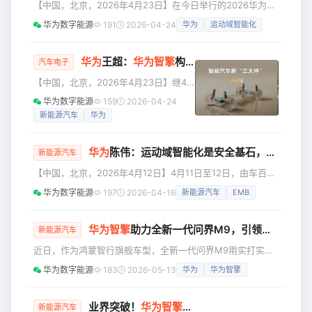
【中国，北京，2026年4月23日】在今日举行的2026华为智
池等共同筑牢智能汽车的核心技术底座。从技术引领到
擎&amp;华为超充战略与新品发布会上，华为董事、华为数字
华为数字能源
191
2026-04-24
华为
运动域智能化
能源总裁侯金龙发表了“运动域智能化、重卡超充化，推动电
动汽车产业高质量发展”的主题演讲。 侯金龙表示：“电动汽
车、风光新能源与人工智能产业协同高速发展，正全面进入深
华为
王超：
华为
智擎
构筑
新能源汽车
“用能之核心
汽车电子
度融合新阶段，呈现出电动化全面深化、智能化全域渗透、能
【中国，北京，2026年4月23日】继4
源网深度融合的核心特征。随着电动汽车产业迎来第三波浪
月22日华为常务董事、产品投资评审委
华为数字能源
159
2026-04-24
潮，乘用车
员会主任、终端BG董事长余承东在鸿蒙
新能源汽车
华为
智行春季新品发布会上正式官宣“华为智
擎”之后，4月23日，在2026华为智擎
华为
陈伟：运动域智能化是安全基石，
华为
智擎
&amp;华为超充战略与新品发布会上，
新能源汽车
华为智能电动产品线总裁王超深度分享
【中国，北京，2026年4月12日】4月11日至12日，由车百会
了“华为智擎”品牌愿景及在“运动域”领域
研究院主办的智能电动汽车发展高层论坛（2026）在北京召
华为数字能源
197
2026-04-16
新能源汽车
EMB
取得的最新技术成果。 他提出，智舱
开。在12日上午举行的分论坛“新能源汽车智能动力系统创新
域、运动域、智驾域将构成新能源汽车
论坛”上，华为数字能源智能电动产品线副总裁陈伟发表了题
的“新三大件”，成为汽车技术革命
为“华为智擎 精准守护 安全出行”的演讲。他指出，智能汽车
华为
智擎
助力全新一代问界M9，引领性能跃迁
新能源汽车
核心三大件已演进为智能座舱、智能辅助驾驶与智能运动域，
近日，作为鸿蒙智行旗舰车型，全新一代问界M9用实打实市
其中运动域是整车安全的基石。 陈伟表示：“华为智擎定位为
场成绩印证旗舰统治力：预售仅12天，累计预定量强势突破
运
华为数字能源
183
2026-05-13
华为
华为智擎
3.5万台，续写问界爆款传奇，重塑高端智能电动科技豪华标
杆。 作为智能汽车运动域解决方案独立一级供应商，华为智
擎成为继鸿蒙座舱、乾崑智驾之后“智能汽车第三大件”，共同
业界突破！
华为
智擎
让3吨电动车完成1.2米立定
新能源汽车