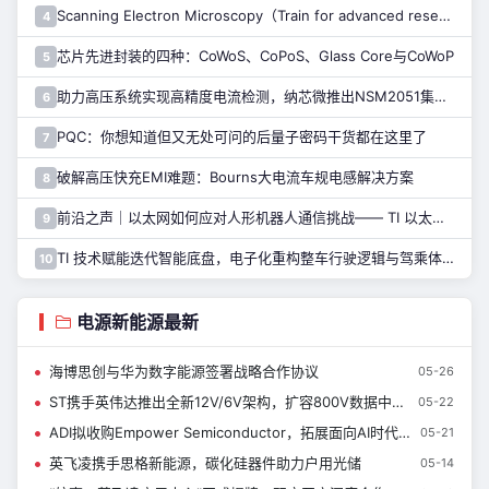
Scanning Electron Microscopy（Train for advanced research）扫描电子显微镜介绍（二）
4
芯片先进封装的四种：CoWoS、CoPoS、Glass Core与CoWoP
5
助力高压系统实现高精度电流检测，纳芯微推出NSM2051集成式霍尔电流传感器
6
PQC：你想知道但又无处可问的后量子密码干货都在这里了
7
破解高压快充EMI难题：Bourns大电流车规电感解决方案
8
前沿之声｜以太网如何应对人形机器人通信挑战—— TI 以太网产品系列助力解决
9
TI 技术赋能迭代智能底盘，电子化重构整车行驶逻辑与驾乘体验
10
电源新能源最新
海博思创与华为数字能源签署战略合作协议
05-26
ST携手英伟达推出全新12V/6V架构，扩容800V数据中心电源产品
05-22
ADI拟收购Empower Semiconductor，拓展面向AI时代的新一代高密度电源产品组合
05-21
英飞凌携手思格新能源，碳化硅器件助力户用光储
05-14