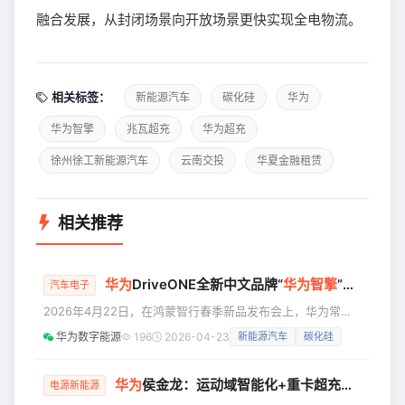
融合发展，从封闭场景向开放场景更快实现全电物流。
相关标签：
新能源汽车
碳化硅
华为
华为智擎
兆瓦超充
华为超充
徐州徐工新能源汽车
云南交投
华夏金融租赁
相关推荐
华为
DriveONE全新中文品牌“
华为
智擎
”正式发布，持续引领
汽车电子
2026年4月22日，在鸿蒙智行春季新品发布会上，华为常务
董事、产品投资评审委员会主任、终端BG董事长余承东对外
华为数字能源
196
2026-04-23
新能源汽车
碳化硅
发布问界M6、全新一代问界M9系列、智界V9、尚界Z7、尚
界Z7T等多款鸿蒙智行力作，并正式推出HUAWEI DriveONE
全新中文品牌“华为智擎”。 继鸿蒙座舱、乾崑智驾之后，华为
华为
侯金龙：运动域智能化+重卡超充化，推动电动汽车产业高质量发展
电源新能源
智擎作为“智能汽车第三大件”，与华为途灵平台、华为巨鲸电