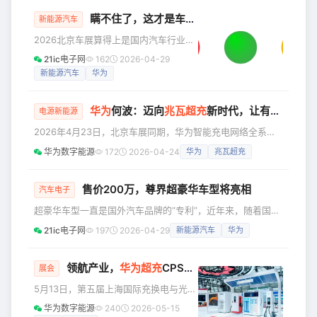
达到了80多场。什么概念？平均每天差不多有3款车要发布。
展”的演讲。 侯金龙表示：“受益于技术
** 这还不是离谱的，最离谱在4月，4月份由于有北京车展，
瞒不住了，这才是车展最炸新车！
新能源汽车
车展期间（4月24日-5月3日）预计将有超过100场新车首发
2026北京车展算得上是国内汽车行业一
活动。4月全月总计预计将有120-130场新车发布发活动
年里最有参考价值的行业盛会，自主品
21ic电子网
162
2026-04-29
牌、造车新势力还有合资品牌，都把全
新能源汽车
华为
新量产车、首发新车集中搬上展台。 电
车通（ID：dianchetong233）整场车展
华为
何波：迈向
兆瓦超充
新时代，让有路的地方就有高质量充电
看下来，国产品牌阵营中呈现出两条明
电源新能源
显的行业趋势： 重磅SUV扎堆，尤其是
2026年4月23日，北京车展同期，华为智能充电网络全系列
大体量SUV，已经成为多家车企的主推
解决方案重磅发布。华为数字能源副总裁何波发表题为“迈向
华为数字能源
172
2026-04-24
华为
兆瓦超充
产品； 各家车企都不想再陷入配置同质
兆瓦超充新时代，让有路的地方就有高质量充电”演讲，以高
化的低价内卷，开始拼命做差异化、走
质量与新技术为坚定基础，让高效率与新方案能迅速呈现，进
个性化路线，抢夺不同圈
一步扩展充电网络应用场景，领航产业迈向兆瓦超充新时代。
售价200万，尊界超豪华车型将亮相
汽车电子
伴随新能源汽车高速发展，充电是能源转型的核心要素，充电
超豪华车型一直是国外汽车品牌的“专利”，近年来，随着国产
网络成为链接“车、桩、网”的能源与信息交互枢纽。而在产业
新能源汽车的强势崛起，国产汽车品牌也出现了一些超豪华车
繁荣发展的背后
21ic电子网
197
2026-04-29
新能源汽车
华为
型，但是，这些车型多是百万级别，现在200万级别的超豪华
车型也要来了！ 在今天的“鸿蒙智行会客厅”直播活动中，华为
常务董事、产品投资评审委员会主任、终端 BG 董事长余承东
领航产业，
华为
超充
CPSE2026获多项荣誉
展会
透露尊界的一款售价200万级的“高定”新车将于6月底/6月下
5月13日，第五届上海国际充换电与光储
旬正式****对****外公布。余承东表示，新车的价格区间
充展览会（CPSE 2026）在上海汽车会
华为数字能源
240
2026-05-15