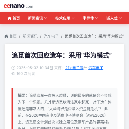
ee
nano
.com
首页
新闻资讯
技术应用
半导体
嵌入式
首页
新闻资讯
汽车电子
追觅首次回应造车：采用“华为模式”
追觅首次回应造车：采用“华为模式”
2026-05-02 10:34
来源：
21ic电子网
汽车电子
160 次阅读
摘要：
追觅造车一直被人质疑，说的最多的就是会不会成
为下一个乐视。尤其是追觅以清洁家电起家，对于造车跨
度还是非常大的，“大举跨界是否陷入资金链危机”？ 此
前，在2026中国家电及消费电子博览会（AWE2026）
上，追觅星空计划首次以独立展位及豪华产品阵容亮相。
近日，追觅在美国硅谷举办 DREAME NEXT 全球发布