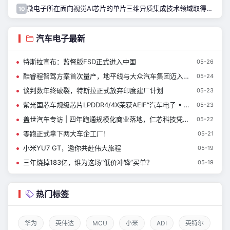
微电子所在面向视觉AI芯片的单片三维异质集成技术领域取得进展
10
汽车电子最新
特斯拉宣布：监督版FSD正式进入中国
05-26
酷睿程智驾方案首次量产，地平线与大众汽车集团迈入成果落地阶段
05-24
谈判数年终破裂，特斯拉正式放弃印度建厂计划
05-23
紫光国芯车规级芯片LPDDR4/4X荣获AEIF“汽车电子 • 2026年度金芯奖”
05-23
盖世汽车专访 | 四年跑通规模化商业落地，仁芯科技凭什么突围？
05-22
零跑正式拿下两大车企工厂！
05-21
小米YU7 GT，邀你共赴伟大旅程
05-19
三年烧掉183亿，谁为这场“低价冲锋”买单？
05-19
热门标签
华为
英伟达
MCU
小米
ADI
英特尔