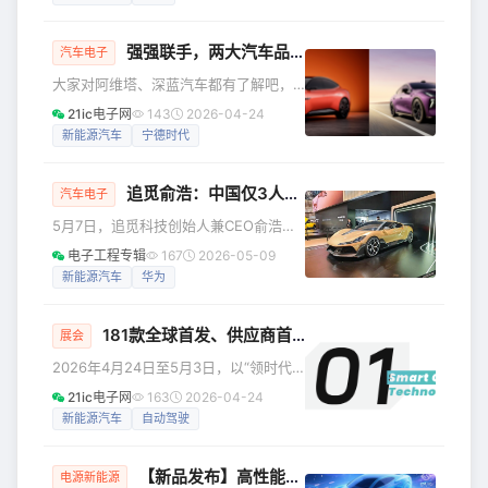
智行春季新品发布会上正式官宣“华为智
擎”之后，4月23日，在2026华为智擎
强强联手，两大汽车品牌战略性整合！
&amp;华为超充战略与新品发布会上，
汽车电子
华为智能电动产品线总裁王超深度分享
大家对阿维塔、深蓝汽车都有了解吧，
了“华为智擎”品牌愿景及在“运动域”领域
这两大汽车品牌将要进行战略性整合
21ic电子网
143
2026-04-24
取得的最新技术成果。 他提出，智舱
了！日前，在长安汽车集团全球战略发
新能源汽车
宁德时代
域、运动域、智驾域将构成新能源汽车
布会后的沟通会上，长安汽车董事长朱
的“新三大件”，成为汽车技术革命
华荣表示，将对阿维塔和深蓝两个品牌
追觅俞浩：中国仅3人懂汽车设计
进行战略性整合，到2030年形成150万
汽车电子
辆级的中高端品牌。其中，阿维塔目标
5月7日，追觅科技创始人兼CEO俞浩在
50万辆，深蓝汽车100万辆。 我们先来
其个人微博发布的一段视频言论，在汽
电子工程专辑
167
2026-05-09
介绍一下这两大汽车品牌：阿维塔科技
车圈和科技圈同时引发轩然大波。他在
新能源汽车
华为
成立于2018年，由长安汽车、华为、宁
视频中表示："中国真正理解汽车设计
德时代三方共同创立的高端智能电动品
的，只有三个人，雷军、余承东和我。"
牌。长安汽车
181款全球首发、供应商首进主馆：今年北京车展释放哪些新信号？
这番言论迅速登上多个平台热搜，评论
展会
区呈现两极分化——有网友质疑其"狂
2026年4月24日至5月3日，以“领时代·
妄"，也有观点认为追觅作为跨界造车者
智未来”为主题的第十九届北京国际汽车
21ic电子网
163
2026-04-24
需要这样的声量。截至发稿，该微博视
展览会将在北京中国国际展览中心（顺
新能源汽车
自动驾驶
频已获得大量转发与评论。 从发动机盖
义馆）与首都国际会展中心举办。本届
到轴距：俞浩的"三人论"设计逻辑 俞浩
车展首次采用“双馆联动”模式，共设17个
并非空口抛
【新品发布】高性能小体积三相SiC功率模块DIP32赋能车载应用新方案!
展馆，总展出面积从2024年的22万平方
电源新能源