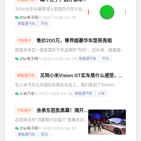
车展期间（4月24日-5月3日）预计将有超过100场新车首发
2026北京车展算得上是国内汽车行业一
活动。4月全月总计预计将有120-130场新车发布发活动
年里最有参考价值的行业盛会，自主品
21ic电子网
163
2026-04-29
牌、造车新势力还有合资品牌，都把全
新能源汽车
华为
新量产车、首发新车集中搬上展台。 电
车通（ID：dianchetong233）整场车展
售价200万，尊界超豪华车型将亮相
看下来，国产品牌阵营中呈现出两条明
汽车电子
显的行业趋势： 重磅SUV扎堆，尤其是
超豪华车型一直是国外汽车品牌的“专利”，近年来，随着国产
大体量SUV，已经成为多家车企的主推
新能源汽车的强势崛起，国产汽车品牌也出现了一些超豪华车
21ic电子网
202
2026-04-29
新能源汽车
华为
产品； 各家车企都不想再陷入配置同质
型，但是，这些车型多是百万级别，现在200万级别的超豪华
化的低价内卷，开始拼命做差异化、走
车型也要来了！ 在今天的“鸿蒙智行会客厅”直播活动中，华为
个性化路线，抢夺不同圈
常务董事、产品投资评审委员会主任、终端 BG 董事长余承东
见到小米Vision GT实车是什么感受，看李田原X山内一典怎么说？
新能源汽车
透露尊界的一款售价200万级的“高定”新车将于6月底/6月下
在小米汽车北京国际车展发布会上，我们看到了Xiaomi
旬正式****对****外公布。余承东表示，新车的价格区间
Vision Gran Turismo的动态亮相，是不是非常帅？ 在4月23
小米汽车
187
2026-04-29
新能源汽车
小米
日上午，我们诚邀GT系列制作人山内一典先生和国内外媒
体，参加Xiaomi Vision Gran Turismo的品鉴会，对于山内一
典先生来说，这也是第一次看到Xiaomi Vision GT的实车，一
余承东怒批黑幕！揭开享界S9麋鹿测试真相
汽车电子
起来听听山内一典先生的感受。 交流文稿也分享给大家。 李
在前两天的“鸿蒙智行会客厅”直播活动
田原：请山
中，华为常务董事、终端BG董事长余承
21ic电子网
109
2026-04-29
东首次公开回应享界S9麋鹿测试争议，
新能源汽车
宝马
直指相关测试存在人为操控“黑幕”。 余