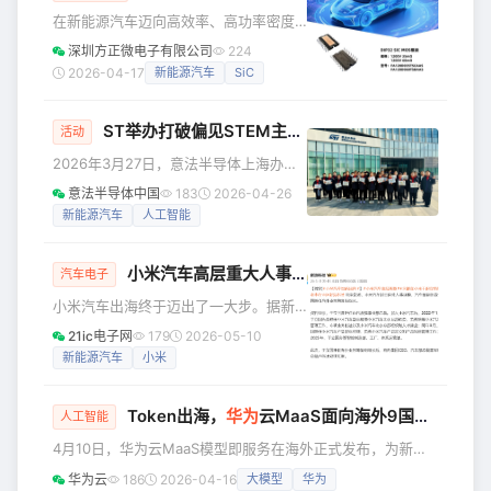
米扩容至38万平方米，规模跃居全球车
在新能源汽车迈向高效率、高功率密度
展首位。本届车展吸引了来自中、美、
与双向能量流动的趋势下，功率器件正
深圳方正微电子有限公司
224
德、俄、法等21个国家和地区的头部供
成为系统性能跃迁的核心引擎。方正微
2026-04-17
新能源汽车
SiC
应链与科技企业参展，集结展车总数
电子正式推出全新一代三相全桥SiC
1451辆，其中全球首发车型从上届
MOS DIP32功率模块
ST举办打破偏见STEM主题活动，促进性别平等并激励未来创新者
FA120D035TSCAAS（1200V35mΩ）
活动
和
2026年3月27日，意法半导体上海办公
FA120D060TSBAAS（1200V60mΩ）
室邀请上海圣华紫竹双语学校六年级的
意法半导体中国
183
2026-04-26
为车载充电、热管理系统和辅驱系统提
学生走进ST上海办公室，参加以“STEM
新能源汽车
人工智能
供更优的功率器件解决方案。 一、产品
Course – Break the Bias”为主题的趣味
亮点 • 全自研国产车规级SiC MOSFET
科创课程与体验活动。在紫竹高新区妇
芯片，实现超
小米汽车高层重大人事调整！
联的积极联动下，53名师生走进ST的实
汽车电子
验室与展厅，亲身体验女工程师们办公
小米汽车出海终于迈出了一大步。据新
与实验的日常。本次活动旨在加深学生
浪科技等多家媒体报道，小米汽车近日
21ic电子网
179
2026-05-10
对STEM领域的理解，鼓励学生打破性别
迎来重大人事调整，小米汽车副总裁、
新能源汽车
小米
偏见，激发他们未来投身科技行业的志
产品部总经理、北京总部政委于立国兼
向。 ST
任海外业务筹备组组长。这也预示着小
Token出海，
华为
云MaaS面向海外9国提供服务
米汽车的全球化布局正式启动。 近两年
人工智能
随着国内新能源汽车产业的成熟以及竞
4月10日，华为云MaaS模型即服务在海外正式发布，为新加
争（内卷）的加剧，越来越多的国产新
坡、泰国、印尼、巴西、墨西哥、沙特、阿联酋、南非、土耳
华为云
186
2026-04-16
大模型
华为
能源汽车企在加速布局海外。对于小米