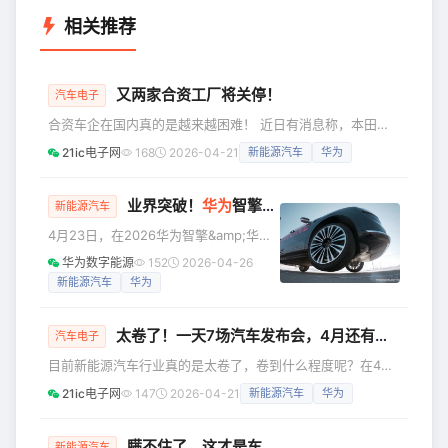
相关推荐
又两家合资工厂将关停！
汽车电子
合资车企在国内真的是越来越困难！ 近日有消息称，本田计
划停产广州、武汉2座燃油车工厂，我们查阅了一下消息来
21ic电子网
168
2026-04-21
新能源汽车
华为
源，最早是在 2026年4月17日 由日媒《东洋经济在线》独家
报道的。随后，国内权威媒体如《中国汽车报》《南方日
报》、第一财经等在当天进行了跟进报道。所以，这个消息是
业界突破！
华为
智擎让3吨电动车完成1.2米立定跳远
新能源汽车
可靠的。 据《东洋经济在线》报道，按计划，广汽本田相关
4月23日，在2026华为智擎&amp;华为
工厂将于2026年6月停产，东风本田相关工厂则于2027年停
超充战略与新品发布会上，华为智擎展
华为数字能源
152
2026-04-26
产。本田在中国
示了一个堪称“反物理”的极限测试：一台
新能源汽车
华为
重达2.65吨的SUV，完成了1.2米的立定
跳远。这不是简单的“弹跳”，而是华为智
太卷了！一天7场汽车发布会，4月还有超100场
擎在驱动、制动、悬架、转向全域融合
汽车电子
控制下，对电车运动能力的重新定义。
目前新能源汽车行业真的是太卷了，卷到什么程度呢？在4月
这一成绩不仅刷新了业界对电动车操控
13日奇瑞风云T9L全球上市发布会上，奇瑞汽车执行副总裁李
21ic电子网
147
2026-04-21
新能源汽车
华为
的认知，更标志着汽车从单纯的交通工
学用提到仅2026年3月份，整个中国汽车行业**的发布会就
具向“具身智能”迈出了关键一步，彻底打
达到了80多场。什么概念？平均每天差不多有3款车要发布。
破了传统汽车的能力边界。 汽
** 这还不是离谱的，最离谱在4月，4月份由于有北京车展，
瞒不住了，这才是车展最炸新车！
新能源汽车