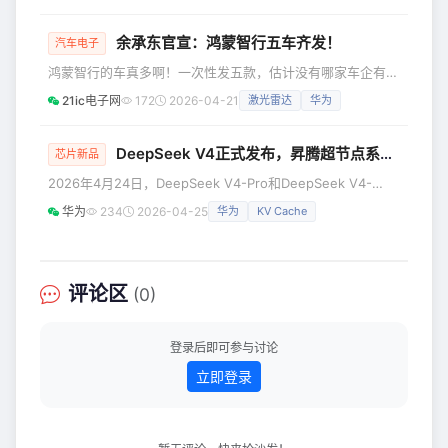
其9国用户提供高可靠、低时延的优质Tokens服务。本次上线
汽车的出海，大家也都非常关注，而小
的模型包含DeepSeek V3.2、Qwen3-32B、智谱GLM-5等
米汽车的海外布局一直比较谨慎，或者
多款主流开源模型。 卓越性能，重塑生产力 开放的模型生态
余承东官宣：鸿蒙智行五车齐发！
汽车电子
说是在稳步推进。 在2
策略：华为云积极引入中国开源SOTA大模型，本次上线的模
鸿蒙智行的车真多啊！一次性发五款，估计没有哪家车企有这
型包含智谱GLM-5/DeepSeek V
个实力！当然，华为鸿蒙智行也不能算是传统意义上的车企。
21ic电子网
172
2026-04-21
激光雷达
华为
据电动知家消息，前天中午，华为常务董事、产品投资评审委
员会主任、终端BG董事长余承东发布消息，在4月22日举行
的鸿蒙智行春季新品发布会上，鸿蒙智行将发布五款新车，尚
DeepSeek V4正式发布，昇腾超节点系列产品全面支持
芯片新品
界Z7、尚界Z7T、问界M6、智界V9以及全新一代问界M9系
2026年4月24日，DeepSeek V4-Pro和DeepSeek V4-
列。其中尚界Z7、尚界Z7T、问界M6是正式发布，智界V9、
Flash正式发布并开源，模型上下文处理长度由原有的128K显
全新一
华为
234
2026-04-25
华为
KV Cache
著扩展至1M，实现近10倍的容量提升，首次增加了KV Cache
滑窗和压缩算法，大幅减少Attention计算和访存开销，并通
过模型架构创新更好地支持了Agent和Coding场景。昇腾一
直同步支持DeepSeek系列模型，本次通过双方芯模技术紧密
评论区
(0)
协同，实现昇
登录后即可参与讨论
立即登录