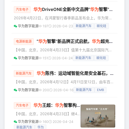
承东表示，享界S9的麋鹿测试成绩非常
华为
DriveONE全新中文品牌“
华为
智擎”正式发布，持续引领
优秀，但部分测试方在测试过程中采取
汽车电子
了恶意操控手段，“把轮胎气放掉、把轮
2026年4月22日，在鸿蒙智行春季新品发布会上，华为常务
胎拧掉/松掉、一开车把轮子开丢掉，并
董事、产品投资评审委员会主任、终端BG董事长余承东对外
华为数字能源
197
2026-04-23
新能源汽车
碳化硅
且还干了各种很多这样的事”。 他披露了
发布问界M6、全新一代问界M9系列、智界V9、尚界Z7、尚
权威机构的实测数据：经中国汽车技术
界Z7T等多款鸿蒙智行力作，并正式推出HUAWEI DriveONE
研究中心（中汽中心）认证，享界S9麋
全新中文品牌“华为智擎”。 继鸿蒙座舱、乾崑智驾之后，华为
“
华为
智擎”新品牌正式启航，
华为
超充战略及系列新品重磅发布
电源新能源
鹿
智擎作为“智能汽车第三大件”，与华为途灵平台、华为巨鲸电
【中国，北京，2026年4月23日】值第十九届北京国际汽车
池等共同筑牢智能汽车的核心技术底座。从技术引领到
展览会开幕前夕，2026华为智擎&amp;华为超充战略与新品
华为数字能源
151
2026-04-24
新能源汽车
碳化硅
发布会于4月23日在京举行，华为宣布HUAWEI DriveONE全
新中文品牌“华为智擎”正式启航，并对其进行了价值解读，同
时重磅发布了华为超充系列产品与解决方案。期间，华为数字
华为
陈伟：运动域智能化是安全基石，
华为
智擎
新能源汽车
能源携手来自车企、充电运营商、物流企业等众多行业代表共
【中国，北京，2026年4月12日】4月11日至12日，由车百会
同为“超充联盟共筑全电物流新动脉”启航仪式揭幕，旨
研究院主办的智能电动汽车发展高层论坛（2026）在北京召
华为数字能源
200
2026-04-16
新能源汽车
EMB
开。在12日上午举行的分论坛“新能源汽车智能动力系统创新
论坛”上，华为数字能源智能电动产品线副总裁陈伟发表了题
为“华为智擎 精准守护 安全出行”的演讲。他指出，智能汽车
华为
王超：
华为
智擎构筑
新能源汽车
“用能之核心
汽车电子
核心三大件已演进为智能座舱、智能辅助驾驶与智能运动域，
【中国，北京，2026年4月23日】继4
其中运动域是整车安全的基石。 陈伟表示：“华为智擎定位为
月22日华为常务董事、产品投资评审委
华为数字能源
160
2026-04-24
运
员会主任、终端BG董事长余承东在鸿蒙
新能源汽车
华为