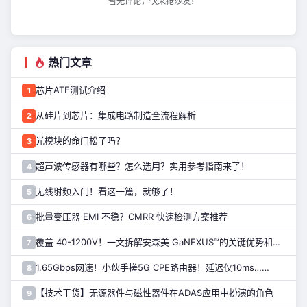
暂无评论，快来抢沙发！
热门文章
芯片ATE测试介绍
1
从硅片到芯片：集成电路制造全流程解析
2
光模块的命门松了吗？
3
超声波传感器有哪些？怎么选用？实用参考指南来了！
4
无线射频入门！看这一篇，就够了！
5
批量变压器 EMI 不稳？CMRR 快速检测方案推荐
6
覆盖 40-1200V！一文拆解安森美 GaNEXUS™的关键优势和应用
7
1.65Gbps网速！小伙手搓5G CPE路由器！延迟仅10ms……
8
【技术干货】无源器件与磁性器件在ADAS应用中扮演的角色
9