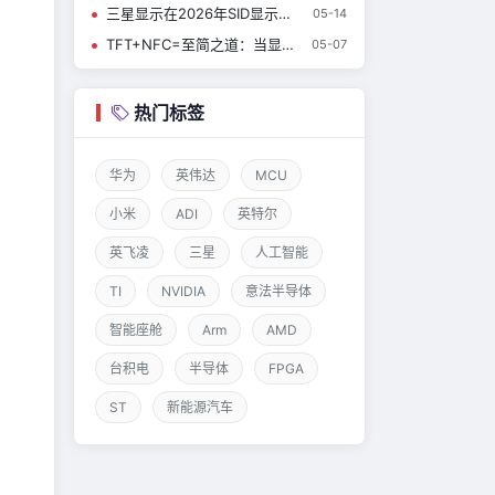
三星显示在2026年SID显示周上展示新一代创新技术
05-14
TFT+NFC=至简之道：当显示屏学会“隔空对话”
05-07
热门标签
华为
英伟达
MCU
小米
ADI
英特尔
英飞凌
三星
人工智能
TI
NVIDIA
意法半导体
智能座舱
Arm
AMD
台积电
半导体
FPGA
ST
新能源汽车