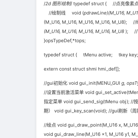
/
2d 图形绘制
/ typedef struct { //点亮像素
//绘制线 void (
pdrawLine)(M_U16, M_U
(M_U16, M_U16, M_U16, M_U16, M_U8);
(M_U16, M_U16, M_U16, M_U16, M_U8
); /
}opsTypeDef,*tops;
typedef struct { tMenu active; tkey ke
extern const struct shmi hmi_def[];
//gui初始化 void gui_init(MENU_GUI
g, ops
//设置当前激活菜单 void gui_set_active(tMe
指定菜单 void gui_send_sig(tMen
期） void gui_key_scan(void); //gui刷
//绘点 void gui_draw_point(M_U16 x, M_U16 
void gui_draw_line(M_U16 x1, M_U16 y1, M