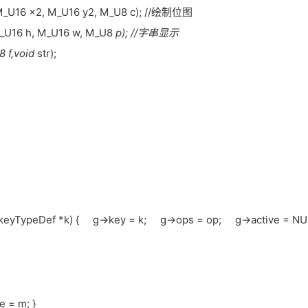
 M_U16 x2, M_U16 y2, M_U8 c); //绘制位图
M_U16 h, M_U16 w, M_U8
p); //字串显示
8 f,void
str);
 keyTypeDef *k) { g->key = k; g->ops = op; g->active = NU
e = m; }