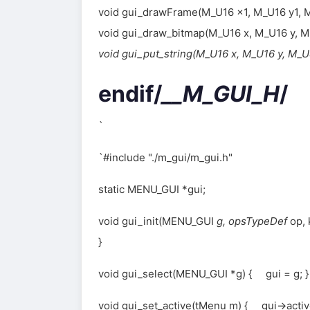
void gui_drawFrame(M_U16 x1, M_U16 y1,
void gui_draw_bitmap(M_U16 x, M_U16 y, 
void gui_put_string(M_U16 x, M_U16 y, M_U
endif/
__M_GUI_H
/
`
`#include "./m_gui/m_gui.h"
static MENU_GUI *gui;
void gui_init(MENU_GUI
g, opsTypeDef
op,
}
void gui_select(MENU_GUI *g) { gui = g; }
void gui_set_active(tMenu m) { gui->activ