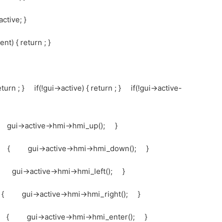
ctive; }
t) { return ; }
urn ; } if(!gui->active) { return ; } if(!gui->active-
gui->active->hmi->hmi_up(); }
)) { gui->active->hmi->hmi_down(); }
{ gui->active->hmi->hmi_left(); }
)) { gui->active->hmi->hmi_right(); }
)) { gui->active->hmi->hmi_enter(); }