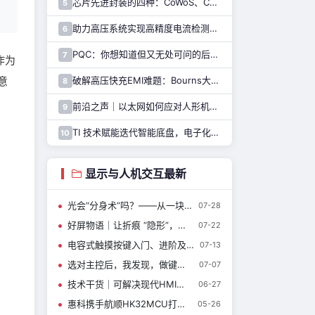
芯片先进封装的四种：CoWoS、CoPoS、Glass Core与CoWoP
5
助力高压系统实现高精度电流检测，纳芯微推出NSM2051集成式霍尔电流传感器
6
PQC：你想知道但又无处可问的后量子密码干货都在这里了
7
作为
意
破解高压快充EMI难题：Bourns大电流车规电感解决方案
8
前沿之声｜以太网如何应对人形机器人通信挑战—— TI 以太网产品系列助力解决
9
TI 技术赋能迭代智能底盘，电子化重构整车行驶逻辑与驾乘体验
10
显示与人机交互最新
光会“分身术”吗？——从一块方解石到光子芯片的双折射之旅
07-28
好屏物语｜让折痕 “隐形”，以全链路创新开启折叠屏 “极致好用”体验
07-22
电容式触摸按键入门、进阶及图形化开发
07-13
选对主控后，我发现，做键盘原来如此简单……
07-07
技术干货｜可解决现代HMI设计挑战的创新MCU解决方案
06-27
惠科携手航顺HK32MCU打造区域调光方案
05-26