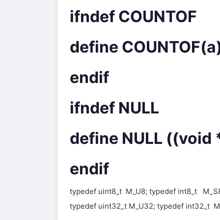
ifndef COUNTOF
define COUNTOF(a) (
endif
ifndef NULL
define NULL ((void 
endif
typedef uint8_t M_U8; typedef int8_t M_S8
typedef uint32_t M_U32; typedef int32_t 