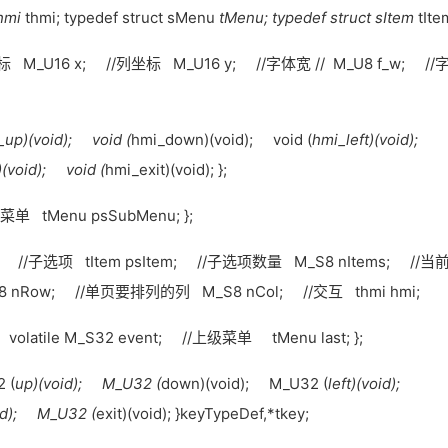
shmi
thmi; typedef struct sMenu
tMenu; typedef struct sItem
tIte
/行坐标 M_U16 x; //列坐标 M_U16 y; //字体宽 // M_U8 f_w; //
_up)(void); void (
hmi_down)(void); void (
hmi_left)(void);
(void); void (
hmi_exit)(void); };
/子菜单 tMenu psSubMenu; };
itle; //子选项 tItem psItem; //子选项数量 M_S8 nItems; //当
nRow; //单页要排列的列 M_S8 nCol; //交互 thmi hmi;
volatile M_S32 event; //上级菜单 tMenu last; };
 (
up)(void); M_U32 (
down)(void); M_U32 (
left)(void);
oid); M_U32 (
exit)(void); }keyTypeDef,*tkey;