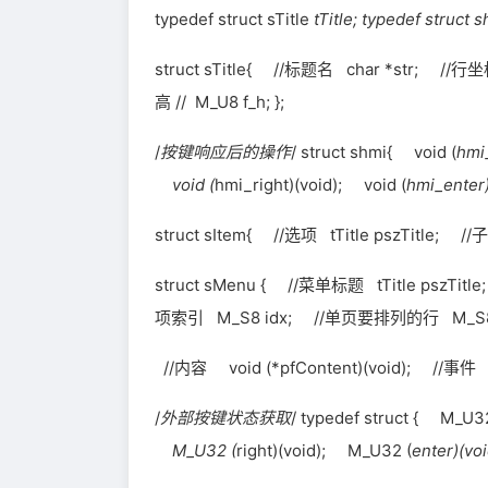
typedef struct sTitle
tTitle; typedef struct 
struct sTitle{ //标题名 char *str; /
高 // M_U8 f_h; };
/
按键响应后的操作
/ struct shmi{ void (
hmi
void (
hmi_right)(void); void (
hmi_enter)
struct sItem{ //选项 tTitle pszTitle; /
struct sMenu { //菜单标题 tTitle pszT
项索引 M_S8 idx; //单页要排列的行 M_S8 
//内容 void (*pfContent)(void); //事件 
/
外部按键状态获取
/ typedef struct { M_U32
M_U32 (
right)(void); M_U32 (
enter)(v