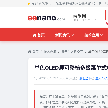
电子行业综合门户
|
专题
资料库
论坛
问答
视频
企业号
专栏
工具
ee
nano
纳米网
.com
电子行业综合门户
首页
新闻资讯
技术应用
首页
技术应用
显示与人机交互
单色OLED屏可
单色OLED屏可移植多级菜单式GU
2026-04-19 10:00
来源：
漫长当下
显示与人
摘要：
在上篇文章中对多级菜单式GUI进行了简
项，但不管是文字选项还是图标选项都是一样的
讲源码实现相关的内容吧。 先贴上源码：（注意