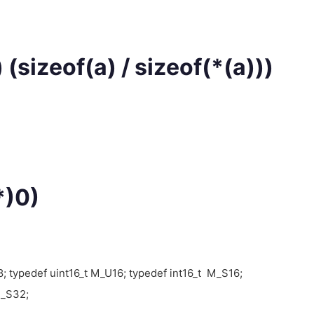
sizeof(a) / sizeof(*(a)))
*)0)
; typedef uint16_t M_U16; typedef int16_t M_S16;
M_S32;