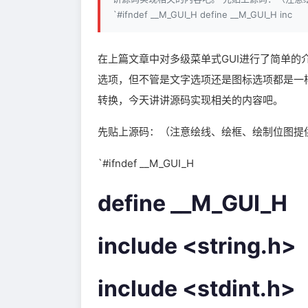
`#ifndef __M_GUI_H define __M_GUI_H inc
在上篇文章中对多级菜单式GUI进行了简单
选项，但不管是文字选项还是图标选项都是一
转换，今天讲讲源码实现相关的内容吧。
先贴上源码：（注意绘线、绘框、绘制位图提
`#ifndef __M_GUI_H
define __M_GUI_H
include <string.h>
include <stdint.h>