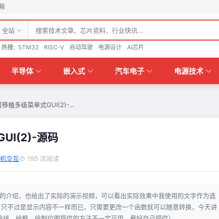
箱
全站
热搜:
STM32
RISC-V
自动驾驶
电源设计
AI芯片
半导体
嵌入式
汽车电子
电源技术
移植多级菜单式GUI(2)-…
I(2)-源码
机交互
195 次阅读
单的介绍，也给出了实际的演示视频，可以看出实际效果中我使用的文字作为选
，只不过是显示内容不一样而已，只需要更改一个函数就可以随意转换，今天讲
绘线、绘框、绘制位图提供的方法不一定可用，最好自己提供）