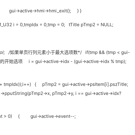
{ gui->active->hmi->hmi_exit(); } }
M_U32 i = 0,tmpIdx = 0,tmp = 0; tTitle pTmp2 = NULL;
ol; /
如果单页行列元素小于最大选项数*/ if(tmp && (tmp < gui-
项 i = gui->active->idx - (gui->active->idx % tmp);
p + tmpIdx));i++) { pTmp2 = gui->active->psItem[i].pszTitle;
utString(pTmp2->x, pTmp2->y, i == gui->active->idx?
vent > 0) { gui->active->event--;