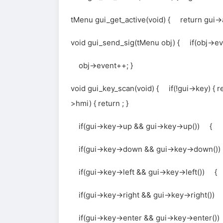
tMenu gui_get_active(void) { return gui->a
void gui_send_sig(tMenu obj) { if(obj->even
obj->event++; }
void gui_key_scan(void) { if(!gui->key) { ret
>hmi) { return ; }
if(gui->key->up && gui->key->up()) { 
if(gui->key->down && gui->key->down(
if(gui->key->left && gui->key->left()) 
if(gui->key->right && gui->key->right(
if(gui->key->enter && gui->key->enter(