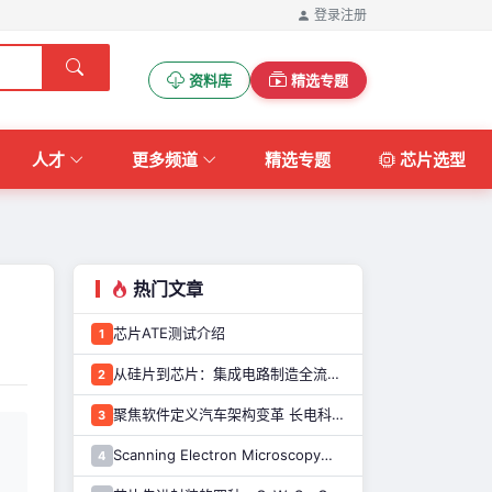
登录
注册
资料库
精选专题
人才
更多频道
精选专题
芯片选型
热门文章
芯片ATE测试介绍
1
从硅片到芯片：集成电路制造全流程解析
2
聚焦软件定义汽车架构变革 长电科技打造系统化车规级半导体封测能力
3
Scanning Electron Microscopy（Train for advanced research）扫描电子显微镜介绍（二）
4