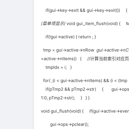
if(gui->key->exit && gui->key->exit()) 
/
菜单项显示
/ void gui_item_flush(void) { 
if(!gui->active) { return ; }
tmp = gui->active->nRow
gui->active->nC
>active->nItems)) { //计算当前索引对应页的开始选
tmpIdx = i; }
for( ;(i < gui->active->nItems) && (i < (tm
if(pTmp2 && pTmp2->str) { gui->ops->pp
1:0, pTmp2->str); } } }
void gui_flush(void) { if(gui->active->e
gui->ops->pclear();