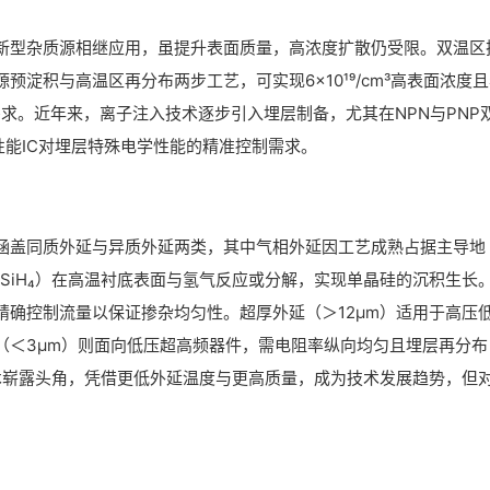
乳胶源等新型杂质源相继应用，虽提升表面质量，高浓度扩散仍受限。双温区
淀积与高温区再分布两步工艺，可实现6×10¹⁹/cm³高表面浓度
需求。近年来，离子注入技术逐步引入埋层制备，尤其在NPN与PNP
性能IC对埋层特殊电学性能的精准控制需求。
涵盖同质外延与异质外延两类，其中气相外延因工艺成熟占据主导地
、SiH₄）在高温衬底表面与氢气反应或分解，实现单晶硅的沉积生长
精确控制流量以保证掺杂均匀性。超厚外延（＞12μm）适用于高压
（＜3μm）则面向低压超高频器件，需电阻率纵向均匀且埋层再分布
的外延技术崭露头角，凭借更低外延温度与更高质量，成为技术发展趋势，但