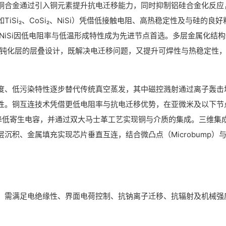
铜合金通过引入铜元素提升抗电迁移能力，同时抑制铝硅合金化反应
Si₂、CoSi₂、NiSi）凭借低接触电阻、高热稳定性及与硅的良好
NiSi因低电阻率与低温形成特性成为先进节点首选。多层金属化结构
硅钝化层的层叠设计，既解决电迁移问题，又提升可焊性与热稳定性
度、低污染特性逐步替代传统真空蒸发，其中磁控溅射通过离子轰击
性。铜互连技术凭借更低电阻率与抗电迁移优势，在亚微米及以下节
）降低寄生电容，并通过双大马士革工艺实现铜与介质的集成。三维集
沉积、金属填充实现芯片垂直互连，结合微凸点（Microbump）
，需满足电绝缘性、界面电荷控制、抗钠离子迁移、抗辐射及机械强