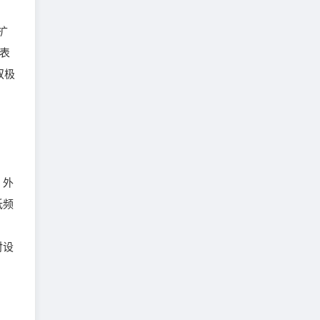
扩
且表
双极
。外
低频
对设