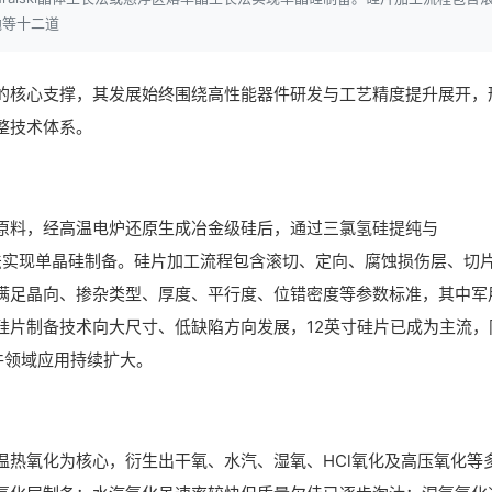
抛等十二道
业的核心支撑，其发展始终围绕高性能器件研发与工艺精度提升展开，
整技术体系。
原料，经高温电炉还原生成冶金级硅后，通过三氯氢硅提纯与
晶生长法实现单晶硅制备。硅片加工流程包含滚切、定向、腐蚀损伤层、切
满足晶向、掺杂类型、厚度、平行度、位错密度等参数标准，其中军
硅片制备技术向大尺寸、低缺陷方向发展，12英寸硅片已成为主流，
件领域应用持续扩大。
温热氧化为核心，衍生出干氧、水汽、湿氧、HCl氧化及高压氧化等