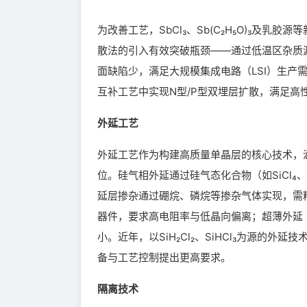
为改善工艺，SbCl₃、Sb(C₂H₅O)₃及
散法的引入有效突破瓶颈——通过低温区杂质源预
面缺陷少，满足大规模集成电路（LSI）生产
互补工艺中实现N型/P型双埋层扩散，满足高
外延工艺
外延工艺作为构建高质量单晶层的核心技术，
位。硅气相外延通过硅气态化合物（如SiCl₄
延层掺杂通过硼烷、磷烷等掺杂气体实现，需
器件，要求高电阻率与低晶向偏离；超薄外延
小。近年，以SiH₂Cl₂、SiHCl₃为源
备与工艺控制提出更高要求。
隔离技术