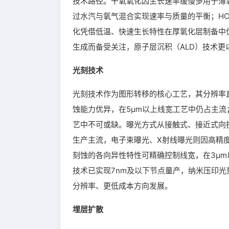
技术路径。干氧氧化因生长速率缓慢多用于薄
过水汽与氧气混合实现速率与质量的平衡；HC
化凭借低温、快速生长特性在厚氧化层制备中
生成而备受关注，原子层沉积（ALD）技术
光刻技术
光刻技术作为图形转移的核心工艺，其分辨率
蚀能力优异，在5μm以上线宽工艺中仍占主
艺中不可或缺。曝光方式从接触式、接近式向投
生产主流，电子束曝光、X射线曝光则因高精
刻蚀的各向异性特性可精确控制线宽，在3μm
技术已实现7nm及以下节点量产，纳米压印
分辨率、更低成本方向发展。
埋层扩散