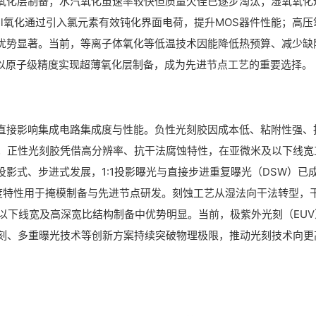
氧化层制备；水汽氧化虽速率较快但质量欠佳已逐步淘汰；湿氧氧化
l氧化通过引入氯元素有效钝化界面电荷，提升MOS器件性能；高压
优势显著。当前，等离子体氧化等低温技术因能降低热预算、减少缺
更以原子级精度实现超薄氧化层制备，成为先进节点工艺的重要选择。
直接影响集成电路集成度与性能。负性光刻胶因成本低、粘附性强、
流；正性光刻胶凭借高分辨率、抗干法腐蚀特性，在亚微米及以下线宽
影式、步进式发展，1:1投影曝光与直接步进重复曝光（DSW）已
度特性用于掩模制备与先进节点研发。刻蚀工艺从湿法向干法转型，
以下线宽及高深宽比结构制备中优势明显。当前，极紫外光刻（EUV
光刻、多重曝光技术等创新方案持续突破物理极限，推动光刻技术向更