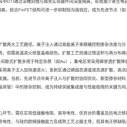
，其中DTI通过深槽刻蚀与填充实现器件间深度隔离，有效减少寄生电
离，结合FinFET结构可进一步抑制短沟道效应，成为先进节点（如
扩散两大工艺路径。离子注入通过高能离子束精确控制掺杂浓度与分
势，但需高温退火修复晶格损伤。扩散工艺则通过预淀积与再分布两
，间歇式扩散多用于特定杂质（如Au）。集电区常采用磷穿透扩散降
采用离子注入加快速退火；发射区通过磷固态源或液态源扩散，高浓
发展。当前，先进节点中离子注入与扩散的协同优化、新型掺杂材料
晶体管）中的掺杂控制，成为持续突破集成度与性能极限的关键方向
心环节，需在实现低接触电阻、高导电性、优异台阶覆盖及抗电迁移
导电性、与硅的欧姆接触能力及成熟工艺占据主导，但其电迁移缺陷