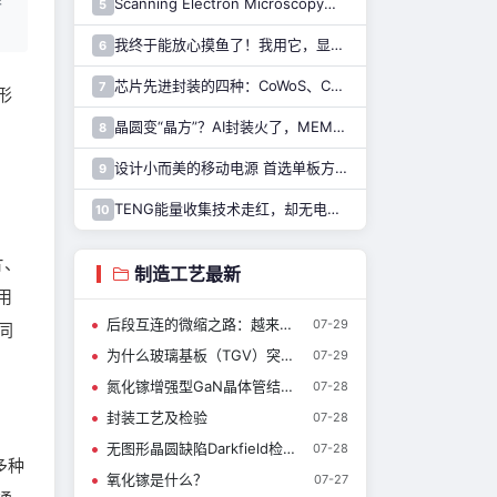
Scanning Electron Microscopy（Train for advanced research）扫描电子显微镜介绍（二）
5
我终于能放心摸鱼了！我用它，显示 Claude Code 执行状态……
6
芯片先进封装的四种：CoWoS、CoPoS、Glass Core与CoWoP
7
形
晶圆变“晶方”？AI封装火了，MEMS也能用吗？
8
设计小而美的移动电源 首选单板方案！
9
TENG能量收集技术走红，却无电源芯片可用……解决难题，只需一招！
10
片、
制造工艺最新
用
后段互连的微缩之路：越来越细的铜线与越来越低的电容
07-29
同
为什么玻璃基板（TGV）突然被重视？
07-29
氮化镓增强型GaN晶体管结构简介
07-28
封装工艺及检验
07-28
无图形晶圆缺陷Darkfield检测技术介绍
07-28
多种
氧化镓是什么？
07-27