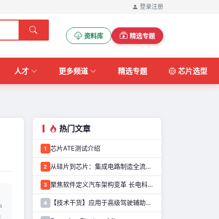
登录
注册
资料库
精选专题
人才
更多频道
精选专题
芯片选型
热门文章
芯片ATE测试介绍
1
从硅片到芯片：集成电路制造全流程解析
2
聚焦软件定义汽车架构变革 长电科技打造系统化车规级半导体封测能力
3
【技术干货】应用于高级驾驶辅助系统的图像传感器解决方案
4
炉
滚