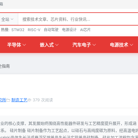
箱
全站
热搜:
STM32
RISC-V
自动驾驶
电源设计
AI芯片
半导体
嵌入式
汽车电子
电源技术
全指南
究所
制造工艺
379 次阅读
产业的核心支撑，其发展始终围绕高性能器件研发与工艺精度提升展开，形成涵
系。 硅片制备 硅片制备作为工艺起点，以硅石与高纯度碳为原料，经高温电
hralski晶体生长法或悬浮区熔单晶生长法实现单晶硅制备。硅片加工流程包含