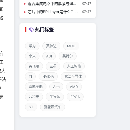
通
混合集成电路中的厚膜与薄膜工艺
07-27
氧
芯片中的EPI Layer是什么？有什么作用？
07-27
陷
热门标签
华为
英伟达
MCU
抗
小米
ADI
英特尔
工
英飞凌
三星
人工智能
成大
TI
NVIDIA
意法半导体
干法
智能座舱
Arm
AMD
）
高
台积电
半导体
FPGA
ST
新能源汽车