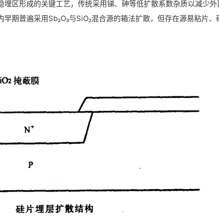
路隐埋区形成的关键工艺，传统采用锑、砷等低扩散系数杂质以减少外
期普遍采用Sb₂O₃与SiO₂混合源的箱法扩散，但存在源易粘片、