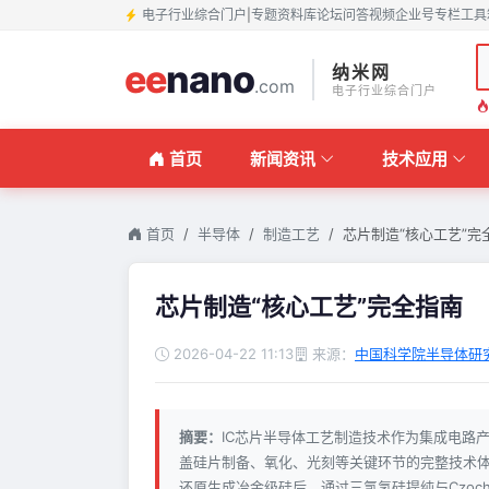
电子行业综合门户
|
专题
资料库
论坛
问答
视频
企业号
专栏
工具
ee
nano
纳米网
.com
电子行业综合门户
首页
新闻资讯
技术应用
首页
半导体
制造工艺
芯片制造“核心工艺”完
芯片制造“核心工艺”完全指南
2026-04-22 11:13
来源：
中国科学院半导体研
摘要：
IC芯片半导体工艺制造技术作为集成电路
盖硅片制备、氧化、光刻等关键环节的完整技术体
还原生成冶金级硅后，通过三氯氢硅提纯与Czoc