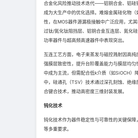
合金化风险推动技术迭代——铝铜合金、铝硅
成为大生产中的优化选择。难熔金属硅化物（如Ti
性，在MOS器件源漏极接触中广泛应用，尤其
过钛/氮化钛阻挡层、铝铜合金互连层、氮化
功率器件与超高频高速器件中表现突出。
互连工艺方面，电子束蒸发与磁控溅射因高纯
强膜层致密性，提升台阶覆盖能力与膜层均匀
中成为主流，但需配合低k介质（如SiOCH
中，硅通孔（TSV）技术通过深孔刻蚀、绝缘层
合键合技术，推动高密度三维封装发展。
钝化技术
钝化技术作为器件稳定性与可靠性的关键保障
等多重要求。