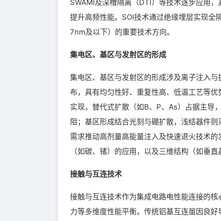
SWAMI及深槽隔离（DTI）等技术逐步应用
提升高频性能。SOI技术通过绝缘埋层实现全隔
7nm及以下）的重要技术方向。
集电区、基区与发射区的形成
集电区、基区与发射区的形成涉及离子注入与
布，具有均匀性好、重复性高、低温工艺等优
实现，替代式扩散（如B、P、As）占据主导
阻；基区形成结合光刻与硼扩散，浅结器件则
需求推动高剂量高能量注入及快速退火技术的
（如碳、锗）的应用，以及三维结构（如垂直
接触与互连技术
接触与互连技术作为集成电路电性能连接的核
力等多维度性能平衡。传统铝基互连虽因良好