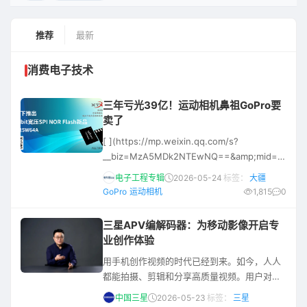
推荐
最新
消费电子技术
三年亏光39亿！运动相机鼻祖GoPro要
卖了
[ ](https://mp.weixin.qq.com/s?
__biz=MzA5MDk2NTEwNQ==&amp;mid=26565102
5月12日，据路透社报道，运动相机制造商
电子工程专辑
2026-05-24
标签：
大疆
GoPro宣布启动战略评估，正在评估包括出售
GoPro
运动相机
1,815
0
公司或合
三星APV编解码器：为移动影像开启专
业创作体验
用手机创作视频的时代已经到来。如今，人人
都能拍摄、剪辑和分享高质量视频。用户对色
彩准确性、画面细节以及后期灵活度也都有了
中国三星
2026-05-23
标签：
三星
更高的期待。为此，三星开发了