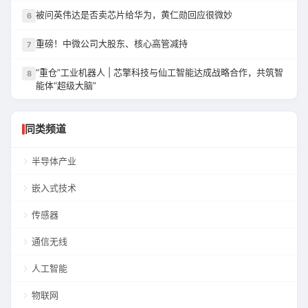
被问英伟达是否卖芯片给华为，黄仁勋回应很微妙
6
重磅！中微公司大股东、核心高管减持
7
“重仓”工业机器人 | 芯擎科技与仙工智能达成战略合作，共筑智
8
能体“超级大脑”
同类频道
半导体产业
嵌入式技术
传感器
通信无线
人工智能
物联网