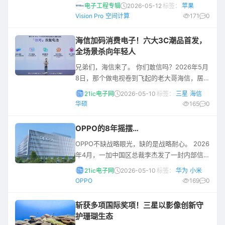
11日消息，MacRumors和彭博社知名记者马克
电子工程专辑
2026-05-12
标签：
苹果
·古尔曼（Mark Gurman）最新披露，苹果公
Vision Pro
空间计算
171
0
司已实质性搁置了Vision Pro头显的后续研
发，并将原Vision Products Group（VPG）
海信加码消费电子！六大3C潮品首发，
事业群进行拆分重组，研发重心全面转向AI智
全场景杀向年轻人
能眼镜项目。 此消息发布后，引发了社区的部
兄弟们，海信来了。 你们敢信吗？2026年5月
分质疑
8日，那个做电视卷到飞起的老大哥海信，居然
开了一场几乎没怎么提电视的全场景发布会。
21ic电子网
2026-05-10
标签：
三星
海信
海信这次拉着自家主打年轻人的潮牌Vidda，
华硕
165
0
直接整了一出全场景潮玩大秀。这波操作属实
是把压箱底的电视技术全拆了，融入到咱们打
OPPO的8年摇摆…
工人的吃喝拉撒里。 小编参加了此次发布会，
OPPO不缺战略眼光，缺的是战略耐心。 2026
是时候带大伙客观盘一盘了！ 先看第一个大玩
年4月，一加中国区总裁李杰发了一封内部信，
具：海信大白闺蜜机**X8 Ultra**。 这闺蜜机
宣布一加与realme正式合并。 两个曾经承载着
说白了，
21ic电子网
2026-05-10
标签：
华为
小米
OPPO不同野心的子品牌，如今共享同一套汇
OPPO
169
0
报线和资源池。 这不是扩张，是收拢。 如果你
去看OPPO过去几年的成绩单，就会明白这种
斩获多项国际奖项！三星以影像创新守
收拢不是战略主动，而是销量倒逼的自救。
护珊瑚生态
2023年第一季度，OPPO还以19.6%的份额坐