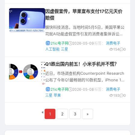
里，iPhone 17 系列直接包揽前三，标准版
iPhone 17 以 6% 的全球份额拿下销冠，Pro
因虚假宣传，苹果宣布支付17亿元天价
Max 和 Pro 紧随其后。算上排名第六的
赔偿
iPhone 16，苹果一家就占了四席，这统治力
据快科技消息，当地时间5月5日，美国苹果公
真没
司就AI功能虚假宣传引发的消费者集体诉讼正
式达成和解，同意支付2.5亿美元赔偿款（约合
21ic电子网
2026-05-09
标签：
消费电子
人民币17亿元）。 该和解协议目前仍需法院最
人工智能
三星
154
0
终批准方可生效，符合条件的iPhone美国用
户，单台设备最高可获赔95美元（约合人民币
Q1跌出国内前五！小米手机并不慌？
646元）。 该方案若获法院最终批准，将成为
近日，市场调查机构Counterpoint Research
苹果史上规模最大的消费类诉讼和解之一。 这
公布了今年Q1最畅销的10款机型，iPhone 17
宗集体诉讼发生于2025年，诉讼的核心争议，
系列包揽榜单前三，算上iPhone 16有四款机
源于苹果对
21ic电子网
2026-05-08
标签：
消费电子
型上榜。与之形成鲜明对比的是，剩下6款安卓
三星
苹果
193
0
机型无一是高端产品。小米是唯一出现在榜单
上的国产品牌，Redmi A5拿到了销量TOP10的
«
最后一位。 但如果回顾Q1整个手机市场的销量
1
2
3
»
数据，则能发现，小米遭遇了相当大的挫折。
Counterpoin