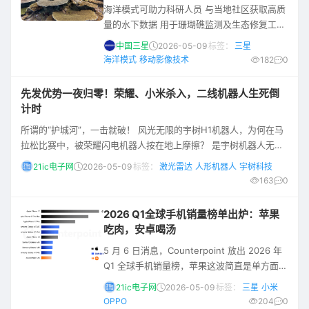
海洋模式可助力科研人员 与当地社区获取高质
在中国手机市场头把交椅上。但到了2025年
量的水下数据 用于珊瑚礁监测及生态修复工作
三星依托新款 Galaxy 手机高阶影像功能——
中国三星
2026-05-09
标签：
三星
海洋模式¹，打造了“聚焦珊瑚（Coralin
海洋模式
移动影像技术
182
0
Focus）”计划。该计划凭借在珊瑚礁保护方面
的贡献斩获多项大奖，其中包括 2026 年“光环
先发优势一夜归零！荣耀、小米杀入，二线机器人生死倒
奖”（Engage for Good 2026 Halo
计时
Awards）最佳可持续发展与生态保护项目
所谓的“护城河”，一击就破！ 风光无限的宇树H1机器人，为何在马
（Best Sustain
拉松比赛中，被荣耀闪电机器人按在地上摩擦？ 是宇树机器人无法
真正实战，还是人形机器人门槛太低，手机大厂都能轻松手搓？ 前
21ic电子网
2026-05-09
标签：
激光雷达
人形机器人
宇树科技
不久刚刚结束的北京亦庄人形机器人半程马拉松赛事中，荣耀闪电
163
0
包揽冠、亚、季前三名。 而被寄予厚望的宇树科技等头部企业，以
及上一届赛事前两甲天工和松延动力，今年表现并不完美，被“新人”
2026 Q1全球手机销量榜单出炉：苹果
荣耀强拉下马。 更讽刺的是，荣耀机器
吃肉，安卓喝汤
5 月 6 日消息，Counterpoint 放出 2026 年
Q1 全球手机销量榜，苹果这波简直是单方面屠
杀，安卓阵营被打得毫无还手之力，尤其是高
21ic电子网
2026-05-09
标签：
三星
小米
端市场，连个能打的都没有。 TOP10 榜单
OPPO
204
0