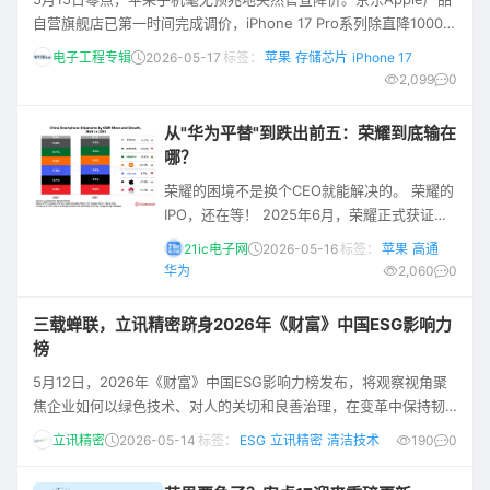
竞争力、价格力如何，都会在这场大促中显露
自营旗舰店已第一时间完成调价，iPhone 17 Pro系列除直降1000元
无疑。透过今年618，我们也能一窥2026手机
外，还可叠加以旧换新补贴，双重优惠合计最高减2000元，入门版
产
电子工程专辑
2026-05-17
标签：
苹果
存储芯片
iPhone 17
本到手价仅6999元。这也是iPhone 17 Pro系列首次探入6000元价
2,099
0
格段，创下该机型发布后的历史最低价。 与此同时，标准版iPhone
17也迎来上市后的首次官方降价。据报道，多重补贴叠
从"华为平替"到跌出前五：荣耀到底输在
哪？
荣耀的困境不是换个CEO就能解决的。 荣耀的
IPO，还在等！ 2025年6月，荣耀正式获证监
会上市辅导备案，原定今年3月提交申报材料。
21ic电子网
2026-05-16
标签：
苹果
高通
现在5月过半，那份文件始终没有出现。 这个
华为
2,060
0
时间差，和一份市场数据的发布时间，恰好重
叠。 IDC数据显示，2025年全年，荣耀国内市
三载蝉联，立讯精密跻身2026年《财富》中国ESG影响力
场份额跌至13.4%，排名第六，直接跌出前
榜
五，成为主流厂商中唯一两位数下滑的品牌。
5月12日，2026年《财富》中国ESG影响力榜发布，将观察视角聚
一边是上市进程的时间表，一边是手机销量的
焦企业如何以绿色技术、对人的关切和良善治理，在变革中保持韧
天梯榜。两张
性。立讯精密以稳健的ESG实践展现出卓越韧性，连续第三年跻身
立讯精密
2026-05-14
标签：
ESG
立讯精密
清洁技术
190
0
榜单，展现了在可持续发展领域的标杆水平。 “2025年，立讯精密
在清洁技术领域研发投入超过5亿元，聚焦于电动汽车动力总成、高