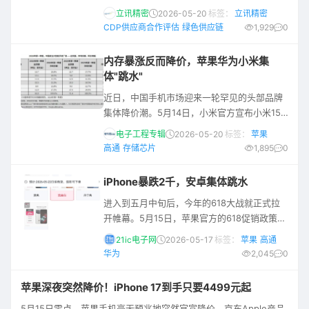
供应商合作评估最高A级评分。继获得CDP气
立讯精密
2026-05-20
标签：
立讯精密
候变化与水安全领域“双A”认可后，公司的此次
CDP供应商合作评估
绿色供应链
1,929
0
入选，更彰显了我们携手价值链伙伴、共促绿
色转型的持续行动力与责任担当。 CDP供应商
内存暴涨反而降价，苹果华为小米集
合作评估聚焦于企业的供应链气候管理表现，
体"跳水"
重点关注供应链气候协同、范围3排放管理以及
近日，中国手机市场迎来一轮罕见的头部品牌
减排目标落地等核心维度。获得最高级别荣
集体降价潮。5月14日，小米官方宣布小米15
誉，标志着企业已通过有效
Ultra直降1500元；5月15日零点，苹果iPhone
电子工程专辑
2026-05-20
标签：
苹果
17 Pro系列全线下调1000元；同日10时，华为
高通
存储芯片
1,895
0
宣布Mate X6直降3000元、Mate X7直降
1000元。三大品牌高端旗舰几乎同步大幅降
iPhone暴跌2千，安卓集体跳水
价，在近年来尚属首次，#苹果华为小米集体降
进入到五月中旬后，今年的618大战就正式拉
价#话题一度冲上微博热搜第一。 高端旗舰集
开帷幕。5月15日，苹果官方的618促销政策正
体"跳水" 据各品牌官方
式公布，微博上立马出现了#iPhone 17 Pro降
21ic电子网
2026-05-17
标签：
苹果
高通
价2000元#的热搜词条。 除了苹果，安卓阵营
华为
2,045
0
在618也有动作，除了常规的打折促销外，部
分品牌还在发新品。618可以看作是一次对手
苹果深夜突然降价！iPhone 17到手只要4499元起
机行业一季度乃至整个上半年的考试，新品的
5月15日零点，苹果手机毫无预兆地突然官宣降价。京东Apple产品