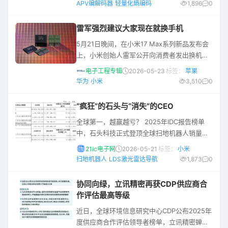
APV编解码器
轻量化熵编码
1,896
0
APV（Advanced Professional Video）编解
码器，并致力于将其打造为全球开放标准。 为
雷军强烈建议大家现在就换手机
什么推出 APV 编解码器？ 对许多用户而言，
5月21日晚间，在小米17 Max系列新品发布会
编解码器可能有些陌生，但它就像一台驱动用
上，小米创始人雷军公开向消费者发出换机建
户体验的隐形引擎。它的工作方式可以想象成
议："未来两年，据我们的预测，内存还会持续
整理行李箱——
电子工程专辑
2026-05-23
标签：
苹果
上涨，手机的售价不得不跟着上涨，手机可能
华为
小米
3,510
0
会越来越贵。如果你有计划未来一年换手机的
话，我强烈推荐你，现在就换。" 这一表态迅
“疯狂”的石头与“消失”的CEO
速引发行业热议，#雷军强烈推荐现在就换手机
全球第一，越赢越亏？ 2025年IDC报告榜单
#话题登上热搜。在发布会后的媒体群访中，雷
中，石头科技正式登顶全球扫地机器人销量第
军进一步透露，小米是去年行业内率先预警内
一，市场份额达到17.7%；科沃斯、追觅、小米
存涨价趋势的厂商，接下来
21ic电子网
2026-05-21
标签：
小米
和云鲸紧随其后。 但翻开最新财报，同一份
扫地机器人
LDS激光雷达导航
1,873
0
“增收不增利”的考卷，头部公司给出了截然不
同的答案。 科沃斯，闷声回血，净利润暴增
协同向绿，立讯精密再获CDP供应商合
118%，经营现金流是石头的4.4倍，不烧钱也
作评估最高等级
能赢，用事实撕掉了“增收不增利”的行业标
近日，全球环境信息研究中心CDP公布2025年
签。 紧随其后的追觅狂飙突进。公司创始人俞
度供应商合作评估领导者榜单，立讯精密蝉联
浩年会上喊出“百万