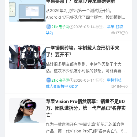
苹果要急了？安卓17迎来重磅更新
效数据中心、先进散热系统等产品技术，获得专利117项。职业健康
安全管理投入3亿元，百万工时可
从2026年2月推出第一个测试版开始，
Android 17已经迭代了四个版本。按照惯例，
正式版Android 17将于今年下半年正式推出，
21ic电子网
2026-05-14
标签：
苹果
谷歌
大概率在八月份。 不过，Google I/O大会下周
华为
177
0
就要开启了，谷歌在AI领域的最新进展将会成
为重中之重。为了到时候能专心讲AI，
一拳锤倒砖墙，宇树载人变形机甲来
Android 17的相关消息，则会提前放到5月12
了！要开不？
日的The Android Show活动上来。 （图源：
估计很多朋友都有刷到，宇树昨天整了个大
Google） 现在，就
活。这次不少机友小时候的梦想，可能真要实
现了。 宇树科技昨日正式发布全球首款量产版
21ic电子网
2026-05-14
标签：
宇树科技
载人变形机甲GD01，官方定价390万元起。
载人变形机甲
GD01
164
0
这款被定义为“民用交通工具”的钢铁巨兽，由
宇树科技全自研，集载人驾驶、自主变形、智
苹果Vision Pro悄然落幕：销量不足60
能操控于一体。 也就是这个是能上路的？这开
万、团队遭拆分，第一代产品已“名存实
出去，绝对是街上最靓的仔！就是不知道，这
亡”
驾照要考 C 几。 宇树官方视频截图 据介绍，
作为一款意图开启“空间计算”新纪元的革命性
GD01整机重量约50
产品，第一代Vision Pro已经“名存实亡”。 5月