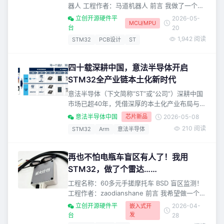
器人 工程作者：马道机器人 前言 我做了一个全
向移动机器人！ 还能发射玩具弹！！ *0***1 小
立创开源硬件平
2026-05-
MCU/MPU
车的8个功能？ 小车分为云台和底盘两部分： 实
台
20
现以下功能： 云台支持俯仰角约±18度 云台能
1,942 阅读
STM32
PCB设计
ST
定航 云台能发射玩具弹（支持物理解锁/锁定该
功能） 底盘能全向移动 底盘支持自旋模式：自
转的同时全向移动 底盘支持35种灯效 无图无真
四十载深耕中国，意法半导体开启
相！演示图（4个）如下： 发射*
STM32全产业链本土化新时代
意法半导体（下文简称“ST”或“公司”）深耕中国
市场已超40年，凭借深厚的本土化产业布局与
IDM综合优势，持续推进STM32系列的供应链本
意法半导体中国
芯片新品
2026-05-08
土化与产品迭代升级，全面践行“在中国、为中
210 阅读
STM32
Arm
意法半导体
国”的发展战略。 STM32双供应链本土化战略
作为全球32位MCU的主流选择，STM32凭借超
150亿颗出货量、4000+款产品型号、超200万
再也不怕电瓶车盲区有人了！我用
开发者生态，持续以本土化战略来巩固在中国市
STM32，做了个雷达……
场的核心地位。 40年前，意法半
工程名称：60多元手搓摩托车 BSD 盲区监测！
工程作者：zaodianshane 前言 我希望做一个雷
达。 在骑行的时候，只要有车/人靠近盲区。 雷
立创开源硬件平
2026-04-
嵌入式开
达就会亮灯提醒我。 本文主要分享这个雷达的
发
台
28
开源方案！ 但在分享之前，俺想先说明一下 *其