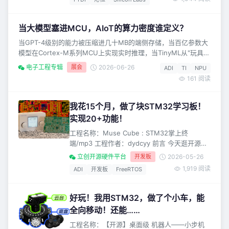
同接口的转换器买了一大堆，出差或者去现场，
光找线就能找半天。 但你发现没有，不管这些
设备另一头是啥接口，比如：串口、并口、网
当大模型塞进MCU，AIoT的算力密度谁定义？
口、CAN、HDMI，这一头，绝大多数都能统一
当GPT-4级别的能力被压缩进几十MB的端侧存储，当百亿参数大
成一个东西：USB口。电脑那头永远只需要一个
模型在Cortex-M系列MCU上实现实时推理，当TinyML从"玩具
Demo"变成"量产标配"——端侧AI不再是未来概念，而是当下每个
电子工程专辑
展会
2026-06-26
ADI
TI
NPU
硬件工程师必须面对的选型现实。 更紧迫的是"算力密度"的
161 阅读
军备竞赛。联发科把端侧智能体能力做成可部署的工程体系，意
法半导体的STM32N6加持AI手势识别并实时控制灵巧手，芯片厂
商正在重新
我花15个月，做了块STM32学习板！
实现20+功能！
工程名称：Muse Cube : STM32掌上终
端/mp3 工程作者：dydcyy 前言 今天逛开源广
场，看到一个【很适合单片机小白练手】的开源
立创开源硬件平台
开发板
2026-05-26
项目。 这，是一个掌上终端，也是一个STM32
1,919 阅读
ADI
开发板
FreeRTOS
学习板！它有20+功能…… ——如果你想用
STM32，做一个完整项目。 ——如果你想锻炼
自己的资源整合能力——比如将一个192KB
好玩！我用STM32，做了个小车，能
RAM里塞进RTOS+GUI+音频解码+模拟器 那这
全向移动！还能……
个项目，会非常适合你参
工程名称：【开源】桌面级 机器人——小步机