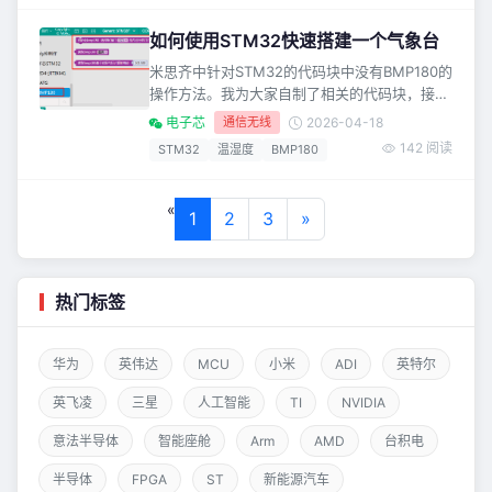
法，这个可以看我的视频课程即可。 添加好库
之后，在左侧找到电子芯STM32库中的定时器
如何使用STM32快速搭建一个气象台
中的图示代码块。此代码块是实现微秒定时的功
米思齐中针对STM32的代码块中没有BMP180的
能，可以选择定时器的编号，设置定时时间，数
操作方法。我为大家自制了相关的代码块，接下
据单位为微妙。 定
来看下它的使用方法。在此之前你需要先掌握如
电子芯
通信无线
2026-04-18
何添加本地库的方法，这个可以看我的视频课程
142 阅读
STM32
温湿度
BMP180
即可。 添加好库之后，在左侧找到电子芯
STM32库中的BMP180中的图示代码块。此代码
块是对BMP18和单片机之间使用IIC接口的初始
«
1
2
3
»
化。可以根据你的连接线路选STM32对应的IIC
接口引脚。可以选择STM32中的IIC1
热门标签
华为
英伟达
MCU
小米
ADI
英特尔
英飞凌
三星
人工智能
TI
NVIDIA
意法半导体
智能座舱
Arm
AMD
台积电
半导体
FPGA
ST
新能源汽车