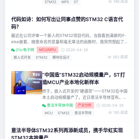
186 阅读
STM32
MPS
ST
实我并不是专业做嵌入式这块的，我是做建筑工
程管理这块工作的。可以说是一个完全零基础的
小白。*我都是近1个月利用晚上下班时间看视频
代码如诗：如何写出让同事点赞的STM32 C语言代
学习画板子做电路测试，看人家的
码？
最近在公司评审一个新人的STM32项目代码，当我看到满屏的if-
else嵌套、随意命名的变量和毫无章法的函数时，我突然想起了
十年前自己写的第一个嵌入式项目——那个只有我自己能看懂的
21ic电子网
MCU/MPU
2026-04-26
“密码本”。 今天，我想和你分享如何写出既高效又优雅的STM32
263 阅读
嵌入式开发
STM32
模块化设计
C语言代码，这些规范曾让我在团队中获得“代码诗人”的称号。
一、变量命名：给数据一个清晰的身份 糟糕的代码： int a, b, c;
优雅的代码： ui
“中国造”STM32启动规模量产，ST打
造MCU产业本地化新样本
终于，嵌入式开发的“硬通货”——STM32在中国
本土启动规模量产了。近日意法半导体宣布，完
全“中国造”的STM32通用MCU已开启交付，首
意法半导体中国
产业分析
2026-04-26
批由华虹宏力代工的STM32晶圆产品已陆续发
185 阅读
MCU
STM32
意法半导体
货给国内客户。 首批量产的产品以STM32H7系
列的部分型号为主，同时意法半导体表示2026
年将有更多STM32产品系列实现中国本地量
意法半导体STM32系列再添新成员，携手华虹实现
产，从STM32H7高性能系列为开端，逐步扩展
STM32本地量产