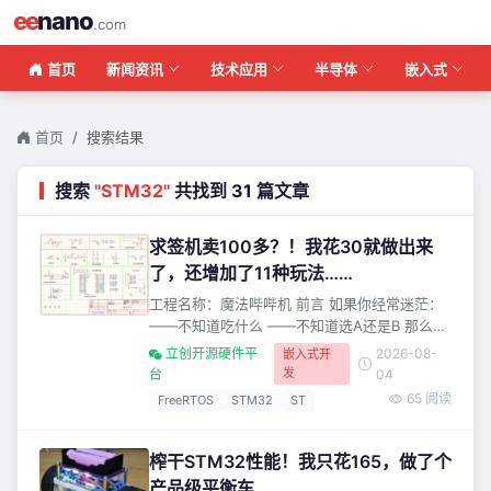
ee
nano
.com
首页
新闻资讯
技术应用
半导体
嵌入式
首页
搜索结果
搜索
"STM32"
共找到 31 篇文章
求签机卖100多？！我花30就做出来
了，还增加了11种玩法……
工程名称：魔法哔哔机 前言 如果你经常迷茫：
——不知道吃什么 ——不知道选A还是B 那么，
这个项目，或许能“拯救”你！！ 我用STM32，
立创开源硬件平
2026-08-
嵌入式开
做了一个“魔法”哔哔机！ 它最大的亮点**是：**
发
台
04
——仅花30元，仅用一颗存储仅20KB SRAM的
65 阅读
FreeRTOS
STM32
ST
主控，就实现了11种功能！ 那么问题就来了 这
些界面、动画、字库和文本素材的总体积，显然
无法全部放入主控有限的片内存储空间。 作者
榨干STM32性能！我只花165，做了个
是如何利用外部Flash
产品级平衡车……