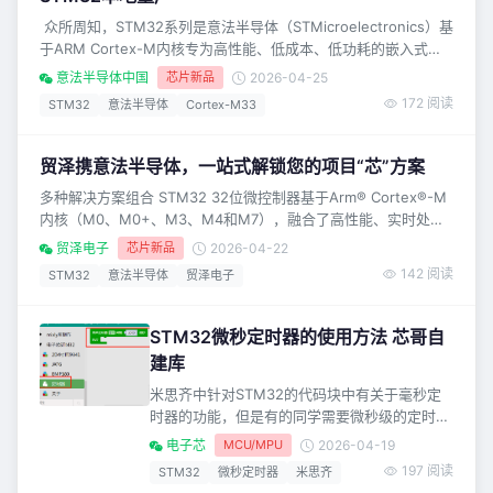
至侧重性能与安全的STM32H5系列
‍‍‍‍‍‍‍‍ 众所周知，STM32系列是意法半导体（STMicroelectronics）基
于ARM Cortex-M内核专为高性能、低成本、低功耗的嵌入式应
用而设计的微控制器（MCU）系列产品，主要涵盖五大产品类别
意法半导体中国
芯片新品
2026-04-25
（无线MCU、超低功耗MCU、主流MCU、高性能MCU以及嵌入
172 阅读
STM32
意法半导体
Cortex-M33
式MPU），超过4000个产品型号。每个类别针对不同需求优化，
提供从基础控制到复杂计算的完整解决方案。据意法半导体中国
贸泽携意法半导体，一站式解锁您的项目“芯”方案
多种解决方案组合 STM32 32位微控制器基于Arm® Cortex®-M
内核（M0、M0+、M3、M4和M7），融合了高性能、实时处理
能力、数字信号处理功能以及低功耗、低电压运行特性。其可扩
贸泽电子
芯片新品
2026-04-22
展的设计使电子设计工程师能够轻松在能效、计算性能、安全性
142 阅读
STM32
意法半导体
贸泽电子
和外设范围之间为其系统选择合适的权衡方案。该系列产品涵盖
高性能型号（如STM32N6 MCU）、超低功耗型号（如
STM32U3 MCU）以及多协议无线
STM32微秒定时器的使用方法 芯哥自
建库
米思齐中针对STM32的代码块中有关于毫秒定
时器的功能，但是有的同学需要微秒级的定时
器，但是缺没有相关的代码块。我为大家自制了
电子芯
MCU/MPU
2026-04-19
微秒级定时器的代码块，接下来看下它的使用方
197 阅读
STM32
微秒定时器
米思齐
法。在此之前你需要先掌握如何添加本地库的方