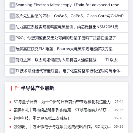
Scanning Electron Microscopy（Train for advanced research）扫描电子显微镜介绍（二）
4
芯片先进封装的四种：CoWoS、CoPoS、Glass Core与CoWoP
5
助力高压系统实现高精度电流检测，纳芯微推出NSM2051集成式霍尔电流传感器
6
PQC：你想知道但又无处可问的后量子密码干货都在这里了
7
破解高压快充EMI难题：Bourns大电流车规电感解决方案
8
前沿之声｜以太网如何应对人形机器人通信挑战—— TI 以太网产品系列助力解决
9
TI 技术赋能迭代智能底盘，电子化重构整车行驶逻辑与驾乘体验
10
半导体产业最新
ST与量子计算：为一个新的计算前沿带来规模化制造能力
07-14
答题有礼 | 可持续战略系列完结篇，ST以硬核实力斩获多项权威评级
05-26
翱捷科技，重要股东拟二次减持！
05-26
强强联手｜方正微电子与超聚变达成战略合作，SiC助力AI智算新基建
05-26