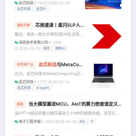
NAS到龙虾盒子，从工控机到具身智能
此芯科技
154
2026-05-06
机器人，终端设备的智能升级离不开核
此芯科技
此芯P1
心芯片的强力支撑。解锁端侧AI部署新
可能，此芯科技联合大联大诠鼎集团，
芯闻速递丨星闪SLP人感：给轻智能终端装上“感知超能力”
将于5月13日上午10:00-11:30举办“此芯
通信方案
P1：异构AI算力赋能OpenClaw龙虾盒
最近，海信一款大力神空调U6在全网引
子和AI NAS解决方案”主题线上研讨会，
起热议。 极简设计的外表下，明明没有
海思技术有限公司
1,968
聚焦业界领先的Armv9架构通用智能处
一双眼睛（摄像头），却能精准感知人
2026-05-20
海信
端侧AI
理器此芯P1，从芯片技术、部署方案到
在室内的位置，根据不同位置为用户提
产品落地的全
供“专属”送风服务。这是怎么做到的呢？
此芯科技
与MetaComputing达成战略合作，共推Agentic Compute高性能智能体计算产品
秘密就藏在背后的“星闪SLP”这项创新技
半导体产业
术之中。今天，小编就为好奇心爆棚的
近日，此芯科技与MetaComputing正式
粉丝们深度解读星闪SLP人感技术的奥
宣布达成战略合作。双方将围绕模块
此芯科技
177
2026-05-14
妙！ SLP是星闪技术系列标准之一，P是
化、高性能智能体计算领域展开深度协
此芯科技
AI Agent
Positioning的缩写，星闪SLP专为打造
作，面向全球开发者与创作者推出下一
厘米级的高精度定位感知
代开源Arm计算解决方案，共同推动
当大模型塞进MCU，AIoT的算力密度谁定义？
Agentic Compute的技术创新与生态落
展会
地。 战**略协同** 打造面向AI Agent
当GPT-4级别的能力被压缩进几十MB的端侧存储，当百亿参
的开发计算平台 此次战略合作，源于双
数大模型在Cortex-M系列MCU上实现实时推理，当TinyML
电子工程专辑
165
2026-06-26
ADI
TI
方推动开源、模块化Arm计算产业发展
从"玩具Demo"变成"量产标配"——端侧AI不再是未来概念，
的共同愿景。此芯科技在高性能智能体
而是当下每个硬件工程师必须面对的选型现实。 更紧迫
CPU芯片设计领域