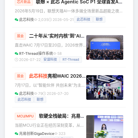
的是"算力密度"的军备竞赛。联发科把端侧智能体能力做成可
联想 × 此芯 Agentic SoC P1 全球首发AI主机，高算力+超便携，树立 Agentic Compute 行业新标杆
芯片新品
部署的工程体系，意法半导体的STM32N6加持AI手势识别并
2026年5月19日，联想天禧AI一体多端全场景新品超能之夜在
实时控制灵巧手，芯片厂商正在重新
北京举办，全球首发两款基于此芯Agentic SoC P1打造的高
此芯科技
2,035
2026-05-21
此芯科技
联想
性能智能体终端主机——联想AI主机P7与联想AI主机mini。此
次新品发布，充分展现此芯科技在智能体终端芯片领域的技术
创新与产品实力。以此芯P1高性能智能体算力核心为开放底
二十年从“实时内核”到“AI底座”：RT-Thread睿赛德以AIOS亮相WAIC 定义端侧智能新范式|新闻速递
展会
座，此芯科技正与产业伙伴深度协同，持续推动Agentic
直击WAIC 7月17日至20日，2026世界
Compute技术演进与商业化落地。 联想
人工智能大会暨人工智能全球治理高级
RT-Thread操作系统
58
别会议（下称“WAIC 2026”）在上海举
2026-07-22
安谋科技
RT-Thread
行。本届大会以“智能伙伴 共创未来”为
主题，140余场论坛，联动12个国家部
此芯科技
亮相WAIC 2026，全场景Agentic Compute算力矩阵首秀上海
委、8个国家级重点实验室，汇聚超
展会
1400位国际嘉宾，1100余家企业参展，
7月17日，以“智能伙伴 共创未来”为主题
整体规模为历年之最。国产嵌入式操作
的2026世界人工智能大会（WAIC）在
此芯科技
79
2026-07-20
系统领军企业RT-Thread睿赛德携端侧
上海拉开帷幕。作为国产高性能智能体
此芯科技
联想
AI创新方案亮相，分享端侧生成式 AI 新
CPU芯片的代表企业，此芯科技携五大
范式，打
系列产品矩阵集中亮相，涵盖AGX
软硬全栈破局：兆易创新GD32构建芯片之上的创新生态，让
Station、Agentic Computer、Agentic
MCU/MPU
Box、Agentic Infra、Agentic Robot，
当前MCU行业正在经历深刻变革，从单
全面展示了从底层芯片、操作系统到落
纯硬件驱动，向端侧AI、低功耗联网、
兆易创新GigaDevice
323
地场景的端、边、云全域协同Agentic
工业高可靠等多需求叠加趋势演化。这