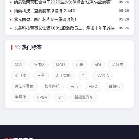
纳芯微荣获联合电子2026生态伙伴峰会“优秀供应商奖”
05-26
灿勤科技，重要股东拟减持 2.44%
05-26
紫光国微，国产芯片又一重磅收购！
05-26
长鑫科技董事长让渡7.68亿股激励员工，承诺十年不减持
05-26
热门标签
华为
英伟达
MCU
小米
ADI
英特尔
英飞凌
三星
人工智能
TI
NVIDIA
意法半导体
智能座舱
Arm
AMD
台积电
半导体
FPGA
ST
新能源汽车