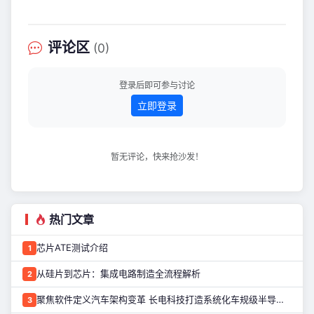
的领域，其规模化应用需要克服场景碎
片化、实时性要求高、系统可靠性等诸
多难题。 从十余年前英特尔中国研究院
评论区
(0)
的“机器人交互创新研究中心”，到后来的
感知计算产品线，再到基于边缘计算的
工业机器人解决方案，英特尔在物理AI
登录后即可参与讨论
领域的技术积累颇丰。近日，英特尔中
立即登录
国研究院院长
暂无评论，快来抢沙发！
热门文章
芯片ATE测试介绍
1
从硅片到芯片：集成电路制造全流程解析
2
聚焦软件定义汽车架构变革 长电科技打造系统化车规级半导体封测能力
3