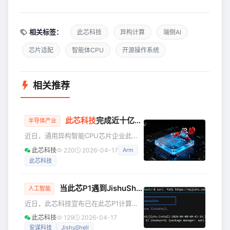
相关标签：
此芯科技
异构计算
端侧AI
芯片适配
智能体CPU
开源操作系统
相关推荐
此芯科技
完成近十亿元B轮融资，深化智能体终端生态布局
半导体产业
近日，通用异构智能CPU芯片企业此芯
科技宣布完成近十亿元人民币B轮融资。
此芯科技
220
2026-04-17
Arm
本轮融资由上海市、区两级国资平台上
此芯科技
海IC基金和浦东创投联合领投，老股东
联想创投、同歌创投、元禾璞华持续加
注，余姚阳明基金和宁波维斯塔、福州
当此芯P1遇到JishuShell：一键开箱的AI部署新方案
人工智能
新区产业发展基金、致凯资本及福州新
近日，此芯科技宣布已在此芯P1计算平
投创投、福州榕投资本、复旦科创及社
台完成对安谋科技极术社区JishuShell一
会化资本跟投，融资金额创历史单笔融
此芯科技
129
2026-04-17
键部署工具的完整适配与验证。此次适
资记录，彰显了资本市场对此芯科技在
安谋科技
JishuShell