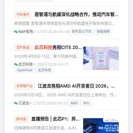
配，标志着AI部署从“技术演示”迈入“开
智能体CPU赛道领先地位的持续认可以
箱即用”阶段，将加速AI应用的简单、高
及未来发展前景的坚
恩智浦与航盛深化战略合作，推动汽车智能化创新应用落地
效部署与普及落地。 Jishushell是什
汽车电子
么？ 如今，AI应用日益广泛，但传统AI
新闻提要 恩智浦半导体宣布与深圳市航盛电子股份有限公司
部署方式需经历配置环境、安装依赖、
（以下简称“航盛”）深化战略合作，正式签署MoU 2.0。双方
NXP客栈
370
2026-05-09
软件定义汽车
智能座舱
调试报错等繁琐流程，门槛极高。作为
将全面深化智能座舱、智能驾驶、安全智能网联等领域的协同
面向“龙虾AI生态” on Arm的自动化部署
研发，并共同推动软件定义汽车与AI应用的创新技术突破。
方案，J
航盛集团董事长杨洪，航盛集团董事、执行总裁喻杰，恩智浦
此芯科技
亮相CITE 2026，CIX ClawCore螯芯系列斩获创新奖
芯片新品
资深副总裁兼汽车系统与平台业务总经理Sébastien
2026年4月9日-11日，第十四届中国电
Clamagirand，恩智浦半导体大中华区销售与市场资深副总裁
子信息博览会（China Information
此芯科技
230
2026-04-17
Technology Expo，简称CITE）在深圳
OpenClaw
此芯科技
举办。此芯科技创始人、CEO孙文剑应
邀出席并作主题演讲，与各界专家共同
江波龙亮相AMD AI开发者日 2026，存储智能体助力AI大模型高效部署
探讨智能体CPU的技术演进与产业落地
半导体产业
路径。其间，此芯科技于现场展示的CIX
2026年5月19日， 2026 AMD AI开发者日在上海举办。作为
ClawCore螯芯系列产品方案凭借卓越的
AMD全球核心生态合作伙伴，江波龙受邀参与本次开发者日
江波龙
2,021
2026-05-20
AMD
SPU
技术领先性与市场竞争力，荣获CITE创
的深度技术交流，与AMD技术团队、行业开发者面对面沟
新奖。 中国电子信息博览会于2
通，呈现协同成果，为端侧AI存储创新注入新动能。 交流共
鉴 实测AI大模型部署能力 交流现场，AMD董事会主席兼首席
直播预告 | 此芯P1：异构AI算力赋能OpenClaw龙虾盒子和AI NAS解决方案
研讨会
执行官苏姿丰（Lisa Su）博士也亲临现场，参观各生态伙伴
边缘端侧AI的赛道正加速升温，从AI
的技术成果。 江波龙重点展示了在端侧AI存储优化