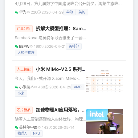
现实条件的重重限制下，确保物理AI安
4月28日，第九届数字中国建设峰会召开前夕，鸿蒙生态峰会
全、稳定、高效地交付成果？ 这难度就
（以下简称“峰会”）在福州海峡国际会展中心成功举办。峰会
华为
226
2026-04-29
华为
美的
像让一个习惯了“机械舞”的机器人去跳随
聚焦OpenHarmony（开源鸿蒙）生态建设与落地实践，来自
机应变的“即兴街舞”。今天，我们就来看
政府机构、开放原子开源基金会及产业链上下游企业代表齐聚
看英特尔是如何做的。 如何让机
一堂，围绕芯片、模组、设备、行业应用等关键环节，共同探
拆解大模型推理：SambaNova × 英特尔
异构计算
产业分析
讨OpenHarmony在万物智联时代如何加速在千行百业的产业
SambaNova 与英特尔联合推出了一套
化落地和规模化应用。 全域使能，OpenHarmony生
大模型异构推理架构蓝图，标志着现代
EEPW
199
2026-04-21
英特尔
大语言模型（LLM）部署方式的重大转
大模型推理
变。该架构不再依赖单一加速芯片，而
是将推理的不同阶段分配给专用硬件：
GPU 负责预填充（Prefill）
小米 MiMo-V2.5 系列开源 & Orbit 百万亿 Token 计划启动
人工智能
SambaNova 可重构数据流处理器
今天，我们正式开源 Xiaomi MiMo-
（RDU）负责解码（Decode） 英特尔
V2.5 系列，采用 MIT 协议，支持商用
至强 6 CPU 负责智能体工具调用与整体
小米技术
468
2026-04-29
AMD
推理部署与二次训练，无需额外授权。
编排 这一设计专门应对智能体 AI 系统
小米
开放协议，全量开源 MiMo-V2.5 系列
模型已于 4 月 23 日开启公测，感谢所
有用户在此期间的热情反馈与鼓励。 这
加速物理AI应用落地，英特尔能提供哪些技术？
芯片新品
个系列包含两款模型，均支持 100 万上
随着人工智能逐渐融入实体世界，物理
下文窗口： MiMo-V2.5-Pro：面向复杂
AI（将AI与物理系统结合的技术）正成为
的任务场景，深度适配 Agent 与
英特尔中国
143
2026-05-14
重塑人机协作、驱动产业智能化的下一
Coding 应用，在
物理AI
NPU
波浪潮。这是一个充满机遇也充满挑战