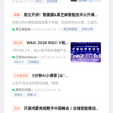
2026-07-27
MCU
兆易创新
Comp
种变革主要体现在三个层面：首先是AI
技术向终端下沉，MCU正从传统控制芯
周五开讲！智猩猩&黑芝麻智能技术公开课《华山A2000全新自研高效易用山海AI工具链技术解析与实操演示》
片进化为轻量化边缘计算平台；其次是
直播
Arm®与RISC-V双架构并行成为常态，
将庞大的AI模型直接部署于车端、实现本地化计算，已成为智
开发者急需统一且高效的开发工具来打
驾时代的必然趋势——这不仅能降低对网络通信延迟的依赖，
黑芝麻智能
205
2026-04-17
黑芝麻智能
异构计算
破多架构间的割裂壁垒；最后是国产
更能有效保障数据隐私与系统运行安全。 然而，算法从训练
MCU的竞争已经从“比拼芯片性能”升级
完成到车端部署落地，并非简单的“复制粘贴”。由于智驾芯片
到“比拼全栈生态能力”。 面对这一命
在算力、功耗及内存带宽上存在严格的物理约束，AI模型部署
WAIC 2026 RISC-V和物理智能论坛成功举办
研讨会
题，软
过程中面临着算力供给不足、异构计算单元（如NPU、
7月18日上午，由上海开放处理器产业创
CPU、ISP等）调度优化难度大等诸多现实挑战。 AI工具链作
新中心 (SOPIC) 和芯原股份联合主办的
芯原VeriSilicon
29
2026-08-04
为连接算法模
RISC-V和物理智能论坛在上海张江科学
RISC-V
芯原股份
会堂科创厅成功举办。作为2026世界人
工智能大会 (WAIC 2026)“三地四馆”张
5分钟AI小课堂 |从“机械舞”到“街舞”，英特尔如何让工厂里的机器人更“靠谱”？
江片区联动活动之一，论坛以“RISC-V赋
工业自动化
能空间计算与物理智能”为主题，围绕高
从生产流水线到物流运输，物理
性能RISC-V CPU、端侧AI、具身机器
AI（Physical AI）在工厂中展现出了巨
英特尔中国
167
2026-04-18
人、物联网、智能汽车等热点方向，分
大的应用潜力。在上一期节目中，我们
英特尔
物理 AI
享最新技术成果与产业实践，深入探讨R
为大家介绍了英特尔晶圆厂里的“超级巡
检员”——机器狗Chip。 不过，工厂环境
开源鸿蒙亮相数字中国峰会丨全域使能推动生态全面提速
复杂多变，意外情况时有发生。如何在
活动