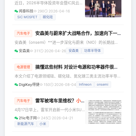
近日，2026半导体投资年会暨IC风云榜
经营现金流是石头的4.4倍，不烧钱也能
颁奖典礼举行，闻泰科技凭借研发创新
闻泰科技
290
2026-04-16
赢，用事实撕掉了“增收不增利”的行业标
实力斩获“年度车规芯片技术突破奖”，旗
SiC MOSFET
碳化硅
签。 紧随其后的追觅狂飙突进。公司创
下1200V车规级碳化硅（SiC）MOSFET
始人俞浩年会上喊出“百万
产品的核心竞争力获行业权威认可。 “年
安森美与蔚来扩大战略合作，加速向下一代900V电动汽车平台演进
度车规芯片技术突破奖”旨在表彰在前沿
汽车电子
领域实现重大原始创新、技术达国际先
安森美（onsemi）**进一步深化与蔚来（NIO）的长期战略
进水平，且对车规芯片产业链自主安全
合作，助力蔚来加速向下一代900V 高压电动汽车平台转型。
安森美
311
2026-04-26
安森美
功率半导体
可控发展具有重要推动作用的企业，凸
**双方的合作基于安森美EliteSiC 技术，以提升蔚来最新电动
显行业对技术创新与产业价值的认可。
汽车系列的能效、性能与可扩展性，其中部分车型于2026 年
车规优势显著 坚定研发驱动
北京国际车展首次亮相。 新闻要点 EliteSiC技术已应用于蔚
搞懂这些材料 对设计电源和功率器件很重要！
电源管理
来900V 高压平台车型，包括旗舰车型 双方在多年合作基础
本文介绍了电源领域硅、碳化硅、氮化镓三类主流功率半导体
上，进一步深化工程与系统级
材料的核心性能参数、技术特性与适配场景，梳理了不同材料
DigiKey得捷
150
2026-08-04
Infineon
onsemi
的优势与应用边界，同时针对性给出了碳化硅与氮化镓在功率
电路设计中的关键注意事项及核心设计要点，指出其演进方
向，即为全球能源转型与碳中和目标下的电力电子技术革新筑
雷军被堵车里维权？
小米
高管回应
汽车电子
牢基础。 随着全球对高效能电源转换技术的需求不断提升，
4月17日早上，雷军开启新一代小米SU7
半导体材料在电源领域的应用日益重要。从传统的硅（Si）功
从北京到上海的长途续航测试直播。在
21ic电子网
245
2026-04-21
率元器件，到近年来快速
长达15小时续航测试直播中，雷军多次
新能源汽车
小米
提及自己“被黑”。然而，就在这直播过程
中，在服务区的一次与米粉、车友的见