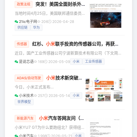
突发！美国全面封杀外国路由器，随身Wi-Fi也中招
面再次被“黑”。 怎么回事呢？就是4月19
政策法规
日晚，有网友发帖称，雷总直播过程中
当地时间4月25日，美国联邦通信委员会
抵达盐城东台服务区时，米粉和车主在
（FCC）宣布，将今年3月发布的针对所
21ic电子网
206
2026-04-28
车外热情欢迎，却被断章取义造谣说“被
有外国制造新款消费级路由器的进口禁
供应链
华为
人堵在车里维权”，自己非常生气。 该播
令范围进一步扩大——不仅涵盖传统路
主还叙述了事情的经过，就是大家在直
由器，还囊括了随身Wi-Fi（移动热点）
红杉、
小米
联手投资的传感器公司，再获新一轮融资！
以及用于住宅的LTE或5G CPE接入设
传感器
备。 简单来说，只要是通过SIM卡提供
近日，国产工业传感器公司宁波新算技术有限公司（下文简称
家庭网络接入的新款外籍设备，今后想
“新算技术”），官宣获得新一轮A轮融资，本轮融资投资方为
是说芯语
169
2026-05-09
小米
工业传感器
进入美国市场，都会面临严格的进口限
杭州华方资本、宁波创投引导基金、Evergreen Dynamics1
制。这意味着，未来新款外国品牌的“上
HK Limited。 细数本轮投资者背景，华方资本为华立集团旗
网神器”将很难踏上美国国土。 不
下投资平台，华立集团是中国电工仪表行业规模最大的企业，
小米
技术新突破！Xiaomi OneVL 自动驾驶模型正式发布并全面开源
ADAS/自动驾驶
并实现多元化经营；Evergreen Dynamics为电动汽车解决方
今日，小米正式发布
案供应商；宁波创投引导基金为宁
—— Xiaomi OneVL：一步式潜空间语言
小米技术
257
2026-05-14
小米
视觉推理框架。该模型在业内率先实现
世界模型
VLA、世界模型、潜空间推理等多个技
术路线的统一，在具备 XLA 模型强悍推
理能力的基础上，大幅提升了推理的速
小米
汽车答网友问（第242集）
新能源汽车
度和精度，是行业内具备开创性的方
小米YU7 GT为什么要跑纽北？获得纽北
案，在精度上超越显式 CoT、在速度上
最速SUV成绩的YU7 GT是哪个版本？
对齐“仅答案”预测的潜空间 CoT 方案。
小米汽车
1,998
2026-05-21
小米