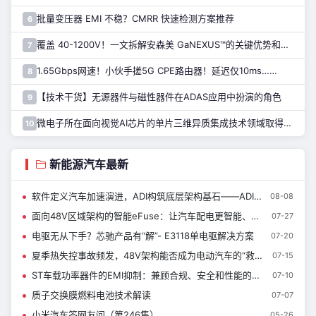
批量变压器 EMI 不稳？CMRR 快速检测方案推荐
6
覆盖 40-1200V！一文拆解安森美 GaNEXUS™的关键优势和应用
7
1.65Gbps网速！小伙手搓5G CPE路由器！延迟仅10ms……
8
【技术干货】无源器件与磁性器件在ADAS应用中扮演的角色
9
微电子所在面向视觉AI芯片的单片三维异质集成技术领域取得进展
10
新能源汽车最新
软件定义汽车加速演进，ADI构筑底层架构基石——ADI慕展芯情观察局圆桌派
08-08
面向48V区域架构的智能eFuse：让汽车配电更智能、更安全、更高效
07-27
电驱无从下手？芯驰产品有“解”- E3118单电驱解决方案
07-20
夏季热失控事故频发，48V架构能否成为电动汽车的“救命稻草”？
07-15
ST车载功率器件的EMI抑制：兼顾合规、安全和性能的设计方案
07-10
质子交换膜燃料电池技术解读
07-07
小米汽车答网友问（第246集）
05-26