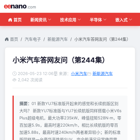
ee
nano
.com
首页
新闻资讯
技术应用
半导体
嵌入式
首页
汽车电子
新能源汽车
小米汽车答网友问（第244集）
小米汽车答网友问（第244集）
2026-05-23 12:06
来源：
小米汽车
新能源汽车
2,042 次阅读
摘要：
01 新款YU7标准版开起来的感觉和长续航版区别
大吗？ 新款YU7标准版与YU7长续航版同样搭载小米V6s
Plus超级电机，最大功率235kW、峰值扭矩528N·m，零
百加速5.9s，最高时速220km/h，相比长续航版的零百
加速5.88s，最高时速240km/h两者差异较小；新的标准
版同样是一台豪华高性能SUV，完全能满足日常使用需