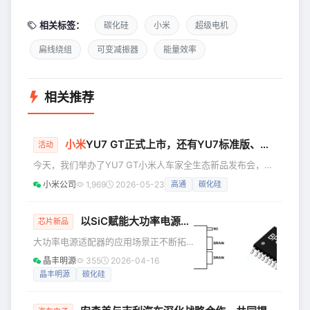
相关标签：
碳化硅
小米
超级电机
扁线绕组
可变减振器
能量效率
相关推荐
小米
YU7 GT正式上市，还有YU7标准版、
小米
17 
活动
今天，我们举办了YU7 GT小米人车家全生态新品发布会，正
式发布了小米YU7 GT，定位“适合长途旅行的跑车级SUV”，
小米公司
1,969
2026-05-23
高通
碳化硅
售价 38.99 万元；小米YU7标准版，售价 23.35 万元。以及
小米17 Max、小米耳夹式耳机、小米手环10 Pro和多款618家
电新品。 01 小米**YU7 GT** 适合长途旅行的跑车级
以SiC赋能大功率电源：晶丰明源推出BP83323单级高PF恒压电源解决方案
芯片新品
**SUV** 小米YU7 GT，GT全称中文翻译是“伟大旅程”。汽
大功率电源适配器的应用场景正不断拓
车工业10
宽，从数据中心供电、工业设备驱动到
晶丰明源
355
2026-04-16
便捷式快充设备，市场对其高效率、高
晶丰明源
碳化硅
可靠性及小型化需求持续攀升，设计者
们也随之对大功率电源的性能提出了更