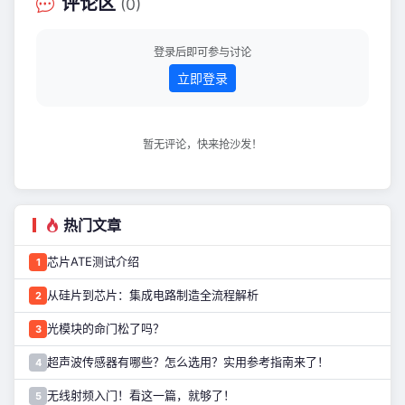
评论区
(0)
车场里低速穿行，想提醒前面的路人有
车，又怕鸣笛吓到他；旁边有人挥手想
跟你说话…… 安静是一种能力。在安静
登录后即可参与讨论
中选择性地"听见"，是更高级的能力。
立即登录
这就是新一
暂无评论，快来抢沙发！
热门文章
芯片ATE测试介绍
1
从硅片到芯片：集成电路制造全流程解析
2
光模块的命门松了吗？
3
超声波传感器有哪些？怎么选用？实用参考指南来了！
4
无线射频入门！看这一篇，就够了！
5