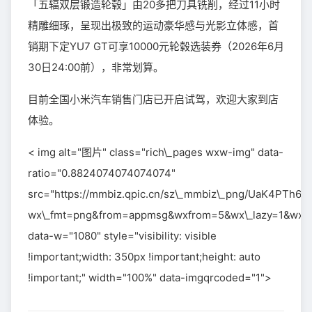
「五辐双层锻造轮毂」由20多把刀具铣削，经过11小时
精雕细琢，呈现出极致的运动豪华感与光影立体感，首
销期下定YU7 GT可享10000元轮毂选装券（2026年6月
30日24:00前），非常划算。
目前全国小米汽车销售门店已开启试驾，欢迎大家到店
体验。
< img alt="图片" class="rich\_pages wxw-img" data-
ratio="0.8824074074074074"
src="https://mmbiz.qpic.cn/sz\_mmbiz\_png/UaK4P
wx\_fmt=png&from=appmsg&wxfrom=5&wx\_lazy=1&wx\_
data-w="1080" style="visibility: visible
!important;width: 350px !important;height: auto
!important;" width="100%" data-imgqrcoded="1">