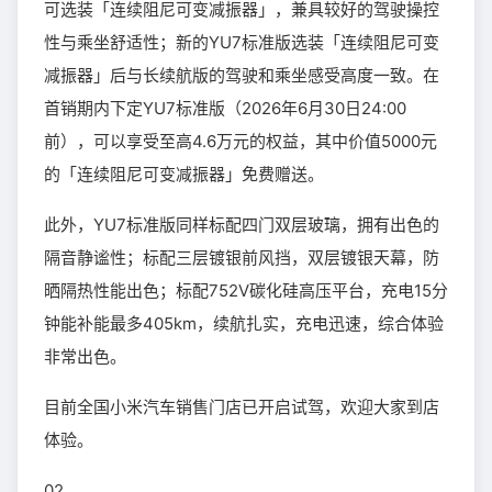
可选装「连续阻尼可变减振器」，兼具较好的驾驶操控
性与乘坐舒适性；新的YU7标准版选装「连续阻尼可变
减振器」后与长续航版的驾驶和乘坐感受高度一致。在
首销期内下定YU7标准版（2026年6月30日24:00
前），可以享受至高4.6万元的权益，其中价值5000元
的「连续阻尼可变减振器」免费赠送。
此外，YU7标准版同样标配四门双层玻璃，拥有出色的
隔音静谧性；标配三层镀银前风挡，双层镀银天幕，防
晒隔热性能出色；标配752V碳化硅高压平台，充电15分
钟能补能最多405km，续航扎实，充电迅速，综合体验
非常出色。
目前全国小米汽车销售门店已开启试驾，欢迎大家到店
体验。
02