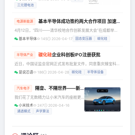
纽博格林北环赛道是全球验证弯道性能
现在，我们将Xiaomi OneVL 的**模型
三元锂电池
和极限稳定性的最佳试验场，路面有着
权重和训练、推理代码全面开
大量起伏颠簸，如高速飞坡、连续抛跳
等，这会放大车辆驾驶中的每一个问
基本半导体成功签约两大合作项目 加速SST和AIDC直流配电产业落地
电源新能源
题。YU7 GT的圈速表现非常出色，但这
4月12日，“四川——清华校地合作创新发展大会”在成都举
并非YU7 GT在纽北持续打磨的最终目
行。会议期间，基本半导体成功签约“SST直流供电技术全产
的，而是持续测试中的收益之一。 跑纽
基本半导体
145
2026-04-17
固态变压器
碳化硅
业链研究平台”和“AIDC直流配电系统产业链”两大合作项目。
北，是为了验证车辆在各种极端环境中
大会由清华大学、四川省委组织部、四川省教育厅、四川省科
的稳定性，打磨各种弯道性能，以达到
学技术厅共同主办，旨在持续深化省校战略合作，推动教育科
碳化硅
企业科创板IPO注册获批
半导体产业
「
技人才一体发展。大会现场，一批清华大学教授团队、校友企
近日，中国证监会官网正式发布批复文件，同意重庆臻宝科技
业重点项目，以及清华四川能源互联网研究院重点引进企业及
股份有限公司（证券简称：臻宝科技）首次公开发行股票并在
平台项目完
是说芯语
186
2026-04-28
碳化硅
半导体设备
科创板上市的注册申请。 本次注册批复有效期自同意注册之
日起12个月，这意味着臻宝科技已顺利走完科创板上市核心监
管审批全流程，距离正式登陆上交所科创板、登陆国内资本市
隔音、不隔世界——新一代SU7通透模式，重新定义车内外听觉交互体验
汽车电子
场仅剩发行挂牌最后一步，后续公司将依托上市募资加码产能
我们花了无数精力让小米汽车的座舱更
扩建与技术研发，深度深耕半导体关键零部件赛道，持续加码
安静——降噪材料填充、双层夹胶隔音
小米技术
247
2026-04-16
第三代半导体产业战略
玻璃、声学密封条、主动降噪功能……隔
通透模式
声学算法
音性能越来越好，好到你在车内几乎听
不到外面的世界。 但**我们知道，在有
些时刻，你恰恰需要听到外面的声音
**。 倒车时，车后有人在喊“小心”；停