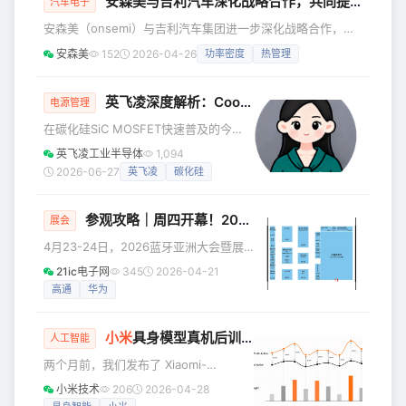
安森美与吉利汽车深化战略合作，共同提升驾驶体验
高要求：在功率因数和效率上寻求突破
汽车电子
的同时，实现更低的待机功耗，更优的
安森美（onsemi）与吉利汽车集团进一步深化战略合作，加
EMI性能以及更简单的系统结构。 晶丰
速下一代电动汽车的发展。此次合作将安森美 EliteSiC 碳化
安森美
152
2026-04-26
功率密度
热管理
明源推出新一代单级高PF恒压控制器
硅技术更深度地集成至吉利浩瀚-S超级电混架构。安森美
BP83323，该产品以第三代碳化硅
EliteSiC技术支持更高电压的 900V 架构，提升系统能效，延
（SiC）器件集成为核心，采用单级
长续航里程、缩短充电时间，为全球用户带来更快速、更可
英飞凌深度解析：CoolSiC™ MOSFET 短路能力与失效模式
电源管理
APFC + 反激恒
靠、更便捷的驾驶体验。 新闻要点 安森美 EliteSiC 电源技术
在碳化硅SiC MOSFET快速普及的今
已集成至吉利浩瀚-S超级电混架构车
天，短路稳定性一直是行业关注与争议
英飞凌工业半导体
1,094
的焦点。很多工程师误以为：SiC
2026-06-27
英飞凌
碳化硅
MOSFET 天生扛不住短路，是硬缺陷。
事实真的如此吗？ 英飞凌基于大量实测
参观攻略｜周四开幕！2026蓝牙亚洲大会暨展览 & UPF测试大会 最后注册机会！
与器件机理研究，为大家还原 CoolSiC™
展会
MOSFET 短路特性的真相，帮你在选型
4月23-24日，2026蓝牙亚洲大会暨展
与应用中少走弯路。 01 先澄清一个误
览（Bluetooth Asia 2026）将在深圳会
21ic电子网
345
2026-04-21
区：SiC 不是 “不能短路” 先看一组行业
展中心（福田）5号馆启幕。作为蓝牙行
高通
华为
常见数据： 常规工业级 IGBT：短路耐受
业的旗舰盛会，本届大会规模全面升
级，预计将汇聚60家展商、4,000名参
小米
具身模型真机后训练开源，
小米
机器人的“丝
会者及50位行业演讲嘉宾。蓝牙技术联
人工智能
盟高管将携手华为、Nordic、OPPO、
两个月前，我们发布了 Xiaomi-
高通、vivo、小米等众多领先成员公司
Robotics-0 模型，并深度分享了其在复
小米技术
206
2026-04-28
代表，共同探讨蓝牙技术在下一代互联
杂工业场景中的实战经验。模型发布首