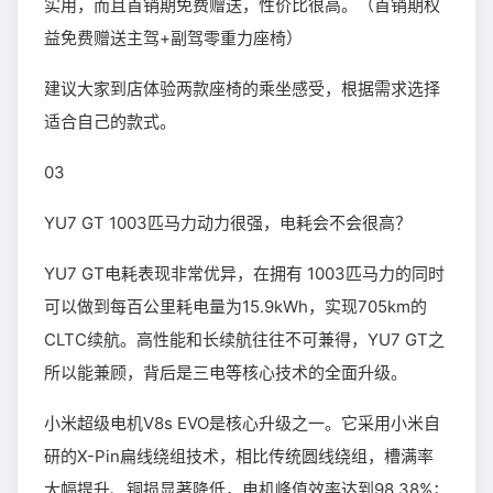
实用，而且首销期免费赠送，性价比很高。（首销期权
益免费赠送主驾+副驾零重力座椅）
建议大家到店体验两款座椅的乘坐感受，根据需求选择
适合自己的款式。
03
YU7 GT 1003匹马力动力很强，电耗会不会很高？
YU7 GT电耗表现非常优异，在拥有 1003匹马力的同时
可以做到每百公里耗电量为15.9kWh，实现705km的
CLTC续航。高性能和长续航往往不可兼得，YU7 GT之
所以能兼顾，背后是三电等核心技术的全面升级。
小米超级电机V8s EVO是核心升级之一。它采用小米自
研的X-Pin扁线绕组技术，相比传统圆线绕组，槽满率
大幅提升、铜损显著降低，电机峰值效率达到98.38%；