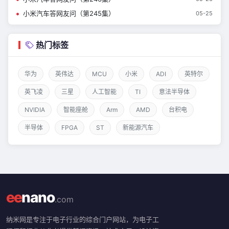
小米汽车答网友问（第245集）
05-25
热门标签
华为
英伟达
MCU
小米
ADI
英特尔
英飞凌
三星
人工智能
TI
意法半导体
NVIDIA
智能座舱
Arm
AMD
台积电
半导体
FPGA
ST
新能源汽车
ee
nano
.com
纳米网是专注于电子行业的综合门户网站，为电子工