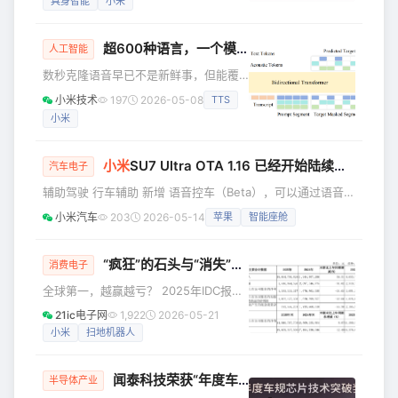
具身智能
小米
体验中的应用与发展。 UPF互操作性测
月就在 HuggingFace 全球 VLA 模型下
试大会将
载榜斩获第六名。 看到 Xiaomi-
超600种语言，一个模型全搞定!
小米
开源 Omni
Robotics-0 在全球开发者手中释放潜
人工智能
力，我们深受鼓舞。为了让其真正成为
数秒克隆语音早已不是新鲜事，但能覆
“开箱即用”的生产力利器，今天我们给大
盖600+语种的语音克隆 TTS 模型，你
小米技术
197
2026-05-08
TTS
家带来新的能力演示并正式发布 Xiaomi-
见过吗！主流音色克隆 TTS 模型的多语
Robotics-0 真机后训练（
小米
言支持最多停留在几十种，大量低资源
小语种始终难以覆盖，成为行业痛点。
小米AI实验室新一代Kaldi团队全新推出
小米
SU7 Ultra OTA 1.16 已经开始陆续推送！
汽车电子
OmniVoice，以创新的极简架构打破这
辅助驾驶 行车辅助 新增 语音控车（Beta），可以通过语音实
一局限，不仅在中英文场景达到顶尖性
现车辆横向和纵向的控制，更便捷地满足用户如变道、调速、
能，更在多语言任务中展现出超越商用
小米汽车
203
2026-05-14
苹果
智能座舱
调距等个性化的驾驶需求 新增 收费站通行辅助（Beta），支
系统的实力，是业内首个覆盖数百语种
持选择人工通道或ETC通道通行。系统可辅助进入人工通道，
的语音克隆 TTS 模型，在
并在人工通道岗亭附近停车，驾驶员需要全程保持关注，并随
“疯狂”的石头与“消失”的CEO
消费电子
时准备控制车辆 优化 车位到车位功能在通勤场景和商圈区域
全球第一，越赢越亏？ 2025年IDC报告
的**表现**，提升车位出库、闸机通行、进出停车场衔接等
榜单中，石头科技正式登顶全球扫地机
21ic电子网
1,922
2026-05-21
场
器人销量第一，市场份额达到17.7%；科
小米
扫地机器人
沃斯、追觅、小米和云鲸紧随其后。 但
翻开最新财报，同一份“增收不增利”的考
闻泰科技荣获“年度车规芯片技术突破奖”！1200V SiC MOSFET再传捷报
卷，头部公司给出了截然不同的答案。
半导体产业
科沃斯，闷声回血，净利润暴增118%，