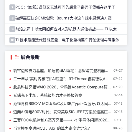
PQC：你想知道但又无处可问的后量子密码干货都在这里了
7
破解高压快充EMI难题：Bourns大电流车规电感解决方案
8
前沿之声｜以太网如何应对人形机器人通信挑战—— TI 以太网产品系列助力解决
9
TI 技术赋能迭代智能底盘，电子化重构整车行驶逻辑与驾乘体验
10
展会最新
筑牢边缘算力基座，加速物理AI落地：恩智浦完整机器人技术生态，来了解一下~
07-27
二十年从“实时内核”到“AI底座”：RT-Thread睿赛德以AIOS亮相WAIC 定义端侧智能新范式|新闻速递
07-22
此芯科技亮相WAIC 2026，全场景Agentic Compute算力矩阵首秀上海
07-20
光储充下半场，系统级能力才是终极答案
07-14
沁恒青稞RISC-V MCU/SoC及USB/Type-C/蓝牙/以太网接口芯片亮相慕展
07-13
迈向AI供电800V时代：安森美以SiC JFET方案加速高压电源转换升级
07-13
三套FOC电机控制方案齐亮相——小华半导体闪耀2026慕尼黑上海电子展
07-11
当大模型塞进MCU，AIoT的算力密度谁定义？
06-26