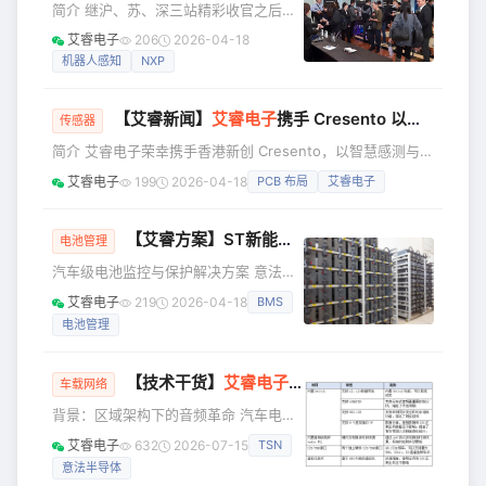
简介 继沪、苏、深三站精彩收官之后，
体可再生能源发电购电量占比已达到86%。此外，公司还在
艾睿电子联合 onsemi、Altera、
艾睿电子
206
2026-04-18
Amphenol、Molex、Murata、NXP 多
机器人感知
NXP
家合作伙伴倾力打造的「精准感知，灵
动随行 —— 自主移动机器人（AMR）解
【艾睿新闻】
艾睿电子
携手 Cresento 以智慧感测技术革新运动数据分析
决方案路演」台中、台北站圆满落幕！
传感器
本次活动汇聚众多行业精英、技术开发
简介 艾睿电子荣幸携手香港新创 Cresento，以智慧感测与联
者与企业代表，共同探讨 AMR 领域核心
网设计，为运动领域带来即时表现洞察与数据分析。此项创新
艾睿电子
199
2026-04-18
PCB 布局
艾睿电子
技术突破与创新应用方向，解锁智能移
技术不仅于 CES 登场，更于近期在巴塞隆纳举办的世界行动
动机器人设计新可能。 本次路演以 “破
通讯大会（MWC） 展出，展现其在 AI 驱动感测与运动表现
解机器人感知
科技 领域的领先突破。 自 2025 年起，艾睿电子工程团队与
【艾睿方案】ST新能源汽车BMS解决方案L9965A调试笔记
电池管理
Cresento 紧密协作，协助选用高精确度动作感测器以实现精
汽车级电池监控与保护解决方案 意法半
准动作追踪、支援电池管理元件选型，并提
导体 L9965A 是一款锂离子电池监测和
艾睿电子
219
2026-04-18
BMS
保护芯片，适用于高可靠性汽车应用和
电池管理
储能系统。最多可监控18个堆叠电池单
体，以满足48V及更高电压系统的要
求。芯片对每个电池的电压测量精度
【技术干货】
艾睿电子
助力意法半导体 ZCU分布
车载网络
高。该设备最多可以监控10个NTC。信
背景：区域架构下的音频革命 汽车电子
息通过SPI通信或隔离接口VIF总线传
电气架构正经历从分布式ECU向功能域
输。 项目经验与问题解决 艾睿电子拥有
艾睿电子
632
2026-07-15
TSN
控制（Domain），再到区域控制
在支持大型车企软硬件开发测试的全套
意法半导体
（Zonal）即软件定义汽车这个方向的深