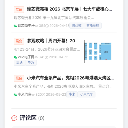
领军企业，BOE（京东方）连续第12年
瑞芯微亮相 2026 北京车展｜七大车载核心方案齐亮相，诚邀莅临
亮相这一顶级舞台，携三大技术品牌赋
展会
能的三十余项“全球首发”“行业首创”前沿
瑞芯微亮相2026 第十九届北京国际汽车展览会
成果重磅登场，行业首发率高达65%，
4 月 24 日 —5 月 3 日 北京・中国国际展览中心（顺义馆）
瑞芯微电子
354
2026-04-18
瑞芯微
智能座舱
首发技术的产业化深度与行业引领性再
展位：B2 馆 B2D31 真车沉浸式体验，落地百款量产车型的
创新高。 本届展会，京东方围绕技术引
丰富车载应用展出 聚焦行业真实需求，呈现自主可控、可量
领、AI
产的车载智能化解决方案 诚邀合作伙伴莅临交流。 七大车载
参观攻略｜周四开幕！2026蓝牙亚洲大会暨展览 & UPF测试大会 最后注册机会！
展会
核心方向：精简务实，直击场景落地 围绕车载电子全场景需
4月23-24日，2026蓝牙亚洲大会暨展
求，打造智能座舱、AI 协处理器、车载音频、车载视觉、视
览（Bluetooth Asia 2026）将在深圳会
21ic电子网
341
2026-04-21
展中心（福田）5号馆启幕。作为蓝牙行
高通
华为
业的旗舰盛会，本届大会规模全面升
级，预计将汇聚60家展商、4,000名参
小米汽车全系产品，亮相2026粤港澳大湾区车展
会者及50位行业演讲嘉宾。蓝牙技术联
展会
盟高管将携手华为、Nordic、OPPO、
小米汽车全系产品，亮相2026粤港澳大湾区车展。 重点介绍
高通、vivo、小米等众多领先成员公司
YU7家族两款新品—YU7 标准版、YU7 GT 也将来到现场，
小米汽车
320
2026-05-23
小米
小米汽车
代表，共同探讨蓝牙技术在下一代互联
我们会在展台为大家重点讲解。 现场还有逛展礼品，欢迎来
体验中的应用与发展。 UPF互操作性测
看车、交流。 地址：深圳国际会展中心（宝安） 展位：3号
试大会将
馆 · 05展位 日程：5.29 媒体日；5.30-6.7 公众日 < img
alt="图片" class="rich\_pages wxw-img" data-ra
评论区
(0)