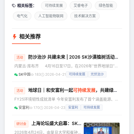
相关标签：
可持续发展
艾睿电子
绿色智能
电气化
人工智能物联网
技术解决方案
相关推荐
防沙治沙 共建未来 | 2026 SK沙漠植树活动圆满举行
活动
内蒙古·库布齐 4月16日至17日，在2026年“世界地球日”前
夕，SK集团在华各成员公司如约再度奔赴内蒙古库布齐沙
SK中国
183
2026-04-21
可持续发展
光伏治沙
漠，开展新一期“沙漠化防治”主题的员工志愿服务活动。自
2007年启动“SK 生态林”建设以来，项目已累计种植树木约
450万棵，逐步构建起一条长约28公里、覆盖面积逾3500公
地球日｜和安富利一起
可持续发展
，共建绿色未来
活动
顷的防沙防尘林带，在改善区域生态环境、削减风沙影响方面
FY25环境韧性成就清单 今年安富利发布了首个涵盖能源、排
发挥了积极、切实的作用。 本次植树行动集
放、废弃物和水资源四大领域的综合环境报告。 在安富利最
安富利
170
2026-04-23
安富利
可持续发展
新发布的2025财年影响力与韧性报告中，详细介绍了公司在
可持续发展关键领域的表现，欢迎查阅完整报告了解更多详
情。 以环保载初心，以行动护地球 这份成绩单的背后，是安
上海论坛盛大启幕：SK集团会长崔泰源倡导以“共治”应对技术浪潮，以社会价值实践作答时代命题
研讨会
富利全球14,500+员工的共同付出。以上的数据不仅显著降低
2026年4月24日，由复旦大学和崔钟贤