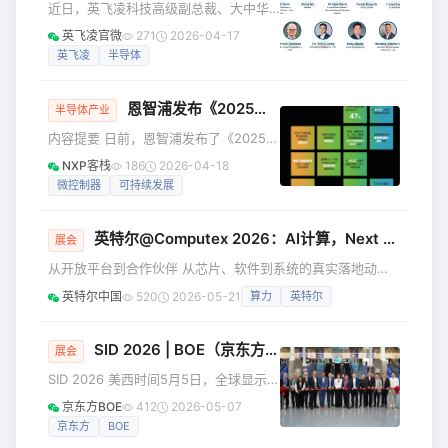
近日，英飞凌科技高级副总裁、大中华
全球变革交汇点。百年工业革命推动的
区首席财务官齐米乐（Thomas
英飞凌官微
271
2026-04-17
高速发展，正与资源、生态及社会发展
Zimmerle）当选为中国德国商会・华东
英飞凌
半导体
的边界发生深刻碰撞；全球化竞合浪潮
区新任董事会主席。他将与董事会成员
奔涌向前，可持续发展已成为衡量企业
Michael Kern, Anna An, Gregor Koch,
全
恩智浦发布《2025年企业
可持续发展
报告》：
Ralph Koppitz, Heiko Laessig, Frank
半导体产业
Schulze, Yang Gang博士和Tony
内容提要 日前，恩智浦发布了《2025年
Zhang一起，在未来三年内代表中德商
企业可持续发展报告》，全面总结了
NXP客栈
186
2026-04-18
业界与相关机构和企业开
2025年恩智浦在环境、团队与治理方面
微控制器
可持续发展
持续推进可持续发展的目标和举措，以
及所取得的进展和主要成就。 自2006年
英特尔@Computex 2026：AI计算，Next Level！
成立至今，恩智浦始终致力于在公司内
展会
部及整个利益相关者群体中践行企业责
从开放平台到合作伙伴 从芯片、软件到系统的真实落地动能
任与可持续发展。随着公司可持续发展
英特尔勾勒AI计算生态的全面进展 在即将举办的
英特尔中国
520
2026-05-21
算力
英特尔
计划不断演进，我们聚焦两大优先事
Computex2026上，英特尔将为观众呈现AI计算新时代的宏
项： 一是提升我们的技术为恩智浦及合
大蓝图，并把支撑这幅蓝图的每一环生态进展，一一带到台
作伙伴创造可持续价值的能力; 二是将这
前。 6月2日，英特尔CEO陈立武登台开讲。 话题涵盖：
SID 2026 | BOE（京东方）携全球尖端首发新品亮相2026国际显示周 以技术跃迁、AI赋能与全球协同开启显示产业新征程
展会
● 从AI PC到边缘侧、数据中心再到云端，算力动能的全线释
SID 2026 美西时间5月5日，全球显示产
放 ● 芯片创新、开放平台与深度生态协同形成合力，让客户
业风向标级盛会——2026国际显示周
京东方BOE
412
2026-05-07
在部署和
（SID Display Week 2026）展会在美
京东方
BOE
国洛杉矶拉开帷幕。 作为全球显示行业