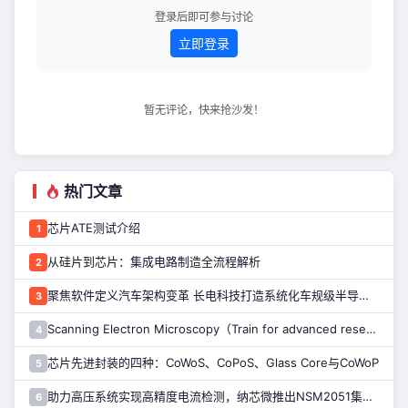
登录后即可参与讨论
立即登录
暂无评论，快来抢沙发！
热门文章
芯片ATE测试介绍
1
从硅片到芯片：集成电路制造全流程解析
2
聚焦软件定义汽车架构变革 长电科技打造系统化车规级半导体封测能力
3
Scanning Electron Microscopy（Train for advanced research）扫描电子显微镜介绍（二）
4
芯片先进封装的四种：CoWoS、CoPoS、Glass Core与CoWoP
5
助力高压系统实现高精度电流检测，纳芯微推出NSM2051集成式霍尔电流传感器
6