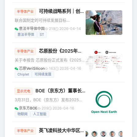
经验。我们解决的问题： · 解决了BM
刻变革。 随着千兆以太网作为骨干网络
的引入以及AVB（Audio/Video
可持续战略系列｜创造长期价值，赋能每一位利益相关者
半导体产业
Bridging）和TSN（Time-Sensitive
联合国制定的可持续发展目标
Networking）协议的加持，为音视频在
（SDG），明确了2030年全球可持续发
车载以太网中实时传输提供了确定性时
意法半导体中国
219
2026-04-14
展的优先任务与愿景，同时指出了当前
延和同步能力。 传统模拟音频总线存在
意法半导体
ST
全球面临的重大社会与环境挑战。作为
布线
一家跨国企业，意法半导体（ST）深刻
芯原股份《2025年
可持续发展
报告》正式发布
认识到自身肩负的责任，积极投身于这
半导体产业
些目标的实现，为全球可持续发展贡献
关于本报告 芯原股份正式发布《2025年
力量。 我们已将17项可持续发展目标，
可持续发展报告》，叙述了芯原2025年
芯原VeriSilicon
163
2026-04-16
与公司的核心议题、可持续发展规划及
在追求经营绩效的同时，积极践行社会
Chiplet
可持续发展
商业战略进行精准匹配，最终锁定了一
责任的工作成果，主动回应利益相关方
批与意法半导体可持续发展战略关联最
及社会各界的关注重点。报告围绕“芯”质
为紧密的目标，为后续行
BOE（京东方）董事长陈炎顺：以科技破局强动能，以笃行践诺促永续
生产力、智驾未来 · “芯”系安**全两大特
显示光电
色专题和治理原则、以人为本、芯火燎
3月31日，BOE（京东方）发布2025年
原、关爱地球**四大方面，通过丰富的
可持续发展报告，京东方董事长陈炎顺
京东方BOE
209
2026-04-16
案例，图文并茂地展示了芯原在公司治
发表寄语。 以下是陈炎顺寄语全文： 以
物联网
人工智能
理、员工关怀、技术创新、构筑生态、
科技破局强动能 以笃行践诺促永续
产教融合、公益慈善、绿色运营、保护
BOE（京东方）董事长 陈炎顺 当历史的
英飞凌科技大中华区首席财务官齐米乐 (Thomas Zimmerle) 当选中国德国商会・华东区董事会主席
车轮驶入2026年——中国“十五五”规划
半导体产业
的开局之年，我们正置身于前所未有的