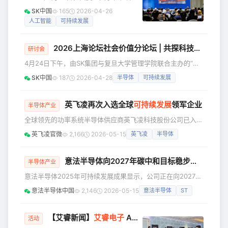
了企业运营的环境足迹，更通过资源的高效循环再生，将绿色
学术院联合主办的2026上海论坛“重构的
SK中国
165
2026-04-26
低碳理念深
时代：创新与共治”在沪开幕。当前，第
人工智能
可持续发展
四次工业革命浪潮正深刻重构全球产业
链、大国竞争格局与国际治理秩序。技
2026上海论坛社会价值分论坛 | 共探科技赋能与生态共赢的社会价值创造之路
术突破带来机遇的同时，也放大了治理
研讨会
赤字、安全风险与伦理困境等问题，推
4月24日下午，由SK集团与复旦大学管理学院联合主办的“企
动全球治理体系变革已成为国际社会共
业社会价值创造：科技赋能与生态共赢的协同之**路”分论坛
SK中国
187
2026-04-28
半导体
可持续发展
同关切。从宏观原则到微观实践，SK集
**在上海世界会客厅圆满举行。作为上海论坛的重要组成部
团在本届论坛上完成了对“创新与共治”主
分，本次分论坛呼应“重构的时代：创新与共治”年度主题，汇
题的一次完整回应。 【2026上海论坛开
聚全球政商学界精英，深入探讨企业如何以科技驱动社会进
英飞凌再次入选全球
可持续发展
领军企业
半导体产业
步，在开放协作中实现高质量、可持续的共赢发展。 【分论
全球领先的功率系统半导体供应商英飞凌科技股份公司已入选
坛现场】 本次分论坛分为“科技赋能助力企业创造社会价
道琼斯全球及欧洲最佳表现(Best-in-Class)指数。标普道琼
值”和“生
英飞凌官微
2,166
2026-05-15
英飞凌
半导体
斯指数（S&amp;P Dow Jones Indices）已于5月1日在纽约
公布了这一结果。 Elke Reichart 英飞凌科技管理委员会成员
兼首席数字化转型与可持续发展官 我们很荣幸看到英飞凌被
意法半导体向2027年碳中和目标稳步推进
半导体产业
认可为全球领先的可持续发展企业之一。英飞凌已经连续16年
意法半导体2025年可持续发展成果显示，公司正在向2027年
入选该榜单，这充分
碳中和目标及更广泛的环境、社会及治理（ESG）目标稳步前
意法半导体中国
2,146
2026-05-15
意法半导体
ST
进，制造工艺有害气体减排83%，废弃物资源化处置率97%，
水资源回收再利用率51%；同时创下最佳安全生产纪录，性别
薪酬差距调整后为2.3%，管理层女性占比22%。 通过购电协
【艾睿新闻】
艾睿电子
AMR 台中、台北路演圆满落幕
活动
议（PPA）购买有能源证书的可再生能源发电，目前意法半导