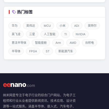
热门标签
华为
英伟达
MCU
小米
ADI
英特尔
英飞凌
三星
人工智能
TI
NVIDIA
意法半导体
智能座舱
Arm
AMD
台积电
半导体
FPGA
ST
新能源汽车
ee
nano
.com
纳米网是专注于电子行业的综合门户网站，为电子工
程师和行业从业者提供新闻资讯、技术应用、设计资
源等一站式服务。涵盖半导体、嵌入式、汽车电子、