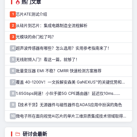
热门文章
芯片ATE测试介绍
1
从硅片到芯片：集成电路制造全流程解析
2
光模块的命门松了吗？
3
超声波传感器有哪些？怎么选用？实用参考指南来了！
4
无线射频入门！看这一篇，就够了！
5
批量变压器 EMI 不稳？CMRR 快速检测方案推荐
6
覆盖 40-1200V！一文拆解安森美 GaNEXUS™的关键优势和应用
7
1.65Gbps网速！小伙手搓5G CPE路由器！延迟仅10ms……
8
【技术干货】无源器件与磁性器件在ADAS应用中扮演的角色
9
微电子所在面向视觉AI芯片的单片三维异质集成技术领域取得进展
10
研讨会最新