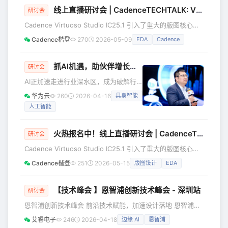
术团队共同参与。双方围绕氧化物产品质量策划、风险管控、
线上直播研讨会 | CadenceTECHTALK: Virtuoso Studio IC25.1 版图核心编辑功能概览
研讨会
量产保证等核心议题深入研讨，并在现场签署模组AOI深化合
Cadence Virtuoso Studio IC25.1 引入了重大的版图核心编
作意向书，以实际行动践行 “共识·共行·共赢” 的合作
辑增强功能，本次演示概述了 Cadence Virtuoso Studio
Cadence楷登
270
2026-05-09
EDA
Cadence
25.1 中核心版图编辑功能的增强内容。此次更新重点在于实
现用户界面的现代化、提升设计生产力，并为版图性能提供先
进的调试工具。 本次研讨会将了解学习 Virtuoso Studio
抓AI机遇，助伙伴增长——2026华为云核心生态伙伴共创研讨会在沪举行
研讨会
IC25.1 以下全新功能： 全新用户界面：Virt
AI正加速走进行业深水区，成为破解行
业难题、推动产业升级的重要力量。4月
华为云
260
2026-04-16
具身智能
9日，以“抓住AI时代机遇，助力伙伴持
人工智能
续增长”为主题的2026华为云核心生态伙
伴共创研讨会在上海华为练秋湖研发中
心举行。会议围绕AI战略投入、生态政
火热报名中！线上直播研讨会 | CadenceTECHTALK: Virtuoso Studio IC25.1 版图核心编辑功能概览
研讨会
策、行业实践与未来方向展开交流，汇
Cadence Virtuoso Studio IC25.1 引入了重大的版图核心编
聚德勤、今日人才、合力亿捷、亿嘉
辑增强功能，本次演示概述了 Cadence Virtuoso Studio
和、值得买科技、魔芯科技等核心生态
Cadence楷登
251
2026-05-15
版图设计
EDA
25.1 中核心版图编辑功能的增强内容。此次更新重点在于实
伙伴，共同探讨如何以生态协同推动AI
现用户界面的现代化、提升设计生产力，并为版图性能提供先
从技术走向产业现实，携手把握AI时代
进的调试工具。 本次研讨会将了解学习 Virtuoso Studio
【技术峰会 】恩智浦创新技术峰会 - 深圳站
研讨会
新机遇。
IC25.1 以下全新功能： 全新用户界面：Virt
恩智浦创新技术峰会 前沿技术赋能，加速设计落地 恩智浦创
新技术峰会 | 深圳 时间：2026年5月13日 (周三) 地点：深圳
艾睿电子
246
2026-04-18
边缘 AI
恩智浦
南山深铁皇冠假日酒店 大宴会厅 (南山区深南大道9819