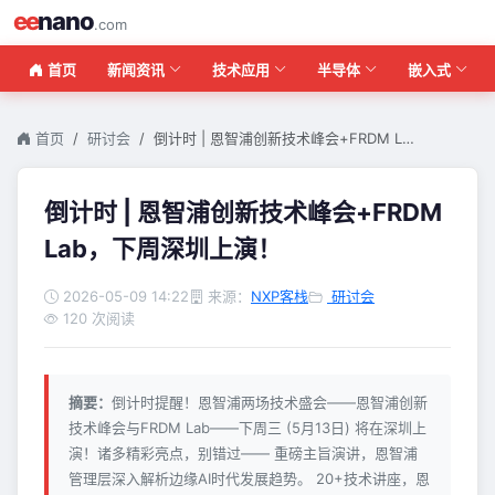
ee
nano
.com
首页
新闻资讯
技术应用
半导体
嵌入式
首页
研讨会
倒计时 | 恩智浦创新技术峰会+FRDM L…
倒计时 | 恩智浦创新技术峰会+FRDM
Lab，下周深圳上演！
2026-05-09 14:22
来源：
NXP客栈
研讨会
120 次阅读
摘要：
倒计时提醒！恩智浦两场技术盛会——恩智浦创新
技术峰会与FRDM Lab——下周三 (5月13日) 将在深圳上
演！诸多精彩亮点，别错过—— 重磅主旨演讲，恩智浦
管理层深入解析边缘AI时代发展趋势。 20+技术讲座，恩