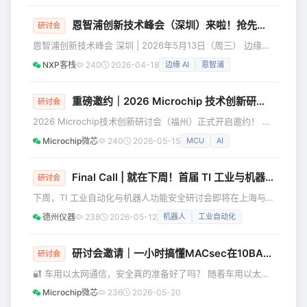
号） 恩智浦创新技术峰会汇聚行业前沿的赋能技术与实践经
验，聚焦汽车电子架构、汽车雷达、电气化、互联汽车、边缘
恩智浦创新技术峰会（深圳）来啦！抢先预约席位，前排围观“芯”科技~
研讨会
AI、机器人、工厂自动化、电力与能源管理、医疗健康等热门
恩智浦创新技术峰会 深圳 | 2026年5月13日（周三） 边缘
应用领域。大会将通过专家主导的主题演讲、深度
AI、机器人和软件定义汽车……驱动这些风口应用，需要哪些
NXP客栈
240
2026-04-18
边缘 AI
恩智浦
硬核的“芯”科技？5月13日，来2026年恩智浦创新技术峰会
（深圳）找答案！ 本届峰会汇聚行业前沿的赋能技术与实践
经验，聚焦汽车电子架构、汽车雷达、电气化、互联汽车、边
重磅邀约｜2026 Microchip 技术创新研讨会（福州），与您共探 AI 与汽车工业新机遇
研讨会
缘AI、机器人、工厂自动化、电力与能源管理、医疗健康等热
2026 Microchip技术创新研讨会（福州）正式开启邀约！ 本
门应用领域。大会将通过专家主题演讲、深度技术培训、实践
次研讨会将聚焦AI与汽车、工业技术的深度融合，深挖行业变
课
Microchip微芯
240
2026-05-15
MCU
AI
革带来的全新发展机遇，诚邀行业同仁、研发工程师、企业技
术伙伴齐聚现场，与 Microchip资深技术专家面对面交流，一
同探索智能、互联、安全领域的未来发展新方向。 本场技术
Final Call | 就在下周！首届 TI 工业与机器人功能安全研讨会来啦！
研讨会
创新研讨会将重点聚焦： ✅ AI与电动汽车推动的高效能源转
下周，TI 工业自动化与机器人功能安全研讨会即将在上海与
换 ✅ AI时代MCU / MPU的开发新模式
深圳正式开启。 研讨会将围绕工业自动化与机器人领域的关
德州仪器
238
2026-05-12
机器人
工业自动化
键功能安全挑战，结合 TÜV 认证开发流程与 TI 功能安全解
决方案，分享从标准理解到系统落地的工程实践经验。 参会
信息一览 上海站 2026 年 5 月 19 日（周二）｜9:30 –
研讨会邀请｜一小时搞懂MACsec在10BASE‑T1S中的应用
研讨会
17:30 上海世博桐森酒店｜上海市浦东新区世博大道1399号
🔐 车用以太网通信，安全真的准备好了吗？ 随着车用以太网
深圳站 2026 年 5 月 21
在整车架构中的广泛应用，ECU 之间正在传输越来越多的敏
Microchip微芯
236
2026-05-20
感数据。一旦通信被篡改、伪造或窃听，带来的将不仅是功能