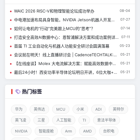
WAIC 2026 RISC-V和物理智能论坛成功举办
08-04
中电港加速布局具身智能，NVIDIA Jetson机器人开发专场圆满落幕
07-27
如何让电机的“行动”完美跟上MCU的“思考”？
07-14
打造安全高效AI数据中心：恩智浦解决方案和成功案例详解 | 恩智浦创新技术峰会演讲精选 ⑦
07-11
首届 TI 工业自动化与机器人功能安全研讨会圆满落幕
05-23
会议就在明天！线上直播研讨会 | CadenceTECHTALK: Redefining Circuit Design Efficiency with ML-Driven EM Optimization
05-21
【在线座谈】Molex 大电流解决方案：赋能高效数据中心的未来
05-21
最后24小时！西安功率半导体论坛明日开讲，6位大咖+到场有礼
05-21
热门标签
华为
英伟达
MCU
小米
ADI
英特尔
英飞凌
三星
人工智能
TI
意法半导体
NVIDIA
智能座舱
Arm
AMD
台积电