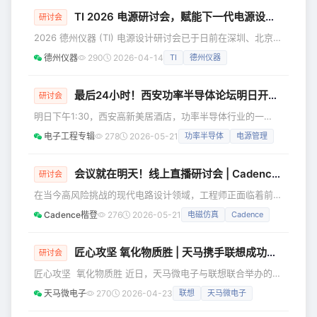
解析SiC热门应用赛道的行业动态与技术新风向。 英飞凌碳化
硅零碳应用技术大会 时间：2026年5月22日 地点：深圳 特
TI 2026 电源研讨会，赋能下一代电源设计！
研讨会
邀嘉宾 Dr. Peter Friedrichs 碳化硅技术创新专家 英飞凌科
2026 德州仪器 (TI) 电源设计研讨会已于日前在深圳、北京、
技 未来社会将面临电力网络的重
西安、上海、杭州五城巡回举办，顺利落幕。 本次研讨会围
德州仪器
290
2026-04-14
TI
德州仪器
绕高效、高功率密度及智能控制的核心行业趋势，通过八大深
度技术议题系统性地输出了涵盖基础拓扑、先进材料
(GaN)、创新结构（平面变压器）、数字控制及精密检测等在
最后24小时！西安功率半导体论坛明日开讲，6位大咖+到场有礼
研讨会
内的核心技术知识，为电源工程师提供了一场从基础理论到前
明日下午1:30，西安高新美居酒店，功率半导体行业的一
沿实战的全方位知识赋能。 硬核知识，技术干货大放送 从搞
场"现场实验"即将启动。 不是线上直播的隔屏观望，不
定 PCB
电子工程专辑
278
2026-05-21
功率半导体
电源管理
是白皮书的纸上谈兵——是六位技术负责人带着真实数据、量
产案例、失效样品，站在你面前，回答那些搜索引擎给不了答
案的问题： 氮化镓从消费电子杀向车载，意法半导体如何定
会议就在明天！线上直播研讨会 | CadenceTECHTALK: Redefining Circuit Design Efficiency with ML-Driven EM Optimization
研讨会
义技术边界？ 光储系统的芯片协同控制，上海贝岭的全系列
在当今高风险挑战的现代电路设计领域，工程师正面临着前所
方案到底省了多少BOM成本？ 威兆半导体的器件与系
未有的压力——日益紧迫的项目交付期限与更繁重的工作负
Cadence楷登
276
2026-05-21
电磁仿真
Cadence
荷，使传统耗时费力的手动电磁（EM）调优成为难以承受的
瓶颈。未来的趋势，属于自主化、AI 赋能的优化技术。
Cadence 诚邀您参加本次线上研讨会，我们将展示一套尖端
匠心攻坚 氧化物质胜 | 天马携手联想成功举办NB Oxide Workshop
研讨会
的工作流程，全面革新您在无源器件设计中的实践方式。会议
匠心攻坚 氧化物质胜 近日，天马微电子与联想联合举办的
将演示 Cadence EMX Designer、EMX Planar
NB Oxide Workshop在厦门天马光电子圆满举行。本次会议
天马微电子
270
2026-04-23
联想
天马微电子
以“领悟十五五战略使命，铸就NB氧化物质量口碑” 为指引，
天马微电子执行副总裁姜华玮携核心团队出席，联想质量及技