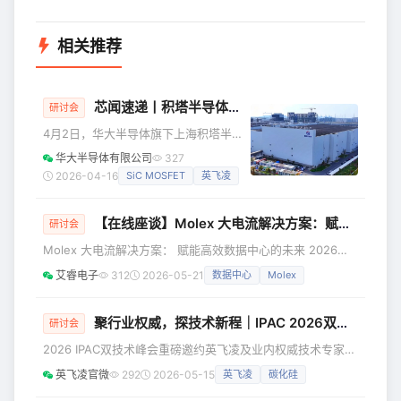
相关推荐
芯闻速递丨积塔半导体成功举办2026技术创新研讨会
研讨会
4月2日，华大半导体旗下上海积塔半导
体有限公司成功举办“共创价值、协同增
华大半导体有限公司
327
长”2026半导体技术创新研讨会。华大半
2026-04-16
SiC MOSFET
英飞凌
导体党委书记、董事长孙劼出席会议并
讲话，副总经理、积塔半导体总经理杨
【在线座谈】Molex 大电流解决方案：赋能高效数据中心的未来
琨等参加会议。来自汽车电子、具身智
研讨会
能、芯片设计等领域的260余名产业链伙
Molex 大电流解决方案： 赋能高效数据中心的未来 2026年6
伴齐聚一堂，共探技术前沿，共谋生态
月11日 10:00-11:30 座谈简介 随着 AI 、云端运算与高带宽应
艾睿电子
312
2026-05-21
数据中心
Molex
协同。 深耕特色工艺 铸就车规标杆 作
用的爆炸性成长，数据中心正面临能耗与效能的双重挑战。如
为华大半导体在特色工艺制造领域的战
何在有限空间中提供稳定、高效且安全的电力传输，成为下一
略支点，积塔半导体始终秉持“积沙成塔
代数据中心竞争力的关键。 本次直播将深入解析 Molex 完整
聚行业权威，探技术新程｜IPAC 2026双技术峰会报名火热进行中
研讨会
大电流连接器与电源分配解决方案，如何协助下一代数据中
2026 IPAC双技术峰会重磅邀约英飞凌及业内权威技术专家莅
心： 1. 提升能源效率，降低散热压
临分享，专家们以扎实的专业底蕴与丰富的落地实践，深度剖
英飞凌官微
292
2026-05-15
英飞凌
碳化硅
析碳化硅（SiC）技术的未来演进方向与产业规划，同步全景