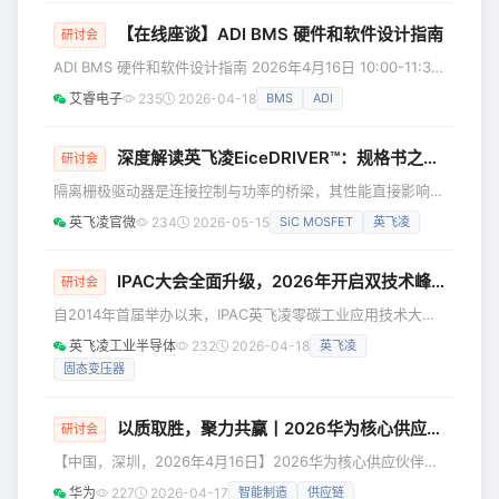
失效，更可能是系统级安全风险。 👉 那么问题来了： 在
【在线座谈】ADI BMS 硬件和软件设计指南
10BASE-T1S这样的新型车用以太网中，通信安全该如何实
研讨会
现？答案之一，就是 MACsec（媒体存取控制安全机制）。
ADI BMS 硬件和软件设计指南 2026年4月16日 10:00-11:30
2026年5月26日（星期二），Microchip将与EEW
座谈简介 作为电池管理领域的领先企业，ADI 深耕 BMS 应用
艾睿电子
235
2026-04-18
BMS
ADI
多年，设计并不断优化了多款专用电池管理与监测 IC，以及
软硬件系统解决方案，为能源存储和电动汽车客户提供可靠方
案和设计参考。本次研讨会将分享 ADI 在 BMS 系统设计中的
深度解读英飞凌EiceDRIVER™：规格书之外的硬核技术干货
研讨会
应用经验与挑战，涵盖系统设计的关键环节，包括通信、测
隔离栅极驱动器是连接控制与功率的桥梁，其性能直接影响系
量、诊断以及软件工具，同时讨
统效率、可靠性与安全性。然而，数据手册之外的设计细节，
英飞凌官微
234
2026-05-15
SiC MOSFET
英飞凌
往往才是决定成败的关键。 2026年5月20日15:00，英飞凌
专家将深度解读EiceDRIVER™隔离栅极驱动器系列，分享规格
书之外的硬核技术干货，助您从容应对实际开发挑战。
IPAC大会全面升级，2026年开启双技术峰会！
研讨会
EiceDRIVER™核心特性 EiceDRIVER™隔离栅极驱动器专为太
自2014年首届举办以来，IPAC英飞凌零碳工业应用技术大会
阳能逆变器、电动汽车充电桩、工业驱动等高
已走过十二载征程。我们始终以“驱动工业低碳转型”为使命，
英飞凌工业半导体
232
2026-04-18
英飞凌
深耕零碳技术领域，累计吸引上万名行业精英、专家学者及企
固态变压器
业代表参与，成为业内最具影响力的标杆盛会。 2026年，
IPAC大会全面升级， 开启双技术峰会新篇章！ 为进一步聚焦
零碳技术前沿，英飞凌将于2026年首次推出两大主题技术大
以质取胜，聚力共赢丨2026华为核心供应伙伴质量大会圆满举行
研讨会
会，诚邀您共襄盛举： 英飞凌碳化硅零碳应用技术大会 📅 时
【中国，深圳，2026年4月16日】2026华为核心供应伙伴质
量大会在深圳隆重举行。大会以“以质取胜，聚力共赢”为主
华为
227
2026-04-17
智能制造
供应链