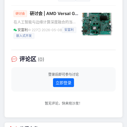
题，旨在深化与供应伙伴间的质量共识，携手共建产业链高质
量。来自全球130多家核心供应伙伴出席大会，共话质量，共
铸未来。 华为董事、首席供应官应为民为大会开幕发表致
研讨会 | AMD Versal Gen 2 开发实战进阶工坊——北京站
研讨会
辞，回顾与供应伙伴在过去一年共同取得的成绩，并感谢所有
在人工智能与边缘计算深度融合的当
供应伙伴的信任与支持。应为民表示，人工智能正在以超乎想
下，如何用新一代自适应计算技术实现
象的速度改变世
安富利
227
2026-05-08
安富利
系统高效加速，已经成为产品落地与技
嵌入式开发
术升级的核心。为了帮大家快速掌握硬
核开发能力，安富利携手AMD推出
“AMD Versal Gen 2 开发实战进阶工坊”
系列活动，会在上海、苏州、深圳、广
评论区
(0)
州、北京、南京、杭州、成都等多地举
办。 活动将聚焦第二代 AMD Versal™
AI Edge 系列 VEK385 评估套件，通过
登录后即可参与讨论
理论培训与真机
立即登录
暂无评论，快来抢沙发！