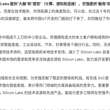
con Labs 提供“大脑”和“感官”（计算、感知和连接），世强提供“触角”
，而是在技术服务、市场拓展上的高度契合。可以说，在过去十年的I
厂与平台的深度绑定，基本把中国IoT开发的门槛给打下来了，共同推动了中
难直接触达中国成千上万的中小型企业。世强拥有庞大的本土客户群和成熟的
 将产品渗透到智能家居、工业自动化、汽车、抄表等各个细分行业。同时，无
技术资料、选型指南和本地技术支持，减少了 Silicon Labs 自
场的需求和竞争状况快速反馈给 Silicon Labs，助力其开发更
高附加值和长生命周期，为世强贡献了稳定的营收和利润。其无线 SoC是 I
世强在智能家居、表计等热门领域的方案具备极高的竞争力。更重要
ilicon Labs 的技术资源和先进产品，能吸引更多工程师在世强平