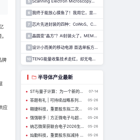
Scanning Electron Microscopy（Train for advanced research）扫描电子显微镜介绍（二）
5
我终于能放心摸鱼了！我用它，显示 Claude Code 执行状态……
6
芯片先进封装的四种：CoWoS、CoPoS、Glass Core与CoWoP
7
亿
经。
晶圆变“晶方”？AI封装火了，MEMS也能用吗？
8
设计小而美的移动电源 首选单板方案！
9
TENG能量收集技术走红，却无电源芯片可用……解决难题，只需一招！
10
品牌
半导体产业最新
据
ST与量子计算：为一个新的计算前沿带来规模化制造能力
07-14
答题有礼 | 可持续战略系列完结篇，ST以硬核实力斩获多项权威评级
05-26
供应
翱捷科技，重要股东拟二次减持！
05-26
强强联手｜方正微电子与超聚变达成战略合作，SiC助力AI智算新基建
05-26
纳芯微荣获联合电子2026生态伙伴峰会“优秀供应商奖”
05-26
灿勤科技，重要股东拟减持 2.44%
05-26