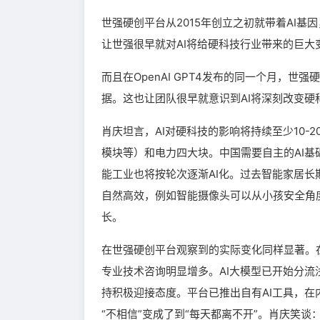
世强硬创平台从2015年创立之初就带着AI基因
让世强很早就对AI将给硬科技行业带来的巨大
而且在OpenAI GPT4发布的同一个月，世
据。这也让团队很早就意识到AI将深刻改变硬
肖庆坦言，AI对硬科技的影响将持续至少10-
模块等）和电力四大块。中国需要自主的AI基
能工业也将按轮次逐渐AI化。过去智能家居长
自然高效，例如智能摄像头可以从小孩安全角
长。
在世强硬创平台观察到的实际变化同样显著。
专业技术咨询明显增多。AI大模型已开始分流
持积极迎接态度。平台已推出自有AI工具，在内
“不相信”变成了到“每天都离不开”。肖庆笑谈