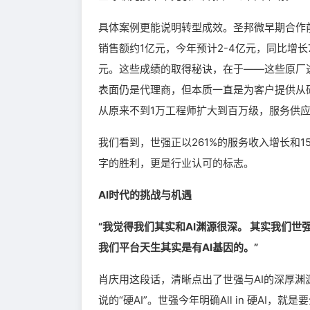
具体案例更能说明转型成效。圣邦微早期合作前
销售额约1亿元，今年预计2-4亿元，同比增长7
元。这些成绩的取得秘诀，在于——这些原厂
表面仍是代理商，但本质一直是为客户提供从
从原来不到1万工程师扩大到百万级，服务供应
我们看到，世强正以261%的服务收入增长和
字的胜利，更是行业认可的标志。
AI时代的挑战与机遇
“我觉得我们其实和AI渊源很深。 其实我们世
我们平台天生其实是有AI基因的。”
肖庆用这段话，清晰点出了世强与AI的深厚渊
说的“硬AI”。世强今年明确All in 硬AI