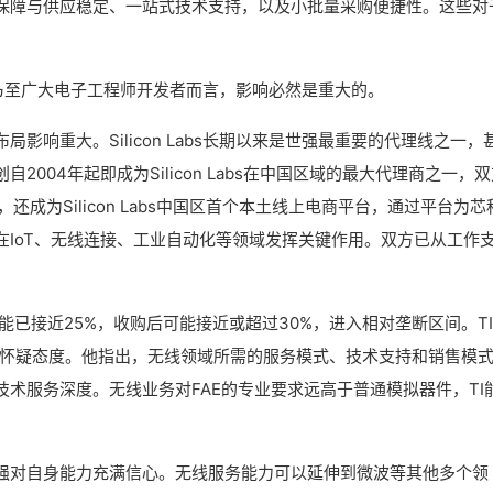
保障与供应稳定、一站式技术支持，以及小批量采购便捷性。这些对
世强、乃至广大电子工程师开发者而言，影响必然是重大的。
影响重大。Silicon Labs长期以来是世强最重要的代理线之一，
004年起即成为Silicon Labs在中国区域的最大代理商之一，双
成为Silicon Labs中国区首个本土线上电商平台，通过平台为芯
IoT、无线连接、工业自动化等领域发挥关键作用。双方已从工作
可能已接近25%，收购后可能接近或超过30%，进入相对垄断区间。T
持怀疑态度。他指出，无线领域所需的服务模式、技术支持和销售模
术服务深度。无线业务对FAE的专业要求远高于普通模拟器件，TI
强对自身能力充满信心。无线服务能力可以延伸到微波等其他多个领