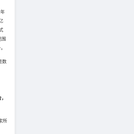
5年
亿
式
范围
升。
是数
合，
家所