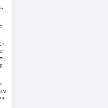
因，
数
（光
智
变得
很
的
AI
经从
，