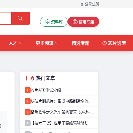
登录
注册
资料库
精选专题
人才
更多频道
精选专题
芯片选型
热门文章
芯片ATE测试介绍
1
从硅片到芯片：集成电路制造全流程解析
2
聚焦软件定义汽车架构变革 长电科技打造系统化车规级半导体封测能力
3
【技术干货】应用于高级驾驶辅助系统的图像传感器解决方案
4
内