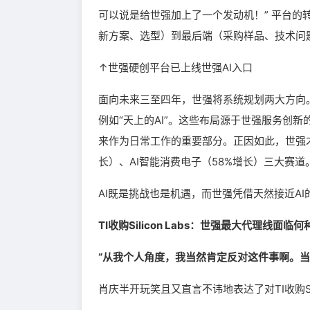
可以说是给世强加上了一个发动机！” 平台的
新方案、选型）到最后端（采购样品、技术问
↑世强硬创平台已上线世强AI入口
面向未来三至四年，世强将系统规划两大方向。
例如“天上的AI”。这些布局源于世强服务创
来作为日常工作的重要部分。正因如此，世强才能
长）、AI智能消费电子（58%增长）三大赛道
AI既是挑战也是机遇，而世强凭借天然接近A
TI收购Silicon Labs：世强最大代理线面临
“从我个人角度，我当然肯定反对这件事啊。当
肖庆半开玩笑且又直言不讳地表达了对TI收购Si