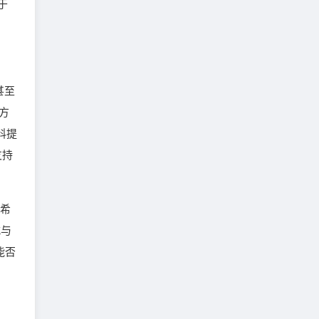
于
甚至
方
科提
支持
I希
式与
能否