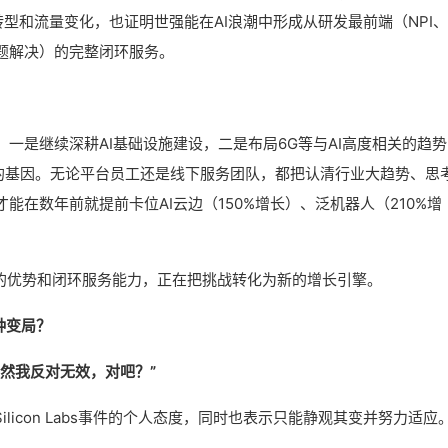
转型和流量变化，也证明世强能在AI浪潮中形成从研发最前端（NPI
题解决）的完整闭环服务。
一是继续深耕AI基础设施建设，二是布局6G等与AI高度相关的趋势
新的基因。无论平台员工还是线下服务团队，都把认清行业大趋势、思
在数年前就提前卡位AI云边（150%增长）、泛机器人（210%增
。
I的优势和闭环服务能力，正在把挑战转化为新的增长引擎。
何种变局？
然我反对无效，对吧？”
licon Labs事件的个人态度，同时也表示只能静观其变并努力适应