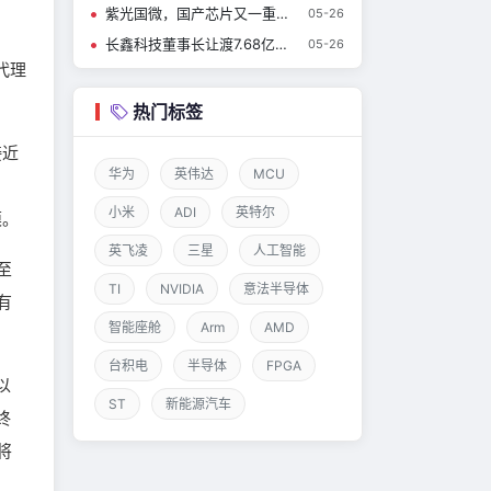
紫光国微，国产芯片又一重磅收购！
05-26
长鑫科技董事长让渡7.68亿股激励员工，承诺十年不减持
05-26
代理
热门标签
接近
华为
英伟达
MCU
小米
ADI
英特尔
模。
英飞凌
三星
人工智能
至
TI
NVIDIA
意法半导体
有
智能座舱
Arm
AMD
台积电
半导体
FPGA
以
ST
新能源汽车
终
将