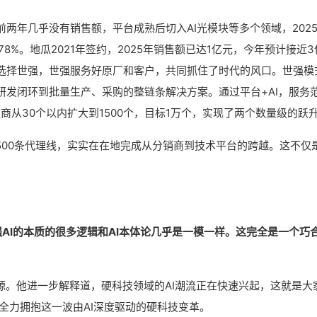
两年几乎没有销售额，平台成熟后切入AI光模块等多个领域，202
8%。地瓜2021年签约，2025年销售额已达1亿元，今年预计接近3
选择世强，世强服务好原厂和客户，共同抓住了时代的风口。世强模
研发闭环到批量生产、采购的整链条解决方案。通过平台+AI，服务
商从30个以内扩大到1500个，目标1万个，实现了两个数量级的跃
1500条代理线，实实在在地完成从分销商到技术平台的跨越。这不仅
强AI的本质的很多逻辑和AI本体论几乎是一模一样。这完全是一个巧
源。他进一步解释道，硬科技领域的AI潮流正在快速兴起，这就是大
，就是要全力拥抱这一波由AI深度驱动的硬科技变革。