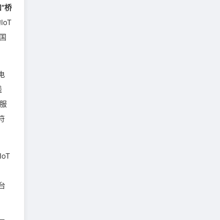
和“桥
oT
国
电
线
身服
符
oT
台