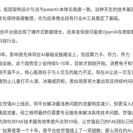
，底层架构设计与当今palantir本体论高度一致。这种天生的技术基
变化保持高度敏感，也为后来推出自有行业AI工具奠定了基础。
强硬创平台就出现了爆炸式数据增长，后来发现很可能是OpenAI在爬取
科技行业。
20年。影响首先体现在AI基础设施建设上，包括算力卡、存力、传力
础设施，这个趋势至少会持续5-10年，目前才刚刚开始。消费电子和
期不温不火，核心瓶颈在于与人交互的能力不足。现在AI让这一交互
度防止儿童打开火源、冰箱或药柜，类似场景将大量出现且持续时间
在世强AI上线后，到平台解决最浅表问题的流量明显减少，但更深入
浅层流量，但工程师最终仍需要专业服务来解决具体技术问题。世强对
测中对FAE技术服务效率提升达到10倍，让世强自己的FAE团队已
：“如果是第一个十年，是平台给世强插上了一双翅膀；那么现在的AI