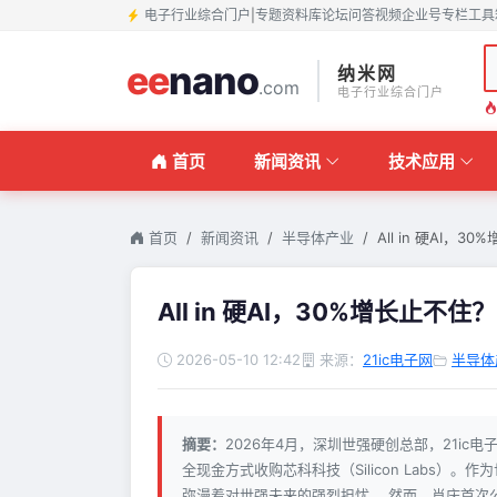
电子行业综合门户
|
专题
资料库
论坛
问答
视频
企业号
专栏
工具
ee
nano
纳米网
.com
电子行业综合门户
首页
新闻资讯
技术应用
首页
新闻资讯
半导体产业
All in 硬AI，3
All in 硬AI，30%增长止不住？
2026-05-10 12:42
来源：
21ic电子网
半导体
摘要：
2026年4月，深圳世强硬创总部，21ic
全现金方式收购芯科科技（Silicon Labs
弥漫着对世强未来的强烈担忧。 然而，肖庆首次公