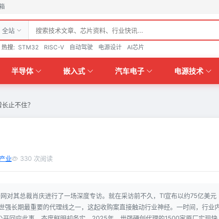
箱
全站
热搜:
STM32
RISC-V
自动驾驶
电源设计
AI芯片
半导体
嵌入式
汽车电子
电源技术
0%增长止不住？
产业
330 次阅读
电子网对其总裁肖庆进行了一场深度专访。就在采访前不久，TI宣布以约75亿美元
）。作为世强长期最重要的代理线之一，这起收购案直接触动行业神经。一时间，行业
开回应此事，态度鲜明却务实。2025年，世强硬创代理的1500家原厂实现快