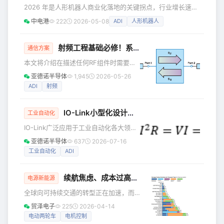
正在离系统更近。以前大家更习惯从参数、精度、封装这些角
2026 年是人形机器人商业化落地的关键拐点，行业增长速度
度去看它，现在不一样了。机器人要更细的触觉和位置反馈，
远超预期。据TrendForce数据显示，今年全球人形机器人出
工业设备要更早发现异常
中电港
222
2026-05-08
ADI
人形机器人
货量将突破 5 万台，同比增幅超 700%；国内市场规模也将
从 2025 年的 15.5 亿元跃升至超百亿级别，头部企业订单已
排至 2027 年，量产需求爆发式增长。 但热闹的赛道背后，
射频工程基础必修！系统解析各类S参数
通信方案
量产落地仍绕不开三大核心：关节运动的高精度控制、环境交
本文将介绍在描述任何RF组件时需要用
互的精准传感、全身数据的稳定通信 ——
到的一个最基本术语——散射参数（或S
亚德诺半导体
1,945
2026-05-26
参数）。但是，与有关该主题的其他很
ADI
射频
多文章不同，本文不仅会聚焦S参数的基
本定义，而且还会简要概述其在RF工程
IO-Link小型化设计瓶颈？功耗与散热这样搞定
中常用的主要类型。 0**1** 基本定义 S
工业自动化
参数量化了RF能量是如何通过系统传播
IO-Link广泛应用于工业自动化各大领
的，因而包含有关其基本特征的信息。
域。工厂部分区域环境温度偏高，致使
亚德诺半导体
637
2026-07-16
使用S参数可以将最复杂的RF器件表示为
各类模块与电子元件长期处于严苛的工
工业自动化
ADI
简单的N端口网络。图1显示了一个双端
作状态。随着工业4.0持续推进，智能功
口未平衡网络的例子，该网络可用于
能不断向边缘端下沉，设备尺寸要求也
续航焦虑、成本过高？电动两轮/三轮车的设计挑战这样破
愈发严苛。想要实现更小的外形尺寸，
电源新能源
散热问题便成为设计中必须重点考量的
全球向可持续交通的转型正在加速，而
环节。 小型化设计与IO密度提升 工业
电动出行解决方案——例如电动滑板
贸泽电子
225
2026-04-14
4.0推动智能向边缘端延伸，IO-Link的
车、电动自行车、电动踏板车和电动三
电动两轮车
电机控制
应用场景不断拓展，设备安装空间也日
轮车——正处在这次变革的前沿。这些