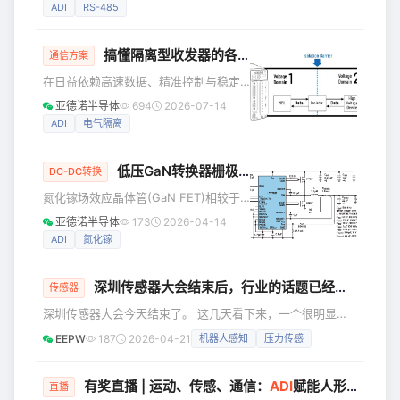
能源协会(IEA)的数据，建筑行业实现
ADI
RS-485
主机，以实现对交流电机的闭环控制。
2050年全球CO2净零排放目标的进展依
伺服驱动器和ABS编码器之间的RS-485
然不尽人意。具体而言，2030年的目标
通信链路通
搞懂隔离型收发器的各项优势 ，让你的系统设计少走弯路
是与2021年相比每平方米的能耗减少
通信方案
35%。目前，建筑能耗占全球能耗的
在日益依赖高速数据、精准控制与稳定
30%，为此人们担心，除非建筑行业采
连接的当今世界，看似普通的收发器实
亚德诺半导体
694
2026-07-14
取具体行动实现系统数字化转型和自动
则发挥着至关重要的作用。不过，并非
ADI
电气隔离
化，否则排放目标将无法实现。为了实
所有收发器的性能都完全一致。为此，
现有效的自动化，需要进行更多的实时
隔离型收发器应运而生，这种默默无闻
数据采
低压GaN转换器栅极驱动和测量
的核心器件，正重塑工程师在安全、可
DC-DC转换
靠性与性能层面的设计思路。 本文将介
氮化镓场效应晶体管(GaN FET)相较于
绍隔离型收发器的各项优势，进一步提
硅FET，开关速度更快，封装更小，功率
亚德诺半导体
173
2026-04-14
升系统稳定性。但在此之前，我们先对
损耗更低。这些特性使得电源转换器能
ADI
氮化镓
电气隔离作出定义。 什么是电气隔离？
够在更高频率下运行，从而既能减小整
图1：电子电路中隔离工作原理的可视化
体解决方案尺寸，又能保持高效率。虽
表示 电气隔离指
深圳传感器大会结束后，行业的话题已经变了
然DC/DC转换器的基本设计保持不变，
传感器
但GaN带来了额外的设计和测试挑战。
深圳传感器大会今天结束了。 这几天看下来，一个很明显的
其中一个较为关键的挑战是对栅极电压
感受是，传感器行业现在已经不按老路子表达自己了。会场里
EEPW
187
2026-04-21
机器人感知
压力传感
和时序进行精准控制。这种控制可能很
当然还有芯片、封测、材料、器件这些传统内容，但台上讲得
有难度，原因在于开关时间可能超过了
更多的，已经是机器人感知、工业状态监测、压力传感、算力
传统控制器和测试设备的处理能力。幸
基础设施这些更靠近应用端的方向。 这说明一件事：传感器
有奖直播 | 运动、传感、通信：
ADI
赋能人形机器人应用
直播
运的是，