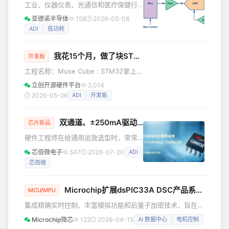
工业、仪器仪表、光通信和医疗保健行
并确保信号完整性（SI）与协议兼容性。
业有越来越多的应用开始使用多通道数
亚德诺半导体
158
2026-05-08
ADN4622BRNZ：PCIe Gen 1 LVDS 链
据采集系统，导致印刷电路板 (PCB) 密
ADI
低功耗
路隔离核心器件
度和热功耗方面的挑战进一步加大。这
些应用对高通道密度的需求，推动了高
我花15个月，做了块STM32学习板！实现20+功能！
通道数、低功耗、小尺寸集成数据采集
开发板
解决方案的发展，还要求精密测量、可
工程名称：Muse Cube : STM32掌上终
靠性、经济性和便携性。系统设计人员
端/mp3 工程作者：dydcyy 前言 今天逛
立创开源硬件平台
2,014
在性能、热稳定性和PCB密度之间进行
开源广场，看到一个【很适合单片机小
2026-05-26
ADI
开发板
取舍以维持较佳平衡，并且被迫不断寻
白练手】的开源项目。 这，是一个掌上
找创新方式来解决这些挑战，同时要将
终端，也是一个STM32学习板！它有
总物料 (BOM
双通道、±250mA驱动、750µA功耗——CBM8532这颗通用运放到底强在哪？
20+功能…… ——如果你想用STM32，
芯片新品
做一个完整项目。 ——如果你想锻炼自
硬件工程师在给通用运放选型时，常常
己的资源整合能力——比如将一个
卡在一个两难里： 要驱动LCD面板、耳
芯佰微电子
547
2026-07-20
ADI
192KB RAM里塞进RTOS+GUI+音频解
机、或者容性负载，普通运放几十mA的
码+模拟器 那这个项目，会非常适合你
芯佰微
输出电流根本不够看，往往得在后面再
参
挂一级缓冲； 加了缓冲级，BOM变长、
板面积变大、静态功耗也跟着上去了；
Microchip扩展dsPIC33A DSC产品系列，专为高密度AI数据中心电源、复杂
MCU/MPU
同时你又希望它是单电源、低功耗、轨
集成精确实时控制、丰富模拟功能和后量子加密技术，旨在简
到轨，好直接和MCU、CMOS DAC或
化设计并助力实现安全且**高性能的应用** 随着AI服务器、
ASIC对接。 这几条需求，通常很难落进
Microchip微芯
122
2026-04-15
AI 数据中心
电机控制
数据中心、汽车及工业系统对更高效率设计、确定性实时控制