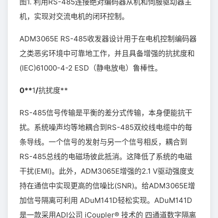
图1. 利用RS-485连接绝对编码器从机和伺服驱动器主
机，实现对交流电机的闭环控制。
ADM3065E RS-485收发器设计用于在电机控制编码器
之类恶劣环境中可靠地工作，并且具备增强的抗扰度和
(IEC)61000-4-2 ESD（静电放电）鲁棒性。
0**
1
/
抗扰度**
RS-485信号传输是平衡的差分式传输，本身便能抗干
扰。系统噪声均等地耦合到RS-485双绞线电缆中的每
条导线。一个信号的发射与另一个信号相反，耦合到
RS-485总线的电磁场彼此抵消。这降低了系统的电磁
干扰(EMI)。此外，ADM3065E增强的2.1 V驱动强度支
持在通信中实现更高的信噪比(SNR)。给ADM3065E增
加信号隔离可利用 ADuM141D轻松实现。ADuM141D
是一款采用ADI公司 iCoupler® 技术的 四通道数字隔离