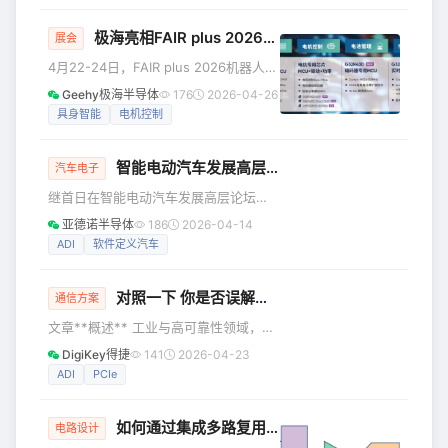
趋紧凑。这不仅对每一款IO-Link
创新车辆不仅减少了污染，还为日益拥
极海亮相FAIR plus 2026机器人全产业链接会，多款核心芯片与方案加速具身智能落地
挤的城市环境提供了更高效、更便捷的
展会
出行方式。根据《Travel and Mobility
4月22-24日，FAIR plus 2026机器人全
Tech》（TNMT）的一份报告，电动自
产业链接会在深圳成功举办。本次展会
Geehy极海半导体
176
2026-04-26
行车和电动踏板车的人均碳排放显著低
聚焦机器人全产业链创新，汇聚了众多
具身智能
电机控制
于其他交通方式。 图1：各类交通工具平
行业专家及上下游企业代表。在具身智
均碳排放 电动踏板车市场正在
能从技术验证逐渐迈向量产落地的背景
智能电动汽车发展高层论坛丨车芯协同共创，重塑未来智能出行
下，极海携多款机器人核心芯片及量产
汽车电子
级方案亮相，展示了极海深耕机器人产
继首日在智能电动汽车发展高层论坛
业、助力终端商业落地的产品布局。 极
(2026)展出E²B创新方案外，今日ADI汽
亚德诺半导体
186
2026-04-14
海机器人芯片产品矩阵 赋能机器人全链
车业务全球副总裁Shalini Palmer在国际
ADI
软件定义汽车
路环节 机器人的精准运动与智能决策，
论坛发表主旨演讲，围绕全球汽车产业
离不开底层硬件的协同支撑。极海本次
变革趋势分享了ADI从芯片到系统的技术
对照一下 你是否误解了变压器初级 / 次级阻抗？
升级路径以及本土化合作战略，进一步
通信方案
阐释ADI以创新与协同共创支撑智能出行
文章**概述** 工业与高可靠性领域，实
可持续发展的产业主张，为全球智能电
现 PCI Express（PCIe）接口的电气隔
DigiKey得捷
141
2026-04-23
动化转型注入半导体产业的坚实力量。
离对于系统的抗噪声、可靠性、接地分
ADI
PCIe
五大力量推动汽车产业变革 当前，汽车
离以及安全要求至关重要。
产业正迎来史上最为深刻
ADI（Analog Devices）提供基于
如何通过集成多路复用输入ADC搞掂空间受限的挑战？
Giga‑Speed 隔离技术的完整方案，可
电路设计
满足 PCIe Gen 1 高速链路的隔离需求，