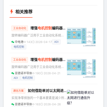
相关推荐
增强
电机控制
编码器应用的通信可靠性和性能
工业自动化
旋转编码器广泛用于工业自动化系统
中。此类编码器的典型应用是电力机
中电港
143
2026-04-17
ADI
械，其中编码器连接到旋转轴，从而向
电机控制
控制系统提供反馈。虽然编码器的主要
用途是角度位置和速度测量，但系统诊
断和参数配置等其他特性也很常见。图1
增强
电机控制
编码器应用的通信可靠性和性能
工业自动化
显示了一个电机控制信号链，其利用RS-
旋转编码器广泛用于工业自动化系统
485收发器和微处理器连接绝对编码器
中。此类编码器的典型应用是电力机
（ABS编码器）从机和工业伺服驱动器
亚德诺半导体
190
2026-04-21
械，其中编码器连接到旋转轴，从而向
主机，以实现对交流电机的闭环控制。
ADI
电机控制
控制系统提供反馈。虽然编码器的主要
伺服驱动器和ABS编码器之间的RS-485
用途是角度位置和速度测量，但系统诊
通信链路通
如何借助单对以太网进行通信升级？
断和参数配置等其他特性也很常见。图1
通信方案
显示了一个电机控制信号链，其利用RS-
实现净零排放的一个基本要素是减少所
485收发器和微处理器连接绝对编码器
有行业的CO2排放量。然而，根据国际
亚德诺半导体
163
2026-04-26
（ABS编码器）从机和工业伺服驱动器