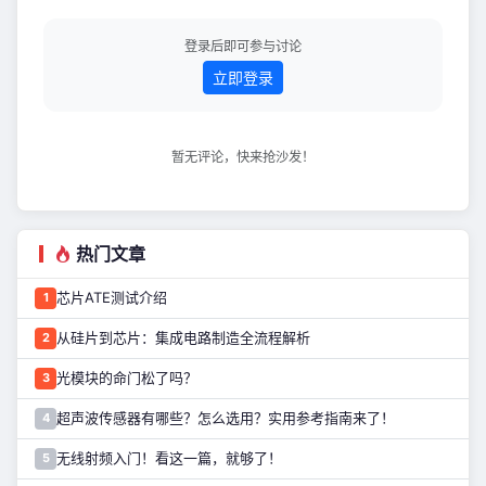
分析探讨：如果不采取适当的措施，确
保负载电流不会超过电感的最大饱和额
登录后即可参与讨论
定值，会出现什么情况。 0**1** 什么是
立即登录
开关模式
暂无评论，快来抢沙发！
热门文章
芯片ATE测试介绍
1
从硅片到芯片：集成电路制造全流程解析
2
光模块的命门松了吗？
3
超声波传感器有哪些？怎么选用？实用参考指南来了！
4
无线射频入门！看这一篇，就够了！
5