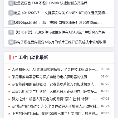
批量变压器 EMI 不稳？CMRR 快速检测方案推荐
6
覆盖 40-1200V！一文拆解安森美 GaNEXUS™的关键优势和应用
7
1.65Gbps网速！小伙手搓5G CPE路由器！延迟仅10ms……
8
【技术干货】无源器件与磁性器件在ADAS应用中扮演的角色
9
微电子所在面向视觉AI芯片的单片三维异质集成技术领域取得进展
10
工业自动化最新
人形机器人：AI 走进现实的桥梁，半导体技术驱动下一代机器人创新
08-04
采用集成功率管理与保护功能的电机驱动器的优势
08-04
从智能感知到高效驱动，安森美以系统方案加速机器人落地
07-29
从展台明星到工厂伙伴，人形机器人距落地应用还有多远？——ADI慕展芯情观察局圆桌派
07-29
算力之外：机器人开发者为何需要“感知-控制-计算”一体化
07-28
从“能动”到“精动”：东芝半导体破解人形机器人运动控制的平衡难题
07-24
上万的HARTLink，我花100做出来了！实测后，居然很可靠……
07-23