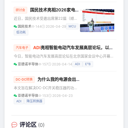
同一颗料里。 芯佰微（Corebai）推出
以及抗量子加密技术的需求不断增长，Microchip
CBM85
Technology Inc.（微芯科技公司）在dsPIC33A DSC产品系
国民技术亮相2026家电研讨会：N32G033，支撑“电控+”多场景覆盖
研讨会
列中新增dsPIC33AK256MPS306数字信号控制器（DSC）。
近日，国民技术受邀出席第22届（顺
该系列器件将高分辨率控制、高速
德）家电电源与智能控制技术研讨会，
国民技术
144
2026-04-29
MCU
并发布了题为《基于
低功耗
N32G033x(N32M0xx)系列的家电控制
实战与应用全解析》的演讲。 国民技术
在电控领域有深厚积累：从AI机器人的
ADI
亮相智能电动汽车发展高层论坛，以E²B创新方案赋能车身控制新架构时代
汽车电子
关节驱动、高端伺服控制，到工业级电
今日，智能电动汽车发展高层论坛在‌北京国家会议中心‌开幕，
机应用，均有成熟方案落地。将目光投
ADI以“智能互联，开启车身控制新架构时代”为主题，在现场
向家电市场，并非从零起步，而是将经
亚德诺半导体
157
2026-04-14
ADI
E²B
展示了E²B实时态势感知和控制解决方案，直击传统汽车电子
过高端场景验证的技术能力，向消费级
电气（E/E）架构痛点，通过底层通信技术的革新，为软件定
市场向下沉淀、向上赋能，打造更具性
义汽车（SDV）演进提供了强大的硬件基石。 E²B重新定义边
为什么我的电源会出现振铃和过热？
DC-DC转换
价比的规模化解决方案。
缘节点控制 随着汽车智能化程度的加深，车内传感器与执行
本文旨在解决DC-DC开关稳压器的功率
器的数量呈指数级增长，传统基于CAN/LIN 总线的分布式
级设计中面临的复杂难题，重点分析 电
亚德诺半导体
153
2026-04-23
感问题。设计人员为了获得各种优势，
ADI
降压转换器
例如减少输出纹波和尽量缩减解决方案
尺寸，往往会选择超出推荐范围的电感
值。然而，选择电感值过大或过小的元
件都会导致意想不到 的后果，可能会造
评论区
(0)
成芯片严重损坏并降低效率。本文还将