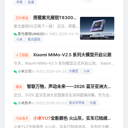
促销政策正式公布，微博上立马出现了
19.6%的份额坐在中国手机市场头把交椅
苹果
高通
#iPhone 17 Pro降价2000元#的热搜词
上。但到了2025年
条。 除了苹果，安卓阵营在618也有动
搭载紫光展锐T8300，
小米
Redmi 15A 5G登
作，除了常规的打折促销外，部分品牌
芯片新品
还在发新品。618可以看作是一次对手机
紫光展锐5G芯再下一城！ 近日，搭载紫
行业一季度乃至整个上半年的考试，新
光展锐T8300 芯片的小米Redmi 15A
紫光展锐UNISOC
168
2026-04-16
品的竞争力、价格力如何，都会在这场
5G 在印度正式上市，该产品凭借大屏沉
小米
紫光展锐
大促中显露无疑。透过今年618，我们也
浸体验、长效续航、影像与AI智能体
能一窥2026手机产
验，为印度市场用户带来全新的5G智能
Xiaomi MiMo-V2.5 系列大模型开启公测
选择。 真英雄，实力登场 “THE REAL
人工智能
HERO”Redmi 15A 5G正面配备6.9英
今天，Xiaomi MiMo-V2.5 系列模型正式开启公测。 Xiaomi
寸，120Hz高刷大屏，画面细腻流畅、
MiMo-V2.5 系列包含 MiMo-V2.5、V2.5-Pro 、V2.5-TTS
小米公司
743
2026-04-23
大模型
小米
色彩层次丰富，同时获得三重TUV护眼
Series 、V2.5-ASR。 更强的推理，更稳的 Agent ，更长的
认证，有效降低蓝光与频闪，长时间使
上下文，更强的指令遵循与模糊指令理解，更好的全模态感知
用
和理解 ——这是一次从“能用”到“好用”的全面跨越。 与此同
智联万物，声动未来——2026 蓝牙亚洲大会暨展览落幕，
展会
时，我们也对 Token Plan 定价方案
近日，2026 蓝牙亚洲大会暨展览在深圳圆满闭幕。作为全球
蓝牙领域的旗舰盛会，本次大会以"定义标准，改变世界"为主
小米技术
305
2026-05-02
意法半导体
乐鑫
题，汇聚了全球 60 余家参展商、50 余场主题演讲及众多业
界精英，不仅搭建了技术交流与合作的高端平台，更将"连接
世界，共创美好未来"的愿景转化为实际行动，彰显了中国及
小米
YU7
全新颜色 火山灰，实车已陆续进店
汽车电子
亚太地区作为全球蓝牙标准核心贡献者的重要地位，为全球无
小米YU7全新颜色 火山灰，实车已陆续进店。 灰色在冷暖光