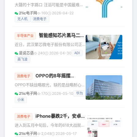
通过线上线下联动，共同见证了这场属于小米人的文化盛会。
大疆的十字路口 汪滔可能是中国最难约
01 脚踏实地，仰望星空 大会伊始，小米集团合伙人、集团总
的企业家之一。 今年是大疆创立二十周
21ic电子网
160
2026-04-22
裁兼手
年，二十年间，创始人汪滔公开露面的
无人机
消费电子
次数屈指可数。 不久前，大疆、影石、
拓竹等几家科技企业频繁冲上热搜，引
智能感知芯片黑马二闯港交所
起科技圈关注。有消费者吐槽大疆在“背
半导体产业
刺”用户，有人说大疆在扼杀旧部，也有
近日，武汉聚芯微电子股份有限公司正
人评价大疆陷入了增长停滞......眼下，外
式向港交所递交上市申请书，二度闯关
是说芯语
240
2026-04-30
ADI
界对大疆众说纷纭。 前几日，汪滔极其
港股资本市场。 作为深耕智能感知、机
罕见地接受了《晚点LatePost》专访，
英飞凌
器视觉与影像传感赛道的本土芯片设计
在企业管理、产品竞争、个人成长
企业，聚芯微不靠代工、专注芯片研发
设计，常年扎根消费电子核心供应链，
OPPO的8年摇摆…
消费电子
在欧美日巨头长期把持高端传感芯片市
OPPO不缺战略眼光，缺的是战略耐心。
场的背景下，聚芯微的上市征程与发展
2026年4月，一加中国区总裁李杰发了
成色，俨然成为观察国内智能感知芯片
21ic电子网
170
2026-05-10
华为
一封内部信，宣布一加与realme正式合
国产替代进程的核心风向标。 深耕行业
小米
并。 两个曾经承载着OPPO不同野心的
多年，聚芯微早已形成贴合市场需求、
子品牌，如今共享同一套汇报线和资源
梯度布局合理的完整产品
池。 这不是扩张，是收拢。 如果你去看
iPhone暴跌2千，安卓集体跳水
消费电子
OPPO过去几年的成绩单，就会明白这种
进入到五月中旬后，今年的618大战就正
收拢不是战略主动，而是销量倒逼的自
式拉开帷幕。5月15日，苹果官方的618
救。 2023年第一季度，OPPO还以
21ic电子网
2,048
2026-05-17