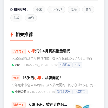
相关标签：
小米
小米YU7
活动
试驾
车模
预约
相关推荐
小米
汽车4月真实销量曝光
汽车电子
大家还记得这个月初的时候，各家车企都公布了4月份的销量
数据，小米汽车当时公布的数据的说法是“小米汽车4月交付量
21ic电子网
278
2026-05-12
小鹏汽车
小米
超过3万台”，但是并没有公布具体的交付数字。对此，大家也
都比较好奇，到底具体数字是多少呢？于是纷纷猜测，大家普
遍预估的都是3.4万、3.5万辆这样子。 没想到啊，目前真实
16岁的
小米
，从容向前！
活动
数据出来了，跟大家猜测的还是有差距的，跟小米汽车自己公
今年是小米创立16周年。从银谷大厦的一间小创业公司，到如
布的3万辆这个基准数据的差距可以说非常大！今天，根据汽
今覆盖“人车家全生态”的科技企业，我们一路走来，从容向
车行业博主透
小米公司
216
2026-04-16
新能源汽车
人工智能
前。而“真诚热爱”这四个字，始终刻在每一个小米人的骨子
里。 4月9日晚，2026「我们小米人」价值观大会在北京小米
科技园篮球馆圆满落幕。全球44个分会场、一万多名小米人
大疆汪滔，被迫走向台前
消费电子