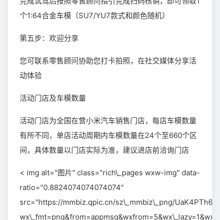
完成试驾后按照零售顾问指引完成扫码核销，即可领取1
个1:64合金车模（SU7/YU7款式和颜色随机）
第五步：欢迎分享
您可联系零售顾问协助您打卡拍照，在社交媒体分享活
动体验
活动门店及车模数量
活动门店为全国在营小米汽车销售门店，每店车模数量
有所不同，单店活动周期内车模数量在24个至660个区
间，具体数量以门店实际为准，建议进店前洽询门店
< img alt="图片" class="rich\_pages wxw-img" data-
ratio="0.8824074074074074"
src="https://mmbiz.qpic.cn/sz\_mmbiz\_png/UaK4P
wx\_fmt=png&from=appmsg&wxfrom=5&wx\_lazy=1&wx\_