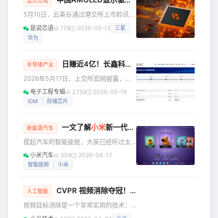
显示光电
5月10日，云英谷通过港交所上市聆讯。
作为中国大陆唯一在AMOLED驱动芯片
是说芯语
179
2026-05-12
三星
前装市场实现千万级量产并进入主流手
华为
机品牌供应链的设计公司，其即将登陆
资本市场，标志着国产高端显示驱动芯
片产业迈入资本化新阶段，有望加速打
日赚近4亿！长鑫科技IPO重启
半导体产业
破海外厂商长期垄断。 云英谷科技成立
2026年5月17日，上交所官网披露，长
于2012年，总部坐落于北京，是国内领
鑫科技集团股份有限公司（以下简称“长
先的无晶圆厂（Fabless）半导体设计企
电子工程专辑
2,159
2026-05-19
鑫科技”）科创板IPO审核状态由“中止”恢
业，核心聚焦AMOLED显示驱动芯片、
IDM
存储芯片
复为“已问询”。此前该项目因财务资料过
Micro-OLED显示背板及驱动
有效期于2026年3月31日中止，此次公
一文了解
小米
新一代SU7智能座舱：为什么它更聪明、更好玩，也更懂你
司补充2025年年报及2026年一季度经
新能源汽车
营数据后，正式恢复上市审核进程。 据
提起汽车的智能座舱，大家已经听过太
报道，长鑫科技本次科创板IPO拟募集资
多“参数”和“能力”。 但对真正每天用车的
小米汽车
306
2026-04-17
金295亿元，为科创板开板以来募资规模
人来说，更在意的往往是：它是否真的
智能座舱
小米
第二大项目。资金将投向存储器晶圆制
懂你，以及能否在每一次出行里，都带
造量产线技术升级
来轻松又愉悦的体验。 这一次，新一代
CVPR 视频消除夺冠！
小米
开源视频消除神器 SV
SU7 不仅能陪你聊天、帮你规划行程，
人工智能
还能把车内氛围变得鲜活有趣，让高频
视频目标消除是一个非常实用的技术：
操作愈发顺手自然。 如果用一句话来总
当你在美丽的风景里拍了一段视频或