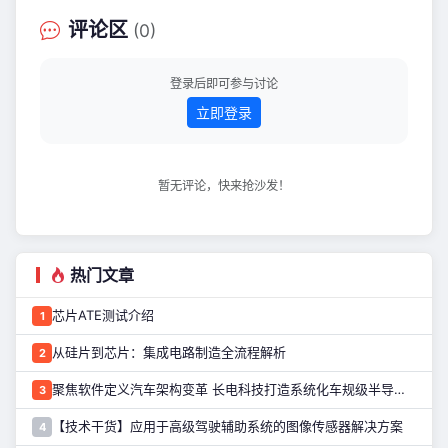
最近又决定用回iPhone，倒也不是对安
卓旗舰有什么不满，而是iPhone Air的
评论区
(0)
价格确实香（到手5099元），加上也快
三年没有正经用过iPhone了，怪想念
的。 说实话，当我重新把iPhone拿在手
登录后即可参与讨论
里的那一刻，我
立即登录
暂无评论，快来抢沙发！
热门文章
芯片ATE测试介绍
1
从硅片到芯片：集成电路制造全流程解析
2
聚焦软件定义汽车架构变革 长电科技打造系统化车规级半导体封测能力
3
【技术干货】应用于高级驾驶辅助系统的图像传感器解决方案
4