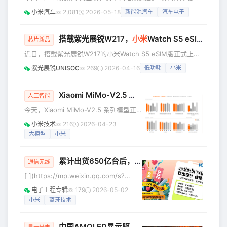
线连接产业发展注入新动能。 作为蓝牙技术联盟（SIG）联盟
影间细腻变化，朦胧而富有层次，低调却经得起反复品味。欢
会员（
小米汽车
2,081
2026-05-18
新能源汽车
汽车电子
迎大家到店近距离品鉴，详细门店地址大家可以看看～ 同
时，小米YU7还新增了大家喜爱的霞光紫，更多颜色也在陆续
进店，敬请期待。由于运输时间差异，准确到店时间咨询门
搭载紫光展锐W217，
小米
Watch S5 eSIM版上市，超长续航芯体验
芯片新品
店。 361家门店详细信息，欢迎到店看车 北京：共17家 小米
近日，搭载紫光展锐W217的小米Watch S5 eSIM版正式上
汽车超级工厂店 小米汽车北京市大兴区京南运通汽车园销售
市，该产品在续航、独立通信、运动健康监测及定位精度等关
服务中心 小
紫光展锐UNISOC
269
2026-04-16
低功耗
小米
键性能上实现全面提升，为用户带来更轻便、更持久、更独立
的智能穿戴体验。 轻薄设计**，**功能全面升级 小米Watch
S5配备1.48英寸AMOLED高清大屏，采用10.99mm的轻薄不
Xiaomi MiMo-V2.5 系列大模型开启公测
人工智能
锈钢表体，重量仅46克，表圈为46mm一体式设计。无缝衔
今天，Xiaomi MiMo-V2.5 系列模型正
接的纤薄机身配合精致细节工艺，整体视
式开启公测。 Xiaomi MiMo-V2.5 系列
小米技术
216
2026-04-23
包含 MiMo-V2.5、V2.5-Pro 、V2.5-
大模型
小米
TTS Series 、V2.5-ASR。 更强的推
理，更稳的 Agent ，更长的上下文，更
累计出货650亿台后，蓝牙下一个100亿的“中国密码”
强的指令遵循与模糊指令理解，更好的
通信无线
全模态感知和理解 ——这是一次从“能
[ ](https://mp.weixin.qq.com/s?
用”到“好用”的全面跨越。 与此同时，我
__biz=MzIxMDE0NTM0Nw==&amp;mid=2649358184&amp;idx=3&
电子工程专辑
179
2026-05-02
们也对 Token Plan 定价方案
1998年5月，爱立信、IBM、英特尔、诺
小米
蓝牙技术
基亚与东芝五家科技巨头共同勾勒了一
个宏大的愿景——
中国AMOLED显示驱动芯片第一股即将来了！