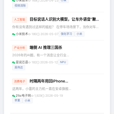
小米技术
169
2026-04-23
小米
结，这次升级带来的核心感受就是：更
livephoto，而回看的时候发现画面中有
聪明、更贴心、更有生活感。 01 小爱更
视频消除
不希望出现的内容（比如路人），这时
聪明，也更贴心了 智能座舱里用户每
景色已经变换无法再次拍摄，甚至已经
离开了拍摄地点，视频消除技术可以挽
目标说话人识别大模型，让车外语音“聚精会神”听懂你
人工智能
救你的不完美视频。 在实际研发视频消
你有没有遇到过这样的尴尬？ 在停车场场景下，当你对车辆
除任务的过程中，我们发现了一个普遍
说出 “小爱同学，锁车” 时，若旁边路人随口发出类似 “关闭”
存在的问题：现有的方法大多在理想条
小米技术
180
2026-05-07
强化学习
小米
“停” 的语音，传统车外语音方案可能出现误触发；而当你手持
件下设计和验证，而真实世界的视频远
物品走向车尾，说出 “小爱同学，打开后备箱” 时，受移动状
比论文里的测试场景复杂——模型识别
态与环境噪声影响，指令也可能出现识别不完整、响应不及时
端侧 AI 推理三国杀
产业分析
的掩码边缘不够
的情况。 这些问题表面看是“车外太吵”，本质上其实是一个更
2026年的AI圈，有一个消息让全行业震
难的技术挑战——“鸡尾酒会”**场景下的目标说话人语音识
动：英伟达豪掷200亿美金收购Groq，
是说芯语
182
2026-05-12
NPU
坚定押注HBM+LPU的协同路线，试图
英伟达
垄断从云端到边缘的全场景推理算力。
而与此同时，AI行业正面临一个普遍困
境——AI快用不起了！智谱、Anthropic
时隔两年用回iPhone，我震惊了！
消费电子
等大模型机构密集涨价、调整计费模
这两年，小雷的主力机一直在安卓旗舰
式，背后的核心症结，正是端侧AI推理
之间切换，从小米、OPPO到vivo、荣
的底层架构瓶颈。 如今，全球端侧AI推
21ic电子网
1,929
2026-05-19
耀，几乎每一代旗舰都摸过一遍，而最
理赛道已经悄然分成了三条截然不同的
苹果
小米
近一次用iPhone（不算体验的话）则是
路线，分别由英伟达、高通和
两年多前了。 或许是静极思动的原因，