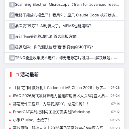
Scanning Electron Microscopy（Train for advanced research）扫描电子显微镜介绍（二）
5
我终于能放心摸鱼了！我用它，显示 Claude Code 执行状态……
6
晶圆变“晶方”？AI封装火了，MEMS也能用吗？
7
设计小而美的移动电源 首选单板方案！
8
极速陷阱：你的测试仪器“看”到真实的SiC了吗?
9
TENG能量收集技术走红，却无电源芯片可用……解决难题，只需一招！
10
活动最新
【拼“芯”图 赢好礼】CadenceLIVE China 2026 | 数字设计与签核技术专题
07-28
IPAC 2026英飞凌智算电力基建应用技术大会8月盛大启幕
07-24
都是硬件工程师，为啥我搞DIY，总是烂尾？！
07-14
EtherCAT实时控制与工业方案实战|Workshop
07-12
小米17 Max，太绝了！
05-25
高效驱动，智控未来｜2026英飞凌高效电机&电源方案技术日即将开启
05-23