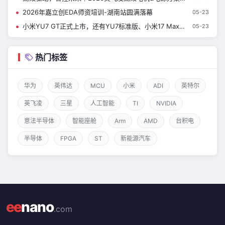
2026年嘉立创EDA师资培训-湖南站圆满落幕
05-23
小米YU7 GT正式上市，还有YU7标准版、小米17 Max及众多生态新品
05-23
热门标签
华为
英伟达
MCU
小米
ADI
英特尔
英飞凌
三星
人工智能
TI
NVIDIA
意法半导体
智能座舱
Arm
AMD
台积电
半导体
FPGA
ST
新能源汽车
ee
nano
.com