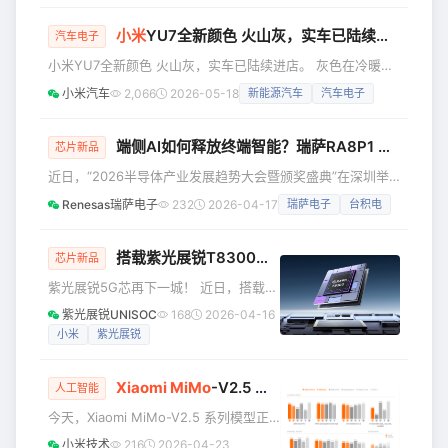
都比较好奇，到底具体数字是多少呢？于是纷纷猜测，大家普
遍预估的都是3.4万、3.5万辆这样子。 没想到啊，目前真实
小米
YU7全新颜色 火山灰，实车已陆续进店
汽车电子
数据出来了，跟大家猜测的还是有差距的，跟小米汽车自己公
小米YU7全新颜色 火山灰，实车已陆续进店。 灰色在冷暖光
布的3万辆这个基准数据的差距可以说非常大！今天，根据汽
影间细腻变化，朦胧而富有层次，低调却经得起反复品味。欢
车行业博主透
小米汽车
2,066
2026-05-18
新能源汽车
汽车电子
迎大家到店近距离品鉴，详细门店地址大家可以看看～ 同
时，小米YU7还新增了大家喜爱的霞光紫，更多颜色也在陆续
进店，敬请期待。由于运输时间差异，准确到店时间咨询门
端侧AI如何释放终端智能？瑞萨RA8P1 MCU展现“芯”实力
芯片新品
店。 361家门店详细信息，欢迎到店看车 北京：共17家 小米
近日，“2026半导体产业发展趋势大会暨颁奖盛典”在深圳举
汽车超级工厂店 小米汽车北京市大兴区京南运通汽车园销售
行。在“AI赋能消费电子创新应用论坛”上，瑞萨电子中国嵌入
服务中心 小
Renesas瑞萨电子
232
2026-04-17
瑞萨电子
台积电
式处理器高级专家凌滔发表了题为《无处不在的高效端侧AI，
释放终端潜能》的演讲，分享了瑞萨最新一代RA8P1 MCU如
何以强劲性能推动边缘AI规模化落地。 瑞萨电子中国嵌入式
搭载紫光展锐T8300，
小米
Redmi 15A 5G登
芯片新品
处理器高级专家凌滔发表演讲 双核异构架构：定义MCU新性
紫光展锐5G芯再下一城！ 近日，搭载紫
能基准 要理解RA8P1 MCU为何能成为端侧AI的理想
光展锐T8300 芯片的小米Redmi 15A
紫光展锐UNISOC
168
2026-04-16
5G 在印度正式上市，该产品凭借大屏沉
小米
紫光展锐
浸体验、长效续航、影像与AI智能体
验，为印度市场用户带来全新的5G智能
Xiaomi MiMo
-V2.5 系列大模型开启公测
选择。 真英雄，实力登场 “THE REAL
人工智能
HERO”Redmi 15A 5G正面配备6.9英
今天，Xiaomi MiMo-V2.5 系列模型正
寸，120Hz高刷大屏，画面细腻流畅、
式开启公测。 Xiaomi MiMo-V2.5 系列
小米技术
216
2026-04-23
色彩层次丰富，同时获得三重TUV护眼