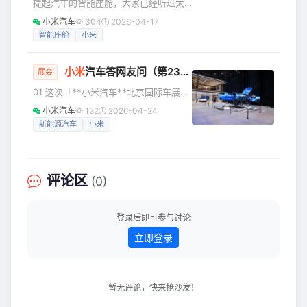
提起汽车的智能座舱，大家已经听过太
法、材料工程、封测制造全链条能力，创新推出TCM（存储
多“参数”和“能力”。 但对真正每天用车的
小米汽车
304
2026-04-17
技术合约制造）
人来说，更在意的往往是：它是否真的
智能座舱
小米
懂你，以及能否在每一次出行里，都带
来轻松又愉悦的体验。 这一次，新一代
小米
汽车答网友问（第237集）
SU7 不仅能陪你聊天、帮你规划行程，
展会
还能把车内氛围变得鲜活有趣，让高频
01 这次「**小米汽车**北京国际车展专
操作愈发顺手自然。 如果用一句话来总
场发布会」，会发布哪些新信息？ 明天
小米汽车
122
2026-04-24
结，这次升级带来的核心感受就是：更
（4月24日）上午9点，雷总将在现场主
新能源汽车
小米
聪明、更贴心、更有生活感。 01 小爱更
讲本次「小米汽车北京国际车展专场发
聪明，也更贴心了 智能座舱里用户每
布会」，现场同步分享小米汽车的最新
进展，带来 Xiaomi Vision Gran
Turismo 的国内车展首秀，以及公布小
评论区
(0)
米 YU7 相关最新信息。发布会结束之
后，还将开启约 40 分钟的逛展直播，欢
迎大家锁定小米官方账号直播动态，咱
登录后即可参与讨论
们直播间见！
立即登录
暂无评论，快来抢沙发！