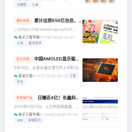
包含 MiMo-V2.5、V2.5-Pro 、V2.5-
大模型
小米
认证，有效降低蓝光与频闪，长时间使
TTS Series 、V2.5-ASR。 更强的推
用
理，更稳的 Agent ，更长的上下文，更
累计出货650亿台后，蓝牙下一个100亿的“中国密码”
强的指令遵循与模糊指令理解，更好的
通信无线
全模态感知和理解 ——这是一次从“能
[ ](https://mp.weixin.qq.com/s?
用”到“好用”的全面跨越。 与此同时，我
__biz=MzIxMDE0NTM0Nw==&amp;mid=2649358184&amp;idx=3&
电子工程专辑
179
2026-05-02
们也对 Token Plan 定价方案
1998年5月，爱立信、IBM、英特尔、诺
小米
蓝牙技术
基亚与东芝五家科技巨头共同勾勒了一
个宏大的愿景——
中国AMOLED显示驱动芯片第一股即将来了！
显示光电
5月10日，云英谷通过港交所上市聆讯。
作为中国大陆唯一在AMOLED驱动芯片
是说芯语
177
2026-05-12
三星
前装市场实现千万级量产并进入主流手
华为
机品牌供应链的设计公司，其即将登陆
资本市场，标志着国产高端显示驱动芯
片产业迈入资本化新阶段，有望加速打
日赚近4亿！长鑫科技IPO重启
半导体产业
破海外厂商长期垄断。 云英谷科技成立
2026年5月17日，上交所官网披露，长
于2012年，总部坐落于北京，是国内领
鑫科技集团股份有限公司（以下简称“长
先的无晶圆厂（Fabless）半导体设计企
电子工程专辑
2,145
2026-05-19
鑫科技”）科创板IPO审核状态由“中止”恢
业，核心聚焦AMOLED显示驱动芯片、
IDM
存储芯片
复为“已问询”。此前该项目因财务资料过
Micro-OLED显示背板及驱动
有效期于2026年3月31日中止，此次公