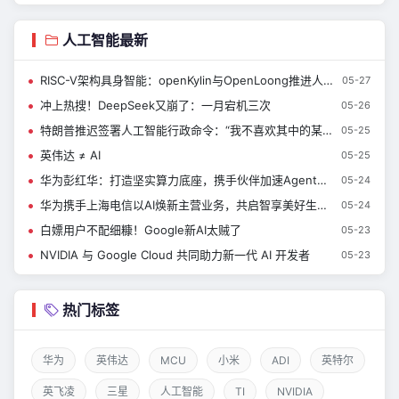
人工智能最新
RISC-V架构具身智能：openKylin与OpenLoong推进人形机器人适配
05-27
冲上热搜！DeepSeek又崩了：一月宕机三次
05-26
特朗普推迟签署人工智能行政命令：“我不喜欢其中的某些方面”
05-25
英伟达 ≠ AI
05-25
华为彭红华：打造坚实算力底座，携手伙伴加速Agent应用创新
05-24
华为携手上海电信以AI焕新主营业务，共启智享美好生活新时代
05-24
白嫖用户不配细糠！Google新AI太贼了
05-23
NVIDIA 与 Google Cloud 共同助力新一代 AI 开发者
05-23
热门标签
华为
英伟达
MCU
小米
ADI
英特尔
英飞凌
三星
人工智能
TI
NVIDIA