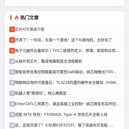
热门文章
芯片ATE测试介绍
1
开源了！一句话，生成一个游戏！这个AI游戏机，太好玩了
2
电子元器件必备知识 | TVS二极管的定义、原理、类型和应用优势
3
从硅片到芯片：集成电路制造全流程解析
4
智能自举充电控制赋能高可靠性GaN驱动，纳芯微推出110V半桥驱动芯片NSD2123
5
物联网应用的可靠基石：TL3228内置的硬件安全模块（HSM）详解
6
机器人要“稳得住”，核心难题是...
7
EtherCATx三核算力，满足高端工业控制！纳芯微发布实时控制MCU/DSP NS800RTA7系列
8
适配 MTK 快充！FS169ADL Type-A 快充芯片全新上线
9
这，这就开源了？小伙用ESP32S31，做了块迷你开发板……
10