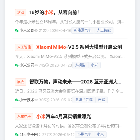
16岁的
小米
，从容向前！
活动
今年是小米创立16周年。从银谷大厦的一间小创业公司，到如
今覆盖“人车家全生态”的科技企业，我们一路走来，从容向
小米公司
212
2026-04-16
新能源汽车
人工智能
前。而“真诚热爱”这四个字，始终刻在每一个小米人的骨子
里。 4月9日晚，2026「我们小米人」价值观大会在北京小米
科技园篮球馆圆满落幕。全球44个分会场、一万多名小米人
Xiaomi MiMo
-V2.5 系列大模型开启公测
人工智能
通过线上线下联动，共同见证了这场属于小米人的文化盛会。
今天，Xiaomi MiMo-V2.5 系列模型正式开启公测。 Xiaomi
01 脚踏实地，仰望星空 大会伊始，小米集团合伙人、集团总
MiMo-V2.5 系列包含 MiMo-V2.5、V2.5-Pro 、V2.5-TTS
裁兼手
小米公司
742
2026-04-23
大模型
小米
Series 、V2.5-ASR。 更强的推理，更稳的 Agent ，更长的
上下文，更强的指令遵循与模糊指令理解，更好的全模态感知
和理解 ——这是一次从“能用”到“好用”的全面跨越。 与此同
智联万物，声动未来——2026 蓝牙亚洲大会暨展览落幕，
展会
时，我们也对 Token Plan 定价方案
近日，2026 蓝牙亚洲大会暨展览在深圳圆满闭幕。作为全球
蓝牙领域的旗舰盛会，本次大会以"定义标准，改变世界"为主
小米技术
305
2026-05-02
意法半导体
乐鑫
题，汇聚了全球 60 余家参展商、50 余场主题演讲及众多业
界精英，不仅搭建了技术交流与合作的高端平台，更将"连接
世界，共创美好未来"的愿景转化为实际行动，彰显了中国及
小米
汽车4月真实销量曝光
汽车电子
亚太地区作为全球蓝牙标准核心贡献者的重要地位，为全球无
大家还记得这个月初的时候，各家车企都公布了4月份的销量
线连接产业发展注入新动能。 作为蓝牙技术联盟（SIG）联盟
数据，小米汽车当时公布的数据的说法是“小米汽车4月交付量
会员（
21ic电子网
277
2026-05-12
小鹏汽车
小米
超过3万台”，但是并没有公布具体的交付数字。对此，大家也