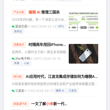
“停” 的语音，传统车外语音方案可能出现误触发；而当你手持
件下设计和验证，而真实世界的视频远
物品走向车尾，说出 “小爱同学，打开后备箱” 时，受移动状
比论文里的测试场景复杂——模型识别
态与环境噪声影响，指令也可能出现识别不完整、响应不及时
端侧 AI
推理三国杀
产业分析
的掩码边缘不够
的情况。 这些问题表面看是“车外太吵”，本质上其实是一个更
2026年的AI圈，有一个消息让全行业震
难的技术挑战——“鸡尾酒会”**场景下的目标说话人语音识
动：英伟达豪掷200亿美金收购Groq，
是说芯语
180
2026-05-12
NPU
坚定押注HBM+LPU的协同路线，试图
英伟达
垄断从云端到边缘的全场景推理算力。
而与此同时，AI行业正面临一个普遍困
境——AI快用不起了！智谱、Anthropic
时隔两年用回iPhone，我震惊了！
消费电子
等大模型机构密集涨价、调整计费模
这两年，小雷的主力机一直在安卓旗舰
式，背后的核心症结，正是端侧AI推理
之间切换，从小米、OPPO到vivo、荣
的底层架构瓶颈。 如今，全球端侧AI推
21ic电子网
1,917
2026-05-19
耀，几乎每一代旗舰都摸过一遍，而最
理赛道已经悄然分成了三条截然不同的
苹果
小米
近一次用iPhone（不算体验的话）则是
路线，分别由英伟达、高通和
两年多前了。 或许是静极思动的原因，
AI应用时代，江波龙集成存储如何为端侧AI创造价值？
最近又决定用回iPhone，倒也不是对安
研讨会
卓旗舰有什么不满，而是iPhone Air的
AI快速发展的现状和趋势对存储生态和产业链带来颠覆式重
价格确实香（到手5099元），加上也快
构，存储原厂将资源专注到AI云端市场，消费类电子市场出现
江波龙
173
2026-04-17
端侧 AI
江波龙
三年没有正经用过iPhone了，怪想念
买不到、用不起的经营压力。随着云端AI建设，端侧AI应用日
的。 说实话，当我重新把iPhone拿在手
新月异，对存储的要求高速、大容量、低延迟、小尺寸、定制
里的那一刻，我
化；实现端侧AI存储不是单一标准存储，而是综合工程的集成
一文了解
小米
新一代SU7智能座舱：为什么它更聪明、更好玩，也更懂你
新能源汽车
存储。 江波龙成立20多年来，持续构建芯片设计、固件算