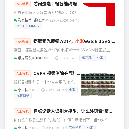
芯闻速递丨轻智能终端成家电增长极，MCU是重中之重
司补充2025年年报及2026年一季度经
芯片新品
营数据后，正式恢复上市审核进程。 据
AI的进化速度远超普通人的想象。2025
报道，长鑫科技本次科创板IPO拟募集资
年春晚人形机器人还只能进行慢节奏、
海思技术有限公司
227
2026-04-17
金295亿元，为科创板开板以来募资规模
带机械感的秧歌表演，2026年春晚人形
MCU
RISC-V
第二大项目。资金将投向存储器晶圆制
机器人就已经能丝滑完成 3 米高空翻、
造量产线技术升级
醉拳、高速群体跑位等高难度动作。 AI
搭载紫光展锐W217，
小米
Watch S5 eSIM版上市，超长续航芯体验
在自动驾驶、视频生成、代码生成等众
芯片新品
多领域均实现了快速发展。 在家电领
近日，搭载紫光展锐W217的小米Watch S5 eSIM版正式上
域，AI正逐步打破传统云端数据计算的
市，该产品在续航、独立通信、运动健康监测及定位精度等关
紫光展锐UNISOC
268
2026-04-16
低功耗
小米
束缚，将自我学习、独立思考、定期进
键性能上实现全面提升，为用户带来更轻便、更持久、更独立
化等新功能植入家电，这便是俗称的“端
的智能穿戴体验。 轻薄设计**，**功能全面升级 小米Watch
侧AI”。 随着多模态轻量化、端云协同
S5配备1.48英寸AMOLED高清大屏，采用10.99mm的轻薄不
CVPR 视频消除夺冠！
小米
开源视频消除神器 SV
人工智能
锈钢表体，重量仅46克，表圈为46mm一体式设计。无缝衔
视频目标消除是一个非常实用的技术：
接的纤薄机身配合精致细节工艺，整体视
当你在美丽的风景里拍了一段视频或
小米技术
169
2026-04-23
小米
livephoto，而回看的时候发现画面中有
视频消除
不希望出现的内容（比如路人），这时
景色已经变换无法再次拍摄，甚至已经
离开了拍摄地点，视频消除技术可以挽
目标说话人识别大模型，让车外语音“聚精会神”听懂你
人工智能
救你的不完美视频。 在实际研发视频消
你有没有遇到过这样的尴尬？ 在停车场场景下，当你对车辆
除任务的过程中，我们发现了一个普遍
说出 “小爱同学，锁车” 时，若旁边路人随口发出类似 “关闭”
存在的问题：现有的方法大多在理想条
小米技术
180
2026-05-07
强化学习
小米