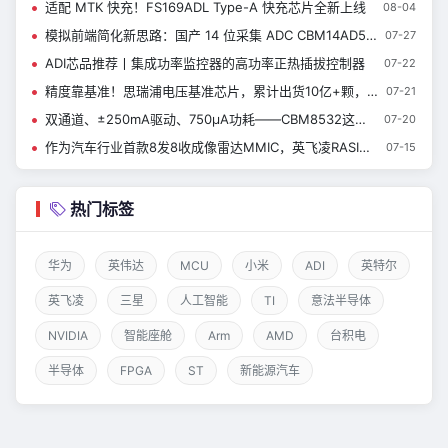
适配 MTK 快充！FS169ADL Type-A 快充芯片全新上线
08-04
模拟前端简化新思路：国产 14 位采集 ADC CBM14AD50Q
07-27
ADI芯品推荐丨集成功率监控器的高功率正热插拔控制器
07-22
精度靠基准！思瑞浦电压基准芯片，累计出货10亿+颗，服务客户8000+
07-21
双通道、±250mA驱动、750µA功耗——CBM8532这颗通用运放到底强在哪？
07-20
作为汽车行业首款8发8收成像雷达MMIC，英飞凌RASIC™ CTRX8188F实现量产，加速中央式架构雷达的发展
07-15
热门标签
华为
英伟达
MCU
小米
ADI
英特尔
英飞凌
三星
人工智能
TI
意法半导体
NVIDIA
智能座舱
Arm
AMD
台积电
半导体
FPGA
ST
新能源汽车