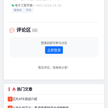
力。而大洋彼岸OpenAI发布GPT-5.5系
正式发布并开源全新系列模型
列的同时，Anthropic年化收入已突破
电子工程专辑
190
2026-04-26
DeepSeek-V4预览版。 该系列包含Pro
440亿美元。 在多模态理解、长程
英伟达
华为
与Flash两个版本，均支持百万字
（1M）超长上下文。官方表示，V4在
Agent能力、世界知识和推理性能三大
维度上达到国内与开源领域领先水平，
评论区
(0)
其中Pro版本性能可比肩世界顶级闭源模
型。 双版本矩阵：旗舰对标顶尖，Flash
普惠经济 DeepSeek-V4采用MoE（混
登录后即可参与讨论
合专家）架构
立即登录
暂无评论，快来抢沙发！
热门文章
芯片ATE测试介绍
1
从硅片到芯片：集成电路制造全流程解析
2