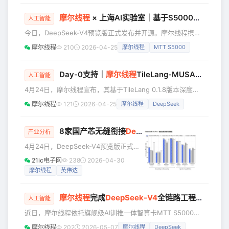
搭社区正式发布Pro和Flash两个版本的镜像**，为开发者与
行业用户带来开箱即用的国产化部署方案。 ▼ DeepSeek-
摩尔线程
× 上海AI实验室｜基于S5000和KernelSwift实现
人工智能
V4-Pro镜像地址： https://modelscope.cn/models/
今日，DeepSeek-V4预览版正式发布并开源。摩尔线程携手
上海 AI 实验室 DeepLink 团队，通过大模型驱动的智能算子
摩尔线程
210
2026-04-25
摩尔线程
MTT S5000
迁移系统 KernelSwift，率先在旗舰级AI训推一体智算卡
MTT S5000 上完成了核心算子的Day-0适配。目前算子通过
率已超80%，真正实现了模型发布与国产算力适配的同步落
Day-0支持｜
摩尔线程
TileLang-MUSA率先支持
人工智能
地。这一成果不仅为开发者提供了无缝部署体验，更彰显了
4月24日，摩尔线程宣布，其基于TileLang 0.1.8版本深度优
KernelSwift 与 M
化并已成为TileLang官方主线版本的TileLang-MUSA，已率
摩尔线程
121
2026-04-25
摩尔线程
DeepSeek
先在国产全功能GPU上，实现对DeepSeek-V4最新TileLang
算子库TileKernels的“Day-0”支持，为大模型关键算子的快速
迁移、验证与性能优化奠定了可直接复用的工程基础。
8家国产芯无缝衔接
DeepSeek-V4
，中国AI算力
产业分析
▼ TileKernels算子库开源地址： https://gi
4月24日，DeepSeek-V4预览版正式发
布。DeepSeek自V3起便以高频迭代著
21ic电子网
238
2026-04-30
称，V4的到来只是节奏延续。 但真正引
摩尔线程
英伟达
发行业震动的是：华为昇腾、寒武纪、
海光信息、摩尔线程、沐曦股份、百度
摩尔线程
完成
DeepSeek-V4
全链路工程化适配：S5000基于MUSA+SGLang实现复杂MoE模型快速落地
昆仑芯、阿里平头哥、天数智芯等八家
人工智能
国产AI芯片厂商，在模型发布的同一
近日，摩尔线程依托旗舰级AI训推一体智算卡MTT S5000与
天，集体完成了全链路适配与性能优
自研MUSA软件栈，基于SGLang 开源推理框架，成功完成
摩尔线程
202
2026-05-07
摩尔线程
DeepSeek
化。 （图源：DeepSeek） Day 0 意味