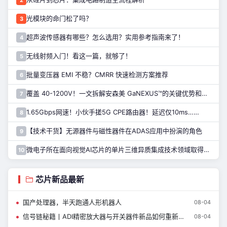
光模块的命门松了吗？
3
超声波传感器有哪些？怎么选用？实用参考指南来了！
4
无线射频入门！看这一篇，就够了！
5
批量变压器 EMI 不稳？CMRR 快速检测方案推荐
6
覆盖 40-1200V！一文拆解安森美 GaNEXUS™的关键优势和应用
7
1.65Gbps网速！小伙手搓5G CPE路由器！延迟仅10ms……
8
【技术干货】无源器件与磁性器件在ADAS应用中扮演的角色
9
微电子所在面向视觉AI芯片的单片三维异质集成技术领域取得进展
10
芯片新品最新
国产处理器，半天跑通人形机器人
08-04
信号链秘籍丨ADI精密放大器与开关器件新品如何重新定义仪器设计？
08-04