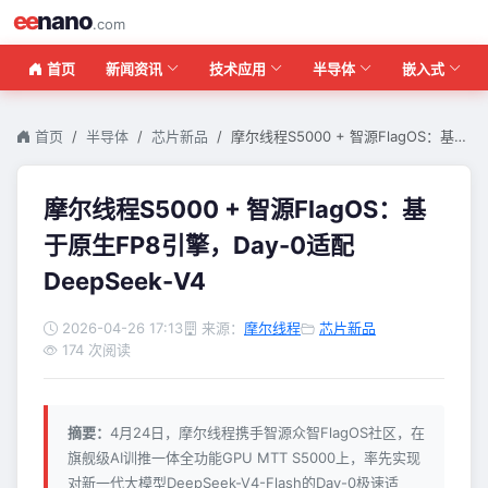
ee
nano
.com
首页
新闻资讯
技术应用
半导体
嵌入式
首页
半导体
芯片新品
摩尔线程S5000 + 智源FlagOS：基…
摩尔线程S5000 + 智源FlagOS：基
于原生FP8引擎，Day-0适配
DeepSeek-V4
2026-04-26 17:13
来源：
摩尔线程
芯片新品
174 次阅读
摘要：
4月24日，摩尔线程携手智源众智FlagOS社区，在
旗舰级AI训推一体全功能GPU MTT S5000上，率先实现
对新一代大模型DeepSeek-V4-Flash的Day-0极速适