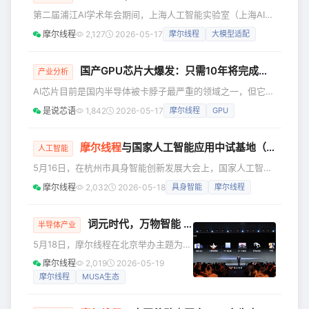
单一国际算力架构。尤其在机器人运控
第二届浦江AI学术年会期间，上海人工智能实验室（上海AI实
训练场景中，物理仿真、并行环境调度
验室）联合多家科研机构、运营商和大模型企业，共同发起AI
摩尔线程
2,127
2026-05-17
摩尔线程
大模型适配
与大规模训练任务对底层算力平台和软
全环节软硬件验证合作计划，并拟于今年发布AI全环节软硬件
件栈提出了极高要求，国产算力在这一
验证平台（验证平台），分场景建设自主AI软硬件能力验证环
领域长期缺乏可用、完整的基础支撑。
境，以破解AI软硬件各层次组合复杂、选型困难、全环节评测
国产GPU芯片大爆发：只需10年将完成逆袭！
产业分析
M
标准不统一等问题。 5月14日，上海AI实验室DeepLink团队
AI芯片目前是国内半导体被卡脖子最严重的领域之一，但它同
组织召开首次验证平台推进交流会，并牵头成立验证平台工
时也是国产芯片机遇最明确的，而且这一次的逆袭会来得很
是说芯语
1,842
2026-05-17
摩尔线程
GPU
快，10年时间就能完成全面国产替代。 根据摩根斯坦利公布
的一项研究结果，国产AI芯片自给率（主要是GPU类型）在
2021年才只有10%，但是发展速度非常快，今年就能达到
摩尔线程
与国家人工智能应用中试基地（具身智能）达成战略合作，加速全链条自主创新
人工智能
41%，四年时间份额3倍提升。 接下来的5年中，AI芯片的自
5月16日，在杭州市具身智能创新发展大会上，国家人工智能
给率还会快速提升，到2030年将提升到86%，意味着进口的
应用中试基地（具身智能）（简称：国家具身智能应用中试基
所有A
摩尔线程
2,032
2026-05-18
具身智能
摩尔线程
地）正式揭牌，摩尔线程成为共建合伙人，并担任其产业委员
会委员。 摩尔线程成为国家具身智能应用中试基地共建合伙
人 为进一步深化合作，摩尔线程与国家具身智能应用中试基
词元时代，万物智能 |
摩尔线程
2026产品发布
半导体产业
地签署战略合作协议，并成立“具身智能算力与仿真联合实验
5月18日，摩尔线程在北京举办主题为
室”。双方将充分发挥“全功能GPU算力底座”与“国家级战略平
“词元时代，万物智能”的产品发布会。在
摩尔线程
2,019
2026-05-19
台”的优势，以
Agentic AI驱动词元（Token）需求呈指
摩尔线程
MUSA生态
数级跃升的关键节点，万物智能处于爆
发前夜，算力的基石作用愈发关键。 摩