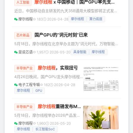
摩尔线程
x 中国移动｜国产GPU率先支撑央企大模型，S5000完成九天35B大模型适配
尔线程在此次盛会上全方位展示了其作
人工智能
为智算底座的战略纵深，全面展示了“云-
近日，中国移动自主研发的九天35B通用大模型即将正式发
边-端”全栈智算矩阵：从万卡级规模的夸
布。作为中国移动重要的生态合作伙伴及 “AI 能力联合舰
摩尔线程
183
2026-04-28
摩尔线程
算力底座
娥智算集群，到自研“长江”SoC驱动的智
队” 的核心算力成员，摩尔线程基于旗舰级AI训推一体全功能
能终端MTT AICUBE和MTT AIBOOK；
GPU MTT S5000，依托成熟的MUSA软件栈与高性能算子优
从数字
化，已率先完成九天35B模型的全流程适配与推理验证。这不
国产GPU的“词元时刻”已来
芯片新品
仅是国产GPU与央企大模型的深度协同，更意味着国产AI算力
5月18日，摩尔线程在北京举办主题为“词元时代，万物智能”
已具备支撑行业级大模型规模化落地的核心能力。 软硬协
的产品发布会。在Agentic AI驱动词元（Token）需求呈指数
是说芯语
1,957
2026-05-20
具身智能
摩尔线程
级跃升的关键节点，万物智能处于爆发前夜，算力的基石作用
愈发关键。 摩尔线程在此次盛会上全方位展示了其作为智算
底座的战略纵深，全面展示了“云-边-端”全栈智算矩阵：从万
摩尔线程
，实现扭亏
半导体产业
卡级规模的夸娥智算集群，到自研“长江”SoC驱动的智能终端
4月26日晚间，国产GPU龙头摩尔线程
MTT AICUBE和MTT AIBOOK；从数字
（688795.SH）披露上市以来首份年报
电子工程专辑
162
2026-04-28
及一季报，向市场交出了一份颇具分量
摩尔线程
GPU
的成绩单。 财报显示，2026年第一季
度，摩尔线程实现营收7.38亿元，同比
摩尔线程
重磅发布MTT AICUBE：搭载全域智能体“小麦”，打造家庭AI中枢
增长155.35%；归母净利润2935.92万
半导体产业
元，同比增加1.42亿元，实现同比扭亏
5月18日，摩尔线程举办2026产品发布
为盈；归母扣非净利润亏损0.54亿元，
会，宣布全面深化端侧AI战略布局，并
摩尔线程
1,960
2026-05-20
亏损同比收窄60.10%。 这是摩尔线程自
重磅发布首款面向家庭场景的消费级产
摩尔线程
长江智能SoC
2025年12月5日登陆科创板以来，首次