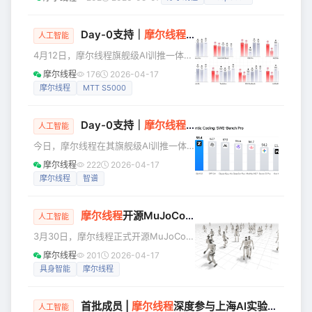
DeepSeek-V4的完整运行验证。该成果表明，面向新一代
着什么？ Day 0适配，是指在大模型正
MoE大模型，摩尔线程已构建起从硬件架构核心计算引擎承
式发布当天，算
接、热点算子支持**，**再到端到端部署验证的系统化适配
Day-0支持｜
摩尔线程
率先完成MiniMax M2.7
人工智能
链路，验证了国产GPU平台对前沿大模型“框架级兼容、开箱
4月12日，摩尔线程旗舰级AI训推一体全
即落地”的承载实力及工程化落地能力。 随着大模型架构
功能GPU MTT S5000已完成对新一代
摩尔线程
176
2026-04-17
大模型MiniMax M2.7的Day-0极速适
摩尔线程
MTT S5000
配，再次验证了国产全功能GPU对前沿
AI大模型的快速响应与稳定支撑能力。
Day-0支持｜
摩尔线程
完成智谱GLM-5.1极速
图示：MiniMax M2.7在MTT S5000上
人工智能
运行 MiniMax M2.7是业界首个具备深
今日，摩尔线程在其旗舰级AI训推一体
度自我进化能力的大模型，能够自主构
全功能GPU MTT S5000上，成功实现
摩尔线程
222
2026-04-17
建Agent Harness，通过Agent Teams
了对智谱新一代旗舰模型GLM-5.1的
摩尔线程
智谱
协作、
Day-0极速适配，提供推理部署和训练复
现全流程支持。 依托MUSA软件栈强大
摩尔线程
开源MuJoCo Warp MUSA，实现全功能GPU在具身智能仿真训练领域突破
的生态兼容性，摩尔线程技术团队基于
人工智能
高性能 SGLang-MUSA推理引擎及
3月30日，摩尔线程正式开源MuJoCo
TileLang-MUSA算子编程语言，采用
Warp MUSA。这是具身智能领域首个基
摩尔线程
201
2026-04-17
**PD分离架构完成深度调优**，在
于MUSA架构的全功能GPU加速物理仿
具身智能
摩尔线程
MTT S5000 上实现 GLM-5.1 的高
真后端，补齐了国产算力在强化学习仿
真训练底层生态中的关键一环。 长期以
首批成员 |
摩尔线程
深度参与上海AI实验室AI全环节软硬件验证合作计划
来，大规模强化学习仿真训练高度依赖
人工智能