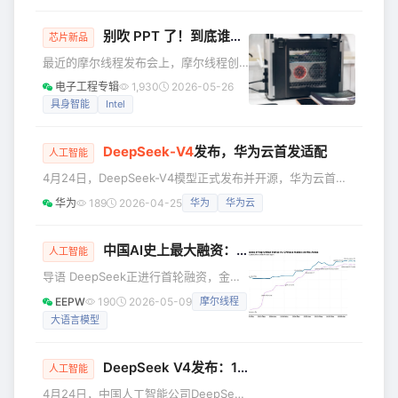
品——MTT AICUBE（以下简称：
在单
AICUBE）。为满足词元（Token）时代
别吹 PPT 了！到底谁能把 AI 落地到桌面？
爆发的端侧算力需求，摩尔线程立足自
芯片新品
研“长江”智能SoC，实现了算力从云端智
最近的摩尔线程发布会上，摩尔线程创
算集群向边缘和终端的延伸，赋能更为
始人、董事长兼首席执行官张建中是这
电子工程专辑
1,930
2026-05-26
普惠的家庭智能场景。 作为该端侧战略
么形容AI时代遭遇的算力挑战的：“很少
具身智能
Intel
的关键落子，AICUBE重新定义了家庭智
有人能准确预测下个月token的需求量是
能设备的形态与体验。它不
多少。”回看2024-2026年初这短短2年
DeepSeek-V4
发布，华为云首发适配
时间，中国的日均token消耗量就上涨了
人工智能
1800倍，2025年中日均token消耗量30
4月24日，DeepSeek-V4模型正式发布并开源，华为云首发
万亿，二道了2026年初仅OpenClaw这
适配。DeepSeek-V4拥有百万Token超长上下文，在Agent
华为
189
2026-04-25
华为
华为云
一个应用的日均token消耗就达到了140
能力、世界知识和推理性能上均实现国内与开源领域的领先。
万亿... 在智能体AI的时代背景下
其中，DeepSeek-V4-Flash模型参数下降至284B，推理成本
进一步降低，模型参数和激活更小，V4-Flash能够提供更加
中国AI史上最大融资：DeepSeek背后的野心与变局
人工智能
快捷、经济的API服务，实现百万上下文普惠。当前，华为云
导语 DeepSeek正进行首轮融资，金额
MaaS模型即服务平台已
高达500亿元人民币，其中创始人梁文锋
EEPW
190
2026-05-09
摩尔线程
个人或出资200亿。若顺利完成将刷新中
大语言模型
国AI公司融资纪录，其估值也将飙升至
515亿美元，重塑全球大模型产业格局。
更值得关注的是，DeepSeek V4.1或于6
DeepSeek V4发布：1M上下文白送，华为芯片直供
人工智能
月登场，主打MCP协议适配与多模态能
4月24日，中国人工智能公司DeepSeek