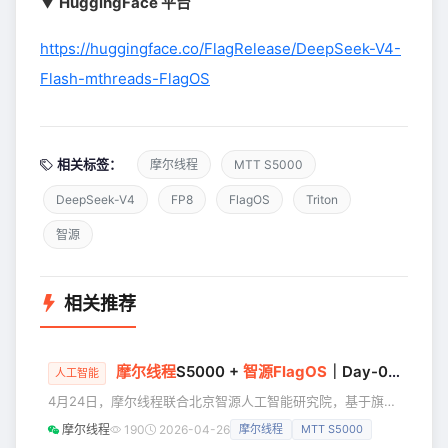
▼
HuggingFace 平台
https://huggingface.co/FlagRelease/DeepSeek-V4-
Flash-mthreads-FlagOS
相关标签：
摩尔线程
MTT S5000
DeepSeek-V4
FP8
FlagOS
Triton
智源
相关推荐
摩尔线程
S5000 +
智源
FlagOS
｜Day-0适配
Dee
人工智能
4月24日，摩尔线程联合北京智源人工智能研究院，基于旗舰
级AI训推一体智算卡MTT S5000与FlagOS全栈软件体系，**
摩尔线程
190
2026-04-26
摩尔线程
MTT S5000
完成DeepSeek-V4系列两款模型推理“Day-0”适配，并在魔