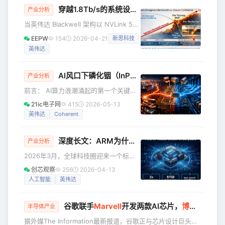
并未坐等供应链的稳定。过去一个月，这家GPU巨头已向
穿越1.8Tb/s的系统设计炼狱：物理极限、现实鸿沟与 SEGA 框架的未来救赎
产业分析
Marvell、Coherent和Lumentum等光学和互连技术公司投资
当英伟达 Blackwell 架构以 NVLink 5
数十亿美元，为这些系统的广泛部署做好准备。 黄仁
将 GPU-GPU 互联带宽推至
EEPW
154
2026-04-21
新思科技
1.8Tb/s（14.4Tbps），AI 超算正式迈
英伟达
入 “万亿参数级训练” 的新纪元——单颗
GPU的芯片间带宽达到PCIe 5.0的35
倍、Hopper NVLink 4的2倍，支撑72
AI风口下磷化铟（InP）疯涨，周期与变局将持续演进
产业分析
颗 GPU 集群每秒处理数 PB 级数据流
前言： AI算力浪潮涌起的第一个关键材
动。但这一带宽革命并非性能的线性跃
料瓶颈，已经出现在磷化铟身上。全球
升，而是将电子系统设计推向物理极限
21ic电子网
415
2026-05-13
头部供应商订单已排满至2027年，全产
的临界点：信号完
英伟达
Coherent
业链库存只有3个月，创下历史最低水
平。 AI需求爆发：磷化铟为何无可替
深度长文：ARM为什么终于下场做芯片？未来将何去何从？
代？ 2025年初，一片2英寸光通信级磷
产业分析
化铟（InP）衬底还只需要800美元，到
2026年3月，全球科技圈迎来一个标志
2026年4月，价格已飙升至2300至
性事件：那个过去三十多年只靠“画芯片
创芯观察
256
2026-04-13
2500美元，涨幅接近2倍；6英寸高端衬
图纸”赚钱的英国公司Arm，正式宣布推
人工智能
英伟达
底更夸张，从1400美元涨到5000美元，
出自家首款物理芯片——Arm AGI
涨幅超250%。磷
CPU。这意味着，这家曾以“中立架构商”
谷歌联手
Marvell
开发两款AI芯片，
博通
“独家地
身份稳坐幕后、躺着收版税的巨头，终
半导体产业
于决定亲自下场造“枪”。 对普通用户来
据外媒The Information最新报道，谷歌正与芯片设计巨头