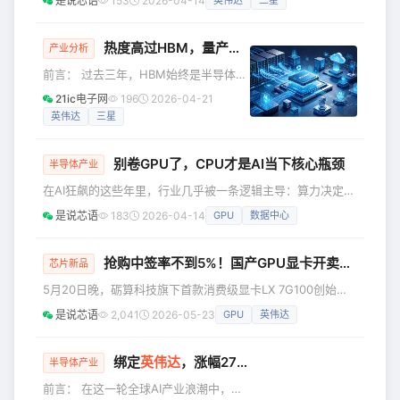
是说芯语
153
2026-04-14
英伟达
三星
优化的SSD，正站在产业矛盾的中心点。而当前市场的主流存
储方案HDD与HBM，各自存在难以突破的发展掣肘，正是这
一局面的关键成因。 | HBM、HDD，均不是最优解 先看
热度高过HBM，量产在即的SOCAMM2竞争势态白热化
产业分析
**HBM**，随着GPU算力的爆发式增长，本质上是“数据处理
前言： 过去三年，HBM始终是半导体行
能力”的指数级提升。从单卡到集群，从百亿参数到万亿参
业的绝对顶流，但进入2026年，
21ic电子网
196
2026-04-21
SOCAMM2正在以远超行业预期的速度
英伟达
三星
升温，热度甚至盖过了处于产能爬坡期
的HBM4。 SOCAMM2成为AI存储的补
别卷GPU了，CPU才是AI当下核心瓶颈
位者 SOCAMM2的全称是Small Outline
半导体产业
Compression Attached Memory
在AI狂飙的这些年里，行业几乎被一条逻辑主导：算力决定上
Module 2，即第二代小外形压缩附着内
限，而GPU就是算力的核心。 不过，进入2026年，这套逻辑
是说芯语
183
2026-04-14
GPU
数据中心
存模块，是JEDEC固态技术协会正在推
开始变动：模型推理不再是唯一瓶颈，系统性能越来越取决于
进最终落地的新一代企
执行与调度能力。GPU依然重要，但决定AI“能不能跑起来”的
关键，正逐渐转向长期被忽视的CPU。 美国当地时间4月9
抢购中签率不到5%！国产GPU显卡开卖，超2万人争抢1000张限量卡
芯片新品
日，谷歌与英特尔达成多年协议，在全球AI数据中心规模部署
5月20日晚，砺算科技旗下首款消费级显卡LX 7G100创始版
英特尔的“Xeon至强处理器”，正是为了破解这个瓶颈。英特
在京东开启预约。首批限量1000份，售价2969元（含官方政
是说芯语
2,041
2026-05-23
GPU
英伟达
府补贴）。24小时内预约人数突破2.2万，中签率不足5%，
市场热度可见一斑。 此次限量版包含砺算创始人宣以方的亲
笔签名及专属数字编号。据官方消息，普通版LX 7G100将于
绑定
英伟达
，涨幅273%，市值2600亿的国内AI PCB龙头港股IPO
半导体产业
618之后上市，售价有望进一步下探，为消费者释放更多优惠
前言： 在这一轮全球AI产业浪潮中，资
空间。 LX 7G100基于砺算自研的TrueGP