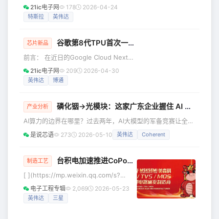
本市场最具确定性的机会来自为算力产
21ic电子网
178
2026-04-24
业[卖铲子]的基础设施环节。 从新疆喀
特斯拉
英伟达
什的铁饭碗，到南下惠州的PCB销售，
再到如今AI PCB龙头的惠州首富，陈涛
谷歌第8代TPU首次一分为二
用二十年的时间，把一家地方小工厂，
芯片新品
做成了全球算力供应链上的玩家。 港股
前言： 在近日的Google Cloud Next大
IPO开启全球化新征程 近日，胜宏科技
会上，谷歌第八代TPU不再是兼顾训练
21ic电子网
209
2026-04-30
正式启动港股全球招股，最高募资额达
和推理的通用款，直接拆成了两款独立
英伟达
博通
174.93亿港元，一举刷新2026年港股
芯片。 这是谷歌自2016年推出第一代
IPO募资规模纪录。 4月17
TPU以来，首次在硬件路线上做出如此
磷化铟→光模块：这家广东企业握住 AI 算力命门
大的调整。 从[一芯两用]到[各司其职]
产业分析
TPU 8t与TPU 8i没有沿用统一的架构基
AI算力的边界在哪里？过去两年，AI大模型的军备竞赛让全球
底，针对两类负载的核心矛盾，做了全
科技巨头疯狂抢购GPU。然而，英伟达CEO黄仁勋却不止一
是说芯语
273
2026-05-10
英伟达
Coherent
维度的差异化设计，甚至连芯片互联的
次指出：“未来十年，算力的天花板将由光传输效率决定。”这
底层拓扑都完全不同。 ①TPU 8t：大
句话道出了一个被市场长期忽略的真相——即便你手握百万张
规模预
GPU，如果数据在它们之间的流转速度跟不上，庞大的算力
台积电加速推进CoPoS面板级封装：310×310毫米规格2028年量产
制造工艺
集群不过是一堆昂贵的电子砖头。AI基础设施的内部革命，正
[ ](https://mp.weixin.qq.com/s?
悄然转向一个更底层、更隐秘的战场。在这个战场上，一种名
__biz=MzkwNjQxMjk2MQ==&amp;mid=2247483746&amp;idx=1&a
电子工程专辑
2,069
2026-05-23
为磷化铟（I
5月20日消息，半导体代工巨头台积电正
英伟达
三星
全力推进新一代面板级封装技术。 基于
德国设备商SCHM