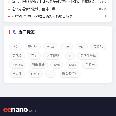
Qorvo推动UWB实时定位系统部署到企业级Wi-Fi基础设施
05-21
这个光通信博物馆，值得一看！
05-20
2025年全球DDoS攻击态势分析报告解读
05-19
热门标签
华为
英伟达
MCU
小米
ADI
英特尔
英飞凌
三星
人工智能
TI
意法半导体
NVIDIA
智能座舱
Arm
AMD
台积电
半导体
FPGA
ST
新能源汽车
ee
nano
.com