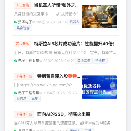
根据训练和服务
度合规认证。至此，砺算科技成为国内
当机器人听懂“弦外之音”：LLM重构具身智能人机交互新范式
人工智能
首家、全球第四家通过该项严苛认证的
具身智能的交互革命——从“执行指令”到
GPU设计企业，与英伟达、AMD、英特
“协作伙伴” 试想这样一个场景：当你对
尔三大全球图形算力巨头并列第一梯
贸泽电子
195
2026-04-14
机器人
家用服务机器人说“帮我收拾客厅，别碰
队。 此次认证落地，并非单一产品技术
具身智能
桌上的文件”，它不仅听懂了“收拾”的指
参数的常规达标，而是国产通
令，还精准get到“别碰文件”的潜台词
——这不是科幻电影片段，其背后是大
特斯拉AI5芯片成功流片：性能提升40倍！
芯片新品
语言模型（LLM）赋能具身智能所掀起
近日，特斯拉CEO埃隆·马斯克在社交平台X上宣布，特斯拉芯
的一场人机交互革命。给AI装上物理“身
片设计团队已成功完成下一代AI5自动驾驶芯片的流片。这不
体”，让其在真实世界感知、行动，这本
电子工程专辑
200
2026-04-21
自动驾驶
特斯拉
仅是特斯拉在自研芯片道路上的关键里程碑，更标志着马斯克
就是具身智能的核心理念，而LLM的出
构建“AI芯片帝国”的野心已从蓝图走向现实。 流片（Tape-
现，让具身智能更有了“善解人意”
out）是芯片设计完成的最终标志，意味着设计方案已完全定
特朗普自曝入股
英特尔
内幕：“该死，我应该多要
半导体产业
型，正式交付代工厂进行样片制造。马斯克坦言：“解决AI5芯
[ ](https://mp.weixin.qq.com/s?
片问题对特斯拉来说至关重要”，为此他甚至连续几个月在周
__biz=MzU4MDgwOTU1Mw==&amp;mid=2247483979&amp;idx=1&
电子工程专辑
1,964
2026-05-23
六
5月19日消息，美国总统特朗普近日在接
英伟达
三星
受《财富》杂志专访时，罕见地披露了
美国政府入股芯片巨头
面向AI的SSD，彻底火出圈
半导体产业
当GPU算力以每季度翻番的速度狂飙，当HBM成为AI服务器
的“硬通货”，一块被严重低估的核心部件——面向AI工作负载