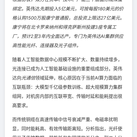
绑定。
英伟达
先期投入5亿美元，可按每股180美元的价
格认购1500万股康宁普通股，总投资上限达27亿美元。
康宁将在北卡罗来纳州和得克萨斯州投建3座专属工
厂，预计2至3年内全面达产，专门为英伟达AI集群供应
高性能光纤、连接器及光子组件。
随着人工智能数据中心规模不断扩大、数量持续增多，
光连接已成为人工智能基础设施的重要组成部分。英伟
达向
光通信
领域延伸，核心原因在于当前AI算力面临的
互联瓶颈：大模型千亿级参数训练、超大规模算力集群
组网，对机房内部的互联带宽、传输时延和能耗提出很
高要求。
而传统铜缆在高速传输中信号衰减严重、电磁串扰明
显，同时能耗高、有效传输距离短。分析指出，光纤使