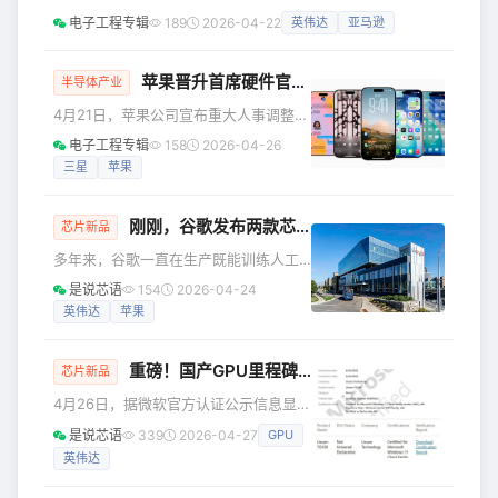
说，Arm的名字或许不如苹果、英伟达
Marvell Technology展开深度合作洽谈，计划共同开发两款
电子工程专辑
189
2026-04-22
英伟达
亚马逊
响亮，但它早已渗透进你生活的每个角
新型人工智能芯片。受此消息提振，Marvell股价周一盘前飙
落：iPhone里的A系列芯片、安卓手机
升近6%，而谷歌长期的芯片合作伙伴博通则应声下跌近2%。
的骁龙处理器、亚马逊数据中心
根据报道，谷歌与Marvell洽谈的两款芯片分别为内存处理单
苹果晋升首席硬件官，加速自研芯片布局
半导体产业
元和下一代TPU。知情人士透露，双方目标是在2027年前完
4月21日，苹果公司宣布重大人事调整：
成MPU的设计并启动试产，谷
硬件部门负责人约翰・特纳斯（John
电子工程专辑
158
2026-04-26
Ternus）将接替蒂姆·库克出任新任首席
三星
苹果
执行官，而长期领导苹果自研芯片团队
的约翰尼·斯鲁吉 (Johny Srouji) 则被任
刚刚，谷歌发布两款芯片，剑指
英伟达
!
命为苹果历史上首位首席硬件官，即刻
芯片新品
生效。 这一任命不仅标志着苹果硬件战
多年来，谷歌一直在生产既能训练人工
略的进一步整合，更凸显了公司对自研
智能模型又能处理推理工作的芯片，现
是说芯语
154
2026-04-24
芯片技术的高度重视，将为其在人工智
在，谷歌正将这些任务分离到不同的处
英伟达
苹果
能时代构建核心竞争力奠定坚实基础。
理器中，这是其在人工智能硬件领域挑
作为苹果自研芯片战
战英伟达的最新举措。 谷歌周三表示，
重磅！国产GPU里程碑！全球第四！砺算7G100通过WHQL认证
将对其第八代张量处理单元（TPU）进
芯片新品
行这项更改。这两款芯片都将于今年晚
4月26日，据微软官方认证公示信息显
些时候上市。 谷歌高级副总裁兼人工智
示，砺算科技自研高性能图形GPU
是说芯语
339
2026-04-27
GPU
能和基础设施首席技术官阿明·瓦赫达特
7G100系列正式完成微软
在一篇博客文章中表示：“随着人工智能
英伟达
WHQL（Windows Hardware Quality
代理的兴起，我们认为，如果芯片能够
Labs，Windows硬件质量实验室）全维