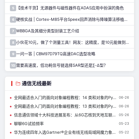
【技术干货】无源器件与磁性器件在ADAS应用中扮演的角色
5
硬核实战 | Cortex-M85平台Speex回声消除与降噪算法移植指南
6
WBBGA及其细分类型封装工艺介绍
7
小伙花10元，做了个测量工具！网友：这精度，是10元能做到的吗……
8
一问一答 | CBM97D79TQ高速DAC选型攻略
9
需要高速度，低功耗信号链选择SAR型还是∑-Δ型？
10
通信无线最新
全网最适合入门的面向对象编程教程：14 类和对象的Python实现-类的静态方法和类方法，你分得清吗？
06-26
全网最适合入门的面向对象编程教程：13 类和对象的Python实现-可视化阅读代码神器Sourcetrail的安装使用
06-26
信息通信领域十大科技进展发布：从6G芯核到天地互联，中国通信技术多点突围
05-26
聊聊6G试验频率
05-23
华为连续四年入选Gartner®企业有线无线局域网魔力象限领导者
05-22