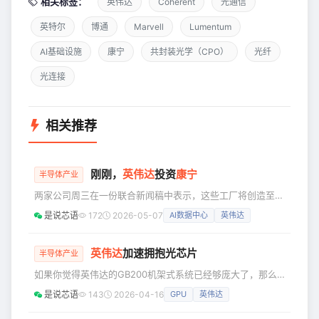
相关标签：
英伟达
Coherent
光通信
英特尔
博通
Marvell
Lumentum
AI基础设施
康宁
共封装光学（CPO）
光纤
光连接
相关推荐
刚刚，
英伟达
投资
康宁
半导体产业
两家公司周三在一份联合新闻稿中表示，这些工厂将创造至少
3000 个就业岗位，并将康宁在美国的光学制造能力提高10
是说芯语
172
2026-05-07
AI数据中心
英伟达
倍。 财务条款未予披露。消息公布后，康宁股价飙升17%，
英伟达股价上涨约2%。 根据协议，英伟达有权向康宁公司投
资至多27亿美元。英伟达将获得认股权证，可以每股180美元
英伟达
加速拥抱光芯片
半导体产业
的价格购买至多1500万股康宁普通股，该价格高于周二
如果你觉得英伟达的GB200机架式系统已经够庞大了，那么
162.10美元的收盘价，但低于股价上涨后的价格。 此外，
CEO黄仁勋的野心才刚刚开始。在上个月的GTC大会上，这
是说芯语
143
2026-04-16
GPU
英伟达
家全球市值最高的公司公布了计划，拟利用光子互连技术，在
2028年前将超过一千个GPU集成到一个巨型系统中。 该公司