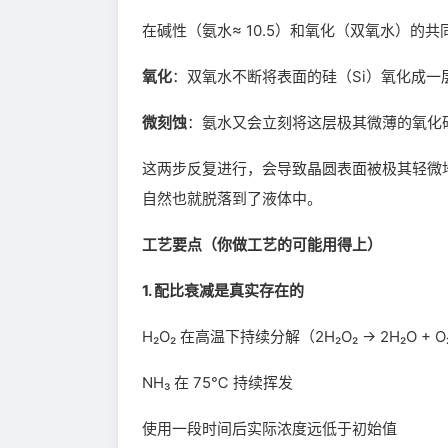
在碱性（氨水≈ 10.5）和氧化（双氧水）的
氧化
：双氧水不断将表面的硅（Si）氧化成一
微刻蚀
：氨水又会立刻将这层极其微薄的氧化
这两步反复进行，会导致晶圆表面被极其轻微
自然也就脱落到了液体中。
工艺要点（你做工艺的可能用得上）
1. 配比衰减是真实存在的
H₂O₂ 在高温下持续分解（2H₂O₂ → 2H₂O + O
NH₃ 在 75℃ 持续挥发
使用一段时间后实际浓度远低于初始值