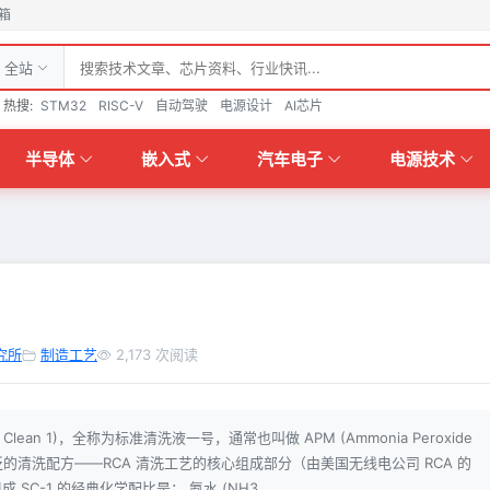
箱
全站
热搜:
STM32
RISC-V
自动驾驶
电源设计
AI芯片
半导体
嵌入式
汽车电子
电源技术
究所
制造工艺
2,173 次阅读
d Clean 1)，全称为标准清洗液一号，通常也叫做 APM (Ammonia Peroxide
泛的清洗配方——RCA 清洗工艺的核心组成部分（由美国无线电公司 RCA 的
配方组成 SC-1 的经典化学配比是： 氨水 (NH3