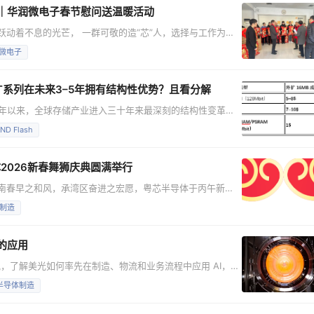
春｜华润微电子春节慰问送温暖活动
跃动着不息的光芒， 一群可敬的造“芯”人，选择与工作为
、在餐厅、在保安岗哨…… 他们用专业和敬业，用责任和坚
微电子
此新春佳节来临之际， 公司管理层及相关部门负责人， 带着
 送上诚挚的新春祝福。 新年好！大家辛苦啦~
 RT系列在未来3–5年拥有结构性优势？且看分解
24年以来，全球存储产业进入三十年来最深刻的结构性变革
发引发的产能重构，使旧制程存储产品面临不可逆式退出。 以
ND Flash
源占用量是SDRAM的3–5倍。在晶圆厂利润导向下，
M/DDR3/小容量 eMMC）不再具备
体2026新春舞狮庆典圆满举行
岭南春早之和风，承湾区奋进之宏愿，粤芯半导体于丙午新春
”程“芯”篇！此日不惟迎春，更在迎势——迎技术突破之
制造
”明志，以“兴”笃行，以中国芯夯实强国之基！ 吉时启
时准至。 春鼓擂动，瑞狮腾跃！公司领导
的应用
，了解美光如何率先在制造、物流和业务流程中应用 AI，并
用人工智能 (AI) 技术方面绝不仅限于空谈。公司将数据分
半导体制造
。美光将 AI 融入业务运营的核心，通过业界前沿内存和存储
是自动化的更高阶段。其关键在于大规模智