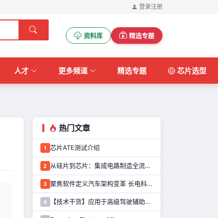
登录
注册
资料库
精选专题
人才
更多频道
精选专题
芯片选型
热门文章
芯片ATE测试介绍
1
从硅片到芯片：集成电路制造全流程解析
2
聚焦软件定义汽车架构变革 长电科技打造系统化车规级半导体封测能力
3
【技术干货】应用于高级驾驶辅助系统的图像传感器解决方案
4