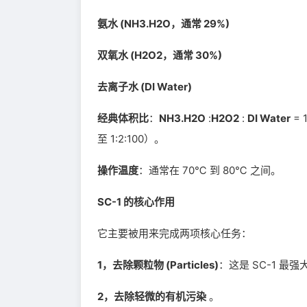
氨水 (NH3.H2O，通常 29%)
双氧水 (H2O2，通常 30%)
去离子水 (DI Water)
经典体积比
：
NH3.H2O
:
H2O2
:
DI Water
= 
至 1:2:100）。
操作温度
：通常在 70℃ 到 80℃ 之间。
SC-1 的核心作用
它主要被用来完成两项核心任务：
1，去除颗粒物 (Particles)
：这是 SC-1 最
2，去除轻微的有机污染
。