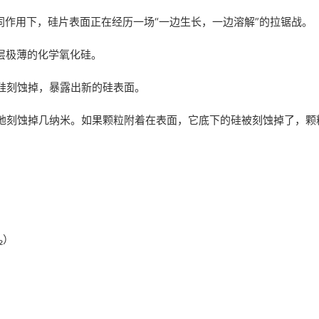
共同作用下，硅片表面正在经历一场“一边生长，一边溶解”的拉锯战。
层极薄的化学氧化硅。
硅刻蚀掉，暴露出新的硅表面。
地刻蚀掉几纳米。如果颗粒附着在表面，它底下的硅被刻蚀掉了，颗
₂）