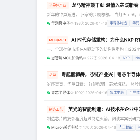
龙马精神鼓干劲 温情入芯暖新
半导体产业
新年的钟声渐进， 归家的步履匆匆。 当灯火团圆，
伴， 在车间、在产线、在研发室， 在机房、在仓库
华润微电子
198
2026-04-16
半导体制造
华润
守， 为春节的安宁与未来的蓝图默默书写保障。 至
满怀关爱前往一线， 向每一位坚守岗位的微电子人，
AI 时代存储重构：为什么NXP
MCU/MPU
一、全球存储市场在AI驱动下的结构性重构 自20
期。这轮变化不同于历次“价格周期”，而是由AI爆
恩智浦MCU加油站
227
2026-04-18
NXP
NA
HBM为代表的高端存储占据晶圆产能，其单片晶圆资
HBM/DDR5获得最大资源倾斜，旧制程产线（SDRA
粤起醒狮舞，芯链产业兴 | 粤芯半导
活动
岁序更替，华章日新； 祥狮献瑞，芯光焕彩。 沐
之际，以铿锵鼓点唤醒新春气象，以腾跃醒狮开启“芯
粤芯半导体
190
2026-04-16
集成电路
半导体
势，迎产业协同之势，迎文化自信之势。祥狮点睛，以“醒
程 瑞启新章 2026年2月25日上午9时，吉
美光的智能制造：AI技术在企业中
制造工艺
制造芯片的复杂程度超过制造火箭。阅读本案例研究
将其大规模部署，从而实现技术优势地位。 美光在利
Micron美光科技
170
2026-04-16
人工智能
析和 AI 应用于自身制造流程，真正做到了言行一致
解决方案，彰显其赋能技术的卓越价值。 智能制造