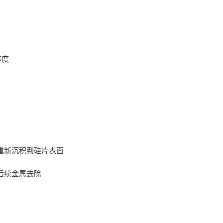
糙度
液中重新沉积到硅片表面
）做后续金属去除