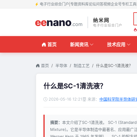
电子行业综合门户
|
专题
资料库
论坛
问答
视频
企业号
专栏
工具
ee
nano
纳米网
.com
电子行业综合门户
首页
新闻资讯
技术应用
首页
半导体
制造工艺
什么是SC-1清洗液？
什么是SC-1清洗液？
2026-05-16 12:21
来源：
中国科学院半导体研
摘要：
本文介绍了SC-1清洗液。 SC-1 (Standar
Mixture)。它是半导体制造中最著名、应用最广
Werner Kern 于 1965 年发明）。 SC-1 的