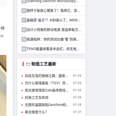
Scanning Electron Microscopy（Train for advanced research）扫描电子显微镜介绍（二）
5
我终于能放心摸鱼了！我用它，显示 Claude Code 执行状态……
6
晶圆变“晶方”？AI封装火了，MEMS也能用吗？
7
导体
设计小而美的移动电源 首选单板方案！
8
rn
极速陷阱：你的测试仪器“看”到真实的SiC了吗?
9
TENG能量收集技术走红，却无电源芯片可用……解决难题，只需一招！
10
制造工艺最新
后段互连的微缩之路：越来越细的铜线与越来越低的电容
07-29
为什么玻璃基板（TGV）突然被重视？
07-29
氮化镓增强型GaN晶体管结构简介
07-28
封装工艺及检验
07-28
无图形晶圆缺陷Darkfield检测技术介绍
07-28
氧化镓是什么？
07-27