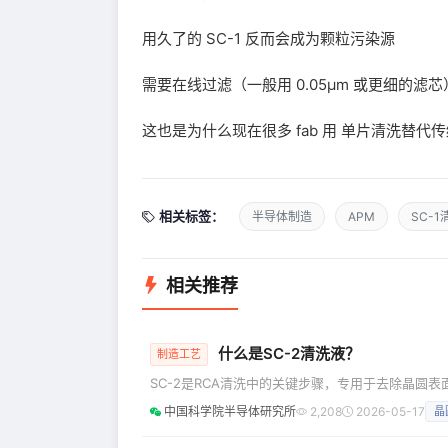
用久了的 SC-1 反而会成为颗粒污染源
需要在线过滤（一般用 0.05μm 或更细的滤芯
这也是为什么现在很多 fab 用 单片清洗替代传统
相关标签：
半导体制造
APM
SC-
相关推荐
什么是SC-2清洗液？
制造工艺
SC-2是RCA清洗中的关键步骤，专用于去除晶圆表
作用，消除SC-1清洗后残留的金属氢氧化物沉淀，并
中国科学院半导体研究所
2,208
2026-05-17
晶
液，全称是Standard Clean 2，由美国RCA公司
标准。 标准配方（体积比）： HCl:H2O2:H