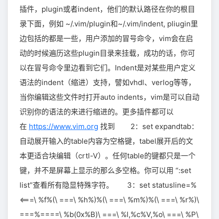
插件，plugin或者indent，他们的默认路径在你的根目
录下面，例如 ~/.vim/plugin和~/.vim/indent, pliugin里
边包括的都是一些，用户添加的冒号命令，vim会在启
动的时候遍历这些plugin目录来挂载，成功的话，你可
以在冒号命令里边看到它们。Indent是对某些用户定义
语法的indent（缩进）支持，譬如vhdl、verlog等等，
当你编辑这些文件时打开auto indents，vim是可以自动
识别你的语法的来进行缩进的。更多插件都可以
在
https://www.vim.org
找到 2：set expandtab：
自动展开输入的table内容为空格键，tabel展开后的文
本更适合块编辑（crtl-V）。任何table的键都只是一个
键，并不是屏幕上显示的那么多空格。你可以用 “:set
list”查看所有隐显特殊字符。 3：set statusline=%
<===\ %f%(\ ===\ %h%)%(\ ===\ %m%)%(\ ===\ %r%)\
===%====\ %b(0x%B)\ ===\ %l,%c%V,%o\ ===\ %P\