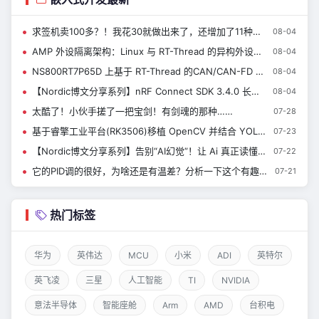
求签机卖100多？！我花30就做出来了，还增加了11种玩法……
08-04
AMP 外设隔离架构：Linux 与 RT-Thread 的异构外设划分实战
08-04
NS800RT7P65D 上基于 RT-Thread 的CAN/CAN-FD 驱动测试应用| 技术集结
08-04
【Nordic博文分享系列】nRF Connect SDK 3.4.0 长期支持版本来了！
08-04
太酷了！小伙手搓了一把宝剑！有剑魂的那种……
07-28
基于睿擎工业平台(RK3506)移植 OpenCV 并结合 YOLO 实现光伏红外故障检测
07-23
【Nordic博文分享系列】告别“AI幻觉”！让 Ai 真正读懂nRF Connect SDK
07-22
它的PID调的很好，为啥还是有温差？分析一下这个有趣的烘干器……
07-21
热门标签
华为
英伟达
MCU
小米
ADI
英特尔
英飞凌
三星
人工智能
TI
NVIDIA
意法半导体
智能座舱
Arm
AMD
台积电