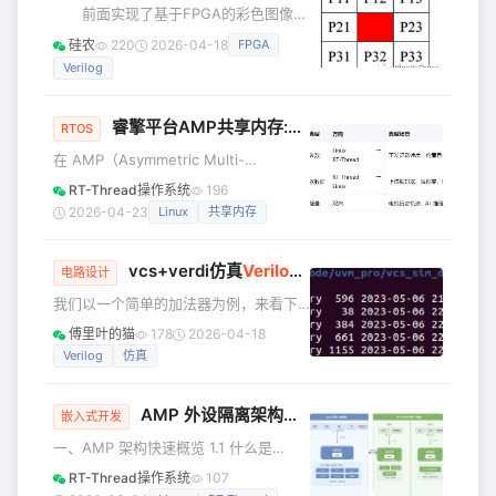
当前shell得一个提供者，但是linux系统
前面实现了基于FPGA的彩色图像转
里不只是tcsh，类似下面强大的awk就
灰度处理，减小了图像的体积，但是其
硅农
220
2026-04-18
FPGA
不是tcsh带的，但是系统配置好了以
中还是存在许多噪声，会影响图像的边
Verilog
后，也是可以访问的 这是因为环境变
缘检测，所以这一篇就要消除这些噪
声，基于灰度图像进行图像的滤波处
理，为图像的边缘检测做好夯实基础。
睿擎平台AMP共享内存:
Linux
与 RT-Thread 高
RTOS
椒盐噪声（salt &amp; pepper
在 AMP（Asymmetric Multi-
noise）是数字图像的一个常见噪声，所
Processing，非对称多处理）混合部署
谓椒盐，椒就是黑，盐就是白，椒盐噪
RT-Thread操作系统
196
架构中，Linux 和 RT-Thread 运行在同
声就是在图像上随机出现黑色白色的像
2026-04-23
Linux
共享内存
一颗芯片的两个不同核心上，如何高效
素。椒盐噪声是一种因为信号脉冲强度
地在两个系统之间传递大数据，是一个
引
vcs+verdi仿真
Verilog
代码
核心问题。 上一篇文章介绍了 DSMC 总
电路设计
线方案，适合与 FPGA 等外部设备高速
我们以一个简单的加法器为例，来看下
通信。今天我们聚焦另一个场景——睿
如何用vcs+verdi仿真Verilog文件并查
傅里叶的猫
178
2026-04-18
擎平台 AMP 共享内存（SHM）通信，
看波形。 源文件内容如下： //adder.v
Verilog
仿真
介绍 RC3562 平台如何利用芯
module adder( input clk,
input rst, input [9:0] A,
AMP 外设隔离架构：
Linux
与 RT-Thread 
input [9:0] B, output reg [10:0] C
嵌入式开发
); always @ ( pose
一、AMP 架构快速概览 1.1 什么是
AMP？ AMP（Asymmetric
RT-Thread操作系统
107
Multiprocessing，非对称多处理） 是