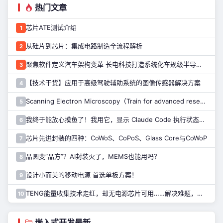
热门文章
芯片ATE测试介绍
1
从硅片到芯片：集成电路制造全流程解析
2
聚焦软件定义汽车架构变革 长电科技打造系统化车规级半导体封测能力
3
【技术干货】应用于高级驾驶辅助系统的图像传感器解决方案
4
Scanning Electron Microscopy（Train for advanced research）扫描电子显微镜介绍（二）
5
我终于能放心摸鱼了！我用它，显示 Claude Code 执行状态……
6
芯片先进封装的四种：CoWoS、CoPoS、Glass Core与CoWoP
7
晶圆变“晶方”？AI封装火了，MEMS也能用吗？
8
设计小而美的移动电源 首选单板方案！
9
TENG能量收集技术走红，却无电源芯片可用……解决难题，只需一招！
10
嵌入式开发最新