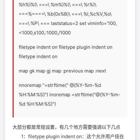
%h%)%(\ ===\ %m%)%(\ ===\ %r%)\
===%====\ %b(0x%B)\ ===\ %l,%c%V,%o\
===\ %P\ === laststatus=2 set viminfo='100,
<1000,s100,:1000,/1000
filetype indent on filetype plugin indent on
filetype indent on
map
gk map
gj map
:previous
map
:next
nnoremap
"=strftime(" @{%Y-%m-%d
%H:%M:%S}")
inoremap
=strftime("@{%Y-%m-
%d %H:%M:%S}")
大部分都是常规设置，有几个地方需要强调以下几点
1：filetype plugin indent on：这个允许用户挂在