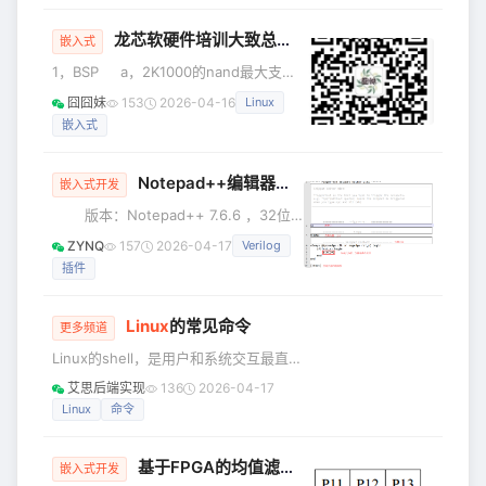
且利于时序收敛。我们在日常verilog编
码过程期望通过参数化的方式调用IP核。
龙芯软硬件培训大致总结 - day2
嵌入式
例如IP的位宽，时延，部分关键特性期望
1，BSP a，2K1000的nand最大支持
可以通过参数调用的方式实现，而不是
单片16GB，控制器最好选用SLC类型的
通过打开GUI界面通过手动选择的方式实
囧囧妹
153
2026-04-16
Linux
FLASH操作。 b，2K1000的can接口
现。其实实现方式很简单。首先通过手
嵌入式
推荐的波特率是500K到1M，500K以下
动打开quart
也支持但是需要龙芯技术人员提供技术
支持配合修改。 c，HEAT，高可靠时
Notepad++编辑器——
Verilog
、代码片段、直
嵌入式开发
钟，提供周期性中断，主要是为了解决
版本：Notepad++ 7.6.6 ，32位
查看CPU资源使用情况。 d，PCIE中
//==========================================
断号：PCIE设备中断号根据PCIE的插槽
ZYNQ
157
2026-04-17
Verilog
//== 安装与Verilog设置
号确定
插件
//==========================================
Linux
的常见命令
更多频道
Linux的shell，是用户和系统交互最直
接、最有效的方式，没有之一！ 前文我
艾思后端实现
136
2026-04-17
们提到的shll不同版本，在经过演化和遴
Linux
命令
选后，tcsh是目前最方便、通用的
shell。如下揭示了tcsh提供给用户的内
基于FPGA的均值滤波算法的实现
建命令。 当然，tcsh从理论上讲也就是
嵌入式开发