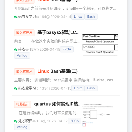
开始写代码之前，请务必建立这个思维模型： 软件程序：是
介绍Bash之前首先介绍Shell，shell是一个程序，可以称之为
指令的序列，在CPU上按时间顺序执行。 硬件描述
壳程序，用于用户与操作系统进行交互。用来区别与核，相当
码农爱学习
164
2026-04-14
Linux
Bash
于是一个命令解析器，Shell有很多中，这里列出其中几种 ：
Bourne SHell(sh) Bourne Again SHell(bash) C SHell(csh)
KornSHell(ksh) zsh 各个shell的功能都差不太多，在某些语
基于basys2驱动LCDQC12864B的
verilog
设计
嵌入式开发
法的下达下面有些区别，L
前言 在做这个实验的时候在网上找
了许多资料，都是关于使用单片机驱动
硅农
157
2026-04-15
FPGA
LCD显示，确实用单片机驱动是要简单
Verilog
不少，记得在FPGA学习交流群里问问题
的时候，被前辈指教，说给我最好的指
教便是别在玩这个了，多看看关于FPGA
Linux
Bash基础(二)
嵌入式技术
方面的书籍，比做这个单片机做的东西
主要内容： 逻辑判断：test关键字 选择结构：if-else, case
价值强多了。现在想来确实，自从学习
循环结构：while-do, for 逻辑判断 bash不仅可以进行数值
FPGA以来，看过的书没有多少，只是想
码农爱学习
133
2026-04-15
Linux
Bash
运算，通过test关键字还可以进行逻辑判断。 数值大小的判
做个什么了，就在网上找找例程，照抄
断 例如判断3是否大于2的大小： test 3 -gt 2; echo $? 0 注
下来，把算法推理一遍，下个板子实现
意：判断成立，返回0，不成立返回1。 参数 含义 助记 -gt 大
quartus 如何实现IP核的参数化调用
电路设计
于 greater tha
在进行编码时，我们时常会使用到乘
法器，除法器，等较复杂功能模块，为
处芯积律
134
2026-04-17
FPGA
此fpga vendor设计定制了IP核，用户通
Verilog
过调用IP核来实现所需功能，耗费资源少