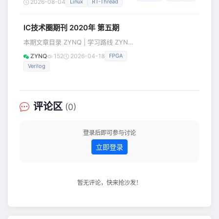
2026-08-04
Linux
RT-Thread
一种在同一块多核芯片上同时运行多个
独立操作系统的架构模式。与 SMP（对
IC技术圈期刊 2020年 第五期
称多处理）不同，AMP 为每个操作系统
分配专属的 CPU 核心、内存空间和外设
本期文章目录 ZYNQ | 学习路线 ZYNQ
资源，各子系统之间物理隔离、互不干
点击阅读 ZYNQ 关于Timing Exception
ZYNQ
152
2026-04-18
FPGA
扰。 在工业嵌入式领域，AMP 架构完美
Design #约束 点击阅读 码农的假期
解决了 “实时性” 与 “丰富生态” 这对矛
Verilog
Verilog有什么奇技淫巧？ Verilog
#ASIC 点击阅读 硅农 基于CORDIC的加
减乘除及三角函数实现 CORDIC 点击阅
读 探究FPGA 读书笔记 | Design Rot -1
评论区
(0)
IC设计 点击阅读 icsoc 构建ic知识体系
登录后即可参与讨论
立即登录
暂无评论，快来抢沙发！