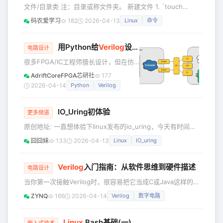
的如何，首先代码书写满是不规范，其
文件/目录类 注：目录或称文件夹。 新建文件 1. `touch
中犯得最多的一个问题就是把verilog当
xxxfile` 新建xxxfile文件。 新建目录 1. `mkdir xxxdir` 新建
C来写。所以，我决定趁着寒假自由支配
码农爱学习
182
2026-04-13
Linux
命令
xxxdir目录 mkdir /home/workdir 在/home目录下创建
的时间比较多，决定重写多功能数字时
workdir目录。 mkdir -p /home/workdir/dir1/dir2 连续创
钟，算是对我大二第一学期以来
用Python给
Verilog
设计自仿进阶：仿真器是如何工作的？一文看懂时序模型
建，若中间目录不存在则强制创建。 查看文件/目录 1. `ls
电路设计
很多FPGA/IC工程师擅长设计，但在仿
真方面较为薄弱。我认为主要问题在
AdriftCoreFPGA芯研社
177
于，完整的仿真实现学习成本较高，如
2026-04-14
Python
Verilog
学习UVM需要掌握大量新的内容。而单
纯使用Verilog自仿又难以满足需求，以
IO_Uring初体验
报文仿真为例，我们需要解析报文，若
更多频道
仅依赖Verilog自仿，就相当于要自己编
原创地址: 一直想体验下linux发布的io_uring，今天有时间决
写一个报文解析模块，工作量非常庞
定尝试尝试. 首先要确保内核是最新的。为了防止我原本的
囧囧妹
133
2026-04-13
Linux
IO_uring
大。而Python在数据处理方面则更加高
ubuntu系统安装新内核崩溃，我新装了ubuntu系统14.04,大
效，如果加以利用，完全可以快速构建
约花了30min安装好。 【1】做好前戏 sudo apt-get install
一个完整的仿真模型。Cocotb
ncurses-dev sudo apt-get install flex sudo apt-get
Verilog
入门指南：从软件思维到硬件描述
电路设计
install bi
当你第一次接触Verilog时，很容易把它当成C或Java这样的
编程语言。这是一个常见的误区，也是入门路上的第一个坎。
ZYNQ
166
2026-04-14
Verilog
数字电路
Verilog不是一种编程语言，而是一种硬件描述语言。 你的角
色不是“写程序”，而是在“画图纸”——用代码的形式描述一个
数字电路应该长什么样。 一、核心思想：你是在描述电路 在
Linux
Bash基础(一)
嵌入式技术