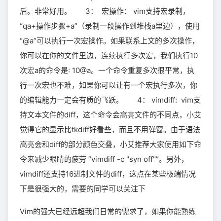
后。非常好用。 3： 宏操作： vim支持宏录制，
“qa+操作步骤+a”（录制一段操作到堆栈a里边），使用
“@a”可以执行一次宏操作。如果联系上文的多次操作，
你可以在你的文件里边，连续执行多次宏，我们执行10
次宏a的命令是: 10@a。一个命令重复多次很平常，执
行一次宏也不难，如果你可以让有一个宏执行多次，你
的编辑能力一定会有质的飞跃。 4： vimdiff: vim支
持文本文件的diff，这个命令会高亮文件的不同点，小艾
觉得它的显示比tkdiff好看些，而且不用弹窗。由于语法
高亮会和diff的部分颜色交叠，小艾推荐大家使用如下命
令来减少眼睛的疲劳 “vimdiff -c "syn off"”。另外，
vimdiff还支持16进制文件的diff，这点在某些极端情况
下是很强大的，需要的同学可以关注下
Vim的强大已经远超我们日常的需求了，如果你能熟练