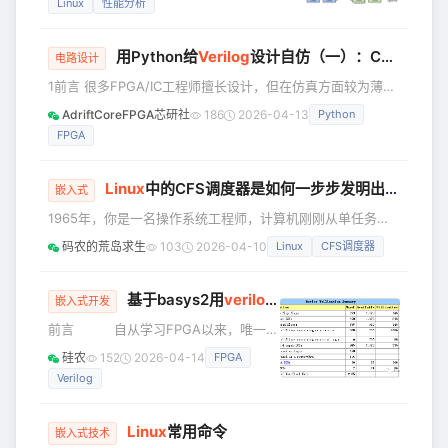
Linux
性能分析
标，另外文章涵盖了一个系统的方方面
面。如果没有完善的计算机系统知识，
用Python给
Verilog
设计自仿（一）：Cocotb环境初探
网络知识和操作系统知识，文档中的工
电路设计
具，是不可能完全掌握的，另外对系统
1前言 很多FPGA/IC工程师擅长设计，但在仿真方面较为薄
性能分析和优化是一个长期的系列。 本
弱。我认为主要问题在于，完整的仿真实现学习成本较高，如
AdriftCoreFPGA芯研社
186
2026-04-13
Python
文档主要是结合Linux 大牛，搜集Linux
学习UVM需要掌握大量新的内容。而单纯使用Verilog自仿又
系统性能优化相关文章整理后的一篇综
FPGA
难以满足需求，以报文仿真为例，我们需要解析报文，若仅依
合性文章，主要是结合博文对涉及到的
赖Verilog自仿，就相当于要自己编写一个报文解析模块，工
原理和
作量非常庞大。而Python在数据处理方面则更加高效，如果
Linux
中的CFS调度器是如何一步步发明出来的？
嵌入式
加以利用，完全可以快速构建一个完整的仿真模型。Coc
1965年，你是一名操作系统工程师，计算机刚刚从单任务时
代进入多任务时代——现在一台计算机可以同时运行多个程序
码农的荒岛求生
103
2026-04-10
Linux
CFS调度器
了。 但你面临一个棘手的问题：只有一个CPU，10个程序都
想运行，该让谁先执行？ 这是个看似简单实则困难的问题，
如果处理不好，可能会出现各种各样的古怪问题： 重要的程
基于basys2用
verilog
设计多功能数字钟（重写
嵌入式开发
序等待太久 用户的交互操作（如键盘输入）响应缓慢 某些程
前言 自从学习FPGA以来，唯一做
序永远无法获得CPU时间 你需要设计一个"调度器"来分配
过的完整系统就是基于basys2得多功能
CPU时
硅农
152
2026-04-14
FPGA
数字表。记得当时做的时候也没少头
Verilog
疼，最后用时间磨出来了一个不是很完
整的小系统，当时还是产生了满满的成
就感。现在回头看来，先不说功能实现
Linux
常用命令
嵌入式技术