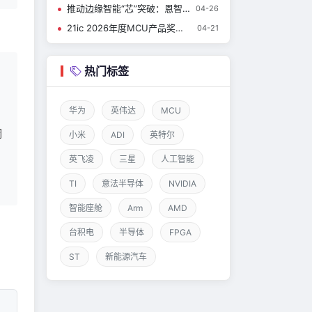
推动边缘智能“芯”突破：恩智浦MPU/MCU产品屡获殊荣！
04-26
21ic 2026年度MCU产品奖评选结果公布
04-21
热门标签
华为
英伟达
MCU
调
小米
ADI
英特尔
英飞凌
三星
人工智能
TI
意法半导体
NVIDIA
智能座舱
Arm
AMD
台积电
半导体
FPGA
ST
新能源汽车