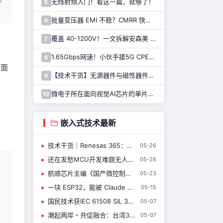
无线射频入门！看这一篇，就够了！
5
批量变压器 EMI 不稳？CMRR 快速检测方案推荐
6
覆盖 40-1200V！一文拆解安森美 GaNEXUS™的关键优势和应用
7
1.65Gbps网速！小伙手搓5G CPE路由器！延迟仅10ms……
8
下面
【技术干货】无源器件与磁性器件在ADAS应用中扮演的角色
9
微电子所在面向视觉AI芯片的单片三维异质集成技术领域取得进展
10
嵌入式技术最新
技术干货｜Renesas 365：将灵感构想化为现实
05-26
还在发愁MCU开发难题无人解答？全新工程师社区来了
05-26
航顺芯片主编《国产微控制器HK32开发与应用入门》入选“十四五”普通高等教育规划教材
05-23
一块 ESP32，能被 Claude 开发者玩出什么花样？
05-15
国民技术获IEC 61508 SIL 3功能安全证书
05-07
潮起两岸・共促融合：台湾30余家企事业来访RT-Thread睿赛德交流|新闻资讯
05-07