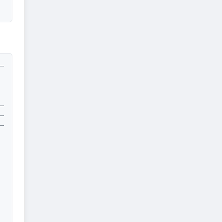
--------------------------*/
--------------------------*/
--------------------------*/
--------------------------*/