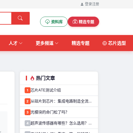
登录
注册
资料库
精选专题
人才
更多频道
精选专题
芯片选型
热门文章
芯片ATE测试介绍
1
从硅片到芯片：集成电路制造全流程解析
2
光模块的命门松了吗？
3
超声波传感器有哪些？怎么选用？实用参考指南来了！
4
估