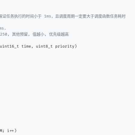
量保证任务执行的时间小于 1ms，且调度周期一定要大于调度函数任务耗时

s.

5-250, 其他预留, 值越小, 优先级越高

uint16_t time, uint8_t priority)
M; i++)
