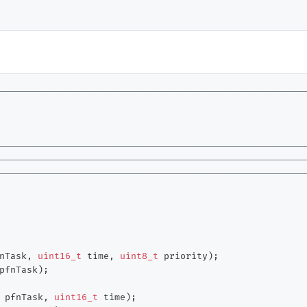
--------------------------------------------------------
--------------------------------------------------------
--------------------------------------------------------
--------------------------------------------------------
nTask, 
uint16_t
 time, 
uint8_t
 priority)
pfnTask)
;

 pfnTask, 
uint16_t
 time)