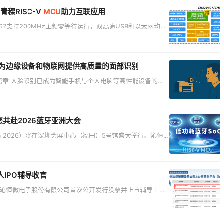
青稞RISC-V
MCU
助力互联应用
2V467支持200MHz主频零等待运行，双高速USB和以太网均内
互联、专业物联应用提供高集成度、高性能的解决方案。 双高
采用内核、高速USB2.0、百兆以太网等关键IP模块全自研的一体
置自
izip，为边缘设备和物联网提供高质量的面部识别
篇章 人脸识别已成为智能手机与个人电脑等高性能设备的标
缘设备与物联网终端中，仍面临诸多挑战。例如，企业级打印
及销售终端等应用场景，都能通过人脸识别大幅提升价值，但
子和Aizip开发了一种人脸识别解决方案，通过使面部识别
您共赴2026蓝牙亚洲大会
 Asia 2026）将在深圳会展中心（福田）5号馆盛大举行。沁恒
SoC产品及专业解决方案，并将发表《少外围，长续航，
案》主题演讲，分享低功耗、高集成、长续航无线SoC的独特构建方
诚邀各位莅临5
人IPO辅导收官
关于南京沁恒微电子股份有限公司首次公开发行股票并上市辅导工作
巨人” 企业，历时近 8 个月的 IPO 辅导工作圆满收官，
自研的芯片设计
连接技术和微处理器