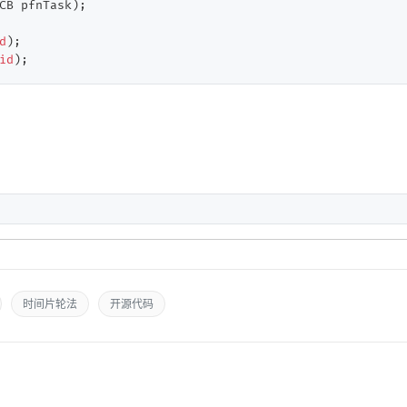
CB pfnTask)
;

d
)
id
)
;
时间片轮法
开源代码