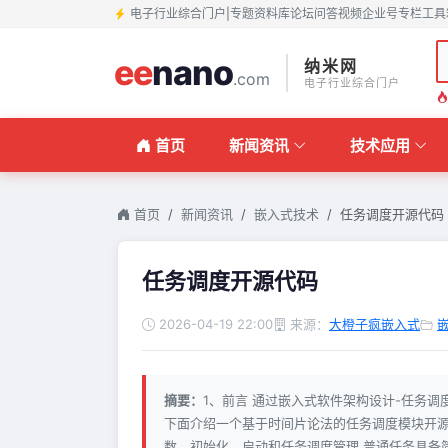
电子行业综合门户
|
专题
资料库
论坛
问答
视频
企业号
专栏
工具
ee
nano
纳米网
.com
电子行业综合门户
首页
新闻资讯
技术应用
首页
新闻资讯
嵌入式技术
任务调度开源代码
任务调度开源代码
2026-04-19 22:00
来源：
大橙子疯嵌入式
摘要：
1、前言 通过嵌入式软件架构设计-任务调
下面介绍一个基于时间片论法的任务调度模块开源代
数，初始化、启动和任务调度管理 普通任务具备简