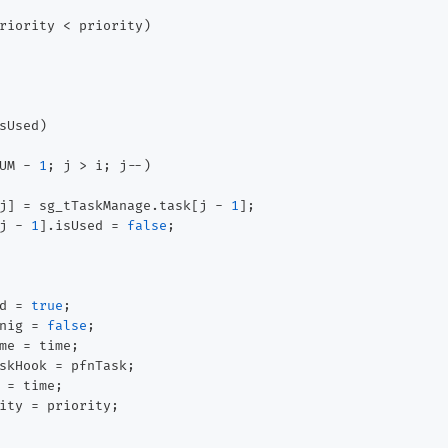
riority < priority)

sUsed)

UM - 
1
; j > i; j--)

j] = sg_tTaskManage.task[j - 
1
];

j - 
1
].isUsed = 
false
;

d = 
true
;

nig = 
false
;

me = time;

skHook = pfnTask;

 = time;

ity = priority;
