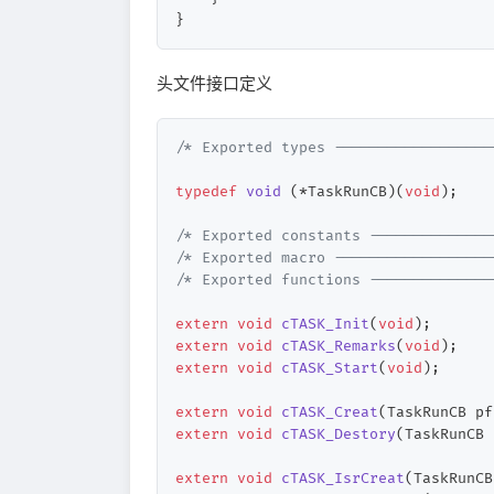
}
头文件接口定义
/* Exported types ------------------
typedef
void
(*TaskRunCB)
(
void
)
;

/* Exported constants --------------
/* Exported macro ------------------
/* Exported functions --------------
extern
void
cTASK_Init
(
void
)
extern
void
cTASK_Remarks
(
void
)
extern
void
cTASK_Start
(
void
)
;

extern
void
cTASK_Creat
(TaskRunCB pf
extern
void
cTASK_Destory
(TaskRunCB 
extern
void
cTASK_IsrCreat
(TaskRunCB