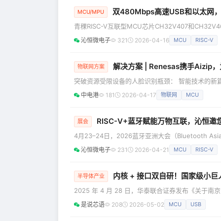
双480Mbps高速USB和以太网，
MCU/MPU
青稞RISC-V互联型MCU芯片CH32V407和CH3
置PHY，支持向量扩展提升并行处理能力，为工业
沁恒微电子
321
2026-04-16
MCU
RISC-V
速USB与以太网，PHY全内置 CH32V407/467
化设计。芯片提供2组480Mbps高速USB接口，内
解决方案 | Renesas携手A
物联网方案
突破资源受限设备的人脸识别瓶颈： 智能技术的新
配功能。然而，要将这项技术集成到资源受限的边
中电港
181
2026-04-17
物联网
MCU
机的用户身份验证、门禁控制面板、考勤打卡机以
传统解决方案往往超出这些设备的计算能力。 瑞萨电
RISC-V+蓝牙赋能万物互联，沁恒邀
展会
4月23–24日，2026蓝牙亚洲大会（Bluetooth
亮相5F05展位，带来融合MCU与蓝牙优势的无线
沁恒微电子
231
2026-04-21
MCU
RISC-V
USB/TouchKey/NFC高集成BLE系列解决方
式及丰富应用，助力下游客户解锁万物互联新机遇，
内核 + 接口双自研！国家级小巨
半导体产业
2025 年 4 月 28 日，华泰联合证券发布《
完成报告》，标志着这家扎根南京的国家级专精特新 “小
是说芯语
208
2026-05-02
MCU
USB
正式进入辅导验收阶段，向科创板资本市场迈出关键一步。 作为国内少数实现 “内核 + 接口” 双
企业，沁恒微电子成立于 2004 年，是一家专注于