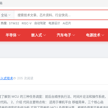
箱
全站
热搜:
STM32
RISC-V
自动驾驶
电源设计
AI芯片
半导体
嵌入式
汽车电子
电源技术
嵌入式技术
205 次阅读
度了解到 MCU 的三种任务调度：前后台顺序执行法、时间片论法和操作系统，
码。 2、介绍 代码主要特点有： 适用于裸机平台 移植简单，三个核心函
单的调度优先级功能 实现了简单的 MCU 负载率计算，根据负载率可参考评