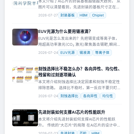
本文介绍了AI芯片的封装基板越做越大趋势。 从
图片可以清楚看到，先进封装的基板尺寸正在快
速膨胀。这背后是AI芯片对算力和带宽的无尽渴
2026-07-27
封装基板
HBM
Chiplet
求。 图(a)是比较“传统”的配置：一颗逻辑芯片加
上四颗HBM（高
EUV光源为什么要用锡液滴？
EUV光是怎么发出来的？先把锡变成等离子体，
用超高功率激光(CO₂ 激光)聚焦轰击锡靶,瞬间把
锡加热到几十万度。这么高的温度下,锡原子的外
2026-07-24
EUV光源
锡液滴
等离子体
层电子被剥离掉很多个,变成高电离态离子—失去
8~14 个电子
刻蚀选择比不稳怎么办？各向异性、均匀性、
残留和过刻逐项确认
本文将介绍刻蚀选择比决定因素和刻蚀不稳定性
排除思路。 选择比不稳时，第一反应不要只盯刻
蚀速率，更不要直接把功率、时间、气体流量一
2026-07-24
刻蚀选择比
各向异性
均匀性
起改。 很多刻蚀异常看起来都是“没刻干净”或“刻
过了”，但真正要分开判断
先进封装如何支撑AI芯片的性能跃升
本文将介绍先进封装如何支撑AI芯片的性能跃
升。 传统的“大芯片"的局限 在AI芯片的设计中，
算力和带宽的竞赛正在把封装技术推向极限。传
2026-07-23
先进封装
芯粒
HBM