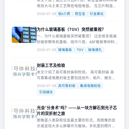
本文介绍了通过引入低k介质、新型金属材料和采
用双大马士革工艺降低电阻电容。 在芯片制造的
前端，晶体管越做越小、越做越快；但在后段，
2026-07-29
低k介质
铜互连
钌金属化
负责连接这些晶体管的铜导线，却面临着一个尴
尬的局面——线宽越缩越细，
为什么玻璃基板（TGV）突然被重视？
一、为什么玻璃基板突然被重视？ 过去很多高端
封装依赖有机基板、硅中介层、ABF载板等材料
体系。 但随着AI芯片越来越大、I/O数量越来越
2026-07-29
玻璃基板
TGV
玻璃通孔
多、功耗越来越高、封装尺寸越来越大，传统基
板材料逐渐遇到瓶颈
封装工艺及检验
本文介绍了高可靠封装和检验。 高可靠封装 高
可靠集成电路封装主要包括划片、粘片、键合和
密封四个工序，如图所示。 划片是封装的第一
2026-07-28
高可靠封装
集成电路检验
步。它把整张晶圆分成多个独立芯片。常用方法
引线键合
有机械切割和激光划片。 粘
光会“分身术”吗？——从一块方解石到光子芯
片的双折射之旅
图像是人类获取信息最主要的形式，而图像的显
示或呈现大多以屏幕作为载体。手机里的照片、