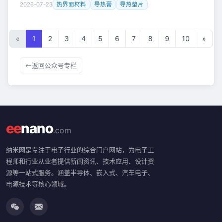
耗与产热量也随之大幅增长，散热压力显著增大。在此背景下，
2026-07-23
热界面材料
导热膏
导热垫片
热界面材料（Thermal I
«
1
2
3
4
5
6
7
8
9
10
»
返回公众号专栏
ee
nano
.com
纳米网是专注于电子行业的综合门户网站，为电子工
程师和行业从业者提供新闻资讯、技术应用、设计资
源等一站式服务。涵盖半导体、嵌入式、汽车电子、
电源技术等核心领域。