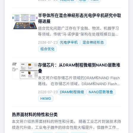
统的“一颗大芯片搞定一切”的做法已经难以为
继，取而代之的是把大芯片
半导体所在混合神经形态光电伊辛机研究中取
得进展
组合优化问题广泛存在于金融、物流、机器学习
等领域。传统“冯·诺伊曼”架构在处理规模日益庞
大的问题时面临显著瓶颈。光电伊辛机利用物理
2026-07-23
光电伊辛机
混合神经形态
系统的动力学演化进行本征并行求解，是实现大
组合优化
规模组合优化硬件加速的重要技
存储芯片：从DRAM制程微缩到NAND层数堆
叠
本文将介绍存储芯片领域的DRAM和NAND Flash
路线。 在存储芯片领域，DRAM和NAND Flash走
着两条截然不同的技术演进路线——DRAM在不
2026-07-23
DRAM制程微缩
NAND层数堆叠
断缩小线宽，NAND在不停增加层数。图片展示
HKMG
的
热界面材料的特性和分类
本文将介绍热界面材料的特性和分类。 随着工业芯片封装技术持
续迭代升级，工业电子器件的综合性能大幅提升，但器件工作功