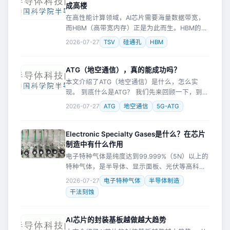
成高楼
在高性能计算领域，AI芯片需要海量数据带宽，
而HBM（高带宽内存）正是为此而生。HBM的核
心技术之一，就是TSV（硅通孔）——一种垂直
2026-07-27
TSV
硅通孔
HBM
贯穿芯片的导电通道，让数据不再绕行，而是直
接穿墙而过。 图片展
ATG（地空通信），真的能成功吗？
本文介绍了ATG（地空通信）是什么，怎么实
现。 到底什么是ATG？ 我们先来回顾一下，到底
什么是ATG。 ATG，就是Air To Ground，空对地
2026-07-27
ATG
地空通信
5G-ATG
通信，也叫地空通信。 ATG是一种非常特殊的通
Electronic Specialty Gases是什么？在芯片
制造中有什么作用
电子特种气体是纯度达到99.999%（5N）以上的
特种气体，是半导体、显示面板、光伏等高科技
产业制造过程中的关键材料。在集成电路从裸硅
2026-07-27
电子特种气体
半导体制造
片到成品芯片的晶圆制造全流程中，超过一半的
干法刻蚀
工序要用到电子特种气体。
AI芯片的封装基板越做越大趋势