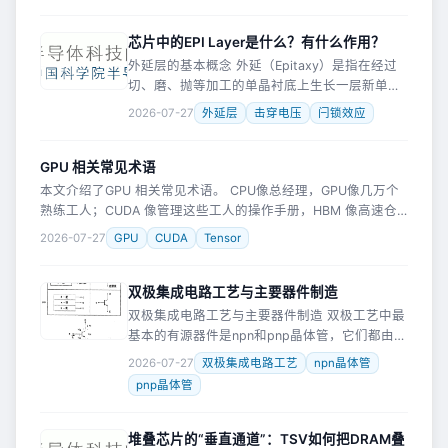
芯片中的EPI Layer是什么？有什么作用？
外延层的基本概念 外延（Epitaxy）是指在经过
切、磨、抛等加工的单晶衬底上生长一层新单晶
的过程。这层新生单晶层按衬底晶相延伸生长，
2026-07-27
外延层
击穿电压
闩锁效应
故称为外延层（Epitaxial Layer），厚度通常为
几微米
GPU 相关常见术语
本文介绍了GPU 相关常见术语。 CPU像总经理，GPU像几万个
熟练工人；CUDA 像管理这些工人的操作手册，HBM 像高速仓
库，NVLink 像工厂之间的专用高铁。AI 模型越大、Token 调用
2026-07-27
GPU
CUDA
Tensor
越
双极集成电路工艺与主要器件制造
双极集成电路工艺与主要器件制造 双极工艺中最
基本的有源器件是npn和pnp晶体管，它们都由三
层半导体材料组成，中间一层的导电类型与两边
2026-07-27
双极集成电路工艺
npn晶体管
不同，这三层材料可以上下排列，也可以横向排
pnp晶体管
列，所以会形成垂直晶体管
堆叠芯片的“垂直通道”：TSV如何把DRAM叠