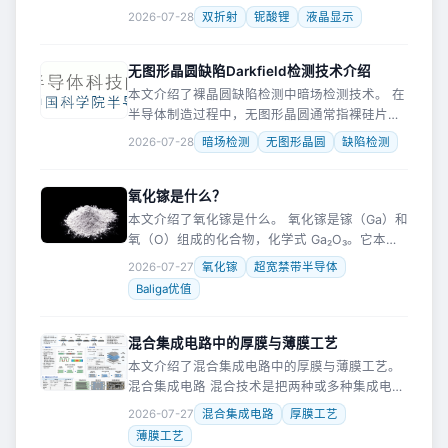
电脑里的文档，都是通过一幅幅明暗交替变化的
2026-07-28
双折射
铌酸锂
液晶显示
图像进入人的眼睛。液晶显示屏是当前最常见的
屏幕类型之一。当你在电脑上打开
无图形晶圆缺陷Darkfield检测技术介绍
本文介绍了裸晶圆缺陷检测中暗场检测技术。 在
半导体制造过程中，无图形晶圆通常指裸硅片或
假片，主要用于设备测试以及机台内部环境洁净
2026-07-28
暗场检测
无图形晶圆
缺陷检测
度的监控。当此类晶圆表面存在过多颗粒、残留
物或划痕等缺陷时，需要及时排
氧化镓是什么？
本文介绍了氧化镓是什么。 氧化镓是镓（Ga）和
氧（O）组成的化合物，化学式 Ga₂O₃。它本质
上是一种氧化物半导体，但因为带隙特别宽
2026-07-27
氧化镓
超宽禁带半导体
（4.8~4.9 eV），被归类为超宽禁带半导体
Baliga优值
（UWBG，Ultr
混合集成电路中的厚膜与薄膜工艺
本文介绍了混合集成电路中的厚膜与薄膜工艺。
混合集成电路 混合技术是把两种或多种集成电路
芯片放在一起，有时还会加入电阻、电容等分立
2026-07-27
混合集成电路
厚膜工艺
元件，最后封装在同一个管壳中，这样做成的电
薄膜工艺
路叫混合集成电路。 和单片集