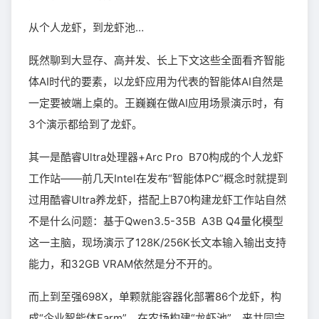
从个人龙虾，到龙虾池…
既然聊到大显存、高并发、长上下文这些全面看齐智能
体AI时代的要素，以龙虾应用为代表的智能体AI自然是
一定要被端上桌的。王巍巍在做AI应用场景演示时，有
3个演示都给到了龙虾。
其一是酷睿Ultra处理器+Arc Pro B70构成的个人龙虾
工作站——前几天Intel在发布“智能体PC”概念时就提到
过用酷睿Ultra养龙虾，搭配上B70构建龙虾工作站自然
不是什么问题：基于Qwen3.5-35B A3B Q4量化模型
这一主脑，现场演示了128K/256K长文本输入输出支持
能力，和32GB VRAM依然是分不开的。
而上到至强698X，单颗就能容器化部署86个龙虾，构
成“企业智能体Farm”，在农场构建“龙虾池”，来共同完