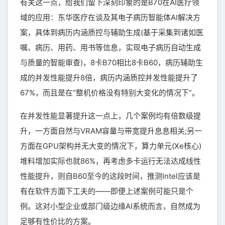
有关这一点，给我们留下深刻印象的是B70在AI医疗领
域的应用：东华医疗在谈及其电子病历智能体AI解决方
案，具体到病历内涵质控与辅助生成(基于采集到诸如医
嘱、病历、用药、用书等信息，实现电子病历自动生成
与质量的智能审查)，8卡B70相比8卡B60，病历辅助生
成的并发性能提升8倍，病历内涵质控并发性能提升了
67%，而且是在“整机价格没有特别大变化的情况下”。
在并发性能显著提升这一点上，几个案例均有倍数级提
升，一方面自然与VRAM容量与带宽提升息息相关;另一
方面在GPU架构并无大变的情况下，算力单元(Xe核心)
堆料增加实际也就86%，再考虑多卡运行无法达成线性
性能提升，则自B60至今的这段时间，推测Intel应该是
有在软件方面下工夫的——即便上述案例可能只是个
例。这对小型企业或部门级边缘AI系统而言，自然成为
足够有性价比的方案。