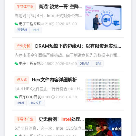
很容易理解 -- 根据我个人推算，今年全球芯片市场将达到1.1
高通"骁龙一哥"空降英特尔，执掌PC+物理AI
半导体产业
万亿美金的规模（见下图）。下游高端算力芯片和存储器芯片
当地时间5月4日，Intel正式对外公布两
都大面积缺货的背景下，各大晶圆厂大规模扩产已
项核心高管任命，全面强化核心业务布
电子工程专辑
218
2026-05-09
局与AI创新战略。 其中，高通技术公司
物理AI
Intel
前执行副总裁Alex Katouzian的加盟，
成为全球半导体行业最受关注的人事变
DRAM短缺下的边缘AI：以有限资源实现更高性能
动。 Katouzian出任新设业务集团EVP
产业分析
兼总经理 根据Intel公布的信息，Alex
内存市场今年面临严峻挑战。由于制造商优先为数据中心和大
Katouzian将于本月正式加入Intel，出任
规模AI工作负载供应DDR5和高带宽内存(HBM)，内存供应趋
电子工程专辑
156
2026-05-09
DRAM
IBM
公司执行副总裁兼新设立的"客户端计算
紧，成本大幅飙升：与2025年第三季度相比，价格已上涨了3
与物理人工智能集团"（Cl
至4倍，且市场信号表明价格峰值尚未到来。 据报道，即便是
通常处于市场优先级的超大规模云厂商，也仅获得了约70%的
Hex文件内容详细解析
嵌入式
分配容量。分析师预计，这种紧张局面将贯穿2026年全年，
Intel HEX文件是由一行行符合Intel HEX
甚至可能延续至2027年。 这种压力并非均匀分布。价格涨幅
文件格式的文本所构成的ASCII文本文
汽车ECU开发
168
2026-04-18
件。在Intel HEX文件中，每一行包含一
Intel
Hex文件
个HEX记录。这些记录由对应机器语言
码和/或常量数据的十六进制编码数字组
史无前例！
Intel
处理器将集成N卡
成。Intel HEX文件通常用于传输将被存
半导体产业
于ROM或者EPROM中的程序和数据。大
5月11日消息，这一次，Intel CEO陈立
多数EPROM编程器或模拟器使用Intel
武站在了黄仁勋背后。 当地时间5月10