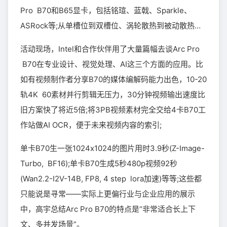
Pro B70和B65显卡，包括铭瑄、蓝戟、Sparkle、
ASRock等;从单槽位到双槽位、涡轮散热到被动散热…
活动现场，Intel和合作伙伴用了大量篇幅去谈Arc Pro
B70在专业设计、视觉处理、AI这三个方面的应用。比
如有视频制作者分享B70的媒体编解码能力出色，10-20
轨4K 60素材并行剪辑无压力，30分钟视频输出速度比
旧方案快了将近5倍;将3PB视频素材完全交给4卡B70工
作站做AI OCR，便于未来视频内容的索引;
单卡B70生一张1024x1024的图片用时3.9秒(Z-Image-
Turbo, BF16);单卡B70生成5秒480p视频92秒
(Wan2.2-I2V-14B, FP8, 4 step lora加速)等等;这些都
只能说是寻常——实际上更偏行业与企业应用的展示
中，高宇总结Arc Pro B70的特点是“非常适合长上下
文、多并发场景”。