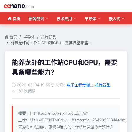
ee
nano
.com
首页
新闻资讯
技术应用
半导体
嵌入式
首页
半导体
芯片新品
能养龙虾的工作站CPU和GPU，需要具备哪些…
能养龙虾的工作站CPU和GPU，需要
具备哪些能力？
2026-05-04 19:55
来源：
电子工程专辑
芯片新品
187 次阅读
摘要：
[ ](https://mp.weixin.qq.com/s?
__biz=MzIxMDE0NTM0Nw==&amp;mid=2649358184&amp;idx=
因为有AI的加成，强调AI能力的工作站出货量今年预计会