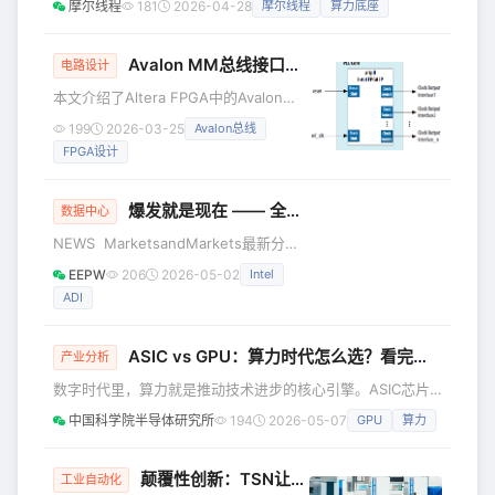
摩尔线程
181
2026-04-28
摩尔线程
算力底座
仅牵动着下游整机厂商的神经，更在资
队” 的核心算力成员，摩尔线程基于旗舰级AI训推一体全功能
本市场掀起巨浪。4月24日，英特尔股价
GPU MTT S5000，依托成熟的MUSA软件栈与高性能算子优
收盘暴涨23.6%，
化，已率先完成九天35B模型的全流程适配与推理验证。这不
Avalon MM总线接口详解：FPGA设计必备指南
电路设计
仅是国产GPU与央企大模型的深度协同，更意味着国产AI算力
本文介绍了Altera FPGA中的Avalon
已具备支撑行业级大模型规模化落地的核心能力。 软硬协
MM总线接口规范，包括Avalon时钟接
199
2026-03-25
Avalon总线
口、复位接口、存储器映射接口和
FPGA设计
Conduit接口的信号及属性，详细解释了
这些接口的功能和应用场景。
爆发就是现在 —— 全球数据中心半导体市场2029预测
数据中心
NEWS MarketsandMarkets最新分析
报告预计，全球数据中心半导体市场规
EEPW
206
2026-05-02
Intel
模将从2024年的868亿美元增长至2029
ADI
年的2658亿美元，2024-2029年复合年
增长率（CAGR）达25.1%。 市场增长的
核心驱动因素包括：AI及生成式AI工作负
ASIC vs GPU：算力时代怎么选？看完这张对比表就不纠结了
产业分析
载的快速扩张、超大规模云服务商的投
数字时代里，算力就是推动技术进步的核心引擎。ASIC芯片
入加码、高性能计算与加速处理器需求
和GPU作为两种最核心的算力载体，各自在特定领域都有着
攀升、高带宽内存（HBM）等先进存储
中国科学院半导体研究所
194
2026-05-07
GPU
算力
不可替代的优势。 今天就把两者的技术差异、性能特点和适
技术的普及，以及现代云数据中心基础
用场景说透，不管你是挖矿、做AI还是搞高性能计算，都能得
到专业的参考。 1. 先给核心结论 ASIC是为单一任务优化的专
颠覆性创新：TSN让数据驱动的制造业走得又“快”又“稳”！
工业自动化