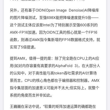
另外，还有基于OIDN(Open Image Denoise)AI降噪库
的图片降噪测试，至强698X能把降噪速度提升5倍——
这个测试主体应该是Intel为了特别展示至强600系列的
AMX-FP16加速。因为OIDN工具的核心就是一个FP16
函数，则通过AMX指令集新增的FP16数据格式支持，就
实现了5倍提速。
提到AMX，值得一提的是：除了完全跑在CPU上的AI应
用(如对内存容量有高要求的AlphaFold 3)，在大部分人
的认知中，对于高性能与高token吞吐需求的AI计算场
景而言，CPU的核心角色都在于编排器和控制器，AMX
指令集层面的加速意义可能并不太大;但实际上，就整个
系统的角度而言并非如此。
王巍巍在采访中说，“较重的矩阵加速运算的确都跑在