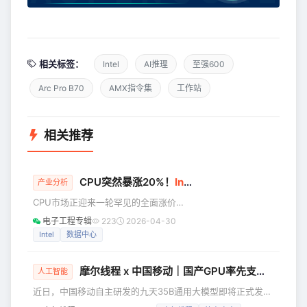
相关标签：
Intel
AI推理
至强600
Arc Pro B70
AMX指令集
工作站
相关推荐
CPU突然暴涨20%！
Intel
、AMD齐涨价
产业分析
CPU市场正迎来一轮罕见的全面涨价周
期。 据ODM厂商透露，自2026年3月
电子工程专辑
223
2026-04-30
起，消费级CPU价格已上涨5%—10%，
Intel
数据中心
服务器CPU涨幅更达10%—20%。供应
链消息指出，英特尔（Intel）与AMD两
摩尔线程 x 中国移动｜国产GPU率先支撑央企大模型，S5000完成九天35B大模型适配
大巨头正在筹备第三季度的进一步涨
人工智能
价，而CPU平均交货周期已从此前的1—
近日，中国移动自主研发的九天35B通用大模型即将正式发
2周大幅延长至8—12周。 这一轮涨价不
布。作为中国移动重要的生态合作伙伴及 “AI 能力联合舰