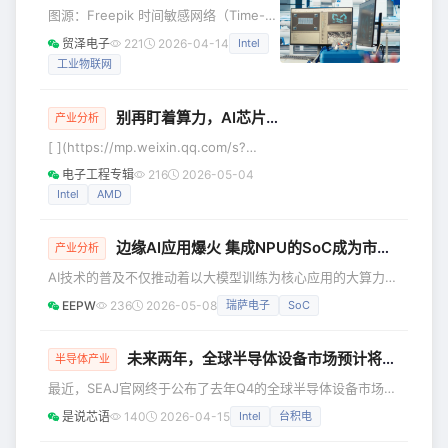
用芯片，GPU是面向通用并行计算的灵活方案，两者没有绝
图源：Freepik 时间敏感网络（Time-
对好坏，只看你用在什么地方。核心差异我整理了一张对比
Sensitive Networking，TSN）的本质
表，一目了
贸泽电子
221
2026-04-14
Intel
是一组IEEE 802.1标准，实现了精确的
工业物联网
同步和调度流量，使以太网能够支持运
动控制和安全系统等对时间要求严格的
应用。TSN允许各种数据类型（包括人
别再盯着算力，AI芯片下半场的胜负手是……
产业分析
机界面/监控与数据采集、控制信号和信
[ ](https://mp.weixin.qq.com/s?
息技术流量）在单一网络上共存，从而
__biz=MzA5MDk2NTEwNQ==&amp;mid=2656510277&amp;idx=1&
简化架构、降低成本、提高运行时间并
电子工程专辑
216
2026-05-04
当英伟达CEO黄仁勋在2026年GTC大会
增强数据透明度。 简单来说，它的目标
Intel
AMD
上抛出"The Inference Inflecti
是让数据
边缘AI应用爆火 集成NPU的SoC成为市场新宠
产业分析
AI技术的普及不仅推动着以大模型训练为核心应用的大算力基
础设施市场繁荣，同时也极大推动了边缘AI应用的快速普及。
EEPW
236
2026-05-08
瑞萨电子
SoC
随着边缘AI应用场景的不断丰富，终端设备对核心处理器的要
求已不再局限于基础的计算与控制功能，而是升级为“AI推理
算力、低功耗、高集成、高可靠”的综合能力比拼。在此行业
未来两年，全球半导体设备市场预计将一片大好......
半导体产业
变革背景下，集成NPU的SoC产品异军突起，通过将CPU、
最近，SEAJ官网终于公布了去年Q4的全球半导体设备市场数
NPU、GPU、ISP、存储控制器、接口模块等核心组件集成于
据（数据来源：SEAJ、SEMI）。单季度市场规模362.8亿美
单一
是说芯语
140
2026-04-15
Intel
台积电
金，同比增加8.1%，环比增加7.8%。 由下图可见，设备市场
数据在稳定了4个季度以后终于再次发力上涨了。 其中原因也