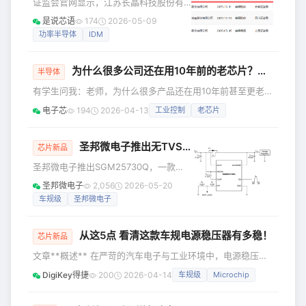
证监会官网显示，江苏长晶科技股份有
限公司辅导验收完成。作为连续六年入
是说芯语
174
2026-05-09
选中国半导体功率器件十强的 IDM 厂
功率半导体
IDM
商，长晶科技此次 IPO 进程落地，也让
其产业布局、技术实力与全场景产品矩
为什么很多公司还在用10年前的老芯片？是抠门还是保守
阵全面浮出水面。 长晶科技于2018年11
半导体
月在南京江北新区成立，并在深圳、上
有学生问我：老师，为什么很多产品还在用10年前甚至更老的
海、北京等地设有分支机构。公司从
芯片？现在不是有那么多性能更强、价格也不贵的新芯片吗？
电子芯
194
2026-04-13
工业控制
老芯片
Fabless（无晶圆厂）模式起步，通过产
公司是不是太抠门了，还是工程师太保守了？那些老芯片主频
业并购与自建产线相结合，成功构建了
低、内存小，留着干嘛？今天一起聊聊这个话题。 首先芯片
涵盖晶圆制造、芯片设计、封装测试
领域的新和旧，和我们平时买手机是两个概念。 手机里的芯
圣邦微电子推出无TVS，反极性电压钳位的
车规级
芯片新品
片，比如高通骁龙系列，确实是越新越好，性能更强、功耗更
圣邦微电子推出SGM25730Q，一款无
低。这是因为消费电子产品的更新换代是按月来算的。但是在
需TVS即可实现反向电压钳位的车规级
圣邦微电子
2,056
2026-05-20
工业控制、汽车电子、
理想二极管控制器。该器件可应用于汽
车规级
圣邦微电子
车信息娱乐系统（车载信息系统控制和
主机单元）、汽车高级驾驶辅助系统
从这5点 看清这款车规电源稳压器有多稳！
（摄像头集成）、汽车USB集线器和冗
芯片新品
余电源系统的主动式OR连接。
文章**概述** 在严苛的汽车电子与工业环境中，电源稳压器
SGM25730Q是一款理想二极管控制
不仅需要具备高耐压、高可靠性，还必须能在极宽温区内稳定
DigiKey得捷
200
2026-04-14
车规级
Microchip
器，配合外部NMOS可构成低损耗的理
运行。Microchip 推出的 MCP1781 正是为应对这类挑战而设
想二极管整流器，提供反极性断路保
计的高性能 200mA 高压低压差线性稳压器（LDO）。 这款
护，正向压降为20mV。该方案专为汽车