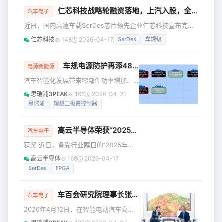
温架构，在–40°C至 80°C的宽工作环境
仁芯科技战略轮融资落地，上汽入股，全力推进SerDes规模量产
中实现对芯片表面温度的精准控制，使
汽车电子
温度漂移低至0.1ppm/°C，满足高端仪
近日，国内高速车载SerDes芯片领先企业仁芯科技宣布完成
器仪表对高稳定度电压基准的苛刻需
战略轮融资。本轮融资由上汽金控联合旗下尚颀资本，以及天
仁芯科技
148
2026-04-17
SerDes
车规级
求，适用于精密测量设备及高可靠性应
泓资本、奇安投资等产业资本共同加投。此次战略投资的落
用场景。**本文主要介绍TC0.2ppm/°C
地，标志着仁芯科技在产品工程化能力、商业化落地进展及公
方案，如需更高T
司整体运营实力等方面，已获得头部汽车产业资本的高度认
车规电源防护再添48V架构利器！
思瑞浦
多款全
电源新能源
可，为公司下一阶段的规模化、体系化发展注入强劲动力。
汽车智能化发展带来零部件功率增加、
作为本轮战略投资的核心参与方，上汽金控与尚颀资本表示：
供电网络复杂等挑战，其中电源防反灌
思瑞浦3PEAK
166
2026-04-21
“SerDes是智能网
是供电安全必不可缺的一环。传统二极
思瑞浦
理想二极管控制器
管防反因其导通压降的存在，导致大电
流下功耗高的问题，用PMOS构建防反
高云半导体荣获“2025电子元器件行业优秀汽车电子芯片国产品牌企业”大奖
电路存在成本高、选型难的现状。通过
汽车电子
驱动控制+成本较低的NMOS构建的“理
获奖 近日，备受行业瞩目的“2025年度
想二极管”成为优势显著的防反解决方
华强电子网优质供应商&amp;电子元器
高云半导体
168
2026-04-17
案，这种驱动控制芯片即“理想二极管控
件行业优秀国产品牌”评选结果正式揭
SerDes
FPGA
制器”。 思瑞浦理想二极管控制器芯片已
晓。广东高云半导体科技股份有限公司
规模化上车，量产突破1000万片，为汽
（以下简称“高云半导体”）凭借其在车规
车电源系统
车百会研究院理事长张永伟会见
思瑞浦
、兴科迪一
级芯片领域的技术创新与市场突破，成
汽车电子
功斩获“2025电子元器件行业优秀汽车电
2026年4月12日，在智能电动汽车高层
子芯片国产品牌企业奖”。 此次获奖的核
论坛举办期间，车百会研究院理事长张