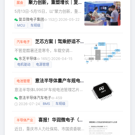
器件以其宽输入范围、极低静态电流及完善的保护机制，成为
聚力创新，重塑增长｜复旦微电子精彩亮相第五届上海国际充换电与光储充展览会
展会
12V电源系统
工程师打造高效、安全电源系统的理想选择。 为什么工程师
5月13日-5月15日，以“聚力创新，重塑
会选择 MCP1781？五大核心优势解析 1.
增长”为主题的2026第五届上海国际充换
复旦微电子集团
152
2026-05-22
电与光储充展览会在上海汽车会展中心
MCU
车规级
圆满举行。作为充换电与光储充领域年
度重要展会，本届展会聚焦充电桩、换
芝芯方案丨驾乘舒适不打折！东芝搞定车载空调烦心事
电站、光储充、充电运营、电动重卡等
汽车电子
核心方向，是一场为充换电产业定调、
不管是酷暑还是寒冬，车载空调
赋能、聚势的年度盛会。 复旦微电子集
（HVAC）系统都是驾乘者的“舒适防
东芝半导体
165
2026-04-15
团携多款汽车充电桩/枪漏电保护芯片受
线”。但你是否遇到过：空调噪音突然变
电机驱动
电源管理
邀亮相，展台现场客商驻足咨询、行业
大，像有只蜜蜂在耳边盘旋；明明温度
同仁深度交流，全方位展现了复旦微电
调得适中，车辆续航里程却悄悄“缩水”？
子在新能
意法半导体量产车规电池管理芯片推出升级款
这些其实都指向了HVAC系统背后共同的
电池管理
技术痛点——电机控制效率、系统可靠
意法半导体L9963F车规电池管理芯片，
性与整体功耗的平衡难题。为此，东芝
具备混动汽车和纯电动汽车锂电池组管
意法半导体汽车电子
459
推出了一系列针对车载HVAC的解决方
理系统所需的全部功能，还适用于工业
2026-07-24
BMS
车规级
案，悄然化解这些行业难题。 车载
储能系统和48伏、96伏电动设备。
HVAC解决方案系统框图 如何让直流无
L9963F是意法半导体成熟量产款
刷电机既安静
喜报！华润微电子（重庆）有限公司 MOS产品线荣获“国资国企工作先进集体”称号
L9963E的增强版，L9963系列现有用户
半导体产业
无需改动软硬件，即可用L9963F直接替
近日，重庆市人力社保局、市国资委联
换L9963E。 单颗芯片可监测4至14颗串
合发布《关于表彰国资国企工作先进集