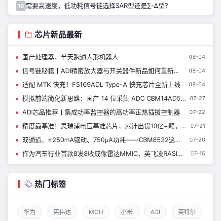
需要高速度，低功耗信号链选择SAR型还是∑-Δ型？
10
芯片新品最新
国产处理器，半天跑通人形机器人
08-04
信号链秘籍丨ADI精密放大器与开关器件新品如何重新定义仪器设计？
08-04
适配 MTK 快充！FS169ADL Type-A 快充芯片全新上线
08-04
模拟前端简化新思路：国产 14 位采集 ADC CBM14AD50Q
07-27
ADI芯品推荐丨集成功率监控器的高功率正热插拔控制器
07-22
精度靠基准！思瑞浦电压基准芯片，累计出货10亿+颗，服务客户8000+
07-21
双通道、±250mA驱动、750µA功耗——CBM8532这颗通用运放到底强在哪？
07-20
作为汽车行业首款8发8收成像雷达MMIC，英飞凌RASIC™ CTRX8188F实现量产，加速中央式架构雷达的发展
07-15
热门标签
华为
英伟达
MCU
小米
ADI
英特尔