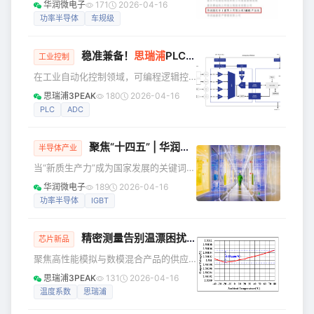
华润微电子
171
2026-04-16
联电芯，适用于最高48V的系统。级联
体和先进个人的决定》（以下简称决
功率半导体
车规级
多颗芯片后，最多可监测31个电池组，
定）。 决定称，为表彰先进、树立典
434颗串联电芯。
型，进一步激发全市国资国企广大干部
稳准兼备！
思瑞浦
PLC/DCS全链路芯片解决方案
职工干事创业的热情，凝聚深化改革的
工业控制
强大合力，市人力社保局、市国资委决
在工业自动化控制领域，可编程逻辑控
定，授予91个集体“国资国企工作先进集
制器（PLC）与分布式控制系统（DCS）
思瑞浦3PEAK
180
2026-04-16
体”称号，191名个人“国资国企工作先进
作为核心控制设备，性能与可靠性直接
PLC
ADC
个人”称号。 华润微电子功率集成事业群
决定了生产系统的稳定与效率。当前，
（PIBG）旗下华润微电子（重庆）有限
中国PLC市场正稳健增长，新能源、工业
公司MOS
聚焦“十四五” | 华润微电子，奔赴“芯”未来
机器人等新兴领域快速发展且需求强
半导体产业
劲，技术向智能化、开放化、集成化演
当“新质生产力”成为国家发展的关键词
进，国产替代进程加速。 依托深厚的技
一场以科技创新为驱动的 产业变革正加
华润微电子
189
2026-04-16
术积累与全面的产品布局，思瑞浦可为
速推进 在这股浪潮中 华润微电子以功率
功率半导体
IGBT
PLC/DCS系统提供从信号采集、输出控
半导体为支点 五年间深耕“两江三地” 交
制到电源管理、通信接口的全链路、高
出了一份扎实的 “芯”动成绩单 —— 重庆
性能模拟芯
精密测量告别温漂困扰！
思瑞浦
TPR70ULTC
的智能化天车高速运转 无锡的掩模车间
芯片新品
精密测试 深圳的12吋模拟晶圆正在雕刻
聚焦高性能模拟与数模混合产品的供应
未来 …… 科技与制造深度融合的场景 正
商思瑞浦3PEAK（股票代码：688536）
思瑞浦3PEAK
131
2026-04-16
是华润微电子以新质生产力 铸就高质量
推出超低温漂精密电压基准模块
温度系数
思瑞浦
发展引擎的生动注脚 山城重庆，创新热
TPR70ULTC**。产品通过创新的闭环控
潮涌动。在华