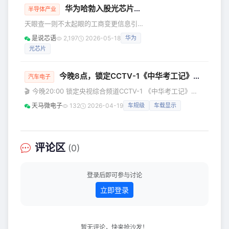
华为哈勃入股光芯片公司
理系统供电，充当待机电源，其中
半导体产业
SGM70420xQ输出电流能力为
天眼查一则不太起眼的工商变更信息引
200mA，SGM70430xQ输出电流能力
起笔者的关注。 弥尔光半导体（北京）
是说芯语
2,197
2026-05-18
华为
高达300mA。 亮点一 专为OTA远程在
有限公司成立仅5年，近期完成了关键工
线升级优化 在汽车OTA远程升级场景
光芯片
商变更——新增华为旗下深圳哈勃科技
中，传统看门狗可能因升级过程中
投资合伙企业、苏州未来科技企业服务
合伙企业等股东，注册资本由约515.5万
今晚8点，锁定CCTV-1《中华考工记》，看天马车载好屏如何驱动汽车智造力量
汽车电子
元增至约551.4万元。从投资阵容来看，
🎬 今晚20:00 锁定央视综合频道CCTV-1 《中华考工记》
产业与财务属性兼备：华为哈勃的入
「汽车智造篇」重磅开播 以千年“考工之道”对话现代汽车工业
局，是其围绕光通信与AI算力产业链的
天马微电子
132
2026-04-19
车规级
车载显示
从古代造车的精细分工 到今日新能源汽车全产业链的协同创
一次精准卡位，旨在强化上游核心器件
新匠心传承，智造未来 邀您一同见证中国汽车工业的智慧与
的自主可控能力；而信科资本、元禾控
飞跃 本期节目聚焦中国汽车工业发展历程 总台主持人龙洋将
股等机构则
带领观众走进 充满活力与创新的汽车智造世界 节目中，天马
评论区
(0)
车规级显示产品将亮相 为大家精彩呈现屏幕背后的硬核科技
登录后即可参与讨论
立即登录
暂无评论，快来抢沙发！