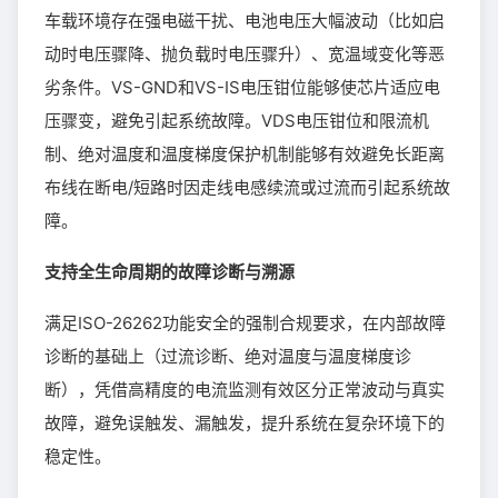
车载环境存在强电磁干扰、电池电压大幅波动（比如启
动时电压骤降、抛负载时电压骤升）、宽温域变化等恶
劣条件。VS-GND和VS-IS电压钳位能够使芯片适应电
压骤变，避免引起系统故障。VDS电压钳位和限流机
制、绝对温度和温度梯度保护机制能够有效避免长距离
布线在断电/短路时因走线电感续流或过流而引起系统故
障。
支持全生命周期的故障诊断与溯源
满足ISO-26262功能安全的强制合规要求，在内部故障
诊断的基础上（过流诊断、绝对温度与温度梯度诊
断），凭借高精度的电流监测有效区分正常波动与真实
故障，避免误触发、漏触发，提升系统在复杂环境下的
稳定性。