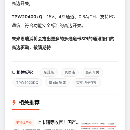
高边开关;
TPW20400xQ
：15V、4/2通道、0.6A/CH、支持I²C
通信、符合功能安全标准的高边开关。
未来思瑞浦将会推出更多的多通道带SPI的通讯接口的
高边驱动，敬请期待！
相关标签：
车规级
思瑞浦
高边开关
TPW4020DQ
单 die 集成
智能功率控制
相关推荐
上市辅导收官！国产功率半导体龙头奔赴 IPO
半导体产业