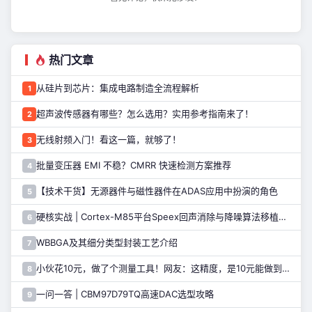
热门文章
从硅片到芯片：集成电路制造全流程解析
1
超声波传感器有哪些？怎么选用？实用参考指南来了！
2
无线射频入门！看这一篇，就够了！
3
批量变压器 EMI 不稳？CMRR 快速检测方案推荐
4
【技术干货】无源器件与磁性器件在ADAS应用中扮演的角色
5
硬核实战 | Cortex-M85平台Speex回声消除与降噪算法移植指南
6
WBBGA及其细分类型封装工艺介绍
7
小伙花10元，做了个测量工具！网友：这精度，是10元能做到的吗……
8
一问一答 | CBM97D79TQ高速DAC选型攻略
9