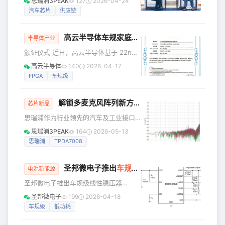
思瑞浦3PEAK
127
2026-04-24
心产品——GW5AT-LV138UG324AA0
永伟会见思瑞浦首席运营官严红辉、兴
汽车芯片
供应链
高性能车规级FPGA，代表了国产大容量
科迪总裁雷昕一行，双方围绕汽车芯片
车规芯片的里程碑式
产业复苏、核心芯片国产化替代、车载
高云半导体车规家庭又增新成员，22nm GW5AT-LV60UG225A0成功通过AEC-Q100认证
声学创新及供应链变革等关键议题展开
半导体产业
深入座谈交流，车百国际团队参与座
颁证仪式 近日，高云半导体基于 22nm
谈。 座谈中，严红辉、雷昕分别介绍了
先进工艺平台打造的车规级 FPGA 产品
高云半导体
140
2026-04-17
企业在汽车芯片与车载声学领域的布局
——GW5AT-LV60UG225A0，成功通
FPGA
车规级
与进展。思瑞浦作为国内汽车模拟芯片
过国际公认的汽车电子可靠性标准 AEC-
龙头企业，汽车业务保持连续多个季度
Q100 Grade 1认证。这标志着高云半导
同比增长，主营模拟
解锁多麦克风阵列新方案！
思瑞浦
8通道PDM至I
体在汽车电子领域取得了又一里程碑式
芯片新品
的突破，为此，高云半导体与长期合作
思瑞浦作为行业领先的汽车及工业接口
伙伴——国内领先的第三方验证分析服
供应商，在音频传输芯片ASN的成熟应
思瑞浦3PEAK
164
2026-05-13
务机构苏试宜特共同举行了庆贺仪式暨
用方案基础上，全新推出8通道PDM至
思瑞浦
TPDA7008
战略合作研讨会。 苏试宜特可靠度工程
I2S/TDM转换器芯片TPDA7008，可用
部部长蔡甦谷向
于多麦克风阵列和高质量音频采集系统
圣邦微电子推出
车规级
线性稳压器SGM70420
设计中，既完善了ASN芯片在教育、会
电源新能源
议等场景的应用能力，也可独立适用于
圣邦微电子推出车规级线性稳压器
专业录音设备、平板、耳机等消费类电
SGM70420xQ/SGM70430xQ系列，带
圣邦微电子
199
2026-04-18
子产品。TPDA7008具备低功耗、高信
看门狗和电压监控复位功能。该系列器
车规级
低功耗
噪比及灵活的接口配置能力。同时
件既可应用于独立承担小型ECU的供电
TPDA7008采用全国产供应链，兼具成
与系统监控，又可为车载低功耗电源管