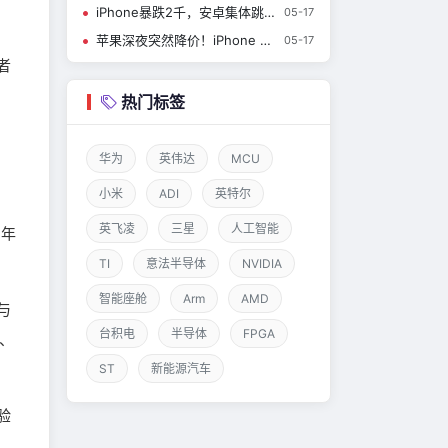
iPhone暴跌2千，安卓集体跳水
05-17
苹果深夜突然降价！iPhone 17到手只要4499元起
05-17
者
热门标签
华为
英伟达
MCU
小米
ADI
英特尔
英飞凌
三星
人工智能
3年
TI
意法半导体
NVIDIA
智能座舱
Arm
AMD
与
台积电
半导体
FPGA
、
ST
新能源汽车
验