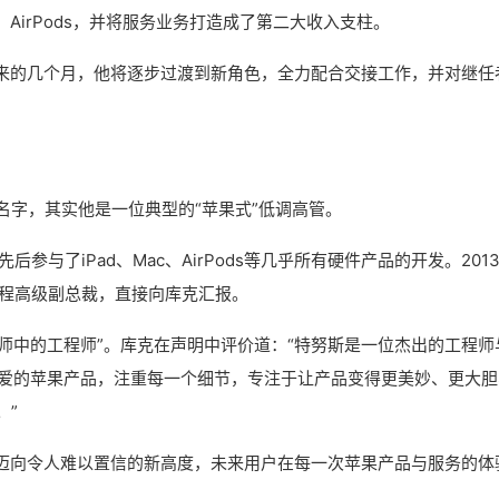
ch、AirPods，并将服务业务打造成了第二大收入支柱。
来的几个月，他将逐步过渡到新角色，全力配合交接工作，并对继任
名字，其实他是一位典型的“苹果式”低调高管。
参与了iPad、Mac、AirPods等几乎所有硬件产品的开发。201
工程高级副总裁，直接向库克汇报。
程师中的工程师”。库克在声明中评价道：“特努斯是一位杰出的工程师
深爱的苹果产品，注重每一个细节，专注于让产品变得更美妙、更大胆
。”
迈向令人难以置信的新高度，未来用户在每一次苹果产品与服务的体