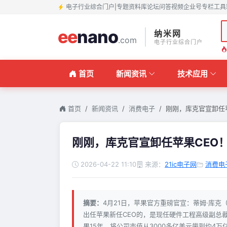
电子行业综合门户
|
专题
资料库
论坛
问答
视频
企业号
专栏
工具
ee
nano
纳米网
.com
电子行业综合门户
首页
新闻资讯
技术应用
首页
新闻资讯
消费电子
刚刚，库克官宣卸任
刚刚，库克官宣卸任苹果CEO
2026-04-22 11:10
来源：
21ic电子网
消费电
摘要：
4月21日，苹果官方重磅官宣：蒂姆·库克（T
出任苹果新任CEO的，是现任硬件工程高级副总裁约翰
果15年、将公司市值从3000多亿美元带到约4