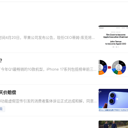
时间4月20日，苹果公司发布公告，现任CEO蒂姆·库克将于
行董事长；硬件工程高级副总裁约翰·特努斯（John
此次人事变动已获董事会一致批准，是苹果长期继任规划的结果。
约翰尼·斯鲁吉（Johny Sr
？
公布了今年Q1最畅销的10款机型，iPhone 17系列包揽榜单前三，
对比的是，剩下6款安卓机型无一是高端产品。小米是唯一出现在
0的最后一位。 但如果回顾Q1整个手机市场的销量数据，则能发
元天价赔偿
AI功能虚假宣传引发的消费者集体诉讼正式达成和解，同意支
解协议目前仍需法院最终批准方可生效，符合条件的iPhone美
能
46元）。 该方案若获法院最终批准，将成为苹果史上规模最
体诉讼发生于2025年，诉讼的核心争议，源于苹果对