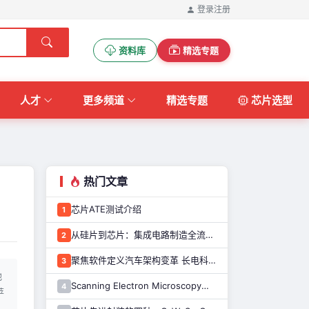
登录
注册
资料库
精选专题
人才
更多频道
精选专题
芯片选型
热门文章
芯片ATE测试介绍
1
从硅片到芯片：集成电路制造全流程解析
2
聚焦软件定义汽车架构变革 长电科技打造系统化车规级半导体封测能力
3
他
Scanning Electron Microscopy（Train for advanced research）扫描电子显微镜介绍（二）
4
苹