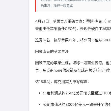
果生涯，堪称一段商业
4月21日，苹果官方重磅官宣：蒂姆·库克（Tim
替他出任苹果新任CEO的，是现任硬件工程高级副
这意味着，执掌苹果15年、将公司市值从30
回顾库克的苹果生涯
回顾库克的苹果生涯，堪称一段商业传奇。他于
官，负责iPhone供应链及全球运营等核心事
这15年间，库克用实力书写辉煌：
年度利润从约250亿美元增长至超过110
公司市值从约3000亿美元一路攀升至约