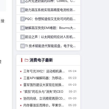
芯片先进封装的四种：CoWoS、CoPoS、Glass Core与CoWoP
5
助力高压系统实现高精度电流检测，纳芯微推出NSM2051集成式霍尔电流传感器
6
PQC：你想知道但又无处可问的后量子密码干货都在这里了
7
。接
。
破解高压快充EMI难题：Bourns大电流车规电感解决方案
8
前沿之声｜以太网如何应对人形机器人通信挑战—— TI 以太网产品系列助力解决
9
TI 技术赋能迭代智能底盘，电子化重构整车行驶逻辑与驾乘体验
10
消费电子最新
营
三年亏光39亿！运动相机鼻祖GoPro要卖了
05-24
三星APV编解码器：为移动影像开启专业创作体验
05-23
雷军强烈建议大家现在就换手机
05-23
“疯狂”的石头与“消失”的CEO
05-21
协同向绿，立讯精密再获CDP供应商合作评估最高等级
05-20
内存暴涨反而降价，苹果华为小米集体"跳水"
05-20