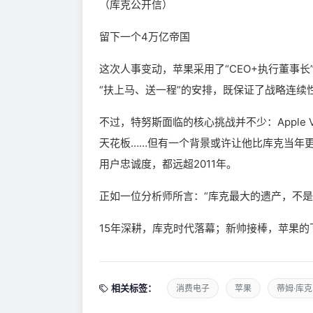
（库克公开信）
留下一个4万亿帝国
这次人事变动，苹果采用了“CEO+执行董事
“扶上马、送一程”的安排，既保证了战略连续
不过，特努斯面临的核心挑战并不少：Apple Vi
天花板……但有一个背景或许让他比库克当年
用户忠诚度，都远超2011年。
正如一位分析师所言：“库克最大的遗产，不是
15年深耕，库克时代落幕；新帅接棒，苹果
相关标签：
消费电子
苹果
蒂姆·库克