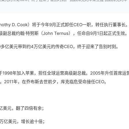
othy D. Cook）将于今年9月正式卸任CEO一职，转任执行董事长
总裁约翰·特努斯（John Ternus），任命自9月1日起正式生效
00多亿美元带到约4万亿美元的传奇CEO，终于迎来了告别时刻。
1998年加入苹果，担任全球运营高级副总裁。2005年升任首席运
务。2011年，在乔布斯去世前夕，库克临危受命接任CEO。
0亿美元，翻了四倍有余；
4万亿美元，增长逾十倍；