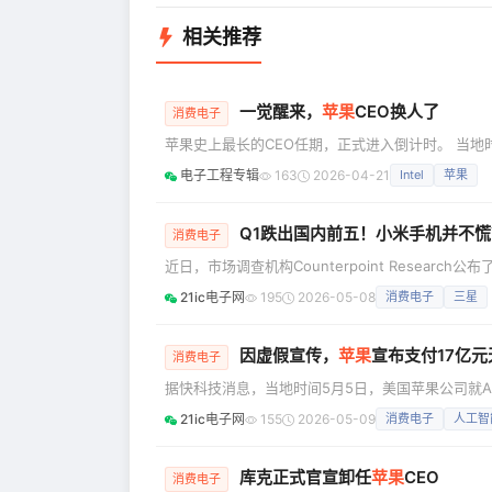
相关推荐
一觉醒来，
苹果
CEO换人了
消费电子
苹果史上最长的CEO任期，正式进入倒计时。 当地
2026年9月1日卸任首席执行官一职，转任董事会执
电子工程专辑
163
2026-04-21
Intel
苹果
Ternus）将于同日接任CEO，并加入董事会。
同期，苹果还宣布了两项重要人事调整：芯片业务负责人
Q1跌出国内前五！小米手机并不慌
消费电子
近日，市场调查机构Counterpoint Research
算上iPhone 16有四款机型上榜。与之形成鲜明
21ic电子网
195
2026-05-08
消费电子
三星
榜单上的国产品牌，Redmi A5拿到了销量TOP1
现，小米遭遇了相当大的挫折。Counterpoin
因虚假宣传，
苹果
宣布支付17亿
消费电子
据快科技消息，当地时间5月5日，美国苹果公司就
付2.5亿美元赔偿款（约合人民币17亿元）。 该和
21ic电子网
155
2026-05-09
消费电子
人工智
国用户，单台设备最高可获赔95美元（约合人民币6
大的消费类诉讼和解之一。 这宗集
库克正式官宣卸任
苹果
CEO
消费电子