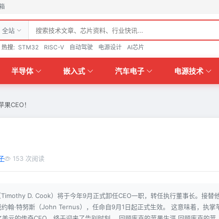
箱
全站
热搜:
STM32
RISC-V
自动驾驶
电源设计
AI芯片
半导体
嵌入式
汽车电子
电源技术
苹果CEO！
！
子
153 次阅读
imothy D. Cook）将于今年9月正式卸任CEO一职，转任执行董事长。接替
·特努斯（John Ternus），任命自9月1日起正式生效。 这意味着，执掌
万亿美元的传奇CEO，终于迎来了告别时刻。 回顾库克的苹果生涯 回顾库克的苹