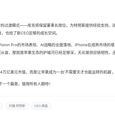
长”的过渡模式——库克将保留董事长席位，为特努斯提供经验支持。
性，也给了新CEO足够的成长空间。
sion Pro的市场表现、AI战略的全面落地、iPhone在成熟市场的
更从容，那就是苹果生态的护城河已经足够深，无论是供应链韧性，
4万亿美元市值，而是让苹果成为一台‘不需要天才也能运转的机器’。
的下一个篇章，值得所有人期待！
约翰·特努斯
CEO 换届