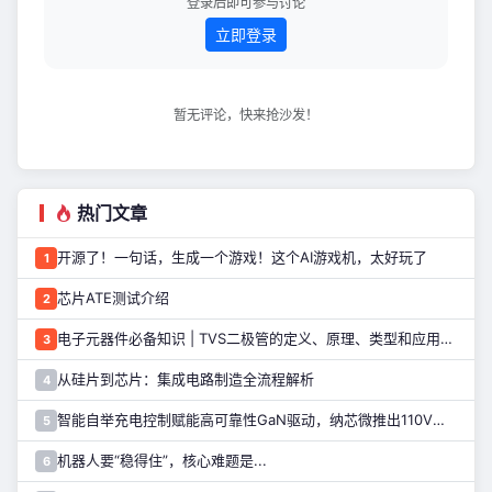
登录后即可参与讨论
的骁龙处理器、亚马逊数据中心
立即登录
暂无评论，快来抢沙发！
热门文章
开源了！一句话，生成一个游戏！这个AI游戏机，太好玩了
1
芯片ATE测试介绍
2
电子元器件必备知识 | TVS二极管的定义、原理、类型和应用优势
3
从硅片到芯片：集成电路制造全流程解析
4
智能自举充电控制赋能高可靠性GaN驱动，纳芯微推出110V半桥驱动芯片NSD2123
5
机器人要“稳得住”，核心难题是...
6