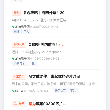
华为 Pura90 系列等。 不过，最先发布
此番姗姗来迟的Dee
的 vivo X300 Ultra 陷入了一个小小的
争议，那就是主摄和长焦的光圈不如前
参观攻略｜周四开幕！2026蓝牙亚洲大会暨展览 & UPF测试大会 最后注册机会！
展会
一代大了，长焦的 APO 技术也没有再被
4月23-24日，2026蓝牙亚洲大会暨展
拿来重点宣传。作为 vivo 的老用户，不
览（Bluetooth Asia 2026）将在深圳会
得不承认 APO 技术确实带来了很好的成
21ic电子网
338
2026-04-21
展中心（福田）5号馆启幕。作为蓝牙行
像体
高通
华为
业的旗舰盛会，本届大会规模全面升
级，预计将汇聚60家展商、4,000名参
Q1跌出国内前五！
小米
手机并不慌？
会者及50位行业演讲嘉宾。蓝牙技术联
消费电子
盟高管将携手华为、Nordic、OPPO、
近日，市场调查机构Counterpoint
高通、vivo、小米等众多领先成员公司
Research公布了今年Q1最畅销的10款机
21ic电子网
193
2026-05-08
代表，共同探讨蓝牙技术在下一代互联
型，iPhone 17系列包揽榜单前三，算上
消费电子
三星
体验中的应用与发展。 UPF互操作性测
iPhone 16有四款机型上榜。与之形成鲜
试大会将
明对比的是，剩下6款安卓机型无一是高
AI穿戴硬件，串起你的碎片时间
端产品。小米是唯一出现在榜单上的国
人工智能
产品牌，Redmi A5拿到了销量TOP10的
周末的公园，阳光正好。孩子像一颗不知疲倦的弹球，在滑
最后一位。 但如果回顾Q1整个手机市场
梯、沙坑和秋千之间来回发射。你站在三米开外，一个标准的
EEPW
150
2026-04-21
语音交互
苹果
的销量数据，则能发现，小米遭遇了相
“家长守望位”。身体是放松的，但神经像一根绷着的橡皮筋-
当大的挫折。Counterpoin
孩子冲向人群的瞬间，爬高到危险边缘的刹那，都需要你0.5
秒内做出反应。这时候，口袋里那个万能的小方块，忽然变得
华为
麒麟9030S芯片首发
芯片新品
很尴尬。掏出来？解锁，点开，目光刚沉入屏幕，孩子可能已