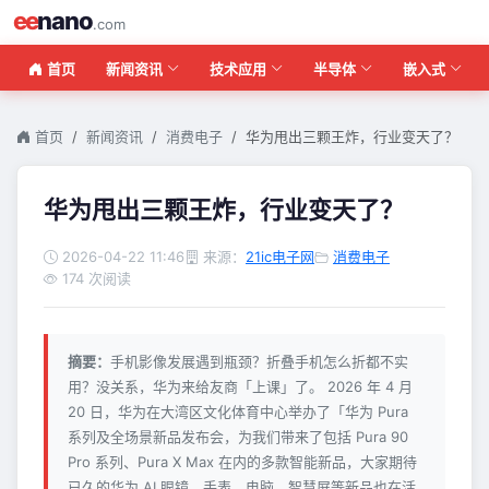
ee
nano
.com
首页
新闻资讯
技术应用
半导体
嵌入式
首页
新闻资讯
消费电子
华为甩出三颗王炸，行业变天了？
华为甩出三颗王炸，行业变天了？
2026-04-22 11:46
来源：
21ic电子网
消费电子
174 次阅读
摘要：
手机影像发展遇到瓶颈？折叠手机怎么折都不实
用？没关系，华为来给友商「上课」了。 2026 年 4 月
20 日，华为在大湾区文化体育中心举办了「华为 Pura
系列及全场景新品发布会，为我们带来了包括 Pura 90
Pro 系列、Pura X Max 在内的多款智能新品，大家期待
已久的华为 AI 眼镜、手表、电脑、智慧屏等新品也在活