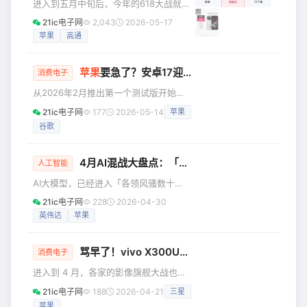
进入到五月中旬后，今年的618大战就正
案。 # 一块屏幕的代价 # 为什么无屏设
式拉开帷幕。5月15日，苹果官方的618
计如此关键？如果把智能眼镜比作一座
21ic电子网
2,043
2026-05-17
促销政策正式公布，微博上立马出现了
微型城市，显示屏就是那座最耗能的摩
苹果
高通
#iPhone 17 Pro降价2000元#的热搜词
天大楼。这背后牵涉的远不止“显
条。 除了苹果，安卓阵营在618也有动
苹果
要急了？安卓17迎来重磅更新
作，除了常规的打折促销外，部分品牌
消费电子
还在发新品。618可以看作是一次对手机
从2026年2月推出第一个测试版开始，
行业一季度乃至整个上半年的考试，新
Android 17已经迭代了四个版本。按照
21ic电子网
177
2026-05-14
苹果
品的竞争力、价格力如何，都会在这场
惯例，正式版Android 17将于今年下半
大促中显露无疑。透过今年618，我们也
谷歌
年正式推出，大概率在八月份。 不过，
能一窥2026手机产
Google I/O大会下周就要开启了，谷歌
在AI领域的最新进展将会成为重中之
4月AI混战大盘点：「百模大战」谁能笑到最后？
人工智能
重。为了到时候能专心讲AI，Android
AI大模型，已经进入「各领风骚数十
17的相关消息，则会提前放到5月12日的
天」的发展阶段 近日，全球和中国关注
The Android Show活动上来。 （图
21ic电子网
228
2026-04-30
度最高的AI新创企业OpenAI、深度求索
源：Google） 现在，就
英伟达
苹果
前后脚发布了旗下最新旗舰模型GPT-
5.5和DeepSeek V4。 国内市场，最近
骂早了！vivo X300U真相大反转
几个月，科技巨头和小龙企业上演了激
消费电子
烈的AI模型比拼赛。尤其是伴随一轮又
进入到 4 月，各家的影像旗舰大战也到
一轮「DeepSeek V4即将发布，但又落
了白热化阶段，以 vivo X300 Ultra 为
21ic电子网
188
2026-04-21
三星
空」的期待和失望，其他大模型厂商与
首，紧接着是 OPPO Find X9 Ultra 和
时间赛跑，大搞跑分竞赛和抢人大战。
苹果