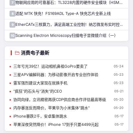
物联网应用的可靠基石：TL3228内置的硬件安全模块（HSM）详解
7
适配 MTK 快充！FS169ADL Type-A 快充芯片全新上线
8
EtherCATx三核算力，满足高端工业控制！纳芯微发布实时控制MCU/DSP NS800RTA7系列
9
Scanning Electron Microscopy扫描电子显微镜介绍（一）
10
消费电子最新
三年亏光39亿！运动相机鼻祖GoPro要卖了
05-24
三星APV编解码器：为移动影像开启专业创作体验
05-23
雷军强烈建议大家现在就换手机
05-23
“疯狂”的石头与“消失”的CEO
05-21
协同向绿，立讯精密再获CDP供应商合作评估最高等级
05-20
内存暴涨反而降价，苹果华为小米集体"跳水"
05-20
iPhone暴跌2千，安卓集体跳水
05-17
苹果深夜突然降价！iPhone 17到手只要4499元起
05-17