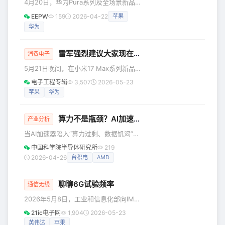
4月20日，华为Pura系列及全场景新品
经跑到视线盲区。不掏？滑梯排队的一分钟，秋千荡起的几十
发布会正式拉开帷幕。在这场备受瞩目
个来回，这些碎片时间
EEPW
159
2026-04-22
苹果
的盛会上，华为常务董事、产品投资评
华为
审委员会主任、终端BG董事长余承东宣
布，Pura 90 Pro/Pro Max将首发麒麟
9030S芯片。 根据官方公布的技术细
雷军强烈建议大家现在就换手机
消费电子
节，麒麟9030S专为智慧影像而生，其
5月21日晚间，在小米17 Max系列新品
AI处理能力实现了跨越式提升。其中
发布会上，小米创始人雷军公开向消费
NPU图像理解能力惊人地增长了200%，
电子工程专辑
3,507
2026-05-23
者发出换机建议："未来两年，据我们的
而AI色彩引擎也获得了43%的性能增
苹果
华为
预测，内存还会持续上涨，手机的售价
强，AI ISP
不得不跟着上涨，手机可能会越来越
算力不是瓶颈？AI加速器的真正命门在这里
贵。如果你有计划未来一年换手机的
产业分析
话，我强烈推荐你，现在就换。" 这一表
当AI加速器陷入“算力过剩、数据饥渴”的
态迅速引发行业热议，#雷军强烈推荐现
怪圈，决定性能上限的早已不是计算核
中国科学院半导体研究所
219
在就换手机#话题登上热搜。在发布会后
心的数量，而是内存带宽与互联架构。
2026-04-26
台积电
AMD
的媒体群访中，雷军进一步透露，小米
本文带你跳出“堆算力”的误区，重新审视
是去年行业内率先预警内存涨价趋势的
AI硬件的真正战场。 现在跑大模型，大
厂商，接下来
聊聊6G试验频率
家都在喊算力不够，要堆更多核心。 但
通信无线
现在AI加速器的性能瓶颈，早就不是计
2026年5月8日，工业和信息化部向IMT-
算单元本身，而是内存和互联架构。 AI
2030（6G）推进组批复6G试验频率使
21ic电子网
1,904
2026-05-23
加速器到底是怎么进化到今天的 AI硬件
用许可，支持其在部分地区开展6G技术
英伟达
苹果
的发展路线其实非常清晰，就是从通用