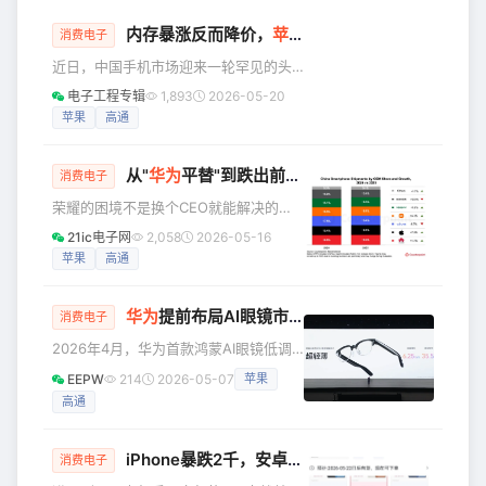
内存暴涨反而降价，
苹果
华为
小米
集体"跳水"
消费电子
近日，中国手机市场迎来一轮罕见的头
部品牌集体降价潮。5月14日，小米官方
电子工程专辑
1,893
2026-05-20
宣布小米15 Ultra直降1500元；5月15日
苹果
高通
零点，苹果iPhone 17 Pro系列全线下调
1000元；同日10时，华为宣布Mate X6
从"
华为
平替"到跌出前五：荣耀到底输在哪？
直降3000元、Mate X7直降1000元。三
消费电子
大品牌高端旗舰几乎同步大幅降价，在
荣耀的困境不是换个CEO就能解决的。
近年来尚属首次，#苹果华为小米集体降
荣耀的IPO，还在等！ 2025年6月，荣
21ic电子网
2,058
2026-05-16
价#话题一度冲上微博热搜第一。 高端
耀正式获证监会上市辅导备案，原定今
苹果
高通
旗舰集体"跳水" 据各品牌官方
年3月提交申报材料。现在5月过半，那
份文件始终没有出现。 这个时间差，和
华为
提前布局AI眼镜市场，为何敢对屏幕说“不”
一份市场数据的发布时间，恰好重叠。
消费电子
IDC数据显示，2025年全年，荣耀国内
2026年4月，华为首款鸿蒙AI眼镜低调
市场份额跌至13.4%，排名第六，直接跌
亮相。没有炫目的AR显示，没有笨重的
EEPW
214
2026-05-07
苹果
出前五，成为主流厂商中唯一两位数下
头戴式设计，这款看起来与普通光学眼
滑的品牌。 一边是上市进程的时间表，
高通
镜无异的产品，却可能是华为在“百镜大
一边是手机销量的天梯榜。两张
战”中最重要的一张牌。 一副AI眼镜，到
底该不该带屏幕？当业界还在为这个问
iPhone暴跌2千，安卓集体跳水
消费电子
题争论不休时，华为用35.5克给出了答