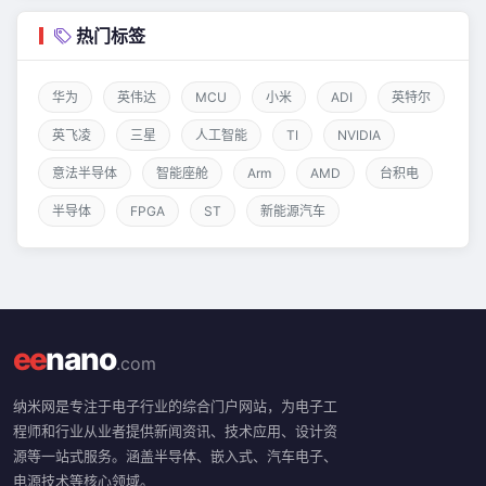
热门标签
华为
英伟达
MCU
小米
ADI
英特尔
英飞凌
三星
人工智能
TI
NVIDIA
意法半导体
智能座舱
Arm
AMD
台积电
半导体
FPGA
ST
新能源汽车
ee
nano
.com
纳米网是专注于电子行业的综合门户网站，为电子工
程师和行业从业者提供新闻资讯、技术应用、设计资
源等一站式服务。涵盖半导体、嵌入式、汽车电子、
电源技术等核心领域。