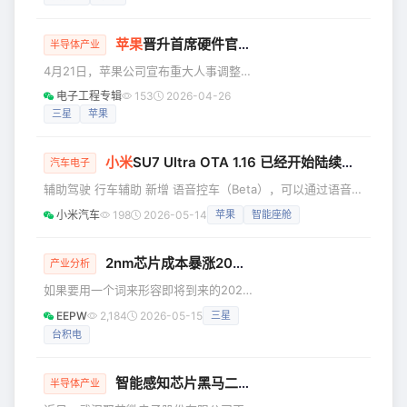
试验。 这一看似平常的行政批复，却有
到专用一步步走过来的。 最早大家都
里程碑式的意义。它标志着中国6G产业
苹果
晋升首席硬件官，加速自研芯片布局
进入到新的阶段，正加速从实验室走向
半导体产业
真实场景验证。6G距离我们，又更近了
4月21日，苹果公司宣布重大人事调整：
一步。 █ 6G试验频率，到底是哪个频
硬件部门负责人约翰・特纳斯（John
电子工程专辑
153
2026-04-26
段？ 本次批复的6G试验频率，是6425-
Ternus）将接替蒂姆·库克出任新任首席
三星
苹果
7125MHz，带宽700MHz，覆盖中频段
执行官，而长期领导苹果自研芯片团队
核心资源。
的约翰尼·斯鲁吉 (Johny Srouji) 则被任
小米
SU7 Ultra OTA 1.16 已经开始陆续推送！
命为苹果历史上首位首席硬件官，即刻
汽车电子
生效。 这一任命不仅标志着苹果硬件战
辅助驾驶 行车辅助 新增 语音控车（Beta），可以通过语音实
略的进一步整合，更凸显了公司对自研
现车辆横向和纵向的控制，更便捷地满足用户如变道、调速、
小米汽车
198
2026-05-14
苹果
智能座舱
芯片技术的高度重视，将为其在人工智
调距等个性化的驾驶需求 新增 收费站通行辅助（Beta），支
能时代构建核心竞争力奠定坚实基础。
持选择人工通道或ETC通道通行。系统可辅助进入人工通道，
作为苹果自研芯片战
并在人工通道岗亭附近停车，驾驶员需要全程保持关注，并随
2nm芯片成本暴涨20%：最贵的安卓芯，最难的旗舰年
产业分析
时准备控制车辆 优化 车位到车位功能在通勤场景和商圈区域
如果要用一个词来形容即将到来的2026
的**表现**，提升车位出库、闸机通行、进出停车场衔接等
年下半年的旗舰手机市场，那就是“昂贵
场
EEPW
2,184
2026-05-15
三星
的焦虑”。 高通的骁龙8 Elite Gen 6 Pro
台积电
和联发科的天玑9600 Pro正带着20%的
成本涨幅，向安卓厂商投下了一枚“重磅
炸弹”。 随着台积电2nm制程（N2P）计
智能感知芯片黑马二闯港交所
半导体产业
划在2026年下半年量产，智能手机SoC