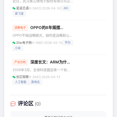
近日，武汉聚芯微电子股份有限公司正
的军备竞赛正式进入一个全新时代。 当
式向港交所递交上市申请书，二度闯关
一颗手机芯片的价格突破300美元，当三
是说芯语
240
2026-04-30
ADI
港股资本市场。 作为深耕智能感知、机
大核心器件的BOM成本飙升至60
英飞凌
器视觉与影像传感赛道的本土芯片设计
企业，聚芯微不靠代工、专注芯片研发
设计，常年扎根消费电子核心供应链，
OPPO的8年摇摆…
消费电子
在欧美日巨头长期把持高端传感芯片市
OPPO不缺战略眼光，缺的是战略耐心。
场的背景下，聚芯微的上市征程与发展
2026年4月，一加中国区总裁李杰发了
成色，俨然成为观察国内智能感知芯片
21ic电子网
169
2026-05-10
华为
一封内部信，宣布一加与realme正式合
国产替代进程的核心风向标。 深耕行业
小米
并。 两个曾经承载着OPPO不同野心的
多年，聚芯微早已形成贴合市场需求、
子品牌，如今共享同一套汇报线和资源
梯度布局合理的完整产品
池。 这不是扩张，是收拢。 如果你去看
深度长文：ARM为什么终于下场做芯片？未来将何去何从？
产业分析
OPPO过去几年的成绩单，就会明白这种
2026年3月，全球科技圈迎来一个标志
收拢不是战略主动，而是销量倒逼的自
性事件：那个过去三十多年只靠“画芯片
救。 2023年第一季度，OPPO还以
创芯观察
254
2026-04-13
图纸”赚钱的英国公司Arm，正式宣布推
19.6%的份额坐在中国手机市场头把交椅
人工智能
英伟达
出自家首款物理芯片——Arm AGI
上。但到了2025年
CPU。这意味着，这家曾以“中立架构商”
身份稳坐幕后、躺着收版税的巨头，终
于决定亲自下场造“枪”。 对普通用户来
评论区
(0)
说，Arm的名字或许不如苹果、英伟达
响亮，但它早已渗透进你生活的每个角
落：iPhone里的A系列芯片、安卓手机