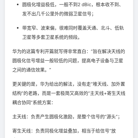
圆极化增益极低，一般不到2 dBic，根本收不到、
发不出几千公里外的微弱卫星信号；
带宽窄、波束偏，很难同时覆盖天通、北斗、低轨
卫星等多套卫星系统的频段。
华为的这篇专利开篇就写得非常直白：“旨在解决天线的
圆极化信号增益一般较低的问题，提高电子设备与卫星
之间的通信效果。”
更关键的是，华为给出的解法，没有走“堆天线、加外置
结构”的老路，而是一套极简又高效的“主天线+寄生天线
耦合协同”系统方案：
主天线：负责产生圆极化激励，是整个信号的“源头”；
寄生天线：负责同极化增益叠加，相当于给信号“放