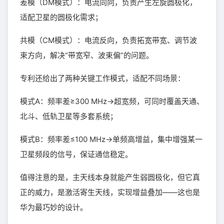
差模（DM模式）：电流同向，负责产生左旋圆极化，
适配卫星的圆极化需求；
共模（CM模式）：电流反向，负责拓宽带宽、调节波
束方向，解决“带宽窄、波束偏”的问题。
专利还给出了两种关键工作模式，适配不同场景：
模式A：频率差≥300 MHz→超宽频，可同时覆盖天通、
北斗、低轨卫星等多套系统；
模式B：频率差≤100 MHz→单频高增益，集中增强某一
卫星频段的信号，保证通信稳定。
值得注意的是，主天线本身就能产生弱圆极化，但它真
正的威力，是激活寄生天线，实现增益叠加——这也是
华为最巧妙的设计。