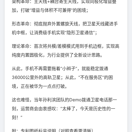
架构革命：主天线+耦合寄生天线，实现同极化增益叠
加，打破“增益与体积不可兼得”的困境；
形态革命：彻底抛弃外置螺旋天线，把卫星天线藏进手
机中框，让消费级手机实现“隐形卫星通信”；
理论革命：首次将共模/差模模式用到手机边框，实现高
纯度内置圆极化，为行业提供了全新设计思路。
从此，手机不再需要拖着“小辫子”，就能稳定拨通
36000公里外的高轨卫星；从此，“不在服务区”的困
境，正在被华为一点点打破。
这也难怪，当年孙利滨团队的Demo拨通卫星电话那一
刻，运营商会由衷感叹：“太棒了，今天是历史性的一
刻！”
附：专利图纸标号说明（对照查看更清晰）