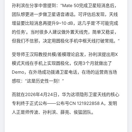
孙利滨在分享中曾提到：“Mate 50完成卫星短消息后，
团队想更进一步做卫星语音通话。可评估后发现，天线
增益要比短消息再提升9~10 dB，这几乎是‘不可能完成
的任务’。当时很多人建议做外置天线壳，简单又稳妥，
但我们不信邪，决定用圆极化手机中框天线打破常规。”
受导师王汉阳教授共模/差模理论启发，孙利滨提出用X
模式天线在手机上实现圆极化，仅用3个月就做出了
Demo，在外场成功拨通卫星电话，在场的运营商当场
感叹：“这是历史性一刻！”
而就在2026年4月24日，华为这项隐形卫星天线的核心
专利终于正式公布——公布号CN 121922858 A，发明
人正是师传波、孙利滨、薛亮、侯猛团队。