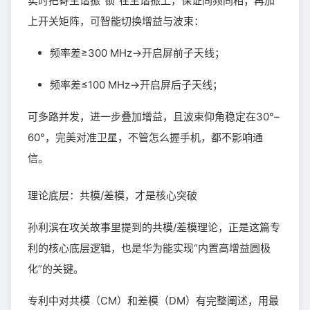
实时把寄生谐振“锁”在主谐振上，保证同频同相；再加
上开关矩阵，可智能切换增益与波束：
频率差≥300 MHz→开启屏前子天线；
频率差≤100 MHz→开启屏后子天线；
可多路并发，进一步叠加增益，且波束仰角稳定在30°–
60°，完美对准卫星，不管怎么握手机，都不影响通
信。
理论底层：共模/差模，才是核心突破
孙利滨在攻关故事里提到的共模/差模理论，正是这篇专
利的核心底层逻辑，也是华为能实现“内置高增益圆极
化”的关键。
专利中对共模（CM）和差模（DM）有完整阐述，用最