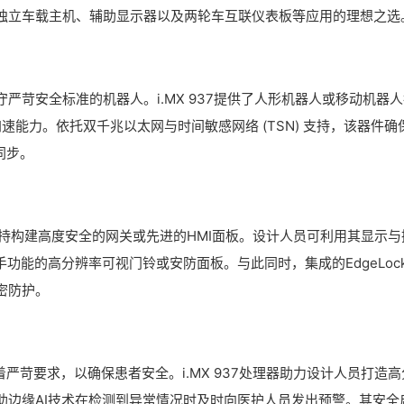
PU，是独立车载主机、辅助显示器以及两轮车互联仪表板等应用的理想之选
严苛安全标准的机器人。i.MX 937提供了人形机器人或移动机器
速能力。依托双千兆以太网与时间敏感网络 (TSN) 支持，该器件确
同步。
可支持构建高度安全的网关或先进的HMI面板。设计人员可利用其显示与
功能的高分辨率可视门铃或安防面板。与此同时，集成的EdgeLoc
密防护。
严苛要求，以确保患者安全。i.MX 937处理器助力设计人员打造高
助边缘AI技术在检测到异常情况时及时向医护人员发出预警。其安全