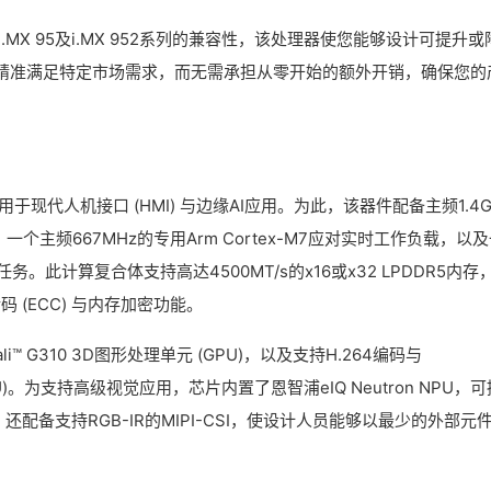
i.MX 95及i.MX 952系列的兼容性，该处理器使您能够设计可提升或
精准满足特定市场需求，而无需承担从零开始的额外开销，确保您的
，适用于现代人机接口 (HMI) 与边缘AI应用。为此，该器件配备主频1.4G
理，一个主频667MHz的专用Arm Cortex-M7应对实时工作负载，以
任务。此计算复合体支持高达4500MT/s的x16或x32 LPDDR5内存
码 (ECC) 与内存加密功能。
 G310 3D图形处理单元 (GPU)，以及支持H.264编码与
VPU)。为支持高级视觉应用，芯片内置了恩智浦eIQ Neutron NPU，可
时，还配备支持RGB-IR的MIPI-CSI，使设计人员能够以最少的外部元