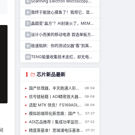
Scanning Electron Microscopy（Train for advanced research）扫描电子显微镜介绍（二）
5
我终于能放心摸鱼了！我用它，显示 Claude Code 执行状态……
6
晶圆变“晶方”？AI封装火了，MEMS也能用吗？
7
设计小而美的移动电源 首选单板方案！
8
极速陷阱：你的测试仪器“看”到真实的SiC了吗?
9
TENG能量收集技术走红，却无电源芯片可用……解决难题，只需一招！
10
芯片新品最新
国产处理器，半天跑通人形机器人
08-04
信号链秘籍丨ADI精密放大器与开关器件新品如何重新定义仪器设计？
08-04
适配 MTK 快充！FS169ADL Type-A 快充芯片全新上线
08-04
模拟前端简化新思路：国产 14 位采集 ADC CBM14AD50Q
07-27
ADI芯品推荐丨集成功率监控器的高功率正热插拔控制器
07-22
间
精度靠基准！思瑞浦电压基准芯片，累计出货10亿+颗，服务客户8000+
07-21