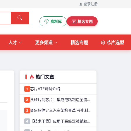
登录
注册
资料库
精选专题
人才
更多频道
精选专题
芯片选型
热门文章
芯片ATE测试介绍
1
从硅片到芯片：集成电路制造全流程解析
2
聚焦软件定义汽车架构变革 长电科技打造系统化车规级半导体封测能力
3
【技术干货】应用于高级驾驶辅助系统的图像传感器解决方案
4