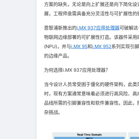
方案的缺失，无论是向上扩展还是向下简化设
展，工程师亟需具备充分灵活性与可扩展性的微处
恩智浦新推出的
i.MX 937应用处理器
可破解这
物联网边缘部署的可扩展性打造。该器件采用四核Ar
(NPU)，并与
i.MX 95
和
i.MX 952
系列实现引
的边缘产品。
为何选择i.MX 937应用处理器？
当今设计人员常受困于僵化的硬件架构，此类
时，现有方案通常意味着必须进行高风险、高成
品线所需的引脚兼容性和软件兼容性。因此，
杂挑战。