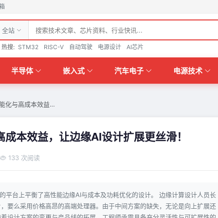
箱
全站
热搜:
STM32
RISC-V
自动驾驶
电源设计
AI芯片
半导体
嵌入式
汽车电子
电源技术
具智能化与高成本效益…
化与高成本效益，让边缘AI设计扩展更丝滑！
133 次阅读
且可扩展的平台上平衡了高性能边缘AI与成本及功耗优化的设计。 边缘计算设计人员长
片，要么采用价格高昂的高端处理器。由于中间方案的缺失，无论是向上扩展还
随着设计方案的变更与产品线的拓展，工程师亟需具备充分灵活性与可扩展性的