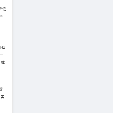
降低
产
Hz
及一
，或
提
件实