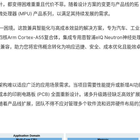
计，都变得困难重重且代价不菲。随着设计方案的变更与产品线的拓
理器 (MPU) 产品系列，以满足其持续发展的需求。
一困境。这款兼具智能化与高成本效益的解决方案，专为汽车、工业
m Cortex-A55复合体，集成专用恩智浦eIQ Neutron神经处
脚兼容，助力您将宏伟概念转化为响应迅捷、安全、成本优化且能效
架构难以适应广泛的应用场景需求。当项目需要性能提升或新增AI功
本的印刷电路板 (PCB) 全面重新设计。诸多升级路径缺乏高效扩
随着产品线扩展，团队不得不应对管理多个软件流和迥异硬件布局的