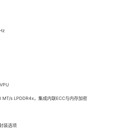
Hz
码VPU
3733 MT/s LPDDR4x，集成内联ECC与内存加密
GA封装选项