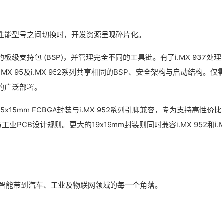
性能型号之间切换时，开发资源呈现碎片化。
支持包 (BSP)，并管理完全不同的工具链。有了i.MX 937处理
X 95及i.MX 952系列共享相同的BSP、安全架构与启动结构。仅
的广泛部署。
5mm FCBGA封装与i.MX 952系列引脚兼容，专为支持高性价比
PCB设计规则。更大的19x19mm封装则同时兼容i.MX 952和i.
，将智能带到汽车、工业及物联网领域的每一个角落。