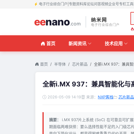
电子行业综合门户
|
专题
资料库
论坛
问答
视频
企业号
专栏
工具
ee
nano
纳米网
.com
电子行业综合门户
首页
新闻资讯
技术应用
首页
半导体
芯片新品
全新i.MX 937：兼
全新i.MX 937：兼具智能
2026-05-09 14:19
来源：
NXP客栈
芯片新品
摘要：
i.MX 937片上系统 (SoC) 在可靠
期面临两难抉择：要么选择性能不足的入门级芯
是向下简化设计，都变得困难重重且代价不菲。