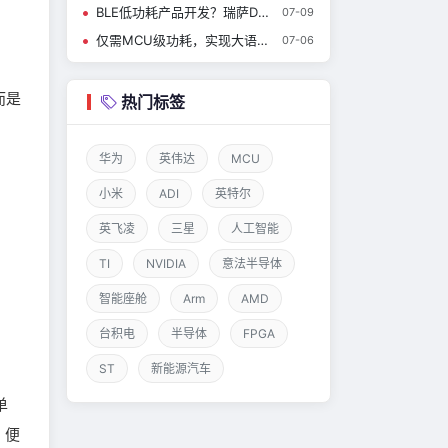
BLE低功耗产品开发？瑞萨DA14531开发问题及解决方案（系列1）
07-09
仅需MCU级功耗，实现大语言模型聊天：我们用i.MX RT700做到了！
07-06
而是
热门标签
华为
英伟达
MCU
小米
ADI
英特尔
英飞凌
三星
人工智能
TI
NVIDIA
意法半导体
智能座舱
Arm
AMD
台积电
半导体
FPGA
ST
新能源汽车
单
，便