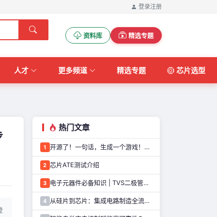
登录
注册
资料库
精选专题
人才
更多频道
精选专题
芯片选型
热门文章
步
开源了！一句话，生成一个游戏！这个AI游戏机，太好玩了
1
芯片ATE测试介绍
2
电子元器件必备知识 | TVS二极管的定义、原理、类型和应用优势
3
从硅片到芯片：集成电路制造全流程解析
4
登