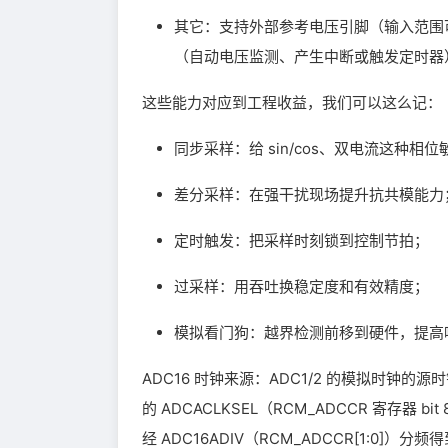
其它：支持外部参考电压引脚（输入范围
（自动电压监测、产生中断或触发定时器
这些能力对应到工程收益，我们可以这么记：
同步采样：给 sin/cos、双电流这种相
差分采样：在强干扰现场提升抗共模能力
定时触发：把采样时刻锁到控制节拍；
过采样：用吞吐换稳定度和有效精度；
模拟看门狗：越界检测前移到硬件，提高
ADC16 时钟来源：ADC1/2 的模拟时钟的源时钟
的 ADCACLKSEL（RCM_ADCCR 寄存器 bi
经 ADC16ADIV（RCM_ADCCR[1:0]）分频得到