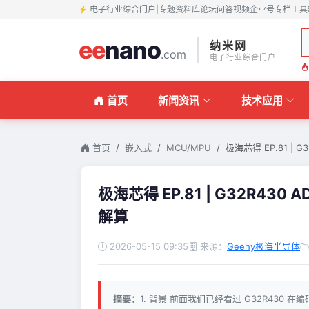
电子行业综合门户
|
专题
资料库
论坛
问答
视频
企业号
专栏
工具
ee
nano
纳米网
.com
电子行业综合门户
首页
新闻资讯
技术应用
首页
嵌入式
MCU/MPU
极海芯得 EP.81 | G3
极海芯得 EP.81 | G32R4
解算
2026-05-15 09:35
来源：
Geehy极海半导体
摘要：
1. 背景 前面我们已经看过 G32R430 