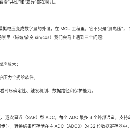
，看看“共性”和“差异”都在哪儿。
rter）就是把模拟电压变成数字量的外设。在 MCU 工程里，它不只是“测电压”，
里（磁编/旋变 sin/cos）我们会马上遇到三个问题：
噪声放大；
护压力全扔给软件。
时看时序确定性、触发机制、数据路径和保护能力。
精度、逐次逼近（SAR）型 ADC。每个 ADC 最多 6 个外部通道，支持
步时，转换结果可存储在主 ADC（ADC0）的 32 位数据寄存器中