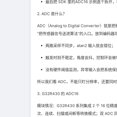
最后把 SDK 里的ADC16 示例逐个拆开
2. ADC 是什么？
ADC（Analog to Digital Conve
“把传感器信号送进算法”的入口。放到编码器场景
两路采样不同步，atan2 输入就会错位；
触发时刻不稳定，角度会抖，控制环会被
没有硬件阈值监测，异常输入会把系统保
所以我们看 ADC，不能只盯分辨率，还要同
3. G32R430 的 ADC16
模块情况：G32R430 系列集成 2 个 16 位
次、连续、扫描或间断等转换模式；双 ADC 同