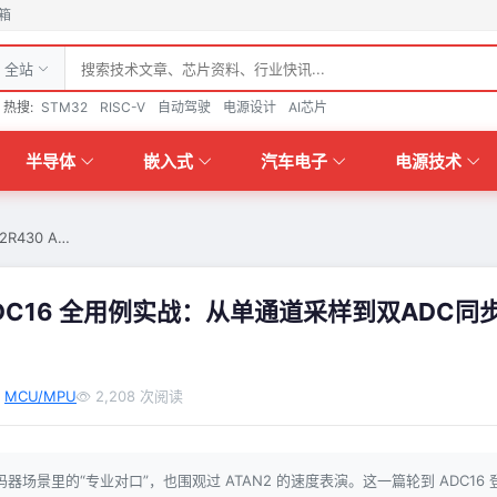
箱
全站
热搜:
STM32
RISC-V
自动驾驶
电源设计
AI芯片
半导体
嵌入式
汽车电子
电源技术
2R430 A…
30 ADC16 全用例实战：从单通道采样到双ADC同
MCU/MPU
2,208 次阅读
在编码器场景里的“专业对口”，也围观过 ATAN2 的速度表演。这一篇轮到 ADC16 