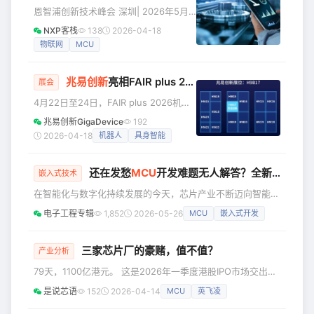
恩智浦创新技术峰会 深圳| 2026年5月
13日（周三） 5月13日，恩智浦创新技
NXP客栈
138
2026-04-18
术峰会（深圳）即将揭幕！本届峰会将
物联网
MCU
通过专家主题演讲、深度技术培训、实
践课堂与场景化方案展示，帮助您快速
兆易创新
亮相FAIR plus 2026，全栈芯片赋能具身智能机器人新生态
掌握前沿技术、加速产品设计落地， 峰
展会
会现场，恩智浦前沿技术方案的展示是
4月22日至24日，FAIR plus 2026机器
不容错过的一大亮点！这些方案聚焦边
人全产业链接会将在深圳会展中心（福
兆易创新GigaDevice
192
缘AI、机器人、软件定义汽车等热门应
田）9号馆盛大启幕。作为世界级机器人
2026-04-18
机器人
具身智能
用领域，很多方案还是首次亮相，肯定
开发制造技术领域的重要盛会，本次展
会让你一眼心动！ 马上报名参会，和恩
会聚焦机器人全产业链核心技术与优质
智浦边
还在发愁
MCU
开发难题无人解答？全新工程师社区来了
开发资源，着力打通AI与机器人产业壁
嵌入式技术
垒，搭建技术交流、场景对接与产业合
在智能化与数字化持续发展的今天，芯片产业不断迈向智能
作的核心平台，汇聚全球行业同仁共话
化、场景化和生态化，开发者生态正在成为驱动技术创新与产
电子工程专辑
1,852
2026-05-26
MCU
嵌入式开发
智能机器人产业发展新机遇。 作为业界
业落地的重要力量。 多年来，围绕MCU技术研发、产品应用
领先的半导体解决方案提供商，兆易创
与产业协同，兆易创新GD32持续推进开放、协同、可持续的
新将携核心技术与产品亮相本次盛会。
开发者生态建设，致力于为全球开发者、企业客户与生态伙伴
三家芯片厂的豪赌，值不值？
产业分析
展
打造更高效、更完整的技术创新环境。 近日，GD32 MCU 开
79天，1100亿港元。 这是2026年一季度港股IPO市场交出的
发者社区已正式上线。 作为GD32 开发者生态的重要载体，
成绩单。Wind数据显示，截至3月31日，港股市场共有40家
GD32
是说芯语
152
2026-04-14
MCU
英飞凌
企业完成IPO，同比增长150%；募资总额接近1100亿港元，
同比激增489%。 从募资节奏看，在短短79天内便突破千亿