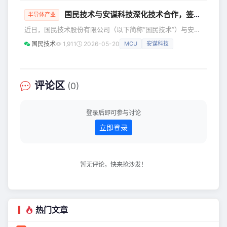
Learning） 是 AI 的一个重要子集，它
国民技术与安谋科技深化技术合作，签署Arm Total Access授权，加速AI时代
的核心思想是：不给计算机编写明确的
半导体产业
规则，而是让它从数据中自动学习规
近日，国民技术股份有限公司（以下简称“国民技术”）与安谋
律。 以手势识别为例： 传统方法：工程
科技（中国）有限公司（以下简称“安谋科技”）共同宣布，双
国民技术
1,911
2026-05-20
MCU
安谋科技
师手动设计规则，例如"当 X 轴速度先增
方签署了一项为期多年的Arm® Total Access技术授权订阅许
大再减小时，判断为向右滑动"。
可协议，立足Arm全球技术生态，进一步强化在嵌入式芯片设
计、MCU产品规划等方面的技术合作，充分整合Arm业界领
先的计算技术资源，协力加速本土芯片技术在AI浪潮下的创新
评论区
(0)
跃迁。 国民技术CTO Linus Kerk表示：
登录后即可参与讨论
立即登录
暂无评论，快来抢沙发！
热门文章