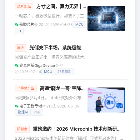
港元大关，创下五年来新高——去年同期实现这一目标，花费
方寸之间，算力无界 | 全球最小M4航顺芯片HK32F403，定义工业互联
芯片新品
了近半年时间。分月来看，1至3月IPO首发募资金额分别为
一粒芯片，极致微型设计，却装下了工
423亿港元、501亿港元、175亿港元，上
业互联的未来，凭借专利级工艺实现成
航顺芯片
204
2026-04-28
MCU
本极致控制，兼顾性能与性价比双重优
TI
势。 当"小"成为一种颠覆 在电子工程的
世界里，"更小、更强、更可靠"始终是永
恒追求。而这里的“小”，核心是芯片极致
光储充下半场，系统级能力才是终极答案
展会
微型化设计——微型化设计不仅适配更
光储充产业正迎来一场意义深远的技术
多空间受限场景，更能实现成本最大化
变革：光储融合成为标配，兆瓦级超充
优化，让量产性价比优势更突出。 当传
兆易创新GigaDevice
74
正加速落地，同时也把系统功率密度推
统设计师还在为芯片成本与性能的平衡
2026-07-14
MCU
兆易创新
向全新的高度。而功率的大幅提升同时
苦苦纠结时，航顺芯片悄悄扔下了一颗
带来了直流拉弧安全隐患加剧、多模块
重磅炸弹—
高通"骁龙一哥"空降英特尔，执掌PC+
物理AI
协同控制难度陡增、主控芯片算力需求
半导体产业
增加等一系列棘手问题，通用MCU在系
当地时间5月4日，Intel正式对外公布两
统级优化上已显得力不从心。 作为全球
项核心高管任命，全面强化核心业务布
电子工程专辑
213
2026-05-09
半导体设计领域的领军企业，兆易创新
局与AI创新战略。 其中，高通技术公司
物理AI
Intel
在SNEC 2026展会上向业界释放出一个
前执行副总裁Alex Katouzian的加盟，
强烈信号：在光储充向高功率、高安
成为全球半导体行业最受关注的人事变
全、高协同发展的
重磅邀约｜2026 Microchip 技术创新研讨会（福州），与您共探 AI 与汽车工业新机遇
动。 Katouzian出任新设业务集团EVP
研讨会
兼总经理 根据Intel公布的信息，Alex
2026 Microchip技术创新研讨会（福州）正式开启邀约！ 本