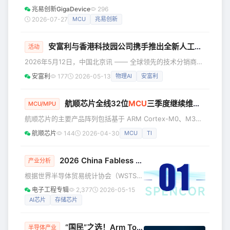
纯硬件驱动，向端侧AI、低功耗联网、
兆易创新GigaDevice
296
夜
工业高可靠等多需求叠加趋势演化。这
2026-07-27
MCU
兆易创新
种变革主要体现在三个层面：首先是AI
技术向终端下沉，MCU正从传统控制芯
安富利与香港科技园公司携手推出全新人工智能硬件启动计划，诚邀全球初创企业参与
片进化为轻量化边缘计算平台；其次是
活动
Arm®与RISC-V双架构并行成为常态，
2026年5月12日，中国北京讯 —— 全球领先的技术分销商和
开发者急需统一且高效的开发工具来打
解决方案提供商安富利（纳斯达克股票代码：AVT）与香港科
安富利
177
2026-05-13
物理AI
安富利
破多架构间的割裂壁垒；最后是国产
技园公司（科技园公司）及新兴微电子与普及计算系统实验室
MCU的竞争已经从“比拼芯片性能”升级
（EMUS实验室）合作，推出为期12个月的“面向AI MMP的
到“比拼全栈生态能力”。 面对这一命
DfMA启动计划”，此计划专为人工智能最小市场化产品（AI
航顺芯片全线32位
MCU
三季度继续维持不涨价 || 航顺创始人兼产品经理刘吉平浅谈航顺创业之路由中国第一颗003梦的开始
MCU/MPU
题，软
Minimum Marketable Product，MMP）提供以制造与装配
航顺芯片的主要产品阵列包括基于 ARM Cortex-M0、M3、
为导向的设计（Design
M4以及 RISC-V 等内核的二十九大家族 300 余款工业 / 商业
航顺芯片
144
2026-04-30
MCU
TI
/ 车规级、通用 / 专用 / 定制化 32 位 MCU，以下是部分具
体产品家族： 超低价版 HK32F001家族（极致成本杀手，性
价比**之巅，堪称32位**MCU终结者） 内核及主频：基于
2026 China Fabless 100上市公司排名解读（最终版）
产业分析
ARM Cortex-M0内核，主频最高24MHz。 存储容量：最大
根据世界半导体贸易统计协会（WSTS）
及多家权威机构数据，2025年全球半导
电子工程专辑
2,377
2026-05-15
体市场规模达到7917亿美元，同比增长
AI芯片
存储芯片
25.6%，其中存储芯片与AI算力芯片成
为拉动行业增长的核心引擎。而根据SIA
“国民”之选！Arm Total Access
最新数据，以及 Future Horizons、IDC
半导体产业