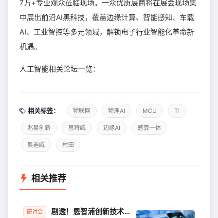
7万+专业观众莅临现场。一众优质展商将在展会现场集
中展出前沿AI黑科技，覆盖边缘计算、智能感知、车载
AI、工业智控等多元领域，解锁电子行业智能化革命新
机遇。
人工智能相关论坛一览：
相关标签：
物联网
物理AI
MCU
TI
兆易创新
思特威
边缘AI
感算一体
奥迪威
村田
相关推荐
剧透！恩智浦创新技术峰会（深圳）上，这些惊艳亮相的新方案，别错过！
研讨会