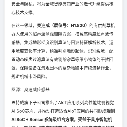
安全与隐私，将为全域智能感知产业的迭代升级提供核
心技术支撑。
在这一领域，
奥迪威（展位号：N1.820）
的专供割草机
器人使用的超声波测距避障方案，搭载高精度超声波传
感器，集成地形梯度识别算法与回波特征解析技术，运
用坡度变化率计算，精准判别地形起伏，识别缓坡，配
置动态噪声过滤算法有效剔除杂草等细小物体的干扰回
波，保障设备在景观园林的复杂地貌中持续流畅作业，
规避机械卡滞风险。
图源：奥迪威传感器
思特威旗下子公司推出了AIoT应用系列高性能端侧视觉
AI SoC芯片，并推动打造适合AIoT应用的共同形成
端侧
AI SoC + Sensor系统级组合方案。受益于具身智能机