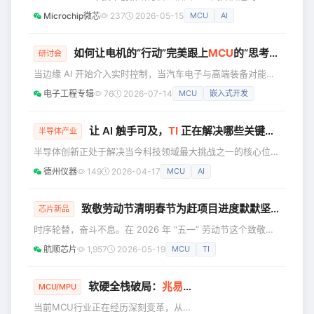
Katouzian将于本月正式加入Intel，出任
次研讨会将聚焦AI与汽车、工业技术的深度融合，深挖行业变
Microchip微芯
237
2026-05-15
MCU
AI
公司执行副总裁兼新设立的"客户端计算
革带来的全新发展机遇，诚邀行业同仁、研发工程师、企业技
与物理人工智能集团"（Cl
术伙伴齐聚现场，与 Microchip资深技术专家面对面交流，一
同探索智能、互联、安全领域的未来发展新方向。 本场技术
如何让电机的“行动”完美跟上
MCU
的“思考”？
研讨会
创新研讨会将重点聚焦： ✅ AI与电动汽车推动的高效能源转
当边缘 AI 开始介入实时控制，当汽车电子与高端装备对能效
换 ✅ AI时代MCU / MPU的开发新模式
比提出极致要求，“MCU 如何思考”与“电机如何行动”已不再
电子工程专辑
76
2026-07-14
MCU
嵌入式开发
是孤立的技术命题，而是一场系统级的协同进化。 MCU 嵌
入式论坛与电机驱动控制论坛应势而来，集结全产业链技术领
袖，共同探讨如何让电机的“行动”完美跟上 MCU 的“思考”，
让 AI 触手可及，
TI
正在解决哪些关键技术问题？
半导体产业
定义下一代智能控制的技术走向。 7月16日，我们将在深圳
半导体创新正处于解决当今科技领域最大挑战之一的核心位
南山科兴科学园国际会议中心同步举办MCU嵌入式论
置：以更高的效率提供更强大的性能。 立即阅读，探索驱动
德州仪器
149
2026-04-17
MCU
AI
AI 变革的创新技术——从边缘设备到数据中心及更广泛的领
域。 01 赋能智能化 将 AI 部署到各类终端——从智能手表到
人形机器人——这场竞赛的关键在于功耗效率，尤其是在便携
致敬劳动节清明春节为赶项目进度默默坚守的航顺研发人
芯片新品
式应用需要应对不断演进的 AI 能力的当下。如今的数据中心
时序轮替，奋斗不息。在 2026 年 “五一” 劳动节这个致敬劳
对算力的需求，已经超出了传统架构在不消耗大量能源的前提
动者的特殊日子里，航顺芯片研发团队的伙伴们以奋斗为底
下所能
航顺芯片
1,957
2026-05-19
MCU
TI
色，以坚守为担当，在项目攻坚的关键节点上，用劳动节 清
明节 大年三十 春节一次次 “假期无休” 的执着，真正诠释了航
顺人“以客户为中心”的极致追求与责任担当。 从除夕正月的万
软硬全栈破局：
兆易创新
GD32构建芯片之上的
MCU/MPU
家灯火，到清明假期的春日暖阳，再到如今的五一假期，这群
当前MCU行业正在经历深刻变革，从单
研发工程师们早已习惯了与星光为伴、与代码为友。无数个深