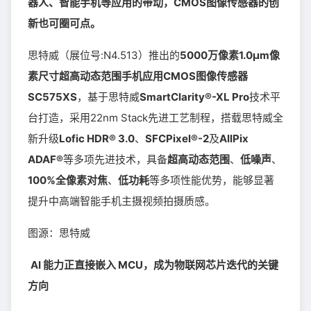
器人、智能手机等应用的带动，CMOS图像传感器的创
新也可圈可点。
思特威（展位号:N4.513）推出的
5000万像素1.0μm像
素尺寸超高动态范围手机应用CMOS图像传感器
SC575XS
，基于思特威
SmartClarity®-XL Pro
技术平
台打造，采用22nm Stack先进工艺制程，搭载思特威全
新升级
Lofic HDR® 3.0
、
SFCPixel®-2
及
AllPix
ADAF®
等多项先进技术，具备
超高动态范围
、
低噪声
、
100%全像素对焦
、
低功耗
等多项性能优势，能够显著
提升中高端智能手机主摄视频拍摄质感。
图源：思特威
AI 能力正直接嵌入 MCU，成为物联网芯片迭代的关键
方向