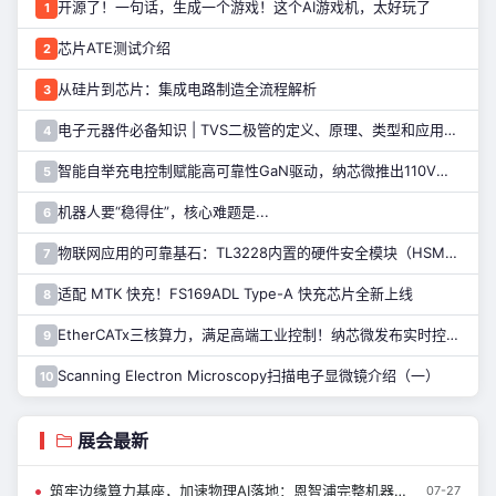
开源了！一句话，生成一个游戏！这个AI游戏机，太好玩了
1
芯片ATE测试介绍
2
从硅片到芯片：集成电路制造全流程解析
3
电子元器件必备知识 | TVS二极管的定义、原理、类型和应用优势
4
智能自举充电控制赋能高可靠性GaN驱动，纳芯微推出110V半桥驱动芯片NSD2123
5
机器人要“稳得住”，核心难题是...
6
物联网应用的可靠基石：TL3228内置的硬件安全模块（HSM）详解
7
适配 MTK 快充！FS169ADL Type-A 快充芯片全新上线
8
EtherCATx三核算力，满足高端工业控制！纳芯微发布实时控制MCU/DSP NS800RTA7系列
9
Scanning Electron Microscopy扫描电子显微镜介绍（一）
10
展会最新
筑牢边缘算力基座，加速物理AI落地：恩智浦完整机器人技术生态，来了解一下~
07-27