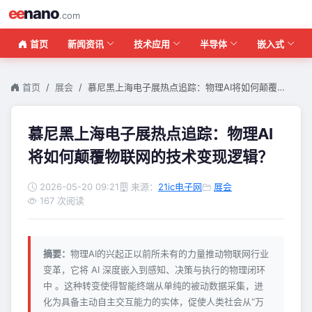
ee
nano
.com
首页
新闻资讯
技术应用
半导体
嵌入式
首页
展会
慕尼黑上海电子展热点追踪：物理AI将如何颠覆…
慕尼黑上海电子展热点追踪：物理AI
将如何颠覆物联网的技术变现逻辑？
2026-05-20 09:21
来源：
21ic电子网
展会
167 次阅读
摘要：
物理AI的兴起正以前所未有的力量推动物联网行业
变革，它将 AI 深度嵌入到感知、决策与执行的物理闭环
中 。这种转变使得智能终端从单纯的被动数据采集，进
化为具备主动自主交互能力的实体，促使人类社会从“万