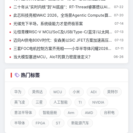
二十年从“实时内核”到“AI底座”：RT-Thread睿赛德以AIOS亮相WAIC 定义端侧智能新范式|新闻速递
07-22
此芯科技亮相WAIC 2026，全场景Agentic Compute算力矩阵首秀上海
07-20
光储充下半场，系统级能力才是终极答案
07-14
沁恒青稞RISC-V MCU/SoC及USB/Type-C/蓝牙/以太网接口芯片亮相慕展
07-13
迈向AI供电800V时代：安森美以SiC JFET方案加速高压电源转换升级
07-13
三套FOC电机控制方案齐亮相——小华半导体闪耀2026慕尼黑上海电子展
07-11
当大模型塞进MCU，AIoT的算力密度谁定义？
06-26
热门标签
华为
英伟达
MCU
小米
ADI
英特尔
英飞凌
三星
人工智能
TI
NVIDIA
意法半导体
智能座舱
Arm
AMD
台积电
半导体
FPGA
ST
新能源汽车