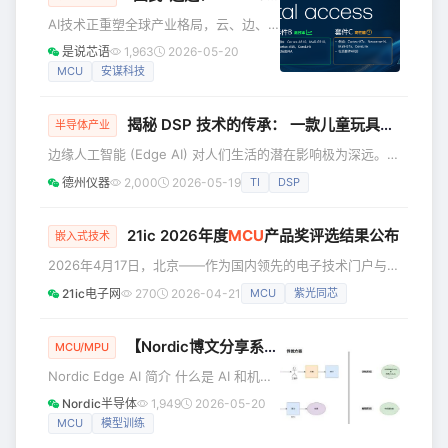
等分析机构的预测均显示，今年半导体
AI技术正重塑全球产业格局，云、边、
市场总值将突破一万亿美元，其中最乐
端算力需求呈爆发式增长，这让深耕复
是说芯语
1,963
2026-05-20
观预期更是直指 2030 年市场规模达1.6
杂SoC设计的芯片企业面临共同课题：
MCU
安谋科技
万亿美元。 在中国，大模型训练与推理
如何在保证产品质量的前提下缩短上市
需
周期、严控研发风险？ 这一趋势下，
揭秘 DSP 技术的传承： 一款儿童玩具如何开启边缘 AI 革命
Arm Total Access技术授权订阅模式正
半导体产业
被越来越多的国内头部芯片企业选择，
边缘人工智能 (Edge AI) 对人们生活的潜在影响极为深远。例
被视为高效创芯的“加速器”。近日，国内
如，在可穿戴式心电监测仪中引入边缘 AI，可以让医疗服务
德州仪器
2,000
2026-05-19
TI
DSP
又一头部MCU公司国民技术，与安谋科
更加普惠且易于获得。这些设备能够本地实时分析心律、滤除
技签署了为期多年的Arm Total Access
噪声并即时识别异常情况。在暖通空调系统中，边缘 AI 则可
技术授权订阅许可协
以通过学习用户的居住习惯并结合天气状况自动调节温度，从
21ic 2026年度
MCU
产品奖评选结果公布
嵌入式技术
而让居家环境更加舒适。 而令人惊讶的是，这些看似复杂且
2026年4月17日，北京——作为国内领先的电子技术门户与工
先进的技术突破，竟然来自一款儿童玩具。 1978 年，TI
程师社区，21ic电子网今日正式公布“21ic 2026年度MCU产
21ic电子网
270
2026-04-21
MCU
紫光同芯
品奖”评选结果。本次评选聚焦MCU在“应用定义芯片”时代的
垂直技术突破与行业贡献，不设单一“最佳产品奖”，而是根据
底层技术演进与应用长板，划分为多个专业赛道，旨在为广大
【Nordic博文分享系列】CPU也能跑AI？Nordic
MCU/MPU
设计工程师提供权威、实用的选型参考。 本次评选严格考察
Nordic Edge AI 简介 什么是 AI 和机器
产品的量化参数（如主频、功耗、环路延迟、采样精度等
学习？ AI（人工智能） 是一个很大的概
Nordic半导体
1,949
2026-05-20
念，泛指让计算机完成需要人类智能才
MCU
模型训练
能完成的任务。而机器学习（Machine