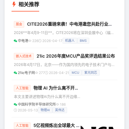
相关推荐
CITE2026重磅来袭！中电港邀您共赴行业盛会
展会
2026**年4月9-11日**，CITE2026将在深圳会展中心（福
田） 盛大启幕！中电港将全面展示从端到云的元器件应用创
中电港
226
2026-04-17
机器人
BMS
新方案，欢迎莅临现场参观交流。 届时，中电港将携 NXP、
ADI、Molex、Renesas、OmniVision、Qualcomm、领慧立
芯、Microchip、兆易创新等重量级合作伙伴，聚焦机器人、
21ic 2026年度MCU产品奖评选结果公布
嵌入式技术
人工智能、工业电子、汽车电子热门领域的新产品，新技术、
2026年4月17日，北京——作为国内领先的电子技术门户与工
新方案。 🎯各领域
程师社区，21ic电子网今日正式公布“21ic 2026年度MCU产
21ic电子网
277
2026-04-21
MCU
紫光同芯
品奖”评选结果。本次评选聚焦MCU在“应用定义芯片”时代的
垂直技术突破与行业贡献，不设单一“最佳产品奖”，而是根据
底层技术演进与应用长板，划分为多个专业赛道，旨在为广大
物理 AI 为什么离不开边缘计算？
人工智能
设计工程师提供权威、实用的选型参考。 本次评选严格考察
本文主要讲述物理AI为什么离不开边缘
产品的量化参数（如主频、功耗、环路延迟、采样精度等
计算。 过去两年，AI 给人的印象基本是
中国科学院半导体研究所
186
一回事——一个对话框，一个输入框。
2026-05-13
物理AI
英伟达
你打字它打字，你上传它分析，AI 安静
地待在屏幕里，处理着一切关于文字、
5亿视频炼出全球最大 GUI 开源数据集、推理 Token 省71%小模型反超大模型——小米 AI 团队多篇论文入选 ICML 2026
图像、代码的事情。 行业的注意力也都
人工智能