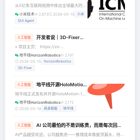
跟着堆在那一头。云厂商抢算力，芯片
从5亿条互联网视频中炼出全球最大的开
厂卷训练卡，应用层抢入口，关于 AI 的
源 GUI 操作数据集，让7B 模型在
小米技术
2,672
2026-05-15
小米
大新闻几乎都和云端有关：模型又大了
ScreenSpot-Pro 上准确率提升38%；
多少倍，集群又烧了多少钱，推理价格
GUI Agent
3B 参数的小模型做时序推理，干掉专用
又降了几个点。但风向其实在悄悄变。
大模型还省了71%的 Token。这不是
AI
PPT 愿景，而是小米 AI 团队研究成果的
开发者说｜3D-Fixer：单图3D场景生成的原位补全新范式
人工智能
真实体现。 近日，ICML
• 项目主页： https://zx-
2026（International Conference on
yin.github.io/3dfixer • 文章链接：
Machine Learning）公布了论文录用结
地平线HorizonRobotics
2,197
https://arxiv.org/pdf/2604.04406
果。
2026-05-15
HorizonRobotics
• GitHub代码**：**
3D-Fixer
https://github.com/HorizonRobotics/3D-
Fixer 现有挑战 基于单张图像生成3D场
景，是构建物理世界数字孪生环境的关
地平线开源HoloMotion-1：4亿参数机器人小脑大模型，实现端侧300FPS
人工智能
键技术问题。现有方法在泛化能力与生
地平线正式发布并开源HoloMotion-1，
成效率之间存在显
这是地平线机器人实验室面向人形机器
地平线HorizonRobotics
2,172
人全身控制打造的4亿参数级机器人小脑
2026-05-19
具身智能
地平线
大模型。相比以往常见的百万级、千万
级机器人控制模型，HoloMotion-1将机
AI 公司最怕的不是训练贵，而是每次回答都在烧钱
器人“小脑”的模型规模提升到新的量级，
人工智能
并在端侧实现约300FPS实时推理，让大
AI产品越受欢迎，公司越焦虑——推理成本像屋顶漏水，持续
模型能力真正进入机器人运动控制闭