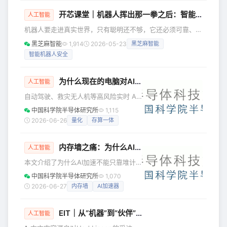
台」，简单来说，就是用户说需求，AI
脑和传
开芯课堂｜机器人挥出那一拳之后：智能机器人的安全，到底该怎么做？
拆解功能需求，最终输出成品应用。
人工智能
（图源：应用宝） 在腾讯之前，蚂蚁灵
机器人要走进真实世界，只有聪明还不够，它还必须可靠、可
光、百度秒哒这类 Vibe Coding 应用早
控、可验证、可托付。聪明，是机器人的上限；安全，是机器
黑芝麻智能
1,914
2026-05-23
黑芝麻智能
已经在市场上流行。不过，它们生成的
人的底线。 一、那一拳的警示：从隐忧到现实 2025年
应用通常仅支持在内部平台分享，或者
智能机器人安全
GeekCon安全极客大赛上，两名白帽黑客远程劫持人形机器
以在线的方式分享给其
人，仅用不到3分钟就让两台机器人“沦陷”。随后，被劫持的
机器人径直走向舞台中央的假人，抬起机械臂，狠狠挥了一
为什么现在的电脑对AI来说太慢了？
人工智能
拳，将假人击倒在地。那看似普通的一拳，却击碎了整个行业
自动驾驶、救灾无人机等高风险实时 AI
对安全的幻想。当机
任务算力需求巨大，传统计算机受 “存储
中国科学院半导体研究所
1,115
墙” 制约，算力与能耗难以平衡。文章剖
2026-06-26
量化
存算一体
析传统硬件瓶颈，借鉴人脑神经元特
性，介绍存算一体、神经形态芯片等仿
内存墙之痛：为什么AI加速不能只靠堆计算单元？
生硬件方案，为高效 AI 计算指明方向。
人工智能
人工智能曾经在科幻电影中，负责给宇
本文介绍了为什么AI加速不能只靠堆计
宙飞船导航，操纵火箭着陆。如今，它
算单元。 很多人一说起AI加速，第一反
中国科学院半导体研究所
1,070
早就不是什么新鲜事，而是润物细无声
应就是堆算力、堆更多浮点计算单元。
2026-06-27
内存墙
AI加速器
地渗透到我们的日常生活中。你听歌、
错了， 现在的瓶颈根本不是计算本身，
看视频，它给你推荐；你出国旅行，它
是数据搬运、通信和不规则算子，峰值
帮你
EIT｜从“机器”到“伙伴”：将舒适与信赖注入护理机器人
算力再高也没用。 举个最直观的例子，
人工智能
大语言模型推理的时候，每个新生成的