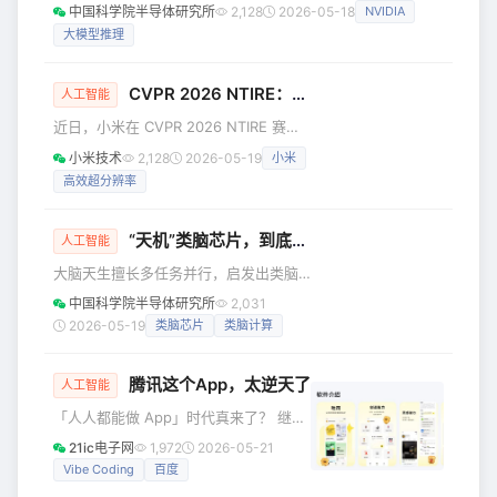
消耗算力。vLLM、TensorRT-LLM、llama.cpp三个开源项目
中国科学院半导体研究所
2,128
2026-05-18
NVIDIA
环。通过本次开源，地平线希望降低人
分别从云端调度、硬件优化和本地部署入手，试图把“每
形机器人全身控制的研发门槛，帮助开
大模型推理
token成本”降下来，让AI从烧钱走向赚钱。 你有没有发现一
发者更高效地构建、复现和部
个很奇怪的现象。 AI产品越受欢迎，公司反而越焦虑。 传统
软件公司最喜欢的一种模式叫规模效应。 一个SaaS产品开发
CVPR 2026 NTIRE：小米影像算法的技术突破
人工智能
出来之后，新增用户的边际成本很低。用户越
近日，小米在 CVPR 2026 NTIRE 赛事
中荣获三项奖项。其中，小米玄戒多媒
小米技术
2,128
2026-05-19
小米
体算法团队斩获高效超分辨率赛道冠
高效超分辨率
军，小米大模型应用团队夺得人像修复
赛道冠军与反光消除赛道亚军。
NTIRE（New Trends in Image
“天机”类脑芯片，到底在“类”什么？
人工智能
Restoration and Enhancement）由
大脑天生擅长多任务并行，启发出类脑
CVPR 组委会承办，是全球规模最大、
计算这一颠覆性方向。从“天机”芯片到生
水平最高的图像恢复与增强领域学术研
中国科学院半导体研究所
2,031
物计算机CL1，类脑技术正从科幻走向现
讨会。小米在本次赛事中展现了从硬件
2026-05-19
类脑芯片
类脑计算
实。想成为类脑智能科学家，需打好数
优
学与生物学基础，培养跨学科思维与动
腾讯这个App，太逆天了
手能力。 人人都惊叹大脑有多神奇！ 你
人工智能
骑车赶路时，大脑同时调控身体平衡、
「人人都能做 App」时代真来了？ 继蚂
识别路况，还能和同伴闲聊。人脑为何
蚁灵光推出“闪应用”后，腾讯 Vibe
21ic电子网
1,972
2026-05-21
擅长多任务并行？想要成为类脑人工智
Coding 产品「吐司」在自家应用宝商城
Vibe Coding
百度
能科学家，又该做好哪些准备？ 人脑VS
上线，定位「应用生成及灵感共创平
传统计算机 从图中可以看出，我们的大