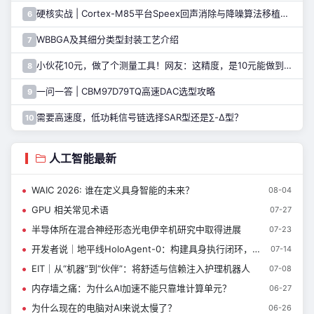
硬核实战 | Cortex-M85平台Speex回声消除与降噪算法移植指南
6
WBBGA及其细分类型封装工艺介绍
7
小伙花10元，做了个测量工具！网友：这精度，是10元能做到的吗……
8
一问一答 | CBM97D79TQ高速DAC选型攻略
9
需要高速度，低功耗信号链选择SAR型还是∑-Δ型？
10
人工智能最新
WAIC 2026: 谁在定义具身智能的未来？
08-04
GPU 相关常见术语
07-27
半导体所在混合神经形态光电伊辛机研究中取得进展
07-23
开发者说｜地平线HoloAgent-0：构建具身执行闭环，让Agent走入物理世界
07-14
EIT｜从“机器”到“伙伴”：将舒适与信赖注入护理机器人
07-08
内存墙之痛：为什么AI加速不能只靠堆计算单元？
06-27
为什么现在的电脑对AI来说太慢了？
06-26