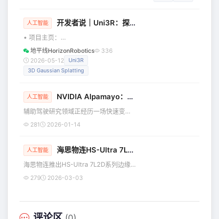
速仓库，NVLink 像工厂之间的专用高铁。AI 模型越大、
响，导致求解准确度下降、可扩展性受
Token 调用越多，对 GPU、显存、互联、电力和散热的要求
限。 近日，中国科学院半
就越高。 你可以把 GPU 理解成：一座有成千上万个“小工人”
开发者说｜Uni3R：探索统一3D表征，0.16秒实现3D重建、渲染与理解
人工智能
的计算工厂，特别擅长同时处理大量重复计算，所以非常适合
• 项目主页：
AI、图形渲染、科学计算和大模型训练。
https://horizonrobotics.github.io/robot\_lab/uni3R
地平线HorizonRobotics
336
• 文章链接：
2026-05-12
Uni3R
https://arxiv.org/pdf/2508.03643
3D Gaussian Splatting
• GitHub代码**：**
https://github.com/HorizonRobotics/Uni3R
概述 在现实场景中，通常只能获取来自
NVIDIA Alpamayo：基于VLA推理模型的辅助驾驶解决方案
人工智能
多个视角的RGB图像，而缺乏相机位
辅助驾驶研究领域正经历一场快速变
姿、深度或点云等
革。视觉-语言-动作推理模型
281
2026-01-14
（Reasoning VLA） 的出现正重塑该领
域，这些模型为辅助驾驶决策赋予了类
海思物连HS-Ultra 7L2D：99TOPS高算力AI边缘计算工控机发布
人的思维能力。这类模型可视为在语义
人工智能
空间中运行的隐式世界
海思物连推出HS-Ultra 7L2D系列边缘计
算工控机，搭载Intel Arrow Lake处理
279
2026-03-03
器，提供高达99TOPS的AI算力，适用于
工业、医疗等多种场景。
评论区
(0)