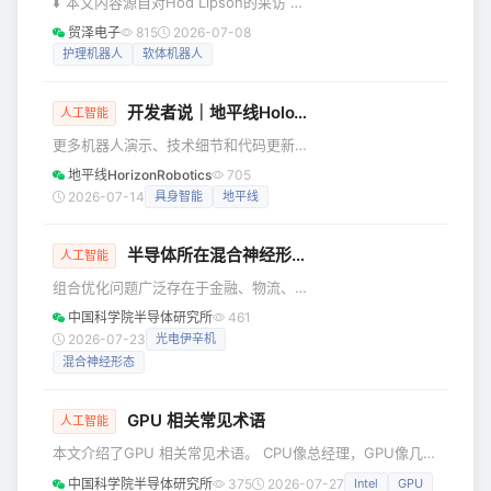
⬇️ 本文内容源自对Hod Lipson的采访 智
token都要读写一遍已经存起来的KV缓
能机器正在各种医疗场景中协助专业人
贸泽电子
815
2026-07-08
存，这玩意儿根本不怎么缺计算，缺的
员开展工作，越来越多的机器人出现在
护理机器人
软体机器人
是内存带宽——你带宽不够，就算计算
了微创手术、医院后勤、疾病诊断乃至
单元堆得再多，也得等着数据慢悠悠从
康复治疗等领域中，持续改变着医疗保
内存运
开发者说｜地平线HoloAgent-0：构建具身执行闭环，让Agent走入物理世界
健行业。随着机器人设计与功能的不断
人工智能
发展，新型机器人正成为医疗护理的助
更多机器人演示、技术细节和代码更新
手，让不堪重负的护理人员得以减轻工
可见项目主页与技术报告。 • GitHub**
地平线HorizonRobotics
705
作压力。 为了了解护理机器人未来的发
代码：**
2026-07-14
具身智能
地平线
展方向，我们采访了毕生致力于探索“机
https://github.com/HorizonRobotics/HoloAgent
器如何具备人性”的专家Hod Lips
• 项目主页：
半导体所在混合神经形态光电伊辛机研究中取得进展
https://horizonrobotics.github.io/robot\_lab/holoagent
人工智能
• 论文链接：
组合优化问题广泛存在于金融、物流、
https://arxiv.org/abs/2606.23565 概
机器学习等领域。传统“冯·诺伊曼”架构
中国科学院半导体研究所
461
述 让A
在处理规模日益庞大的问题时面临显著
2026-07-23
光电伊辛机
瓶颈。光电伊辛机利用物理系统的动力
混合神经形态
学演化进行本征并行求解，是实现大规
模组合优化硬件加速的重要技术路线。
然而，其底层物理载体的连续模拟特性
GPU 相关常见术语
人工智能
与伊辛模型离散二元约束之间存在本质
本文介绍了GPU 相关常见术语。 CPU像总经理，GPU像几万
差异，使系统演化过程易受硬件振幅不
个熟练工人；CUDA 像管理这些工人的操作手册，HBM 像高
均匀、噪声累积和性能漂移等因素影
中国科学院半导体研究所
375
2026-07-27
Intel
GPU