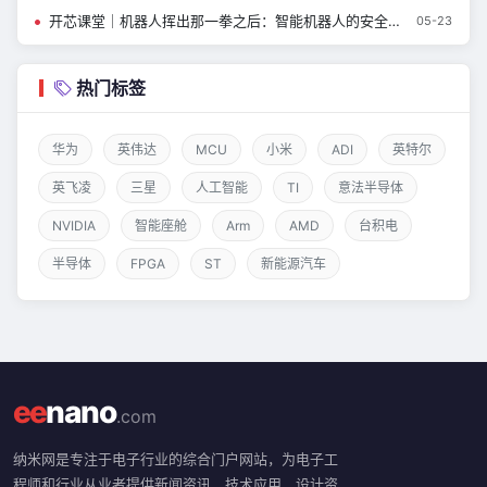
开芯课堂｜机器人挥出那一拳之后：智能机器人的安全，到底该怎么做？
05-23
热门标签
华为
英伟达
MCU
小米
ADI
英特尔
英飞凌
三星
人工智能
TI
意法半导体
NVIDIA
智能座舱
Arm
AMD
台积电
半导体
FPGA
ST
新能源汽车
ee
nano
.com
纳米网是专注于电子行业的综合门户网站，为电子工
程师和行业从业者提供新闻资讯、技术应用、设计资