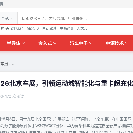
箱
全站
热搜:
STM32
RISC-V
自动驾驶
电源设计
AI芯片
半导体
嵌入式
汽车电子
电源技术
京车展，…
026北京车展，引领运动域智能化与重卡超充
172 次阅读
24日-5月3日，第十九届北京国际汽车展览会（以下简称：北京车展）在中国国际
为数字能源展台位于W3馆W307展位，华为智擎和华为超充携全新产品和解决
动域解决方案助力汽车电动化升级 此次北京车展期间，华为智擎展示了运动域