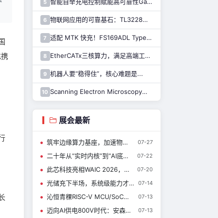
智能自举充电控制赋能高可靠性GaN驱动，纳芯微推出110V半桥驱动芯片NSD2123
5
物联网应用的可靠基石：TL3228内置的硬件安全模块（HSM）详解
6
适配 MTK 快充！FS169ADL Type-A 快充芯片全新上线
7
国
充携
EtherCATx三核算力，满足高端工业控制！纳芯微发布实时控制MCU/DSP NS800RTA7系列
8
机器人要“稳得住”，核心难题是...
9
Scanning Electron Microscopy扫描电子显微镜介绍（一）
10
展会最新
行
筑牢边缘算力基座，加速物理AI落地：恩智浦完整机器人技术生态，来了解一下~
07-27
二十年从“实时内核”到“AI底座”：RT-Thread睿赛德以AIOS亮相WAIC 定义端侧智能新范式|新闻速递
07-22
此芯科技亮相WAIC 2026，全场景Agentic Compute算力矩阵首秀上海
07-20
光储充下半场，系统级能力才是终极答案
07-14
长
沁恒青稞RISC-V MCU/SoC及USB/Type-C/蓝牙/以太网接口芯片亮相慕展
07-13
迈向AI供电800V时代：安森美以SiC JFET方案加速高压电源转换升级
07-13