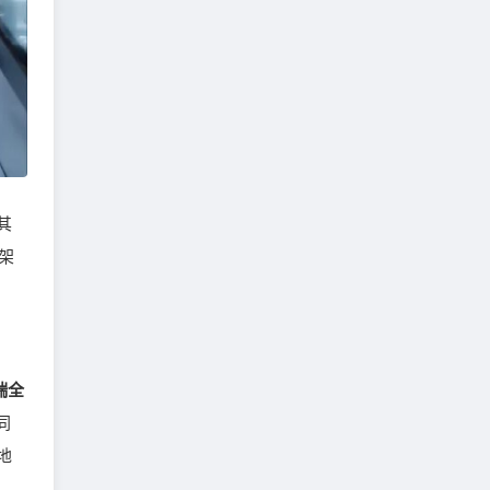
其
架
端全
同
地