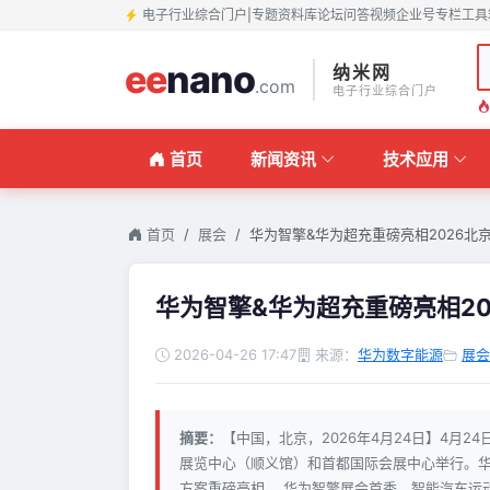
电子行业综合门户
|
专题
资料库
论坛
问答
视频
企业号
专栏
工具
ee
nano
纳米网
.com
电子行业综合门户
首页
新闻资讯
技术应用
首页
展会
华为智擎&华为超充重磅亮相2026北
华为智擎&华为超充重磅亮相2
2026-04-26 17:47
来源：
华为数字能源
展会
摘要：
【中国，北京，2026年4月24日】4月
展览中心（顺义馆）和首都国际会展中心举行。华
方案重磅亮相。 华为智擎展会首秀，智能汽车运