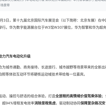
等场景带
日-5月3日，第十九届北京国际汽车展览会（以下简称：北京车展）在中
行。华为数字能源展台位于W3馆W307展位，华为智擎和华为超
助力汽车电动化升级
合为城市通勤、商务接待、长途旅行、城市越野等场景带来的全新出
I拍照等体验互动环节将硬核运动域技术带给每一位嘉宾。
运动、操控与舒适的组合体验，打造
全旅程的高情绪价值驾乘体验
；
，超94%增程发电效率
消除里程焦虑
，驱动制动协同
保障复杂路况安