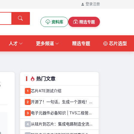
登录
注册
资料库
精选专题
人才
更多频道
精选专题
芯片选型
热门文章
化
芯片ATE测试介绍
1
开源了！一句话，生成一个游戏！这个AI游戏机，太好玩了
2
电子元器件必备知识 | TVS二极管的定义、原理、类型和应用优势
3
从硅片到芯片：集成电路制造全流程解析
4
融