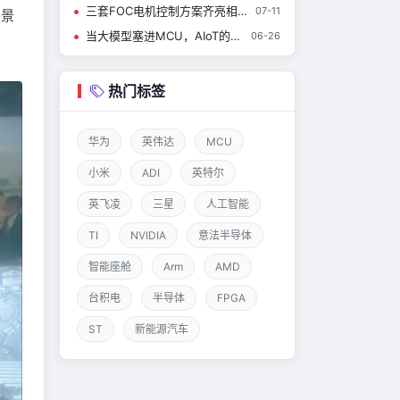
三套FOC电机控制方案齐亮相——小华半导体闪耀2026慕尼黑上海电子展
07-11
场景
当大模型塞进MCU，AIoT的算力密度谁定义？
06-26
热门标签
华为
英伟达
MCU
小米
ADI
英特尔
英飞凌
三星
人工智能
TI
NVIDIA
意法半导体
智能座舱
Arm
AMD
台积电
半导体
FPGA
ST
新能源汽车