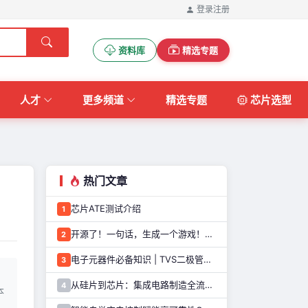
登录
注册
资料库
精选专题
人才
更多频道
精选专题
芯片选型
热门文章
芯片ATE测试介绍
1
开源了！一句话，生成一个游戏！这个AI游戏机，太好玩了
2
电子元器件必备知识 | TVS二极管的定义、原理、类型和应用优势
3
从硅片到芯片：集成电路制造全流程解析
4
本