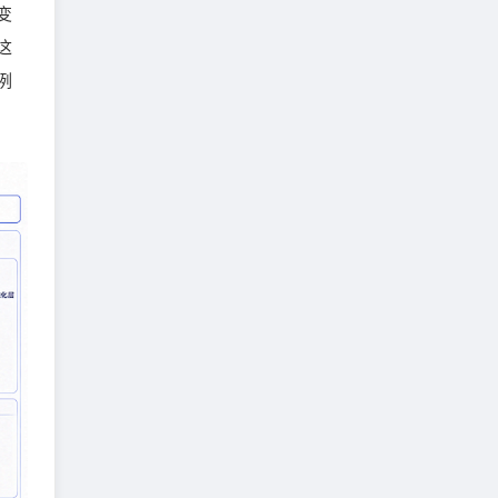
变
这
例