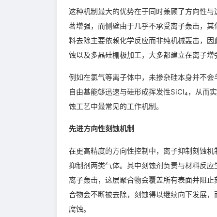
这种机制最大的优势在于同时兼顾了方向性与
著增强，而侧壁由于几乎不承受离子轰击，其
料去除主要依赖化学反应而非纯机械轰击，因
蚀以及多晶硅栅极加工，大多都建立在离子增
例如在氯气等离子体中，未掺杂硅本身并不会
自由基能够迅速与硅形成挥发性SiCl₄，从
蚀工艺中最常见的工作机制。
先进方向性刻蚀机制
在更高精度的方向性控制中，离子抑制刻蚀机
抑制剂两类气体。其中刻蚀剂负责与材料反应
离子轰击，这层聚合物会覆盖所有表面并阻止
合物会不断被去除，刻蚀得以继续向下发展，
腐蚀。