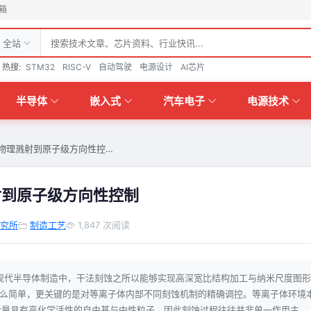
箱
全站
热搜:
STM32
RISC-V
自动驾驶
电源设计
AI芯片
半导体
嵌入式
汽车电子
电源技术
物理溅射到原子级方向性控…
射到原子级方向性控制
究所
制造工艺
1,847 次阅读
现代半导体制造中，干法刻蚀之所以能够实现高深宽比结构加工与纳米尺度图形
这么简单，更关键的是对等离子体内部不同刻蚀机制的精确调控。等离子体环境
大量具有高化学活性的自由基与中性粒子，因此刻蚀过程往往并非单一作用主