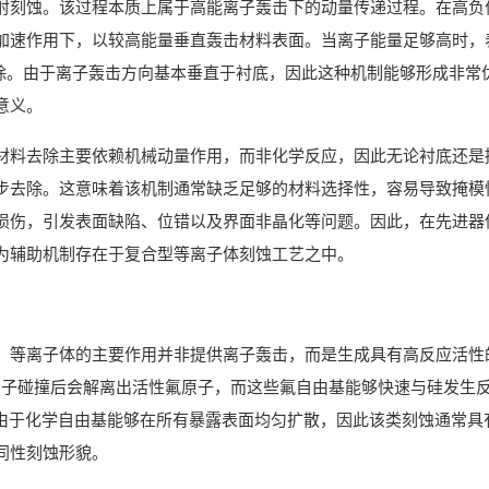
射刻蚀。该过程本质上属于高能离子轰击下的动量传递过程。在高负
加速作用下，以较高能量垂直轰击材料表面。当离子能量足够高时，
去除。由于离子轰击方向基本垂直于衬底，因此这种机制能够形成非常
意义。
材料去除主要依赖机械动量作用，而非化学反应，因此无论衬底还是
步去除。这意味着该机制通常缺乏足够的材料选择性，容易导致掩模
损伤，引发表面缺陷、位错以及界面非晶化等问题。因此，在先进器
为辅助机制存在于复合型等离子体刻蚀工艺之中。
，等离子体的主要作用并非提供离子轰击，而是生成具有高反应活性
₄分子碰撞后会解离出活性氟原子，而这些氟自由基能够快速与硅发生
。由于化学自由基能够在所有暴露表面均匀扩散，因此该类刻蚀通常具
同性刻蚀形貌。