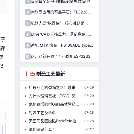
智能自举充电控制赋能高可靠性GaN驱动，纳芯微推出110V半桥驱动芯片NSD2123
5
物联网应用的可靠基石：TL3228内置的硬件安全模块（HSM）详解
6
机器人要“稳得住”，核心难题是...
7
EtherCATx三核算力，满足高端工业控制！纳芯微发布实时控制MCU/DSP NS800RTA7系列
8
离子
适配 MTK 快充！FS169ADL Type-A 快充芯片全新上线
9
既存
这，这就开源了？小伙用ESP32S31，做了块迷你开发板……
10
理
以
制造工艺最新
后段互连的微缩之路：越来越细的铜线与越来越低的电容
07-29
为什么玻璃基板（TGV）突然被重视？
07-29
氮化镓增强型GaN晶体管结构简介
07-28
封装工艺及检验
07-28
无图形晶圆缺陷Darkfield检测技术介绍
07-28
氧化镓是什么？
07-27