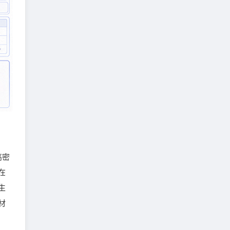
高密
在
生
材