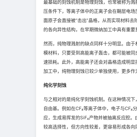
最基础的刻蚀机制是物理刻蚀，也常被称为溅
压条件下，等离子体中的正离子会在鞘层电场
面原子会直接被“击出”晶格，从而实现材料
的各向异性结构，在早期微纳加工中具有重要
然而，纯物理溅射的缺点同样十分明显。由于
模材料，只要受到高能离子轰击，都可能被同
速损耗。此外，高能离子还会对晶格造成明显
加工中，纯物理刻蚀已较少单独使用，更多作
纯化学刻蚀
与之相对的是纯化学刻蚀机制。在这种情况下
自由基。例如在CF₄等离子体中，电子与CF
应，生成易挥发的SiF₄产物并被抽离反应腔
较高选择性，但方向性较差，更容易形成各向