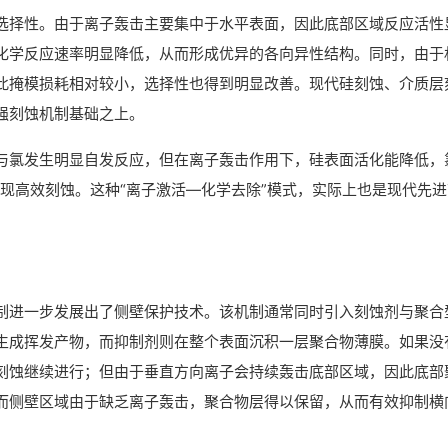
选择性。由于离子轰击主要集中于水平表面，因此底部区域反应活性
化学反应速率明显降低，从而形成优异的各向异性结构。同时，由于
此掩模损耗相对较小，选择性也得到明显改善。现代硅刻蚀、介质层
强刻蚀机制基础之上。
与氯发生明显自发反应，但在离子轰击作用下，硅表面活化能降低，
而实现高效刻蚀。这种“离子激活—化学去除”模式，实际上也是现代先
制进一步发展出了侧壁保护技术。该机制通常同时引入刻蚀剂与聚合
生成挥发产物，而抑制剂则在整个表面沉积一层聚合物薄膜。如果没
刻蚀继续进行；但由于垂直方向离子会持续轰击底部区域，因此底部
而侧壁区域由于缺乏离子轰击，聚合物层得以保留，从而有效抑制横