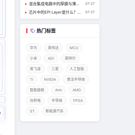
混合集成电路中的厚膜与薄膜工艺
07-27
芯片中的EPI Layer是什么？有什么作用？
07-27
热门标签
华为
英伟达
MCU
小米
ADI
英特尔
英飞凌
三星
人工智能
TI
NVIDIA
意法半导体
智能座舱
Arm
AMD
台积电
半导体
FPGA
ST
新能源汽车