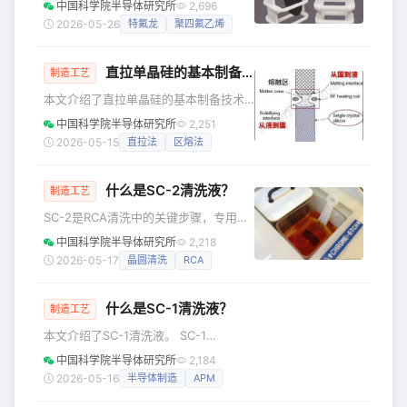
中国科学院半导体研究所
2,696
乙烯（PTFE，
2026-05-26
特氟龙
聚四氟乙烯
Polytetrafluoroethylene）的商品名，
由美国杜邦公司（DuPont）注册，现在
直拉单晶硅的基本制备技术及方法
已经成为这类材料的通用叫法。 化学结
制造工艺
构非常简单： 碳链骨架，所有氢原子被
本文介绍了直拉单晶硅的基本制备技术
氟原子完全取代，这是它一切特性的根
及方法。 单晶硅的制造技术主要存在两
中国科学院半导体研究所
2,251
源。 Teflon中文俗名有哪些？ | 叫法 |
种方法，分别为区熔法（FZ 法）和直拉
2026-05-15
直拉法
区熔法
使用场景 | | 特氟龙 | 最通用，在
法（CZ法）。 悬浮区熔法（FZ 法）是
一种用于生产单晶硅的工艺技术，其核
什么是SC-2清洗液？
心在于通过熔融区域定向结晶实现晶体
制造工艺
生长。在设备构造方面，炉体内上部通
SC-2是RCA清洗中的关键步骤，专用于
过刚性支撑结构固定高纯度多晶硅棒，
去除晶圆表面的碱金属与重金属离子。
中国科学院半导体研究所
2,218
底部区域配置高频感应线圈作为主要热
它利用HCl与H₂O₂的强氧化与络合作
2026-05-17
晶圆清洗
RCA
源。该线圈通过电磁感应原理产生高
用，消除SC-1清洗后残留的金属氢氧化
温，配合特制耐火材料构筑的恒温环
物沉淀，并生成保护性氧化层。 SC-2是
境，形成稳定的热力
什么是SC-1清洗液？
RCA清洗体系中的第二道清洗液，全称
制造工艺
是Standard Clean 2，由美国RCA公司
本文介绍了SC-1清洗液。 SC-1
的Werner Kern在1970年发明，至今仍
(Standard Clean 1)，全称为标准清洗液
中国科学院半导体研究所
2,184
是半导体晶圆清洗的行业标准。 标准配
一号，通常也叫做 APM (Ammonia
2026-05-16
半导体制造
APM
方（体积比）： HCl:H2O2:H
Peroxide Mixture)。它是半导体制造中