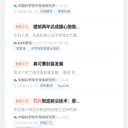
元检索数据和程序代码所需的临时存储
黑瓷封装工艺 黑瓷封装工艺流程如图1所
中国科学院半导体研究所
2,140
空间。高速运行、高集成密度、高性价
示，使用能耐受420°C以上的以玻璃粉
2026-05-15
引线键合
黑瓷封装
比以及卓越的可靠性，促成 DRAM 技术
为主要成分的胶黏剂烧结粘片，然后完
在众多电子设备中的广泛应用。 DRA
成引线键合，再将黑瓷基座倒扣在黑瓷
提前两年达成雄心勃勃的水回收利用目标，恩智浦是如何做到的？
盖板上，经烘烤除去水分，最后烧结、
制造工艺
降温冷却完成玻璃熔封。 管壳清洗 黑瓷
水对人类、生态系统以及半导体生产都
外壳在组装之前，应先用丙酮超声清洗
至关重要。每年，恩智浦的制造工厂大
NXP客栈
2,137
2026-05-16
3~5min，再用乙醇超声清洗3~5min，
约使用120亿升水。2022年，我们启动
恩智浦
半导体制造废水回收
用去离子水漂洗并用乙醇脱水，最后烘
了一项雄心勃勃的计划，旨在回收更多
干，以清除包装、运输过程中粘染的污
水资源并减轻对当地供水的压力。去
高可靠封装发展
年，我们提前两年实现了原定于2027年
制造工艺
达成的目标——回收制造过程中60%的
本文介绍了高可靠封装发展。 概述 封装
废水。 水在芯片制造中的关键作用 芯片
的发展经历着几个不同的阶段。最初，
中国科学院半导体研究所
2,042
是现代世界的基石。从智能手机、汽车
是封装形式的演变(见图1)。随着集成电
2026-05-16
异构集成
SpaceX
到医疗设备和可再生能源系统，一切的
路规模的增大，封装的引脚数量激增，
核心都离不开它。然而，芯片制造是一
在追求高密度、多引脚的过程中，衍生
个耗水量巨大
芯片
制造前沿技术：原子层刻蚀（ALE）
出了很多新的封装形式和更小的引脚间
制造工艺
距。在这个阶段，封装外壳仍然保持着
本文将介绍芯片制造的刻蚀工艺中的原
芯片机械支撑、环境保护、引出信号线
子层蚀刻（Atomic Layer Etching,
中国科学院半导体研究所
2,032
和作为芯片散热通路的基本功能。在一
ALE）。 ALE工艺概述 随着半导体技术
2026-05-21
刻蚀工艺
个外壳内一般只封装一颗集成电路芯
的发展，先进芯片的关键尺寸不断缩