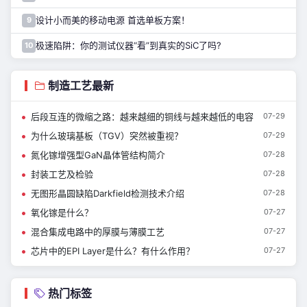
设计小而美的移动电源 首选单板方案！
9
极速陷阱：你的测试仪器“看”到真实的SiC了吗?
10
制造工艺最新
后段互连的微缩之路：越来越细的铜线与越来越低的电容
07-29
为什么玻璃基板（TGV）突然被重视？
07-29
氮化镓增强型GaN晶体管结构简介
07-28
封装工艺及检验
07-28
无图形晶圆缺陷Darkfield检测技术介绍
07-28
氧化镓是什么？
07-27
混合集成电路中的厚膜与薄膜工艺
07-27
芯片中的EPI Layer是什么？有什么作用？
07-27
热门标签