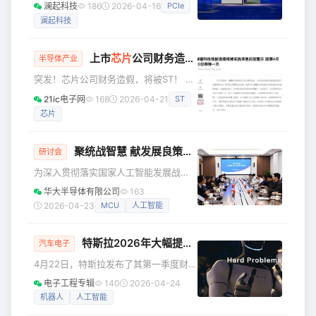
澜起科技
186
2026-04-16
PCIe
篇章即将收官。 这一年，有突破的高
澜起科技
光，也有深耕的笃行。 哪些关键词，能
浓缩澜起科技这一年的足迹？ 在倒计时
最后一天， 让我们一同回放时间的进度
上市
芯片
公司财务造假！
半导体产业
条， 揭晓属于澜起科技的年度关键词！
突发！芯片公司财务造假，将被ST！ 4
关键词1 持续创新 深耕研发 这一年，我
月17日晚间，臻镭科技（688270）发布
们紧跟技术演进浪潮，持续加大研发投
21ic电子网
168
2026-04-21
ST
多份公告。 公司将被实施其他风险警
入，深耕核心领域，实现产品矩阵与解
芯片
示，还收到《行政处罚事先告知书》。
决方案全面升级。 CXL
股票4月20日停牌一天，4月21日复牌后
简称变为“ST臻镭”，代码不变。 被ST的
聚统战智慧 献发展良策｜华大半导体召开AI浪潮下的“芯思考”研讨会
研讨会
核心原因是2022年年报有虚假记载。 子
为深入贯彻落实国家人工智能发展战
公司通过提前确认收入，虚增营收
略，系统推进公司AI战略布局，充分发
842.65万元、利润总额672.08万元。
华大半导体有限公司
163
挥统一战线凝聚人心、汇聚力量的强大
虚增营收占当期3.47%，虚增利润占当
2026-04-23
MCU
人工智能
法宝作用，近日，华大半导体召开“爱企
期6.24%
业 献良策 做贡献”主题活动暨AI浪潮下
特斯拉2026年大幅提升资本支出250亿美元，重点流向几大领域
的“芯思考”研讨会。公司党委书记、董事
汽车电子
长孙劼出席会议并讲话，副总经理赵
4月22日，特斯拉发布了其第一季度财
毅，各部门主要负责人及各所投资企业
报，并在随后的电话会议上宣布，公司
电子工程专辑
140
2026-04-24
的30余名党内外专家骨干参会。 孙劼指
将2026年的资本支出预期大幅上调至
机器人
人工智能
出，人工智能是培育发展新质生产力的
250亿美元。这一数字不仅远超此前市场
核心引擎，更是公司实现从“跟跑”向“并