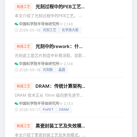
最著名、应用最广泛的清洗配方——
光刻过程中的PEB工艺是什么？有什么作用？
RCA 清洗工艺的核心组成部分（由美国
制造工艺
无线电公司 RCA 的 Werner Kern 于
本文介绍了光刻过程中的PEB工艺。 在
1965 年发明）。 SC-1 的配方组成 SC-
半导体光刻工艺中，曝光后烘烤（Post-
中国科学院半导体研究所
2,148
1 的经典化学配比是： 氨水 (NH3
Exposure Bake，简称PEB）是一个位
2026-05-16
光刻工艺
化学放大胶
于曝光之后、显影之前的关键步骤。它
通过在精确控温条件下对已曝光的晶圆
光刻中的rework：什么情况下需要返工，能返几次？
进行加热，激活并完成光刻胶内的化学
制造工艺
反应，从而将曝光阶段形成的“潜影”转化
光刻返工是芯片制造中补救涂胶、显影
为具有清晰轮廓的物理图形。PEB的精确
等异常的关键流程，通过去胶、清洗、
中国科学院半导体研究所
2,148
性和稳定性直接决定了光刻工艺的线宽
重新涂胶三步实现。但返工并非无损，
2026-05-18
光刻胶
晶圆
控制能力、分辨率与良率。 PEB的定义
每操作一次都会损伤晶圆，先进工艺通
与工艺位置 PEB是光刻
常限2次以内，以平衡良率、成本与质
DRAM：传统计算架构中的主内存
量。 在芯片制造的光刻工艺中，谁也无
制造工艺
法保证每一次涂胶、曝光、显影都完美
DRAM 技术正从 10nm 级向更先进节点
无缺。当出现异常时，工程师并不会直
迈进。为满足 AI 等高算力需求，电容
中国科学院半导体研究所
2,143
接报废整片晶圆——只要条件允许，他
器、晶体管与位单元架构迎来创新，同
2026-05-17
FinFET
DRAM
们会启动光刻返工流程，把晶圆“洗干净”
时外围电路面临热稳定性、多样化性能
重新来过。这就像写错字的草稿纸，用
与成本控制的多重挑战。 几十年来，计
橡皮擦掉重写。但这颗
黑瓷封装工艺及失效模式
算架构一直依赖动态随机存取存储器
制造工艺
（DRAM）作为其主内存，提供处理单
本文介绍了黑瓷封装工艺及失效模式。