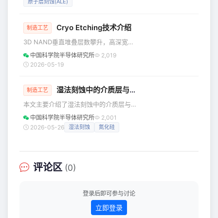
原子层刻蚀(ALE)
片。在产品迭代过程中，新的封装形式
小，甚至要求具有复杂的三维结构，如
和更小的引脚间距使得
FinFET和3D NAND闪存。这些技术的发
展对刻蚀工艺提出了极高的要求，特别
Cryo Etching技术介绍
制造工艺
是在选择比和精度方面。纳米级器件结
3D NAND垂直堆叠层数攀升，高深宽比
构对工艺尺寸误差的要求非常严格，一
刻蚀面临速率与轮廓双重挑战。低温刻
中国科学院半导体研究所
2,019
般约为其自身尺寸的10%。例如，宽度
蚀技术通过在-100°C左右精准控温，提
2026-05-19
为5纳米(nm)的晶
升刻蚀速率并降低碳足迹，结合人工智
能辅助参数优化，成为400层以上存储芯
湿法刻蚀中的介质层与金属层加工：从SiO₂到金属互连的化学控制
片制造的关键工艺。 随着3D NAND闪存
制造工艺
垂直堆叠层数不断增加，制造过程中需
本文主要介绍了湿法刻蚀中的介质层与
要在极小的开口内钻出深度达数十微
金属层加工。 湿法刻蚀 在半导体制造工
中国科学院半导体研究所
2,001
米、纵横比超过50:1的深沟槽孔。传统
艺中，湿法刻蚀不仅广泛应用于硅材料
2026-05-26
湿法刻蚀
氮化硅
刻蚀工艺在应对如此高深宽比结构时面
本身的加工，更重要的价值体现在介质
临刻蚀速率下降、轮廓控制困难等挑战
层与金属薄膜的选择性图形化过程中。
无论是栅介质、隔离层、钝化层，还是
后续互连结构中的金属布线，其表面加
评论区
(0)
工质量都直接决定器件的电学性能与长
期可靠性。因此，针对不同材料体系建
立具有高选择性、高均匀性以及低损伤
登录后即可参与讨论
特征的湿法刻蚀体系，始终是微电子工
立即登录
艺开发中的重要内容。