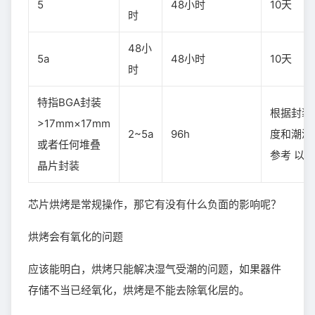
5
48小时
10天
时
48小
5a
48小时
10天
时
特指BGA封装
根据封装
>17mm×17mm
2~5a
96h
度和潮湿
或者任何堆叠
参考 以
晶片封装
芯片烘烤是常规操作，那它有没有什么负面的影响呢？
烘烤会有氧化的问题
应该能明白，烘烤只能解决湿气受潮的问题，如果器件
存储不当已经氧化，烘烤是不能去除氧化层的。