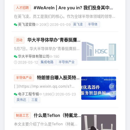
预期的200亿美元，更是特斯拉往年年度
跑”
#WeAreIn | Are you in? 我们投身其中，你愿意加入吗？
支出预算的三倍之多——相比之下，特
人才招聘
斯拉2025年的资本支出为85亿美元，
在英飞凌，员工是我们的核心。作为全球半导体领域的领导
2024年为113亿美元。 这一激进的财务
者，我们汇聚来自世界各地的人才，推动创新、可持续发展与
英飞凌官微
209
2026-05-09
英飞凌
半导体
举措，标志着这家电动汽车巨头正以前
数字化转型。在这里，我们重视学习与成长，提供清晰的职业
所未有的决心，加速向人工智能（AI）
发展路径、领域广泛的培训，以及跨地区协作的机会，全方位
和机器人技术公司转型。 马斯克在财
帮助你扩展技能。 我们的故事 我们投身其中，推动低碳化与
华大半导体举办“青春挺膺担当·奋进十五五新征程”主题团日暨2026年五四先进表彰会
活动
数字化转型。携手同行，我们每天都在打造微小芯片，成就美
5月7日，华大半导体举办“青春挺膺担当·
好生活，开发造福人们日常生活的技术。我们的半导体解决方
奋进十五五新征程”主题团日暨2026年五
华大半导体有限公司
190
案在数百万的产品中，推
四先进表彰会，学习贯彻习近平总书记
2026-05-12
集成电路
半导体产业
关于青年工作的重要思想，深入学习领
会习近平总书记给中国青年五四奖章暨
特朗普自曝入股英特尔内幕：“该死，我应该多要一点的。”
新时代青年先锋奖获奖者代表重要回信
半导体产业
精神。公司党委书记、董事长孙劼出席
[ ](https://mp.weixin.qq.com/s?
会议并讲授专题团课。 孙劼向团员青年
__biz=MzU4MDgwOTU1Mw==&amp;mid=2247483979&amp;idx=1&
电子工程专辑
1,896
2026-05-23
宣讲“十五五”规划对集成电路产业发展作
5月19日消息，美国总统特朗普近日在接
英伟达
三星
出的新部署，通报2026年公司经营发展
受《财富》杂志专访时，罕见地披露了
面临的形势和任务，对全体团员青年提
美国政府入股芯片巨头
出
什么是Teflon（特氟龙）？
制造工艺
本文主要介绍了什么是Teflon（特氟
龙）。 Teflon是什么？ Teflon是聚四氟