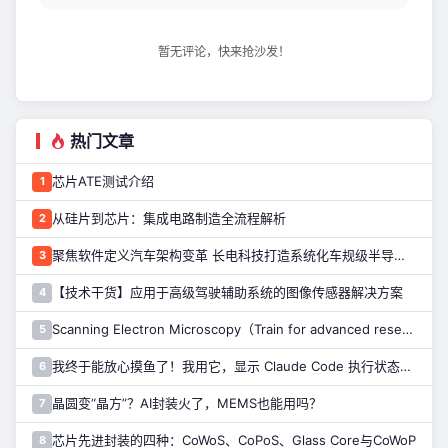
暂无评论，快来抢沙发！
热门文章
芯片ATE测试介绍
1
从硅片到芯片：集成电路制造全流程解析
2
聚焦软件定义汽车架构变革 长电科技打造系统化车规级半导体封测能力
3
【技术干货】应用于高级驾驶辅助系统的图像传感器解决方案
4
Scanning Electron Microscopy（Train for advanced research）扫描电子显微镜介绍（二）
5
我终于能放心摸鱼了！我用它，显示 Claude Code 执行状态……
6
晶圆变“晶方”？AI封装火了，MEMS也能用吗？
7
芯片先进封装的四种：CoWoS、CoPoS、Glass Core与CoWoP
8