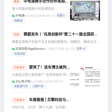
中电港携手合作伙伴亮相CITE2026，以“AI+”为核心，解锁全领域元器件创新图景
公司视察工作，并希望芯擎充分发挥技
展会
术优势，加大关键核心技术攻关，营造
第十四届中国电子信息博览会
良好产业发展生态。 芯擎科技创始人、
（CITE2026）于4月9日-11日在深圳会
中电港
234
2026-04-17
机器人
CEO汪凯博士表示：“青岛是中国智能网
展中心（福田）举行。本届展会以“新技
联汽车和智能制造产业的重要高地，市
物联网
术、新产品、新场景”为主题，汇聚全球
北区优越的产业基础和创新生态为企业
1200余家领军企业与创新团队，全面展
提供了快速发展的
示电子信息全产业链创新成果。行业领
赛题发布丨“兆易创新杯”第二十一届全国研电赛火热开赛
活动
先的元器件应用创新与现代供应链综合
随着全球电子信息产业正加速向智能化、网联化、融合化方向
服务平台中电港，携ADI、瑞萨、高通、
演进，汽车电子、边缘 AI、能源电力、人形机器人等新兴赛
NVIDIA、NXP、Molex、Microchip、
兆易创新GigaDevice
246
2026-04-22
边缘 AI
道迎来爆发式增长，对兼具创新思维与工程实践能力的高端电
Semtech、豪威、小华半导体、领慧立
兆易创新
子人才需求空前迫切。作为中国半导体行业的领军企业，兆易
芯等核心合作伙伴，
创新（GigaDevice）始终以技术创新为核心，以产教融合为
抓手，深度携手第二十一届中国研究生电子设计竞赛，全开放
要哭了！说车博主被判赔偿比亚迪200万
汽车电子
企业命题六大方向，以 “感存算控连” 一体化芯生态为基石，
大家还记得之前的那个“龙哥讲电车”的说
为高校学
车博主吗？这个博主的内容主要是讲修
21ic电子网
2,066
2026-05-19
新能源汽车的。但是，在说修车的时候
新能源汽车
小鹏汽车
总是喜欢说"叫你别买XXX，你偏偏要买
XXX"，“要你不要买这些垃圾新能源，你
车展喜报 | 芯擎科技与文远知行达成战略合作，推动高阶智驾方案普惠进程
非要买”，在表达的时候特别夸张。因为
汽车电子
修车过程中的不当言论，该博主已经被
4月24日，2026（第十九届）北京国际
多家车企起诉。 前天，“龙哥”发布视频