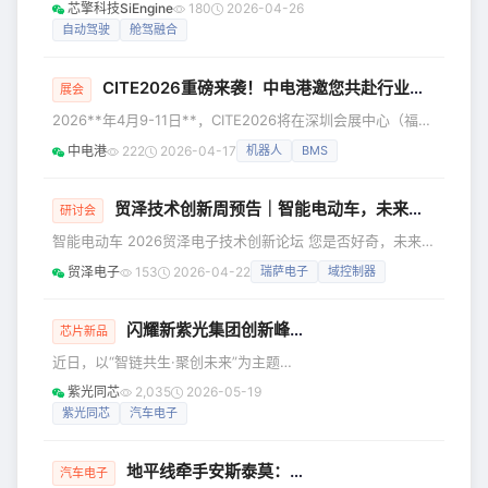
汽车展览会（Auto China2026）盛大开
芯擎科技SiEngine
180
2026-04-26
正式向比亚迪道歉，“龙哥”表示，比亚迪
幕。车展首日，高性能车规和工业芯片
自动驾驶
舱驾融合
起诉满格电及我个人跟比亚迪公司不正
领航者芯擎科技与全球领先的自动驾驶
当竞争的官司二审判决下来了，判赔偿
科技公司文远知行正式签署战略合作协
比
CITE2026重磅来袭！中电港邀您共赴行业盛会
议。双方将依托各自在车规级芯片、自
展会
动驾驶技术领域的深厚积累，深度融合
2026**年4月9-11日**，CITE2026将在深圳会展中心（福
“芯片算力”与“算法应用”，为打造高性价
田） 盛大启幕！中电港将全面展示从端到云的元器件应用创
中电港
222
2026-04-17
机器人
BMS
比的智能驾驶量产方案提供核心技术支
新方案，欢迎莅临现场参观交流。 届时，中电港将携 NXP、
撑，加速高阶辅助驾驶技术的规模化落
ADI、Molex、Renesas、OmniVision、Qualcomm、领慧立
地与全球化拓展。 （芯擎科技与文远
芯、Microchip、兆易创新等重量级合作伙伴，聚焦机器人、
贸泽技术创新周预告｜智能电动车，未来已至，智胜一筹
研讨会
人工智能、工业电子、汽车电子热门领域的新产品，新技术、
智能电动车 2026贸泽电子技术创新论坛 您是否好奇，未来的
新方案。 🎯各领域
城市交通将如何实现零排放、零拥堵的绿色畅行？ 未来，并
贸泽电子
153
2026-04-22
瑞萨电子
域控制器
非遥不可及。这不止是一场关于技术的发布会，更是一次面向
未来的思想碰撞。它正以清洁的能源和智慧的思维，悄然驶入
我们的日常生活。 本次线上直播活动将于2026年5月19日至
闪耀新紫光集团创新峰会，紫光同芯eSIM守护AI时代的智能连接
芯片新品
22日每日14:00起连续举办，特别适合电动车工程师、产品经
近日，以“智链共生·聚创未来”为主题的
理、技术决策者及高校相关专业师生参与。 贸泽电子联合业
2026新紫光集团创新峰会在北京中关村
紫光同芯
2,035
2026-05-19
界知
国际创新中心隆重举行。数千名来自政
紫光同芯
汽车电子
府、产业界、投资机构及科研院所的嘉
宾代表出席，共议智能科技产业新战
地平线牵手安斯泰莫：中国智驾芯片再入全球顶级Tier 1供应链体系
略、新技术、新生态。作为新紫光集团
汽车电子