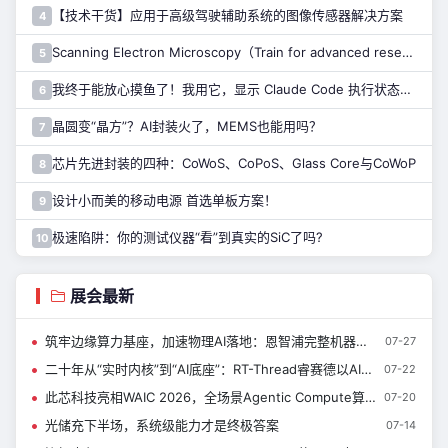
【技术干货】应用于高级驾驶辅助系统的图像传感器解决方案
4
Scanning Electron Microscopy（Train for advanced research）扫描电子显微镜介绍（二）
5
我终于能放心摸鱼了！我用它，显示 Claude Code 执行状态……
6
晶圆变“晶方”？AI封装火了，MEMS也能用吗？
7
芯片先进封装的四种：CoWoS、CoPoS、Glass Core与CoWoP
8
设计小而美的移动电源 首选单板方案！
9
极速陷阱：你的测试仪器“看”到真实的SiC了吗?
10
展会最新
筑牢边缘算力基座，加速物理AI落地：恩智浦完整机器人技术生态，来了解一下~
07-27
二十年从“实时内核”到“AI底座”：RT-Thread睿赛德以AIOS亮相WAIC 定义端侧智能新范式|新闻速递
07-22
此芯科技亮相WAIC 2026，全场景Agentic Compute算力矩阵首秀上海
07-20
光储充下半场，系统级能力才是终极答案
07-14