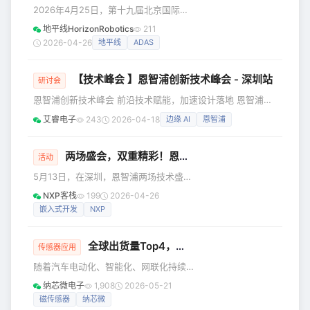
（简称“新紫光”）旗下汽车电子与智能芯
2026年4月25日，第十九届北京国际汽
片板块的核心企业，紫光同芯深度参与
车展览会现场，地平线与全球头部汽车
地平线HorizonRobotics
211
主论坛及AI终端创新论坛，集中展示了
零部件系统供应商——安斯泰莫
2026-04-26
地平线
ADAS
在汽车电子与安全芯片领域的领先实
(Astemo) 正式签署战略合作协议。基于
力，充分彰显了集团战略赋能下的创新
此次合作，双方将以地平线征程6系列芯
活力与产业价值。
【技术峰会 】恩智浦创新技术峰会 - 深圳站
片为算力底座，联合开发ADAS L2级至
研讨会
L2++级全场景智能驾驶产品，携手推进
恩智浦创新技术峰会 前沿技术赋能，加速设计落地 恩智浦创
高阶ADAS技术的量产落地与规模化普
新技术峰会 | 深圳 时间：2026年5月13日 (周三) 地点：深圳
艾睿电子
243
2026-04-18
边缘 AI
恩智浦
及。 签约仪式现场，在安斯泰莫中国区
南山深铁皇冠假日酒店 大宴会厅 (南山区深南大道9819
总裁僧伟利先生与地平线总裁朱威先生
号） 恩智浦创新技术峰会汇聚行业前沿的赋能技术与实践经
的见证下，安斯泰莫SDV事业部中
验，聚焦汽车电子架构、汽车雷达、电气化、互联汽车、边缘
两场盛会，双重精彩！恩智浦创新技术峰会+FRDM Lab，等你来~
活动
AI、机器人、工厂自动化、电力与能源管理、医疗健康等热门
5月13日，在深圳，恩智浦两场技术盛会
应用领域。大会将通过专家主导的主题演讲、深度
——恩智浦创新技术峰会与FRDM Lab
NXP客栈
199
2026-04-26
——即将揭幕！活动将通过专家主题演
嵌入式开发
NXP
讲、深度技术培训、实践课堂与场景化
方案展示，帮助您快速掌握前沿技术，
全球出货量Top4，纳芯微磁传感器如何贯穿整车系统？
加速产品设计落地！快来报名参加吧~~
传感器应用
恩智浦创新技术峰会 恩智浦创新技术峰
随着汽车电动化、智能化、网联化持续
会 深圳 | 2026年5月13日（周三） 本届
深入，电流、位置、角度、速度等核心
纳芯微电子
1,908
2026-05-21
峰会汇聚行业前沿的赋能技术与实践经
状态感知需求快速攀升，磁传感器已成
磁传感器
纳芯微
验，20+精彩的技术演讲，聚焦汽车电
为汽车电子系统的基础器件。据Yole