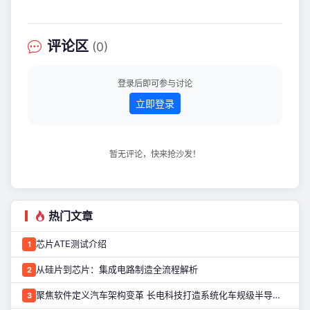
子架构、汽车雷达、电气
Group《2026 磁传感器产业报告》预
测，2031年全球汽车与移动出行领域磁
传感器出货量将突破42亿颗。 目前，纳
评论区
(0)
芯微磁传感器已可覆盖整车关键系统，
应用于车身、底盘、动力总成及热管理
等领域。Yole Group数据显示，纳芯微
登录后即可参与讨论
在汽车磁传感器市场出货量全球第
立即登录
暂无评论，快来抢沙发！
热门文章
芯片ATE测试介绍
1
从硅片到芯片：集成电路制造全流程解析
2
聚焦软件定义汽车架构变革 长电科技打造系统化车规级半导体封测能力
3