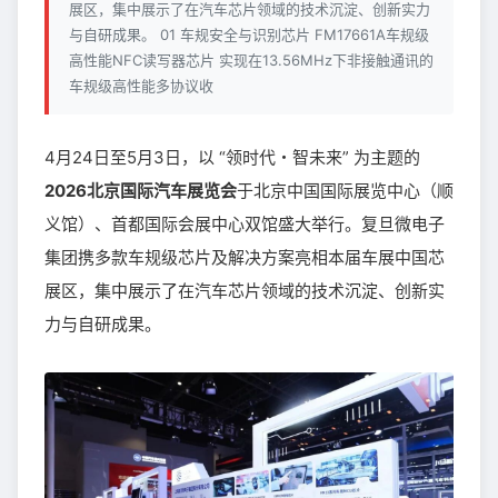
展区，集中展示了在汽车芯片领域的技术沉淀、创新实力
与自研成果。 01 车规安全与识别芯片 FM17661A车规级
高性能NFC读写器芯片 实现在13.56MHz下非接触通讯的
车规级高性能多协议收
4月24日至5月3日，以 “领时代・智未来” 为主题的
2026北京国际汽车展览会
于北京中国国际展览中心（顺
义馆）、首都国际会展中心双馆盛大举行。复旦微电子
集团携多款车规级芯片及解决方案亮相本届车展中国芯
展区，集中展示了在汽车芯片领域的技术沉淀、创新实
力与自研成果。