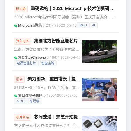
垂直技术突破与行业贡献，不设单一“最佳产品奖”，而是根据
求的精准洞察。我们倾力打造的
底层技术演进与应用长板，划分为多个专业赛道，旨在为广大
重磅邀约｜2026 Microchip 技术创新研讨会（福州），与您共探 AI 与汽车工业新机遇
研讨会
LKS32AT03
设计工程师提供权威、实用的选型参考。 本次评选严格考察
2026 Microchip技术创新研讨会（福州）正式开启邀约！ 本
产品的量化参数（如主频、功耗、环路延迟、采样精度等
次研讨会将聚焦AI与汽车、工业技术的深度融合，深挖行业变
Microchip微芯
237
2026-05-15
MCU
AI
革带来的全新发展机遇，诚邀行业同仁、研发工程师、企业技
术伙伴齐聚现场，与 Microchip资深技术专家面对面交流，一
同探索智能、互联、安全领域的未来发展新方向。 本场技术
集创北方智能座舱芯片系统解决方案量产上车昊铂GT轿车
汽车电子
创新研讨会将重点聚焦： ✅ AI与电动汽车推动的高效能源转
集创北方智能座舱芯片系统解决方案 量
换 ✅ AI时代MCU / MPU的开发新模式
产上车昊铂GT轿车 近日，广汽集团高端
集创北方Chipone
164
2026-04-17
新能源品牌昊铂旗下中大型运动轿跑昊
电源管理芯片
智能座舱
铂 GT 车型正式上市发售，该车型搭载
的集创北方智能座舱芯片系统解决方
聚力创新，重塑增长｜复旦微电子精彩亮相第五届上海国际充换电与光储充展览会
案，精准匹配昊铂 GT 智能座舱部件，
展会
以全自研国产化芯片技术，为整车智能
5月13日-5月15日，以“聚力创新，重塑
座舱核心交互环节提供稳定、高效、安
增长”为主题的2026第五届上海国际充换
复旦微电子集团
150
2026-05-22
全的底层技术支撑。 此次搭载的集创北
电与光储充展览会在上海汽车会展中心
MCU
车规级
方车规级显示触控一体化芯片
圆满举行。作为充换电与光储充领域年
ICNL9971，是中国大陆首颗实现全国产
度重要展会，本届展会聚焦充电桩、换
供应链的车
芯闻速递丨东芝开始提供集成微控制器与电机驱动电路的新一代“SmartMCD™”系列产品的工程样品
电站、光储充、充电运营、电动重卡等
芯片新品
核心方向，是一场为充换电产业定调、
东芝电子元件及存储装置株式会社（“东
赋能、聚势的年度盛会。 复旦微电子集