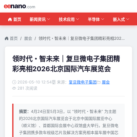
ee
nano
.com
首页
新闻资讯
技术应用
半导体
嵌入式
首页
展会
领时代・智未来｜复旦微电子集团精彩亮相202…
领时代・智未来｜复旦微电子集团精
彩亮相2026北京国际汽车展览会
2026-05-10 12:54
来源：
复旦微电子集团
展会
281 次阅读
摘要：
4月24日至5月3日，以 “领时代・智未来” 为主题
的2026北京国际汽车展览会于北京中国国际展览中心
（顺义馆）、首都国际会展中心双馆盛大举行。复旦微电
子集团携多款车规级芯片及解决方案亮相本届车展中国芯