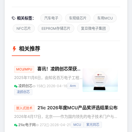
相关标签：
汽车电子
车规级芯片
车用MCU
NFC芯片
EEPROM存储芯片
复旦微电子集团
相关推荐
喜讯！凌鸥创芯荣获2025年度“电机控制技术市场优秀表现企业奖”
MCU/MPU
2025年11月6日，由知名百万电子工程
师平台电子发烧友网主办的电机控制先
凌鸥创芯
158
2026-04-16
Arm
进技术研讨会暨电机控制技术市场表现
凌鸥创芯
奖颁奖典礼今日在深圳隆重举行。凌鸥
创芯凭借其在电机控制和驱动领域的技
术积累与创新，获得市场的高度认可，
21ic 2026年度MCU产品奖评选结果公布
嵌入式技术
最终成功斩获“电机控制技术市场优秀表
2026年4月17日，北京——作为国内领先的电子技术门户与工
现企业奖”这一殊荣。 此次获奖，不仅是
程师社区，21ic电子网今日正式公布“21ic 2026年度MCU产
对凌鸥创芯在电机控制领域持续投入的
21ic电子网
272
2026-04-21
MCU
紫光同芯
品奖”评选结果。本次评选聚焦MCU在“应用定义芯片”时代的
有力印证，更深刻反映了我们对市场需