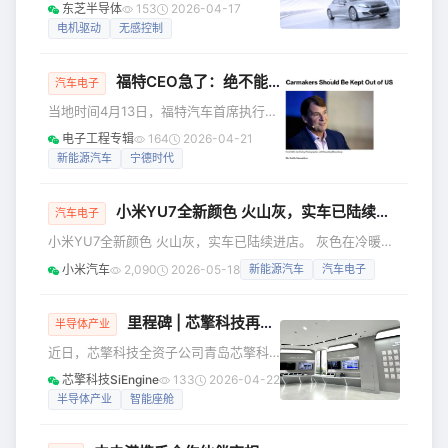
芝”）今日宣布，推出集成了微控制器
东芝半导体
153
2026-04-17
团携多款汽车充电桩/枪漏电保护芯片受
（MCU）与电机驱动电路的新一代
电机驱动
无感控制
邀亮相，展台现场客商驻足咨询、行业
“SmartMCD™”[1]系列新产品——
同仁深度交流，全方位展现了复旦微电
“TB9M030FG”。该新产品内置了适用于
子在新能
福特CEO急了：绝不能让中国车进美国！
3相直流无刷电机低速运行的无感控制技
汽车电子
术，现已开始提供工程样品。
当地时间4月13日，福特汽车首席执行官
TB9M030FG适用于电动水泵、电动油
吉姆·法利（Jim Farley）在接受福克斯
电子工程专辑
164
2026-04-21
泵、电动风扇以及电动鼓风机等汽车应
新闻频道《福克斯与朋友们》（Fox
新能源汽车
宁德时代
用中3相直流无刷电机的无感控制。 随
&amp; Friends）节目采访时发出强硬警
着水泵、油泵和风扇等汽车系统的电气
告，称中国电动汽车品牌对包括福特在
化进
小米YU7全新颜色 火山灰，实车已陆续进店
内的美国汽车制造商构成"生存威
汽车电子
胁"，"绝不能让中国车进入美国"。 曾提
小米YU7全新颜色 火山灰，实车已陆续进店。 灰色在冷暖光
议中美合资建厂 法利指出，中国拥有足
影间细腻变化，朦胧而富有层次，低调却经得起反复品味。欢
小米汽车
2,090
2026-05-18
新能源汽车
汽车电子
够生产超过5000万辆汽车的产能，"足以
迎大家到店近距离品鉴，详细门店地址大家可以看看～ 同
覆盖美国所有制造和所有车辆销售"。"我
时，小米YU7还新增了大家喜爱的霞光紫，更多颜色也在陆续
们绝不能让他们
进店，敬请期待。由于运输时间差异，准确到店时间咨询门
里程碑 | 芯擎科技再落关键一子，引领青岛“芯”力量加速崛起
半导体产业
店。 361家门店详细信息，欢迎到店看车 北京：共17家 小米
近日，芯擎科技全资子公司青岛芯擎科
汽车超级工厂店 小米汽车北京市大兴区京南运通汽车园销售
技有限公司正式完成初期建设并启动运
芯擎科技SiEngine
133
2026-04-22
服务中心 小
营。这是芯擎科技在全国范围内优化产
半导体产业
智能座舱
业布局的又一重要里程碑。4月20日，青
岛市委书记曾赞荣到青岛芯擎科技有限