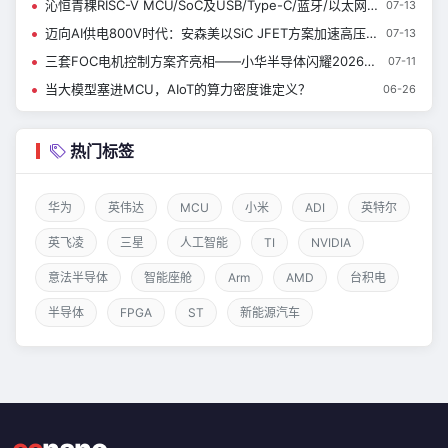
沁恒青稞RISC-V MCU/SoC及USB/Type-C/蓝牙/以太网接口芯片亮相慕展
07-13
迈向AI供电800V时代：安森美以SiC JFET方案加速高压电源转换升级
07-13
三套FOC电机控制方案齐亮相——小华半导体闪耀2026慕尼黑上海电子展
07-11
当大模型塞进MCU，AIoT的算力密度谁定义？
06-26
热门标签
华为
英伟达
MCU
小米
ADI
英特尔
英飞凌
三星
人工智能
TI
NVIDIA
意法半导体
智能座舱
Arm
AMD
台积电
半导体
FPGA
ST
新能源汽车