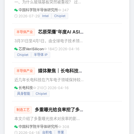
一、为什么玻璃基板突然被重视？ 过去
前高端GPU的典型方案，基板尺寸还算
很多高端封装依赖有机基板、硅中介
中国科学院半导体研究所
247
适中。 图(b)开始明显变大：逻辑芯片不
层、ABF载板等材料体系。 但随着AI芯
2026-07-29
Intel
Chiplet
变，但HBM增加到六颗。更多内存意味
片越来越大、I/O数量越来越多、功耗越
着更大的数据带宽，但也意味着
来越高、封装尺寸越来越大，传统基板
芯原荣膺“年度AI ASIC设计领军企业”
材料逐渐遇到瓶颈。 尤其是AI训练芯片
半导体产业
和高性能计算芯片，不再是一颗小芯片
3月31日至4月1日，由全球电子技术领域
单独工作，而是多个逻辑芯片、HBM、
知名媒体集团Aspencore主办的2026国
芯原VeriSilicon
184
2026-04-16
高速互连结构一起封装在一个系统里。
际集成电路展览会暨研讨会 (IIC
Chiplet
半导体 IP
这时候，封装基板要承担更多任务： 它
Shanghai 2026) 在上海举办。在同期揭
要支撑更大的封装面积； 要承载更高密
晓的2026中国IC设计成就奖评选中，芯
媒体聚焦｜长电科技CEO郑力：具身智能机器人有望成为下一个重要增量市场
原荣膺“年度AI ASIC设计领军企业”。 该
半导体产业
荣誉是对芯原在AI ASIC芯片定制设计领
近几年长电科技在汽车电子领域保持较
域综合实力的认可，彰显了其在行业中
快增长。汽车智能化持续深化的同时，
长电科技
210
2026-04-16
的领先地位。芯原执行副总裁、定制芯
具身智能机器人等新兴应用也在加速发
具身智能
Chiplet
片平台事业部总经理汪志伟代表公司
展。SEMI全球董事、长电科技CEO郑力
向《半导体制造》表示，随着汽车新能
多重曝光给良率挖了多少坑？
源化和智能化持续推进，汽车芯片的搭
制造工艺
载量和复杂度正在发生结构性变化，电
本文介绍了多重曝光技术对良率的影
子电气架构向集中化、平台化演进，也
响。 良率是决定先进制程芯片能不能
中国科学院半导体研究所
308
为先进封装和系统级集成提供了更大的
卖、赚不赚钱的核心，从来不是制造端
2026-04-18
台积电
苹果
应用空间。先进封装在汽车电子中的渗