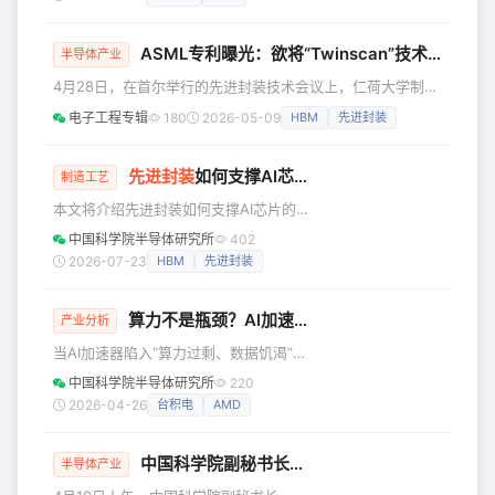
一个环节的事，从设计、光刻、架构到
透率提升，将是一个不可逆的趋势。 郑
封装，全链路都是博弈。 摩尔定律走到
力表示，具身智能机
ASML专利曝光：欲将“Twinscan”技术移植至W2W混合键合设备
下半场，拼的不是谁能做更小的晶体
半导体产业
管，而是谁能把良率玩明白。 1. 先搞
4月28日，在首尔举行的先进封装技术会议上，仁荷大学制造
懂：良率到底是怎么算出来的 先给良率
创新研究生院教授朱承焕（Joo Seung-hwan）透露，光刻
电子工程专辑
180
2026-05-09
HBM
先进封装
一个人话定义：一片晶圆上能通过测试
机霸主ASML似乎正在将其核心Twinscan光刻平台的技术积
的合格芯片，除以总芯片数，这个比值
累，应用于研发晶圆对晶圆（W2W）混合键合设备。这一动
就是良率。 良率损失本质上就三个来
向若属实，标志着ASML正试图将其在前道光刻领域的统治
先进封装
如何支撑AI芯片的性能跃升
制造工艺
源：工艺偏差、设计限制
力，强势延伸至后道先进封装市场。 根据朱承焕的分析，
本文将介绍先进封装如何支撑AI芯片的
ASML的专利显示其正在利用Twinscan平台独特的双工
性能跃升。 传统的“大芯片"的局限 在AI
中国科学院半导体研究所
402
芯片的设计中，算力和带宽的竞赛正在
2026-07-23
HBM
先进封装
把封装技术推向极限。传统的“一颗大芯
片搞定一切”的做法已经难以为继，取而
算力不是瓶颈？AI加速器的真正命门在这里
代之的是把大芯片拆成多个小芯片（芯
产业分析
粒），再用先进封装拼在一起。这个转
当AI加速器陷入“算力过剩、数据饥渴”的
变，正在重塑芯片的设计和制造方式。
怪圈，决定性能上限的早已不是计算核
中国科学院半导体研究所
220
过去，芯片设计的主流是单片式方案
心的数量，而是内存带宽与互联架构。
2026-04-26
台积电
AMD
——逻辑、内存控制器、IO接口全部集
本文带你跳出“堆算力”的误区，重新审视
成在同一颗芯片上，用同一种工艺制
AI硬件的真正战场。 现在跑大模型，大
造。优点是
中国科学院副秘书长王华调研微电子所
家都在喊算力不够，要堆更多核心。 但
半导体产业
现在AI加速器的性能瓶颈，早就不是计