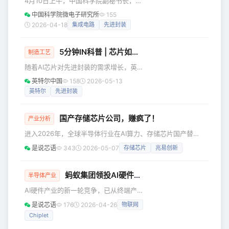
4月10日上午，中国科学院副秘书长，上
算单元本身，而是内存和互联架构。 AI
海分院分党组书记、院长王华到中国科
中国科学院微电子研究所
155
加速器到底是怎么进化到今天的 AI硬件
学院微电子研究所调研指导工作，微电
2026-04-18
集成电路
先进封装
的发展路线其实非常清晰，就是从通用
子所所长、党委书记戴博伟，副所长曹
到专用一步步走过来的。 最早大家都
立强、李泠陪同调研。 王华实地考察了
5分钟IN科普 | 芯片如何“更上一层楼”？我们来看这项封装技术！
集成电路先导工艺线、先进封装工艺
制造工艺
线，参观了创新成果展，详细了解了微
随着AI芯片对先进封装的需求增长，英
电子所在集成电路关键核心技术攻关、
特尔提供的EMIB 2.5D封装解决方案，
英特尔中国
158
2026-05-13
重大科研任务实施及人才队伍建设等方
正获得越来越多厂商的青睐。这项技术
英特尔
先进封装
面的进展。 座谈会上，戴博伟汇报了微
通过硅桥实现了芯粒（Chiplet）在水平
电子所“十五五”战略规划、重大任务承担
方向的紧密集成，从而在单个封装内组
情况、重点科技成
国产存储芯片公司，赚疯了！
合更多芯片，打造出算力更强大的产
产业分析
品。在EMIB之外，英特尔也提供
进入2026年，全球半导体行业在AI算力、存储芯片国产替代
Foveros-S硅中介层技术和Foveros-R重
与消费电子温和复苏的多重作用下，呈现出更为复杂的结构性
是说芯语
343
2026-05-07
存储芯片
兆易创新
布线层（RDL）技术。 在实现了水平的
分化。 据集微网统计数据显示，A股236家半导体上市公司在
“横向扩展”之后，我们能否在垂直的“纵
2026年第一季度交出了一份“营收普涨、利润分化”的成绩
向维度”上也实现集成
单：头部存储与AI芯片公司继续高歌猛进，而部分传统设计与
蚂蚁集团领投AI硬件底层方案企业，
Chiplet
再
半导体产业
封测企业则面临增收不增利的阵痛。在这场由技术迭代与库存
AI硬件产业的新一轮竞争，已从终端产
周期共同驱动的业绩大考中，谁在真正兑现增长，谁又仍在蓄
品比拼，下沉到底层技术的硬核较量。
力？ 从营
是说芯语
176
2026-04-26
物联网
近日，Chiplet领域迎来重磅消息——一
Chiplet
家深耕AI硬件底层方案的企业勇芯科技