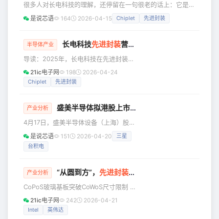
很多人对长电科技的理解，还停留在一句很老的话上：它是一
统计，2024年度，盛合晶微是全球第十
家封测厂。 这句话不能说错，但已经远远不够了。 因为在今
是说芯语
164
2026-04-15
Chiplet
先进封装
大、境内第四大封测企业，其2022年度
天这个时间点，再把长电科技只看成一家“把芯片封起来、测
至2024年度营业收入的复合增长率在全
一下”的传统 OSAT 企业，几乎等于用功能机时代的眼光去看
球前十大企业
智能手机产业链。 长电科技真正值得重看的地方，不是它还
长电科技
先进封装
营收创270亿新高，技术平台化成果显现
半导体产业
在做封测，而是封测这件事本身，已经变了。 它不再只是半
导读：2025年，长电科技在先进封装领
导体制造链条的末端工序，不再只是把前道做好的芯片收个
域实现了一个里程碑：相关业务收入达
21ic电子网
198
2026-04-24
尾。 在 AI、
到约270亿元人民币，创下公司历史新
Chiplet
先进封装
高。 这一数据不仅反映了企业自身的增
长，更印证了全球半导体产业的结构性
盛美半导体拟港股上市！
变化——随着高性能计算、人工智能与
产业分析
汽车电子等需求爆发，先进封装已从“可
4月17日，盛美半导体设备（上海）股份
选项”转变为“必选项”，成为提升芯片性
有限公司（盛美，688082.SH）公告筹
是说芯语
151
2026-04-20
三星
能、实现异构集成的核心路径。 1. 从技
划发行H股并在香港联交所挂牌上市。
术领先到平台交付 长电科技正将其高端
台积电
在全球半导体产业链重构与国内半导体
先进封装能力从“技术领先”推向“规模
设备国产替代加速的背景下，笔者尝试
着分析下盛美在国产替代中的核心价
“从圆到方”，
先进封装
革命！
产业分析
值、当前行业定位及与国际同行的竞争
CoPoS玻璃基板突破CoWoS尺寸限制 随
态势。 | 盛美在半导体国产替代中的核
着摩尔定律失效和产业的“More than
心作用 半导体设备是芯片制造的“工业母
21ic电子网
242
2026-04-21
Moore”的技术路线发展，台积电的护城
机”，长期以来，全球高端半导体设备市
Intel
英伟达
河早已不止晶体管的微缩节点之争，而