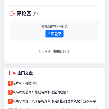
宣布完成近亿元A轮融资，由蚂蚁集团战
略领投，水木资本跟投，老股东持续追
加投资，用资本投票彰显了Chiplet技术
评论区
(0)
在AI硬件领域的巨大潜力。 本轮融资的
资金将全部聚焦核心方向：持续推进技
术迭代、整合供应链生态、扩大产线规
登录后即可参与讨论
模、扩充核心团队，进一步巩固其在A
立即登录
暂无评论，快来抢沙发！
热门文章
芯片ATE测试介绍
1
从硅片到芯片：集成电路制造全流程解析
2
聚焦软件定义汽车架构变革 长电科技打造系统化车规级半导体封测能力
3