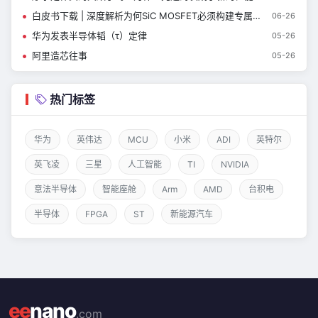
白皮书下载 | 深度解析为何SiC MOSFET必须构建专属可靠性验证方法？
06-26
华为发表半导体韬（τ）定律
05-26
阿里造芯往事
05-26
热门标签
华为
英伟达
MCU
小米
ADI
英特尔
英飞凌
三星
人工智能
TI
NVIDIA
意法半导体
智能座舱
Arm
AMD
台积电
半导体
FPGA
ST
新能源汽车
ee
nano
.com