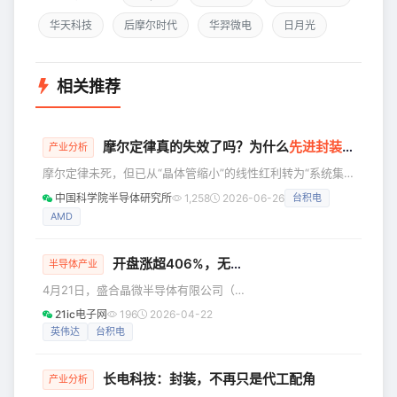
华天科技
后摩尔时代
华羿微电
日月光
相关推荐
摩尔定律真的失效了吗？为什么
先进封装
成了新的
产业分析
摩尔定律未死，但已从“晶体管缩小”的线性红利转为“系统集
成”的复合竞争。AI时代，芯片性能瓶颈从算力转向数据搬运
中国科学院半导体研究所
1,258
2026-06-26
台积电
与互联效率，先进封装成为连接GPU、HBM与Chiplet的关键
AMD
杠杆，推动产业从“堆晶体管”进入“搭系统”的新阶段。 过去几
十年，半导体行业有一个近乎信仰级的规律：摩尔定律。 简
单说，就是芯片上的晶体管数量会周期性增加，芯片性能不断
开盘涨超406%，无锡再添千亿IPO
半导体产业
提升，单位计算成本不断下降。这个规律支撑了 PC、智能手
4月21日，盛合晶微半导体有限公司（以
下简称“盛合晶微”）正式登陆上海证券交
21ic电子网
196
2026-04-22
易所科创板，开盘涨406.61%，总市值
英伟达
台积电
1864.64亿元。 2月24日，盛合晶微成
为马年首家通过上交所上市委审议的科
长电科技：封装，不再只是代工配角
创板企业；一个月后注册生效，最终落
产业分析
槌于4月21日挂牌交易。 根据Gartner的