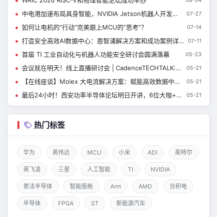
WAIC 2026 RISC-V和物理智能论坛成功举办
中电港加速布局具身智能，NVIDIA Jetson机器人开发专场圆满落幕
07-27
如何让电机的“行动”完美跟上MCU的“思考”？
07-14
打造安全高效AI数据中心：恩智浦解决方案和成功案例详解 | 恩智浦创新技术峰会演讲精选 ⑦
07-11
首届 TI 工业自动化与机器人功能安全研讨会圆满落幕
05-23
会议就在明天！线上直播研讨会 | CadenceTECHTALK: Redefining Circuit Design Efficiency with ML-Driven EM Optimization
05-21
【在线座谈】Molex 大电流解决方案：赋能高效数据中心的未来
05-21
最后24小时！西安功率半导体论坛明日开讲，6位大咖+到场有礼
05-21
热门标签
华为
英伟达
MCU
小米
ADI
英特尔
英飞凌
三星
人工智能
TI
NVIDIA
意法半导体
智能座舱
Arm
AMD
台积电
半导体
FPGA
ST
新能源汽车