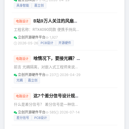
题。 近期，在由36氪主办的
动；从毫厘不差地拧紧一颗极小螺丝，
具身智能
嘉立创
2026AI Partner·北京亦庄AI+产业大会
到精准完成线束的插拔与微型控制面板
上，嘉立创云ERP产品负责人围绕“AI
的操作……机器人正以前所未有的速度融
B站9万人关注的风扇，开源了……
入生活与生产的每一个角落。 无论是极
电路设计
具烟火气的服务机器人，还是挑战极限
工程名称：RTX4090同款 便携手持风扇
的工业智造机器，越是流畅、精密的动
工程作者：天承dmt 前言 今天逛开源平
立创开源硬件平台
1,927
作实现，也就越需要敏捷研发与快速迭
台，看到了一个有意思的风扇 它的最大
2026-05-26
PCB设计
开源硬件
代验证。 而当下，漫长的零部件打样、
功率达10W 是那种可以自己“出门溜达”
非标件的昂贵造价以及多头对接的供应
的强风力风扇。 同时，或许是因为复刻
链损耗，仍然是制约机器
啥情况下，要接光耦？怎么算电阻？今天，一文讲清……
材料“触手可及”，复刻难度也低，复刻成
电路设计
本也低（33元）的原因…… 它在B站，获
前言 光耦隔离，对嵌入式工程师来说，
得了高达9W的点击！ 它的设计真的很简
再熟悉不过了。 但遇到具体问题时，很
立创开源硬件平台
237
2026-04-29
单 就3步： 1.买一个4090显卡上的风扇
多教程只告诉你"接个光耦就行"，却不讲
光耦
嘉立创
叶，自带电机的那种； 2.用嘉立创EDA
为什么选这个型号、电阻怎么算、CTR
设
是什么。 今天这篇，不讲虚的，从原理
这7个差分信号设计规则，老工程师都知道！你对了几条？
到选型到电阻计算，手把手带你搭一个
电路设计
能直接用的光耦隔离电路。 一、光耦介
什么是差分信号？ 差分信号是一种信号
绍 光耦（Optocoupler）,也称光电耦合
传输技术，区别于传统的一根信号线一
立创开源硬件平台
585
2026-07-14
器，是一种利用光信号实现电信号隔离
根地线的做法，差分传输在两根数据线
差分信号
PCB设计
和传输的电子器件。 它主要由发光二极
上都传输信号，这两个信号的振幅相
管（LED）和光敏元件（如光
等，相位相差180°（即相位相反）。在