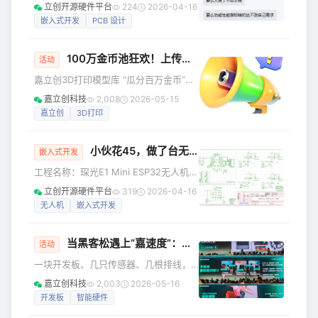
平台的时候，突然产生了一个疑惑： 很
立创开源硬件平台
224
2026-04-16
多开源项目 制作成本偏高，还耗时 那大
嵌入式开发
PCB 设计
家做项目的初衷是什么呢？ 坚持做开源
的作者，后来都怎么样了？ 怀着这个疑
100万金币池狂欢！上传原创3D模型兑换京东E卡及数码潮礼
问，我去咨询了开源创作者们： 大佬
活动
__Aknice表示： ——嗯~~确实，看看大
嘉立创3D打印模型库 “瓜分百万金币”活
佬的主页，都是市面少见的实用派呢！
动火热进行中🔥 上传原创模型→开箱领
嘉立创科技
2,008
2026-05-15
作者主页：
金币→直接兑大奖 为什么说这是5月最值
嘉立创
3D打印
https://oshwhub.com/aknice/works
得参与的创客活动？ 因为！真·无套路、
大佬阿慕希表示： ……
纯福利 真金白银给创客发奖励 👀全网创
小伙花45，做了台无人机！开源了！
客神仙作品刷屏 JLC-3DP 目前，嘉立创
嵌入式开发
3D打印模型库已涌入大量优质原创作
工程名称：琛光E1 Mini ESP32无人机
品，从创意彩色手办、酷炫机甲，到实
开源版 工程作者：songge8 前言 小伙
立创开源硬件平台
319
2026-04-16
用收纳盒、工具支架......你的创意，也值
花45元，手搓了一台无人机 照着下文复
无人机
嵌入式开发
得被看见、被奖励！ ⇩部分参与模型示
刻教程做，肯定能飞！ 在那之前，先简
例⇩ 简单3步教
单分享一下无人机的功能和电路设计
当黑客松遇上“嘉速度”：我们在现场看到了「AI的100种模样」
图。 *0***1 功能亮点 ” 1 能飞起来~ 2
活动
飞机自带网页遥控器，手机访问即可控
一块开发板、几只传感器、几根排线，
制，不需要额外安装APP或实体遥控 3
再加上一群通宵调试的年轻人，能碰撞
嘉立创科技
2,003
2026-05-16
支持GQC APP和实体遥控 *0***2 电路
出什么？ 在深圳、上海、北京多场黑客
开发板
智能硬件
设计图 ” 原理图 P
松现场，答案不断被刷新：会“听话”的台