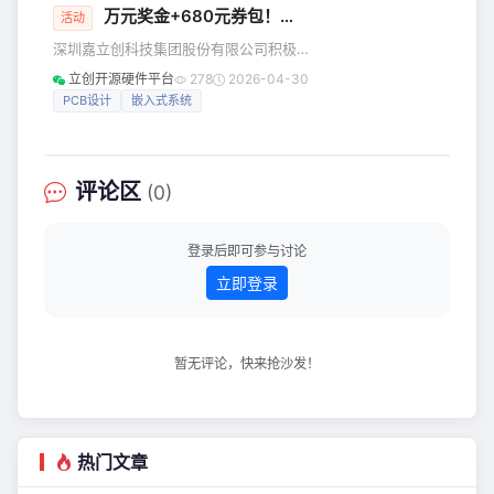
万元奖金+680元券包！
嘉立创
EDA赞助第二十届“西
这两根线上传输的信号就是差分信号，
活动
而承载差分信号的那一对走线就称为差
深圳嘉立创科技集团股份有限公司积极
分走线。 那么，差分信号的优点有哪
参与第二十届“西门子杯”竞赛，为大赛团
立创开源硬件平台
278
2026-04-30
些？PCB设计要求有哪些？ 差分信号的5
队提供实际支持。 嘉立创EDA将为参赛
PCB设计
嵌入式系统
个优点 1.抗干扰能力强 共模干扰抑制：
团队提供专属680元PCB优惠券以及2万
差分信号对外界噪声具有很强的抗扰能
元专项奖金，鼓励同学积极创新，共同
力，因
进步。 Part 01 大赛PCB制板要求 本次
大赛，有多个赛项，本章主要对“智能制
评论区
(0)
造创新研发类”赛项下设的2个方向进行
赞助，下面会分别说明制板要求，想
【领券】【领奖金】的同学，请务必阅
登录后即可参与讨论
览本章！ 1-工业嵌入式系统开
立即登录
暂无评论，快来抢沙发！
热门文章