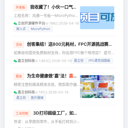
灯能根据环境自动调光；巴掌大的“口袋
我收藏了！小伙一口气，开源了12块扩展板！
吉他”弹出旋律；接入脑电信号的轮椅平
开发板
稳前行；有人对着麦克风哼唱几句，AI
工程名称：风雅一号板—MicroPython
便生成一段带鼓点和和声的音乐。 过去
教学堆叠式开源开发板套件 工程作者：
立创开源硬件平台
189
2026-04-16
几个月，嘉立创连续支持了IntuitionX黑
Freak嵌入式 前言 小伙一口气开源了
嵌入式
MicroPython
客松、小红书黑客松巅峰赛、
**12块扩展板**！ 代码硬件 均100%开
AttraX「春潮·Spring」深圳Op
源！ 包含：LCD电容触摸屏转接板、以
创客集结！送800元耗材，FPC开源挑战赛敢不敢接招？
太网与SD卡扩展板、通用兼容扩展板、
活动
数据转换板、七彩触控扩展板、DDS信
如果给你提供免费耗材支持，你会用FPC做个啥项目？ 是可
号发生板、环境与存储采集板、串口电
穿戴智能手表、AR眼镜？ 还是桌面机器人？柔性电子皮肤？
嘉立创科技
1,943
2026-05-19
嘉立创
FPC柔性线路板
平转换板、步进电机驱动板、OLED显示
不用纠结！ FPC创意设计挑战赛来啦！ 报名就送价值600-
与交互扩展板、LCD屏幕人机交互板、
800元耗材券包 还有100-500元京东E卡、小米智能按摩护眼
Grove接口
仪、小度智能音箱……等奖品等你来领！ 快来开启你的创意设
为生命健康做“嘉”法！
嘉立创
亮相深圳医疗器械供应
展会
计吧! MANUFACTURE 报名入口：https://www.jlc-
精密注塑机模具精准合拢，微型医疗器
fpc.com/contest
械结构件随之成型，并由灵动自如的机
嘉立创科技
181
2026-04-16
械臂平稳送出；搭载AI视觉传感器的自
嘉立创
医疗器械
动化质检设备，正通过实时图像分析，
为医疗器械智造提供监测服务…… 这些
3D打印超级工厂，如何接住你的急单与创新？
高度自动化的现实场景，只是当前高端
工业控制
医疗器械智造趋势下的“冰山一角”——原
导读：从草图到零件，从手板打样到小
本单点工艺的精度比拼，正向整体供应
批量试产，嘉立创3D打印凭借1300+台