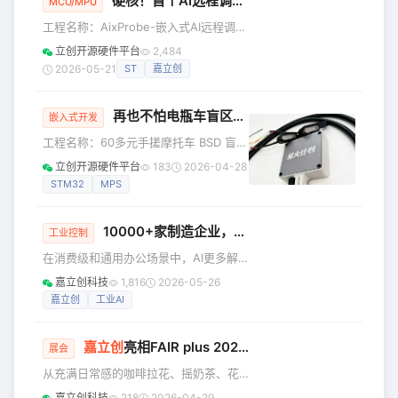
硬核！首个AI远程调试器，开源了！有配套Skill技能包
车”自由？ 但这不是最重要的！最重要的
MCU/MPU
是： 作者只用 1颗主控+1个10X7cm的主
工程名称：AixProbe-嵌入式AI远程调试
板PCB 就实现了 FOC+力反馈+USB
器 工程作者：玩转嵌入式linux AI 无法
立创开源硬件平台
2,484
HID全流程！ 这是什么水平？ 这是非常
触碰硬件，是嵌入式开发的真实痛点，
2026-05-21
ST
嘉立创
的有水平！ 事情变得有趣起来了…… 这
AixProbe 是目前开源社区里第一个系统
性地尝试解决这个问题的项目 前言 我做
再也不怕电瓶车盲区有人了！我用STM32，做了个雷达……
了一个AI远程调试器，名为AixProbe！
嵌入式开发
它最大的亮点是 能通过MCP协议 让AI直
工程名称：60多元手搓摩托车 BSD 盲区
接触碰硬件 现存的远程调试方案，比如
监测！ 工程作者：zaodianshane 前言
立创开源硬件平台
183
2026-04-28
J-Link远程调试等，操作者必须是人。
我希望做一个雷达。 在骑行的时候，只
STM32
MPS
而AixProbe实现了
要有车/人靠近盲区。 雷达就会亮灯提醒
我。 本文主要分享这个雷达的开源方
10000+家制造企业，把
嘉立创
云ERP用在“刀刃” 
案！ 但在分享之前，俺想先说明一下 *
工业控制
其实我并不是专业做嵌入式这块的，我
在消费级和通用办公场景中，AI更多解
是做建筑工程管理这块工作的。可以说
决的是单点效率问题。但在工业生产领
嘉立创科技
1,816
2026-05-26
是一个完全零基础的小白。*我都是近1
域，一个判断往往连接订单、物料、工
嘉立创
工业AI
个月利用晚上下班时间看视频学习画板
艺、设备、质检、仓储和交付，落地难
子做电路测试，看人家的
度明显更高。 AI如何从概念验证走向产
嘉立创
亮相FAIR plus 2026：以一站式研发智造，让机器人迭代竞速
线？如何从单点功能转向全链路协同？
展会
如何让企业看到可衡量的结果？这些都
从充满日常感的咖啡拉花、摇奶茶、花
是工业AI进入“深水区”后必须回答的问
式调酒、铲爆米花，到热情的挥手互
嘉立创科技
218
2026-04-29