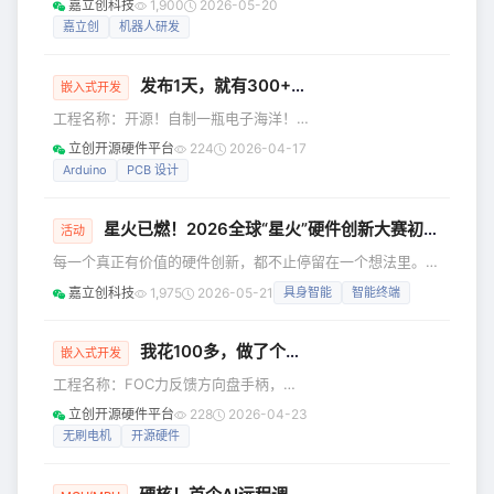
嘉立创科技
1,900
2026-05-20
链的柔性、高效与一体化协同加速演
打印机的产能规模，将机器人等硬科技
嘉立创
机器人研发
进。 3月31日-4月2日，深圳医疗器械供
领域研发周期提速30%以上，铺就一条
应链生态展在深圳国际会展中心（宝
“设计即制造”的高速路。 千台设备集
安）举办。嘉立
发布1天，就有300+人复刻？这个项目，开源了
群，规模化产能应对急单 走进嘉立创韶
嵌入式开发
关生产基地，1300+台工业级3D打印机
工程名称：开源！自制一瓶电子海洋！
正24小时不间断运转，这里是国内领先
工程作者：hei_mao35 前言 小伙用256
立创开源硬件平台
224
2026-04-17
的3D打印超级工厂——嘉立创3D打印加
颗灯珠，做了个电子“海洋”！ 该开源作
Arduino
PCB 设计
工中心。 如此庞大的设备集群，并非单
品发布仅1天 就获得7K关注 开源附件被
纯囤积设备，而是为了回答一个现实问
下载300+次 这么受欢迎？！咱来围观一
星火已燃！2026全球“星火”硬件创新大赛初选名单正式公布
下！ 瞅瞅它有啥功能？是咋设计的？有
活动
啥特别的？ *0***1 它有什么功能？ ” 1
每一个真正有价值的硬件创新，都不止停留在一个想法里。
基于FLIP流体模拟算法制作 2 颜色/水位
它可能来自一次反复调试后的电路优化，来自一个深夜跑通的
嘉立创科技
1,975
2026-05-21
具身智能
智能终端
会随时间变化：比如正午时灯光是青
样机，来自一次次结构、算法、材料、供应链与成本之间的权
色，午夜时灯光是绿色 3 低功耗
衡，也来自创业团队对真实场景的长期观察与验证。 2026全
球“星火”硬件创新大赛启动以来，我们收到了来自硬件创新
我花100多，做了个方向盘！开源了……
嵌入式开发
者、工程师、初创团队及早期企业的积极报名。项目覆盖具身
工程名称：FOC力反馈方向盘手柄，带
智能、机器人关键硬件、AI边缘计算、智能终端等多个前沿方
挡杆 工程作者：realTiX 前言 小编今天
立创开源硬件平台
228
2026-04-23
向，展现出新一代
逛开源平台，看到了一个很有趣的力反
无刷电机
开源硬件
馈方向盘。 控制赛车非常丝滑**▼** 这
这这，这是主打一个，在家也能实现“赛