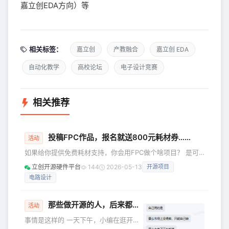
嘉立创EDA方向）等
相关标签：
嘉立创
产教融合
嘉立创 EDA
自动化教学
高校论坛
电子设计竞赛
相关推荐
投稿FPC作品，报名就送800元耗材券……
活动
如果给你提供免费耗材支持，你会用FPC做个啥项目？ 是可
穿戴智能手表、AR眼镜？ 还是桌面机器人？柔性电子皮肤？
立创开源硬件平台
144
2026-05-13
开源项目
不用纠结！ FPC创意设计挑战赛来啦！ 报名就送价值600-
电路设计
800元耗材券包 还有100-500元京东E卡、小米智能按摩护眼
仪、小度智能音箱……等奖品等你来领！ 快来开启你的创意设
计吧! 报名入口：https://www.jlc-fpc.com/contest 报名时
那些做开源的人，后来都怎么样了？
活动
间：2026年4月
事情是这样的 一天下午，小编在逛开源