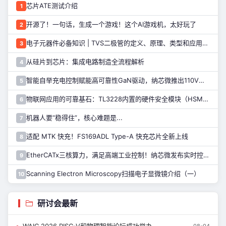
芯片ATE测试介绍
1
开源了！一句话，生成一个游戏！这个AI游戏机，太好玩了
2
电子元器件必备知识 | TVS二极管的定义、原理、类型和应用优势
3
从硅片到芯片：集成电路制造全流程解析
4
智能自举充电控制赋能高可靠性GaN驱动，纳芯微推出110V半桥驱动芯片NSD2123
5
物联网应用的可靠基石：TL3228内置的硬件安全模块（HSM）详解
6
机器人要“稳得住”，核心难题是...
7
适配 MTK 快充！FS169ADL Type-A 快充芯片全新上线
8
EtherCATx三核算力，满足高端工业控制！纳芯微发布实时控制MCU/DSP NS800RTA7系列
9
Scanning Electron Microscopy扫描电子显微镜介绍（一）
10
研讨会最新
08-04