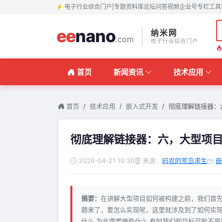
电子行业综合门户
|
专题
资料库
论坛
问答
视频
企业号
专栏
工具
ee
nano
纳米网
.com
电子行业综合门户
首页
新闻资讯
技术应用
首页
技术应用
嵌入式开发
彻底理解链接器：
彻底理解链接器：六，大型项
2026-04-21 10:30
来源：
码农的荒岛求生
嵌
摘要：
在讲解大型项目如何被构建之前，我们首
题来了，要怎么实现呢，这里就涉及到了如何实现
什么 为此需要做些什么 有时我们的目标可能不