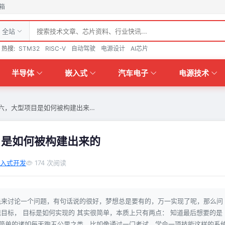
箱
全站
热搜:
STM32
RISC-V
自动驾驶
电源设计
AI芯片
半导体
嵌入式
汽车电子
电源技术
六，大型项目是如何被构建出来…
目是如何被构建出来的
入式开发
174 次阅读
先来讨论一个问题，有句话说的很好，梦想总是要有的，万一实现了呢，那么问
目标， 目标是如何实现的 其实很简单，本质上只有两点： 知道最后想要的是
是简单的诸如每天跑五公里之类，比如像通过一门考试，学会一项技能这样的系