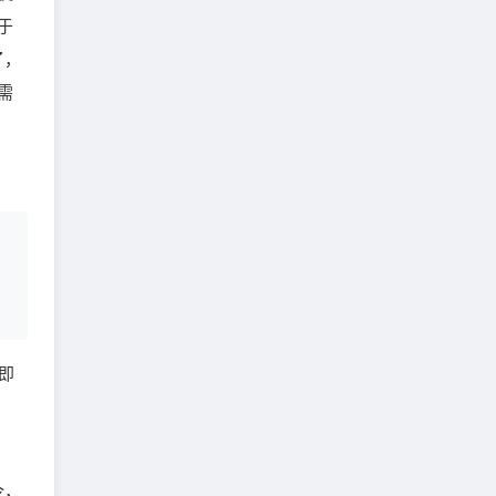
于
了，
需
，即
令，