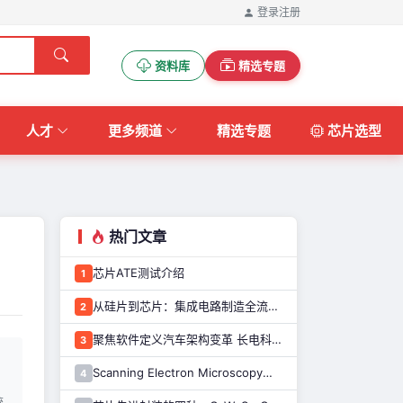
登录
注册
资料库
精选专题
人才
更多频道
精选专题
芯片选型
热门文章
芯片ATE测试介绍
1
从硅片到芯片：集成电路制造全流程解析
2
聚焦软件定义汽车架构变革 长电科技打造系统化车规级半导体封测能力
3
Scanning Electron Microscopy（Train for advanced research）扫描电子显微镜介绍（二）
4
统