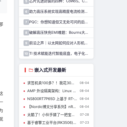
芯片先进封装的四种：CoWoS、CoPoS、Glass Core与CoWoP
5
助力高压系统实现高精度电流检测，纳芯微推出NSM2051集成式霍尔电流传感器
6
PQC：你想知道但又无处可问的后量子密码干货都在这里了
7
那
破解高压快充EMI难题：Bourns大电流车规电感解决方案
8
前沿之声｜以太网如何应对人形机器人通信挑战—— TI 以太网产品系列助力解决
9
TI 技术赋能迭代智能底盘，电子化重构整车行驶逻辑与驾乘体验
10
嵌入式开发最新
求签机卖100多？！我花30就做出来了，还增加了11种玩法……
08-04
AMP 外设隔离架构：Linux 与 RT-Thread 的异构外设划分实战
08-04
这
NS800RT7P65D 上基于 RT-Thread 的CAN/CAN-FD 驱动测试应用| 技术集结
08-04
一
【Nordic博文分享系列】nRF Connect SDK 3.4.0 长期支持版本来了！
08-04
为
太酷了！小伙手搓了一把宝剑！有剑魂的那种……
07-28
就
基于睿擎工业平台(RK3506)移植 OpenCV 并结合 YOLO 实现光伏红外故障检测
07-23