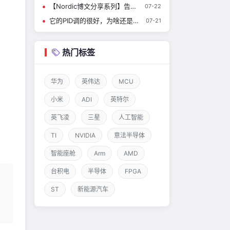
【Nordic博文分享系列】告别“AI幻觉”！让 Ai 真正读懂nRF Connect SDK
07-22
它的PID调的很好，为啥还是有温差？分析一下这个有趣的烘干器……
07-21
热门标签
华为
英伟达
MCU
小米
ADI
英特尔
英飞凌
三星
人工智能
TI
NVIDIA
意法半导体
智能座舱
Arm
AMD
台积电
半导体
FPGA
ST
新能源汽车