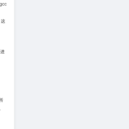
cc
。这
下进
所
，