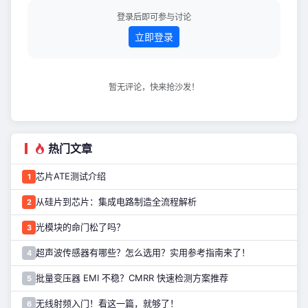
人工智能、智能制造领域发展势头迅
猛，机器视觉的应用边界正不断拓展、
登录后即可参与讨论
深化：从全自动智能产线的工业视觉检
立即登录
测，到工
暂无评论，快来抢沙发！
热门文章
芯片ATE测试介绍
1
从硅片到芯片：集成电路制造全流程解析
2
光模块的命门松了吗？
3
超声波传感器有哪些？怎么选用？实用参考指南来了！
4
批量变压器 EMI 不稳？CMRR 快速检测方案推荐
5
无线射频入门！看这一篇，就够了！
6