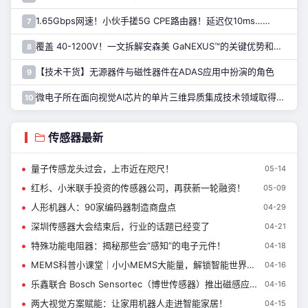
1.65Gbps网速！小伙手搓5G CPE路由器！延迟仅10ms……
7
覆盖 40-1200V！一文拆解安森美 GaNEXUS™的关键优势和应用
8
【技术干货】无源器件与磁性器件在ADAS应用中扮演的角色
9
微电子所在面向视觉AI芯片的单片三维异质集成技术领域取得进展
10
传感器最新
量子传感龙头过会，上市近在咫尺！
05-14
红杉、小米联手投资的传感器公司，再获新一轮融资！
05-09
人形机器人：90家编码器制造商盘点
04-29
深圳传感器大会结束后，行业的话题已经变了
04-21
特殊功能电阻器：揭秘那些会“感知”的电子元件！
04-18
MEMS科普小课堂｜小小MEMS大能量，解锁智能世界核心密码
04-16
乐鑫联合 Bosch Sensortec（博世传感器）推出磁感应交互方案
04-16
两大视觉方案赋能：让家用机器人走进智能家居！
04-15