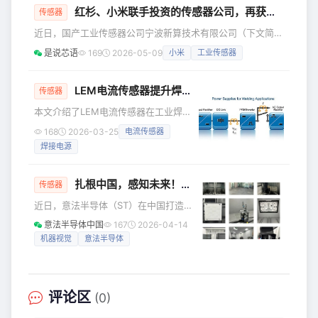
红杉、小米联手投资的传感器公司，再获新一轮融资！
传感器
近日，国产工业传感器公司宁波新算技术有限公司（下文简称
“新算技术”），官宣获得新一轮A轮融资，本轮融资投资方为
是说芯语
169
2026-05-09
小米
工业传感器
杭州华方资本、宁波创投引导基金、Evergreen Dynamics1
HK Limited。 细数本轮投资者背景，华方资本为华立集团旗
下投资平台，华立集团是中国电工仪表行业规模最大的企业，
LEM电流传感器提升焊接效率：高精度控制与安全保护
传感器
并实现多元化经营；Evergreen Dynamics为电动汽车解决方
本文介绍了LEM电流传感器在工业焊接
案供应商；宁波创投引导基金为宁
中的应用，通过精确控制焊接电流，提
168
2026-03-25
电流传感器
升焊接效率和安全性。LEM的HOB系列
焊接电源
电流传感器具有高带宽和响应速度，适
用于高动态焊接应用。
扎根中国，感知未来！意法半导体3D光学测试实验室正式落地上海！让机器视觉从“看见”到“理解”
传感器
近日，意法半导体（ST）在中国打造的
高精度3D光学测试实验室正式在上海落
意法半导体中国
167
2026-04-14
地！立足中国AI与智能制造的发展浪
机器视觉
意法半导体
潮，ST扎根本地、深耕布局，以创新的
2D+3D感知技术为核心，推动机器视觉
实现从“看见”到“理解”的跨越，全力助推
中国光学智能化应用规模化增长。 中国
评论区
(0)
市场催生感知技术新需求 当前，中国在