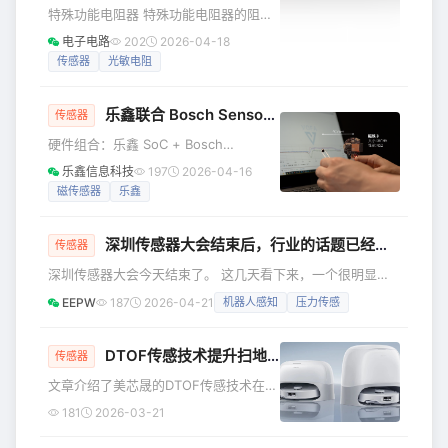
特殊功能电阻器 特殊功能电阻器的阻值
是可以变化的，但是又与可变电阻不
电子电路
202
2026-04-18
同，可变电阻的阻值可以通过人工来调
传感器
光敏电阻
节，而特殊电阻的阻值却取决于外界的
环境条件，比如热敏电阻的阻值随温度
乐鑫联合 Bosch Sensortec（博世传感器）推出磁感应交互方案
会产生变化；光敏电阻的阻值随光照会
传感器
发生改变。 特殊功能电阻器 特殊功
硬件组合：乐鑫 SoC + Bosch
能电阻器种类及特性 1 热敏电阻器
Sensortec 高精度磁传感器 核心功能：
乐鑫信息科技
197
2026-04-16
热敏电阻器是电阻值对温度极为敏感的
面向 AI 玩具与智能硬件，实现非接触式
磁传感器
乐鑫
一种电阻器，也叫半导体热敏电阻器。
配件识别、位置感知、滑动/手势交互 识
它可由单晶、多晶以及玻璃、塑料等半
别能力：支持多达 10 种磁配件识别，有
深圳传感器大会结束后，行业的话题已经变了
效感知距离 150 mm 方案优势：极小封
传感器
装，极致成本，加速量产 磁感应交互方
深圳传感器大会今天结束了。 这几天看下来，一个很明显的
案详解 在 AI 玩具与智能硬件的设计中，
感受是，传感器行业现在已经不按老路子表达自己了。会场里
EEPW
187
2026-04-21
机器人感知
压力传感
如何在有限的空间与成本条件下，实现
当然还有芯片、封测、材料、器件这些传统内容，但台上讲得
稳定且顺畅的配件交互，
更多的，已经是机器人感知、工业状态监测、压力传感、算力
基础设施这些更靠近应用端的方向。 这说明一件事：传感器
DTOF传感技术提升扫地机器人环境感知能力
传感器
正在离系统更近。以前大家更习惯从参数、精度、封装这些角
文章介绍了美芯晟的DTOF传感技术在智
度去看它，现在不一样了。机器人要更细的触觉和位置反馈，
能扫地机器人中的应用，包括悬崖检测
181
2026-03-21
工业设备要更早发现异常
和沿墙清扫等创新功能，显著提升了产
品的智能化水平。