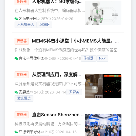
的引入以及AVB（Audio/Video
人形机器人：90家编码器制造商盘点
传感器
Bridging）和TSN（Time-Sensitive
在人形机器人控制系统中，编码器承担
Networking）协议的加持，为音视频在
着将机械运动（旋转或直线位移）转换
车载以太网中实时传输提供了确定性时
21ic电子网
257
2026-04-29
为电信号（脉冲或数字编码），从而让
延和同步能力。 传统模拟音频总线存在
人形机器人
编码器
机器人控制器实时获取运动部件的位
布线
置、速度、加速度或方向信息。具体来
MEMS科普小课堂｜小小MEMS大能量，解锁智能世界核心密码
说，编码器可以检测电机、关节的实时
传感器
位置，比如机械臂旋转关节的旋转角
你能想象一个没有MEMS传感器的世界吗？这个问题的答案，
度、速度、朝哪个方向转、移动机器人
藏在我们日常的每一个瞬间里——从抬手看智能手表的运动数
意法半导体中国
249
2026-04-16
传感器
NXP
轮子的转动圈数等；或是在线性关节
据，到开车时安全气囊的及时触发，再到工厂设备的稳定运
中，计算关节的运动速度。编码器能够
行，这些场景的背后，都有MEMS传感器的身影。 点击观看
反馈实际运动状态，与控制器的指令进
视频，了解MEMS传感器的奥秘，感受微小器件蕴藏的大能
从原理到应用，深度解码Hyperlux™ ID iToF 技术
传感器
行对比，实现 “指令 - 执行
量。 那么，究竟什么是MEMS传感器？为什么它对我们的日
深度感知是现实机器视觉应用中不可或
常生活如此不可或缺？ 让我们从最基础的概念聊起。我们体
缺的关键功能。安森美 (onsemi) 的
验到的一切，都可以
安森美
246
2026-04-14
安森美
Hyperlux™ ID 间接飞行时间 (iToF) 深度
激光雷达
传感器，凭借更少、更小、更简单的器
件，即可实现高精度深度感知。本系列
文章将深度拆解安森美Hyperlux ID 技术
直击Sensor Shenzhen 2026！ADI前沿传感技术与系统级方案一览
传感器
及应用。 本文将深入讲解iToF 技术。
科技浪潮再次涌动鹏城！万众瞩目的
激光雷达和直接飞行时间 图 1. 激光雷
Sensor Shenzhen 2026盛大开幕，全
达传感技术演示画面。在右侧“20 m”标
亚德诺半导体
216
2026-04-15
球传感器产业链的知名企业齐聚于此，