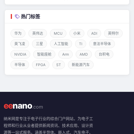
热门标签
华为
英伟达
MCU
小米
ADI
英特尔
英飞凌
三星
人工智能
TI
意法半导体
NVIDIA
智能座舱
Arm
AMD
台积电
半导体
FPGA
ST
新能源汽车
ee
nano
.com
纳米网是专注于电子行业的综合门户网站，为电子工
程师和行业从业者提供新闻资讯、技术应用、设计资
源等一站式服务。涵盖半导体、嵌入式、汽车电子、