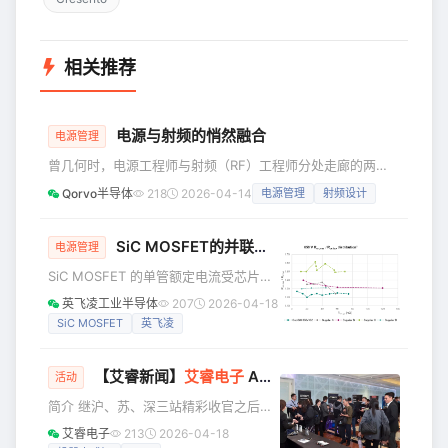
相关推荐
电源与射频的悄然融合
电源管理
曾几何时，电源工程师与射频（RF）工程师分处走廊的两
端。 射频团队对噪声系数和线性度的讨论，仿佛这关乎人类
Qorvo半导体
218
2026-04-14
电源管理
射频设计
文明的存亡。而电源团队则忧心于电压、电流，以及是否会有
部件过热。他们共用同一块PCB，却未必拥有共同的世界观。
若频谱中出现杂散信号，那显然是射频问题；若有部件过热，
SiC MOSFET的并联设计要点
电源管理
则毫无疑问归咎于电源。 生活曾经如此简单 如今，那些走廊
SiC MOSFET 的单管额定电流受芯片面
间的界限正逐渐消失。现代转换器切换速度极快，使得布局中
积、封装散热、导通电阻等因素限制，
英飞凌工业半导体
207
2026-04-18
的寄生参数如同传输线
常见的单管额定电流多在几十到两百安
SiC MOSFET
英飞凌
培，而轨道交通、新能源并网、高压逆
变器等场景，往往需要千安级的电流输
【艾睿新闻】
艾睿电子
AMR 台中、台北路演圆满落幕
出，单管无法满足。因此，SiC
活动
MOSFET的并联应用的场景越来越普
简介 继沪、苏、深三站精彩收官之后，
遍。 不管是SiC MOSFET还是IGBT，并
艾睿电子联合 onsemi、Altera、
艾睿电子
213
2026-04-18
联的目标都是实现电流的均匀分布，且
Amphenol、Molex、Murata、NXP 多