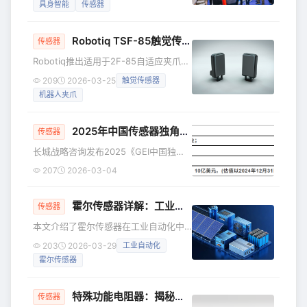
注的左侧位置，可观测到一
具身智能
传感器
共谋智能化变革的底层密码。作为全球
领先的半导体企业，ADI携旗下的前沿智
Robotiq TSF-85触觉传感指尖：提升2F-85夹爪的物理AI能力
能感知与系统级控制方案重磅亮相，从
传感器
机器人的精密运动到新能源的安全监
Robotiq推出适用于2F-85自适应夹爪的
控，为各领域的数智化跃升注入强劲动
TSF-85触觉传感指尖，为具身智能系统
209
2026-03-25
触觉传感器
能。 具身智能与精密运动控制 伴随通用
带来关键的触觉感知能力。该解决方案
机器人与高精密工业机械的发展，系统
机器人夹爪
专为多模态感知设计，适用于AI训练实
对动态响应能力和多维数据协同的要求
验室、人形机器人及工业应用。
急
2025年中国传感器独角兽企业名单及估值分析
传感器
长城战略咨询发布2025《GEI中国独角
兽企业研究报告》，列出最新的中国传
207
2026-03-04
感器产业链独角兽名单。报告显示，
2024年中国独角兽企业共372家，总估
霍尔传感器详解：工业自动化中伺服驱动与变频器的电流监测
值超1.2万亿美元，其中9家传感器企业
传感器
总估值约为197亿美元。
本文介绍了霍尔传感器在工业自动化中
的应用，特别是在伺服驱动和变频器中
203
2026-03-29
工业自动化
的重要性。通过霍尔效应，霍尔传感器
霍尔传感器
能够实现非接触式、高精度的电流监
测，适用于复杂环境。
特殊功能电阻器：揭秘那些会“感知”的电子元件！
传感器