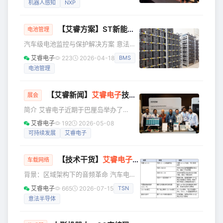
机器人感知
NXP
消除芯片间的振荡。为了达到这一目
家合作伙伴倾力打造的「精准感知，灵
标，我们需要做到三点： 1.并联芯片参
动随行 —— 自主移动机器人（AMR）解
【艾睿方案】ST新能源汽车BMS解决方案L9965A调试笔记
决方案路演」台中、台北站圆满落幕！
电池管理
本次活动汇聚众多行业精英、技术开发
汽车级电池监控与保护解决方案 意法半
者与企业代表，共同探讨 AMR 领域核心
导体 L9965A 是一款锂离子电池监测和
艾睿电子
223
2026-04-18
BMS
技术突破与创新应用方向，解锁智能移
保护芯片，适用于高可靠性汽车应用和
动机器人设计新可能。 本次路演以 “破
电池管理
储能系统。最多可监控18个堆叠电池单
解机器人感知
体，以满足48V及更高电压系统的要
求。芯片对每个电池的电压测量精度
【艾睿新闻】
艾睿电子
技术解决方案展 2026 - SAKJ 区
展会
高。该设备最多可以监控10个NTC。信
简介 艾睿电子近期于巴厘岛举办了
息通过SPI通信或隔离接口VIF总线传
2026 解决方案科技大秀，以「赋能绿色
输。 项目经验与问题解决 艾睿电子拥有
艾睿电子
192
2026-05-08
智能」为主题，推动工程导向的创新实
在支持大型车企软硬件开发测试的全套
可持续发展
艾睿电子
践，打造更睿智、更具可持续性的技术
经验。我们解决的问题： · 解决了BM
解决方案，进一步强化艾睿电子在全球
【技术干货】
艾睿电子
助力意法半导体 ZCU分布
技术与供应链领域的核心价值，促进行
车载网络
业经验交流与技术创新升级。 此次盛会
背景：区域架构下的音频革命 汽车电子
吸引超过 300 名与会者，包括供应商、
电气架构正经历从分布式ECU向功能域
艾睿电子
665
2026-07-15
TSN
客户及工程技术人员。现场设立近 30 个
控制（Domain），再到区域控制
技术展示展位，重点呈现电气化、人工
意法半导体
（Zonal）即软件定义汽车这个方向的深
智能物联网及可持续发展领域的前沿进
刻变革。 随着千兆以太网作为骨干网络
展，展