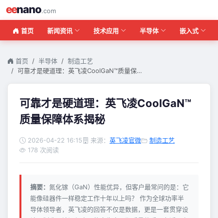
ee
nano
.com
首页
新闻资讯
技术应用
半导体
嵌入式
首页
半导体
制造工艺
可靠才是硬道理：英飞凌CoolGaN™质量保…
可靠才是硬道理：英飞凌CoolGaN™
质量保障体系揭秘
2026-04-22 16:15
来源：
英飞凌官微
制造工艺
178 次阅读
摘要：
氮化镓（GaN）性能优异，但客户最常问的是：它
能像硅器件一样稳定工作十年以上吗？ 作为全球功率半
导体领导者，英飞凌的回答不仅是数据，更是一套贯穿设