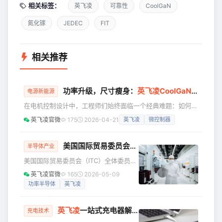
相关标签：
英飞凌
可靠性
CoolGaN
氮化镓
JEDEC
FIT
相关推荐
功率升级，尺寸瘦身：
英飞凌
CoolGaN
™ 低压
氮
电源新能源
在电机控制设计中，工程师们始终面临一个经典难题：如何在
有限的空间内，实现更高的效率、更低的温升和更优的动态响
英飞凌官微
175
2026-04-21
英飞凌
微控制器
应？ 传统硅基MOSFET方案受限于开关速度与损耗，往往不
得不在性能与体积之间妥协。如今，英飞凌CoolGaN™低压氮
化镓晶体管与全新PSOC™ Control C3微控制器的组合，为低
美国国际贸易委员会（ITC）裁定
英飞凌
胜诉，
半导体产业
压电机控制带来了系统级的突破——更小、更冷、更静、更
美国国际贸易委员会（ITC）全体委员会
快。 从器件到系统：CoolGaN™的价值飞轮 与硅基
维持了其于2025年12月作出的初步裁
英飞凌官微
165
2026-05-09
定，确认英诺赛科（Innoscience）侵犯
功率半导体
英飞凌
了英飞凌的一项氮化镓（GaN）技术专
利，并下令对英诺赛科实施进口和销售
英飞凌
一站式充电器解决方案，赋能高密度快充设计
禁令。ITC委员会的最终裁决及其颁布的
充电技术
相关禁令仍需经过为期60天的美国总统