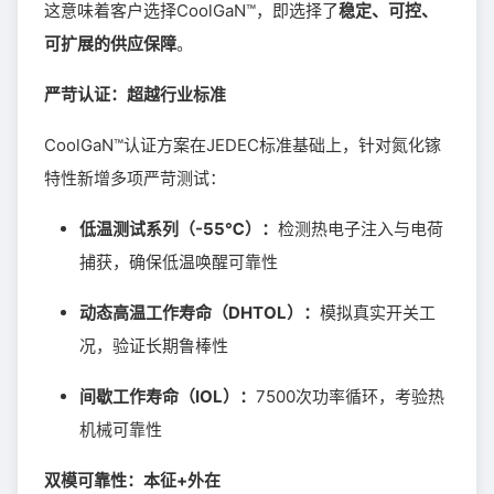
这意味着客户选择CoolGaN™，即选择了
稳定、可控、
可扩展的供应保障
。
严苛认证：超越行业标准
CoolGaN™认证方案在JEDEC标准基础上，针对氮化镓
特性新增多项严苛测试：
低温测试系列（-55℃）：
检测热电子注入与电荷
捕获，确保低温唤醒可靠性
动态高温工作寿命（DHTOL）：
模拟真实开关工
况，验证长期鲁棒性
间歇工作寿命（IOL）：
7500次功率循环，考验热
机械可靠性
双模可靠性：本征+外在