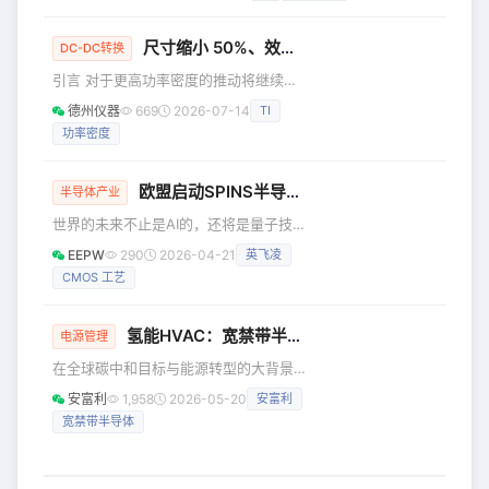
绕高效、高功率密度及智能控制的核心行业趋势，通过八大深
232种，其中国家一级保护动物7种、国
度技术议题系统性地输出了涵盖基础拓扑、先进材料
家二级保护动物35种。然而，这些
(GaN)、创新结构（平面变压器）、数字控制及精密检测等在
尺寸缩小 50%、效率不打折：集成式 GaN 转换器的四大关键进展
DC-DC转换
内的核心技术知识，为电源工程师提供了一场从基础理论到前
引言 对于更高功率密度的推动将继续影
沿实战的全方位知识赋能。 硬核知识，技术干货大放送 从搞
响大电流电源的每个主要设计决策。数
定 PCB
德州仪器
669
2026-07-14
TI
据中心和计算基础设施的发展速度正在
功率密度
让传统电源架构面临压力。从机器人技
术到测试和测量设备，工程师都面临着
同样的根本性挑战：在不牺牲效率的情
欧盟启动SPINS半导体量子中试线 打造量子芯片产业化新标杆
半导体产业
况下，以更小的空间提供更大的功率。
世界的未来不止是AI的，还将是量子技
多年来，硅基开关转换器和分立式功率
术的。随着中美在量子技术方面频繁取
FET 设计拓展了中电压、高电流应用的
EEPW
290
2026-04-21
英飞凌
得突破，欧洲除了在半导体方面推动芯
可能性。但是，随着开关频率的增加和
CMOS 工艺
片法案2.0之外，还将半导体技术和量子
尺寸的缩小，硅 FET 的基本限制（导通
工艺进行融合，在量子芯片产业化过程
状态电阻更
中寻求全新的探索，未来可能成为中美
氢能HVAC：宽禁带半导体赋能下的能源新范式
电源管理
量子竞争之外新的搅局者。 2026 年 4
在全球碳中和目标与能源转型的大背景
月 18 日，比利时微电子研究中心
下，建筑与工业领域的能源自主化已成
（Imec）正式宣布，欧洲SPINS 半导体
安富利
1,958
2026-05-20
安富利
为重要发展趋势。其中，供暖、通风与
量子纳米系统产业级中试线全面启动。
宽禁带半导体
空调（HVAC）系统作为“能耗大户”，其
该项目作为欧盟《芯片法案》重点布局
能源供给方式的变革尤为关键。用氢能
驱动冷暖自由——这不仅是技术的进