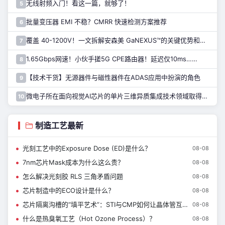
无线射频入门！看这一篇，就够了！
5
批量变压器 EMI 不稳？CMRR 快速检测方案推荐
6
覆盖 40-1200V！一文拆解安森美 GaNEXUS™的关键优势和应用
7
1.65Gbps网速！小伙手搓5G CPE路由器！延迟仅10ms……
8
【技术干货】无源器件与磁性器件在ADAS应用中扮演的角色
9
微电子所在面向视觉AI芯片的单片三维异质集成技术领域取得进展
10
制造工艺最新
光刻工艺中的Exposure Dose (ED)是什么？
08-08
7nm芯片Mask成本为什么这么贵？
08-08
怎么解决光刻胶 RLS 三角矛盾问题
08-08
芯片制造中的ECO设计是什么？
08-08
芯片隔离沟槽的“填平艺术”：STI与CMP如何让晶体管互不打扰
08-08
什么是热臭氧工艺（Hot Ozone Process）？
08-08