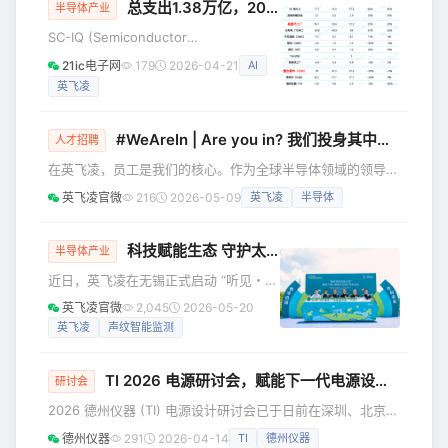
总支出1.38万亿，2026年半导体烧钱大战升级（附图）
3月公布“与中国汽车产业同频共振”本土
半导体产业
化战略以来，英飞凌依托“本土产品定
SC-IQ (Semiconductor
义、本土生产、本土生态圈”三大支柱稳
Intelligence) 报告显示：2025 年全球
21ic电子网
179
2026-04-21
AI
步落地，已在多个关键领域取得实质性
半导体资本支出 1660 亿美元，同比增
进展与重要里程碑，正加速将规划转化
英飞凌
7%； SC-IQ 预计 2026 年达 2000 亿
为行动，赋能中国汽车产业电动化与智
美元，同比增 20%（约1.38万亿元人民
能化转型升级
币），其中： 台积电 2026 年资本支出
#WeAreIn | Are you in? 我们投身其中，你愿意加入吗？
人才招聘
520-560 亿美元，增 27%-37%，主攻
在英飞凌，员工是我们的核心。作为全球半导体领域的领导
5G、AI 与 HPC。 三星 2026 年半导体
者，我们汇聚来自世界各地的人才，推动创新、可持续发展与
投资约 40
英飞凌官微
216
2026-05-09
英飞凌
半导体
数字化转型。在这里，我们重视学习与成长，提供清晰的职业
发展路径、领域广泛的培训，以及跨地区协作的机会，全方位
帮助你扩展技能。 我们的故事 我们投身其中，推动低碳化与
科技赋能生态 守护太湖共生｜
英飞凌
“听见・共
半导体产业
数字化转型。携手同行，我们每天都在打造微小芯片，成就美
近日，英飞凌在无锡正式启动 “听见・共
好生活，开发造福人们日常生活的技术。我们的半导体解决方
生”—— 大溪港湿地鸟类声纹监测与生态
英飞凌官微
2,045
2026-05-20
案在数百万的产品中，推
科普项目，活动将生态公益与员工健康
英飞凌
声纹智能监测
深度融合，彰显了英飞凌 “科技赋能自
然、人文温暖生态” 的可持续发展理念，
TI 2026 电源研讨会，赋能下一代电源设计！
为本地生物多样性保护与企业社会责任
研讨会
实践树立新标杆。 无锡太湖大溪港湿地
2026 德州仪器 (TI) 电源设计研讨会已于日前在深圳、北京、
公园是东亚 - 澳大利西亚候鸟迁飞路线
西安、上海、杭州五城巡回举办，顺利落幕。 本次研讨会围
德州仪器
291
2026-04-14
TI
德州仪器
上的重要驿站，截止2025年已记录鸟类