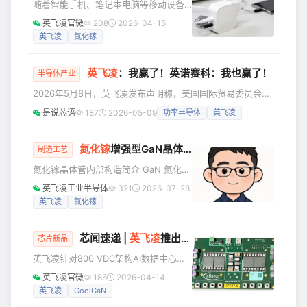
随着智能手机、笔记本电脑等移动设备
审查期后生效。 英飞凌300mm GaN技
功能日益强大，电池容量持续提升，用
英飞凌官微
208
2026-04-15
术 Johannes Schoiswohl 英飞凌科技
户对充电器的要求也愈加严苛：更高功
英飞凌
氮化镓
高级副总裁、 氮化镓系统业务线负责人
率、更小体积、更低成本、更强兼容
性，已成为市场不可逆的四大趋势。
英飞凌
：我赢了！英诺赛科：我也赢了！
USB-C 接口的普及，更推动充电器从“专
半导体产业
用”走向“通用”，一个充电器，即可为手
2026年5月8日，英飞凌发布声明称，美国国际贸易委员会
机、笔记本、甚至工业设备供电，真正
（ITC）全体委员会近日的最终裁决维持了其于2025年12月作
是说芯语
187
2026-05-09
功率半导体
英飞凌
实现“一充多用”。 在这一背景下，如何
出的初步裁定，确认英诺赛科（Innoscience）侵犯了英飞凌
设计出既能满足高效率、高密度要求，
的一项氮化镓（GaN）技术专利，并下令对英诺赛科实施进口
又能控制成本、加速上市的充电解决方
和销售禁令。ITC委员会的最终裁决及其颁布的相关禁令仍需
氮化镓
增强型GaN晶体管结构简介
制造工艺
案，成为系统架
经过为期60天的美国总统审查期后生效。 英飞凌表示，该裁
氮化镓晶体管内部构造简介 GaN 氮化镓
决是又一项积极的结果，进一步彰显了英飞凌在氮化镓技
晶体管（HEMT）的基本结构如下图1所
英飞凌工业半导体
321
2026-07-28
示，以 GaN/AlGaN 异质结为主体，在
英飞凌
氮化镓
AlGaN/ GaN的异质结界面处，由于氮化
镓材料的自发极化效应与压电极化效
芯闻速递 |
英飞凌
推出多款创新电源解决方案，全面赋能AI数据中心提效增速
应，形成了一层高电子浓度的导电通道
芯片新品
——二维电子气（2DEG）；器件的最底
英飞凌针对800 VDC架构AI数据中心推
层是衬底层(一般为Si材料，也有SiC或者
出基于CoolGaN™的高压IBC参考设计 全
英飞凌官微
186
2026-04-14
GaN材料)，在其上外延生长出N型GaN
球功率系统和物联网领域的半导体领导
英飞凌
CoolGaN
缓冲层，外延生长的P型AlGaN势垒层，
者英飞凌科技股份公司推出两款全新高
形成A