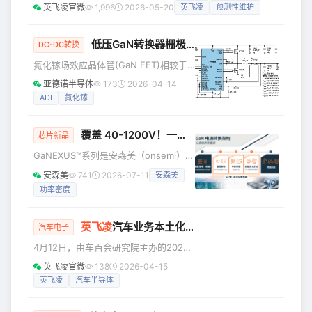
爆发式增长正推动供电架构从传统12 V全面向48/54 V演进，
英飞凌官微
1,996
2026-05-20
英飞凌
预测性维护
机架级功率由此跃升至数千瓦级别。这一变革对保护方案提出
了全新要求：不仅需要更快速、更智能，更需具备与生俱来的
可扩展性和可预测性。 传统保护方案（如机械保险丝、分立
低压GaN转换器栅极驱动和测量
DC-DC转换
式MOSFET控制器）受限于其诞生时代的技术水平，存在响
氮化镓场效应晶体管(GaN FET)相较于
应延迟、系统复杂、热特性不可预测等问题，已无法适配现代
硅FET，开关速度更快，封装更小，功率
亚德诺半导体
173
2026-04-14
AI服务
损耗更低。这些特性使得电源转换器能
ADI
氮化镓
够在更高频率下运行，从而既能减小整
体解决方案尺寸，又能保持高效率。虽
覆盖 40-1200V！一文拆解安森美 GaNEXUS™的关键优势和应用
然DC/DC转换器的基本设计保持不变，
芯片新品
但GaN带来了额外的设计和测试挑战。
GaNEXUS™系列是安森美（onsemi）最
其中一个较为关键的挑战是对栅极电压
新推出的氮化镓（GaN）功率产品组
安森美
741
2026-07-11
安森美
和时序进行精准控制。这种控制可能很
合，旨在为现代功率架构提供更高的效
有难度，原因在于开关时间可能超过了
功率密度
率、更高的功率密度以及高速开关性
传统控制器和测试设备的处理能力。幸
能。在GaNEXUS的应用领域中，氮化镓
运的是，
能够最大化地发挥系统级影响，从电源
英飞凌
汽车业务本土化战略一周年：从蓝图到实景，筑牢“产-需-生态”全链条优势
汽车电子
到负载，支持各类紧凑、高效的功率转
4月12日，由车百会研究院主办的2026
换。 凭借久经考验的电源设计、卓越的
智能电动汽车发展高层论坛在北京举
品质以及全生命周期支持，GaNEXUS助
英飞凌官微
138
2026-04-15
行。英飞凌科技高级副总裁，汽车业务
力客户构建可靠且可扩展的解决方案，
英飞凌
汽车半导体
大中华区负责人曹彦飞应邀出席国际论
广泛应用于AI数据中心、机器人与自动
坛发表演讲，并在会上宣布，自2025年