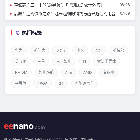
存储芯片工厂里的“总导演”：PIE到底是做什么的？
08-08
后段互连的微缩之路：越来越细的铜线与越来越低的电容
07-29
热门标签
华为
英伟达
MCU
小米
ADI
英特尔
英飞凌
三星
人工智能
TI
意法半导体
NVIDIA
智能座舱
Arm
AMD
台积电
半导体
FPGA
ST
新能源汽车
ee
nano
.com
纳米网是专注于电子行业的综合门户网站，为电子工