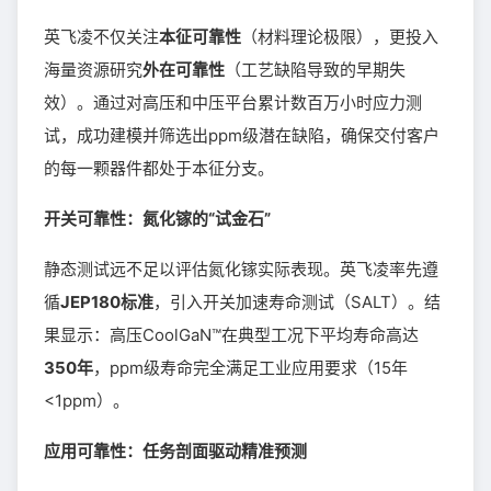
英飞凌不仅关注
本征可靠性
（材料理论极限），更投入
海量资源研究
外在可靠性
（工艺缺陷导致的早期失
效）。通过对高压和中压平台累计数百万小时应力测
试，成功建模并筛选出ppm级潜在缺陷，确保交付客户
的每一颗器件都处于本征分支。
开关可靠性：氮化镓的“试金石”
静态测试远不足以评估氮化镓实际表现。英飞凌率先遵
循
JEP180标准
，引入开关加速寿命测试（SALT）。结
果显示：高压CoolGaN™在典型工况下平均寿命高达
350年
，ppm级寿命完全满足工业应用要求（15年
<1ppm）。
应用可靠性：任务剖面驱动精准预测