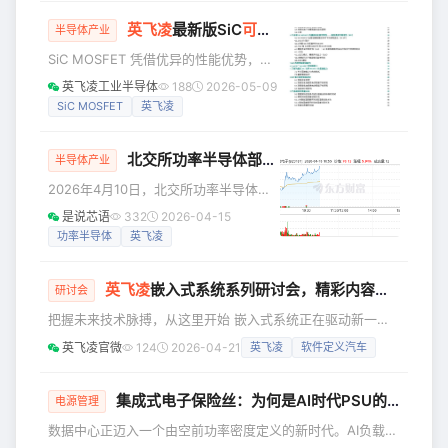
压中间总线转换器（HV IBC）参考设
英飞凌
最新版SiC
可靠性
白皮书解读（含白皮书
计，帮助客户加速向±400 V和800 V直
半导体产业
流（VDC）供电的AI服务器电源架构转
SiC MOSFET 凭借优异的性能优势，已
型。这些参考设计采用英飞凌的650 V
成为电力电子领域的核心器件，备受行
英飞凌工业半导体
188
2026-05-09
CoolGaN™开关，专为追求更高机架功
业关注。但由于特殊的材料属性与器件
SiC MOSFET
英飞凌
率、更低配电损耗、更优散热性能的超
结构，SiC 功率器件的长期可靠性，始终
大规模云服
是研发工程师重点关注的核心问题。 问
北交所功率半导体部件第一股诞生！客户含中车、
题包括但不限于： 栅氧缺陷密度高 长期
半导体产业
工作中的阈值电压漂移问题（BTI/GSI）
2026年4月10日，北交所功率半导体部
宇宙射线引发单粒子烧毁 短路 / 雪崩耐
件“第一股”赛英电子正式挂牌，上市首日
是说芯语
332
2026-04-15
受弱 体二极管存在双极退化 为此，英飞
股价大涨120%，截止笔者发稿，股价涨
功率半导体
英飞凌
凌重磅发布全新升级版 SiC
至70元，总市值攀升至30亿元，资本市
场的热度印证了其在细分领域的稀缺价
英飞凌
嵌入式系统系列研讨会，精彩内容现已上线！
值。 成立于2002年的赛英电子，深耕功
研讨会
率半导体器件关键部件领域二十余年，
把握未来技术脉搏，从这里开始 嵌入式系统正在驱动新一轮
以陶瓷管壳和封装散热基板为核心主
技术创新浪潮——从智能工厂、自动驾驶汽车，到智慧家居、
英飞凌官微
124
2026-04-21
英飞凌
软件定义汽车
业，产品广泛应用于特高压、新能源汽
机器人与边缘AI，无处不在的嵌入式技术正在重塑我们的世
车等高端领域，凭借稳定的产品实力与
界。 英飞凌科技倾力打造了嵌入式系统系列研讨会。精彩内
头部客户资源，在国产功率半导体产业
容现已上线，随时随地，按需观看！ 五大专题方向，覆盖前
集成式电子保险丝：为何是AI时代PSU的必然选择
电源管理
链
沿技术全景 未来边缘AI AI不再只属于云端，它正在走向每一
数据中心正迈入一个由空前功率密度定义的新时代。AI负载的
个终端设备。 PSOC™ Edge MCU加速产品智能化 从云