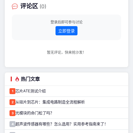
化，更是一场能源逻辑重构。 The
评论区
(0)
Business Research Company报告显
示：HVAC市场规模已从2024年的15.8
亿美元跃升至2025年的19.1亿美元，预
登录后即可参与讨论
计到2030年
立即登录
暂无评论，快来抢沙发！
热门文章
芯片ATE测试介绍
1
从硅片到芯片：集成电路制造全流程解析
2
光模块的命门松了吗？
3
超声波传感器有哪些？怎么选用？实用参考指南来了！
4