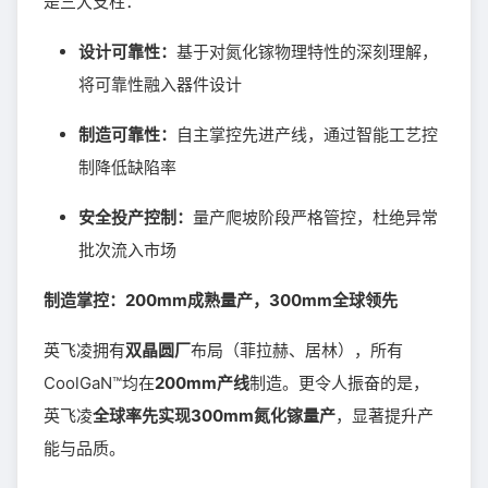
是三大支柱：
设计可靠性：
基于对氮化镓物理特性的深刻理解，
将可靠性融入器件设计
制造可靠性：
自主掌控先进产线，通过智能工艺控
制降低缺陷率
安全投产控制：
量产爬坡阶段严格管控，杜绝异常
批次流入市场
制造掌控：200mm成熟量产，300mm全球领先
英飞凌拥有
双晶圆厂
布局（菲拉赫、居林），所有
CoolGaN™均在
200mm产线
制造。更令人振奋的是，
英飞凌
全球率先实现300mm氮化镓量产
，显著提升产
能与品质。