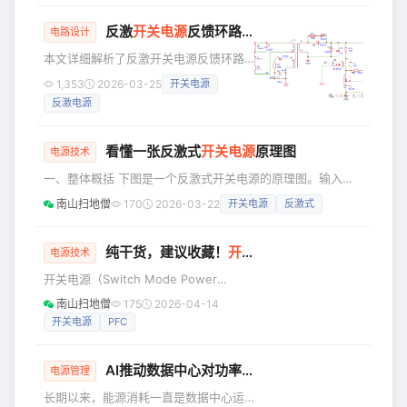
称，是评估芯片设计质量与效率的三大
反激
开关电源
反馈环路计算详解：TL431与光耦参数设计
核心指标。这三个指标共同决定了芯片
电路设计
的物理实现成本、工作能耗以及任务处
本文详细解析了反激开关电源反馈环路
理能力，也是芯片能否在特定应用场景
的计算过程，包括TL431参数计算、光耦
1,353
2026-03-25
开关电源
中具备市场竞争力的关键所在。任何一
参数设计以及补偿网络的作用，帮助读
个维度的改动，通常都会对另外两个维
反激电源
者理解如何通过调节反馈环路来稳定输
度产生连锁反应，因此设计人员往往需
出电压。
要在
看懂一张反激式
开关电源
原理图
电源技术
一、整体概括 下图是一个反激式开关电源的原理图。输入电
压范围在AC100V~144V，输出DC12V的电压。 开关电源的
南山扫地僧
170
2026-03-22
开关电源
反激式
思路：要实现输出的稳定的电压，先获取输出端的电压，然后
反馈给输出端调控输出功率（电压低则增大输出功率，反之则
减小），最终达到一个动态平衡，稳定电压是一个不断反馈的
纯干货，建议收藏！
开关电源
中各元件拆解，原理
电源技术
结果。 二、瞬变滤波电路解析 市电接入开关电源之后，首先
开关电源（Switch Mode Power
进入瞬变滤波电路（Transient Filter
Supply，简称SMPS），又称开关电
南山扫地僧
175
2026-04-14
源、开关变换器，是一种高频功率变换
开关电源
PFC
装置，是电源的一种。其功能是通过不
同形式的架构，将某一电平的电压转换
AI推动数据中心对功率MOSFET的需求
为用户所需的电压或电流。 普通电源的
电源管理
作用是将输入的交流市电（ AC110V
长期以来，能源消耗一直是数据中心运
/220V） 通过隔离开关降压电路转换成