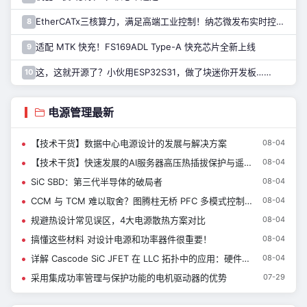
EtherCATx三核算力，满足高端工业控制！纳芯微发布实时控制MCU/DSP NS800RTA7系列
8
适配 MTK 快充！FS169ADL Type-A 快充芯片全新上线
9
这，这就开源了？小伙用ESP32S31，做了块迷你开发板……
10
电源管理最新
【技术干货】数据中心电源设计的发展与解决方案
08-04
【技术干货】快速发展的AI服务器高压热插拔保护与遥测技术
08-04
SiC SBD：第三代半导体的破局者
08-04
CCM 与 TCM 难以取舍？图腾柱无桥 PFC 多模式控制详解
08-04
规避热设计常见误区，4大电源散热方案对比
08-04
搞懂这些材料 对设计电源和功率器件很重要！
08-04
详解 Cascode SiC JFET 在 LLC 拓扑中的应用：硬件实测与验证
08-04
采用集成功率管理与保护功能的电机驱动器的优势
07-29