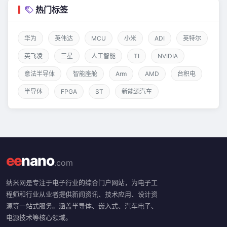
热门标签
华为
英伟达
MCU
小米
ADI
英特尔
英飞凌
三星
人工智能
TI
NVIDIA
意法半导体
智能座舱
Arm
AMD
台积电
半导体
FPGA
ST
新能源汽车
ee
nano
.com
纳米网是专注于电子行业的综合门户网站，为电子工
程师和行业从业者提供新闻资讯、技术应用、设计资
源等一站式服务。涵盖半导体、嵌入式、汽车电子、
电源技术等核心领域。