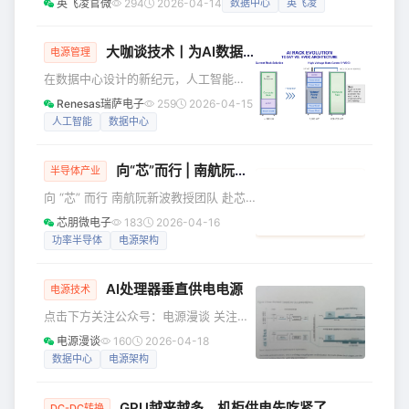
英飞凌官微
294
2026-04-14
数据中心
英飞凌
平米，吸引1500家全球展商参与，预计逾18万人次专业观众
共襄盛举。 本届展会聚焦三大产业趋势：AI算力持续爆发，
2026年全球AI基础设施支出将达4500亿美元；作为AI基础设
大咖谈技术丨为AI数据中心供电：氮化镓（GaN）正成为焦点
电源管理
施核心资源，全球存储产值成为半导体第一增长极；技术驱动
在数据中心设计的新纪元，人工智能
产业升级，先进封装战略地位凸显
（AI）正深刻重塑电力的生成、分配和
Renesas瑞萨电子
259
2026-04-15
应用方式，以驱动实时、数据导向的成
人工智能
数据中心
果。传统的云数据中心围绕相对可预测
的CPU工作负载进行优化，而现代AI数
向“芯”而行 | 南航阮新波教授团队赴芯朋微共探
据中心则以加速器密集型系统为核心，
半导体产业
其运行特性截然不同。这些需求正促使
向 “芯” 而行 南航阮新波教授团队 赴芯
业界对数据中心电源架构进行根本性重
朋微共探电源架构创新与集成 南京航空
芯朋微电子
183
2026-04-16
构，进而加速氮化镓（GaN）半导体的
航天大学到访芯朋 2026 年 3 月 13
功率半导体
电源架构
普及应用。 剖析AI数据中心的电力挑战
日，南京航空航天大学阮新波教授率领
相较于早期的云基础设施，AI数据中心
师生代表团到访芯朋微电子，围绕 “电源
呈现出两大显
AI处理器垂直供电电源
架构创新与集成” 开展交流研讨，聚焦开
电源技术
关变换器软开关控制技术、功率ALL-IN-
点击下方关注公众号：电源漫谈 关注，
ONE集成技术、微电子与电力电子学科
分享，点赞，赞赏，在看，支持优质内
电源漫谈
160
2026-04-18
交叉研究等关键方向，共话电源架构领
容！ 在大型数据中心训练越来越大的人
数据中心
电源架构
域的创新发展与合作共赢。 01 产学研合
工智能模型，需要日益强大的计算能
作 技术突破
力，并且要将多达 10 万个处理器集群到
GPU越来越多，机柜供电先吃紧了
一台虚拟机中。这将在三个层面带来挑
DC-DC转换