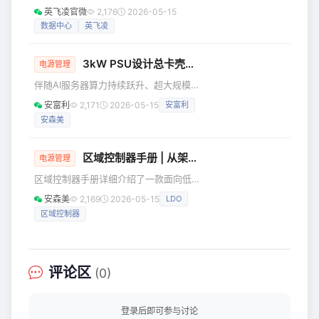
营商关注的重要问题，随着AI的兴起，
英飞凌官微
2,176
2026-05-15
硬件所需的几种低压 直流电源：3.3V、
这一挑战变得更加严峻。为了支撑AI工
数据中心
英飞凌
5V、12V、-12V，并提供具有 5V 待机
作负荷的爆发式增长，数据中心对电力
(5VS
的需求逐年攀升，因此实现尽可能高的
3kW PSU设计总卡壳？安富利模拟电源供应器方案解决痛点！
能效至关重要。 英飞凌提出了一项战
电源管理
略，旨在提升从电网到核心的整个能源
伴随AI服务器算力持续跃升、超大规模
系**统性能**。本文将重点探讨AI如何
数据中心加速落地、新能源产业技术深
安富利
2,171
2026-05-15
安富利
推动数据中心架构升级，以及这些变化
度迭代，全球市场对高效率、高功率密
对服务器和机柜技术带来的影响。具体
安森美
度电源产品的需求，正迎来前所未有的
而言，我们将介绍数据中心通过向48V
爆发式增长。国际能源署（IEA）报告预
架构转型以提升
测，到2030年，全球数据中心电力需求
区域控制器手册 | 从架构到电源，一文吃透12V/48V方案
电源管理
将实现翻倍以上增长，总量将达约945太
区域控制器手册详细介绍了一款面向低
瓦时（TWh），规模已略超日本当前全
压配电场景（单区典型功率 10W–
年用电总量。电源系统作为电子设备的
安森美
2,169
2026-05-15
LDO
3kW）、适配 12V 与 48V 车载电网的
核心动力单元，其功率上限与集成密度
区域控制器
汽车区域控制器系统。 内容围绕低压电
的综合性能，已成为决定终端产品核心
池或高压转低压 DC/DC→保护→稳压→
竞争力的关
区域配电→负载的核心配电链路展开，
既涵盖降压型 DC/DC、LDO、跟踪型
评论区
(0)
LDO 及 48V 电网直供型 LDO 等多种电
源调节方案，也包含栅极驱动器、集成
式多通道驱动器、基于 SmartFET 的开
登录后即可参与讨论