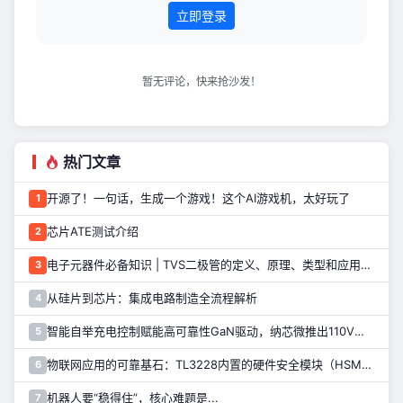
关电路等
立即登录
暂无评论，快来抢沙发！
热门文章
开源了！一句话，生成一个游戏！这个AI游戏机，太好玩了
1
芯片ATE测试介绍
2
电子元器件必备知识 | TVS二极管的定义、原理、类型和应用优势
3
从硅片到芯片：集成电路制造全流程解析
4
智能自举充电控制赋能高可靠性GaN驱动，纳芯微推出110V半桥驱动芯片NSD2123
5
物联网应用的可靠基石：TL3228内置的硬件安全模块（HSM）详解
6
机器人要“稳得住”，核心难题是...
7