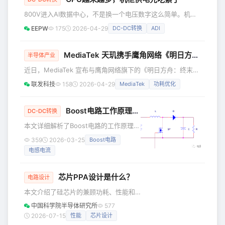
战： 为现代处理器供电，使其能承受更
800V进入AI数据中心，不是换一个电压数字这么简单。机柜
高的负载电流和强烈的瞬时负载变化。
功率上来以后，电怎么安全进柜，怎么一路降到GPU附近，
EEPW
175
2026-04-29
DC-DC转换
ADI
预计，在本十年内，每个处理器的安培
发热和故障怎么处理，都会变成实际设计问题。 AI数据中心
数将达到 10,000 安培，这与当今的需求
最容易被看到的，还是GPU。 但一台台AI服务器装进机柜
相比是数量级的增长。 为人工智能
后，单个机柜里的GPU、加速卡和电源模块越来越多，整柜
MediaTek 天玑携手鹰角网络《明日方舟：终末地》，以天玑倍帧技术带来游戏体验跃升
半导体产业
耗电增加。线缆、连接器、母线、电源模块和散热系统很快会
近日，MediaTek 宣布与鹰角网络旗下的《明日方舟：终末
先感受到压力。 单柜耗电增加，低压大电流开始吃力 功率固
地》（以下简称终末地）达成深度合作，双方基于天玑移动平
定时，电压越
联发科技
158
2026-04-29
MediaTek
功耗优化
台的倍帧技术（MediaTek Frame Rate Converter，以下简
称 MFRC），为玩家在塔卫二的开拓征程注入全新动能，以
更流畅的游戏画面，加之游戏设备手感更冷劲、续航时间更长
Boost电路工作原理详解：电感电流与输出电容选择
DC-DC转换
的优质体验，助力管理员们的旅程。 作为一款二次元旗舰大
本文详细解析了Boost电路的工作原理，
作，终末地以其高精度建模、优质的画面细节和
包括电感电流连续模式和非连续模式下
359
2026-03-25
Boost电路
的电流变化、输出电容的选择以及电感
电感电流
和MOSFET的设计要点。
芯片PPA设计是什么？
电路设计
本文介绍了硅芯片的兼顾功耗、性能和
面积的设计理念和思路。 在硅芯片设计
中国科学院半导体研究所
577
中，PPA作为功耗（Power）、性能
2026-07-15
性能
芯片设计
（Performance）和面积（Area）的统