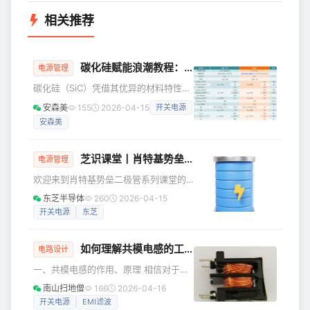
相关推荐
碳化硅赋能浪潮教程：利用 SiC CJFET替代超结 MOSFET
电源管理
碳化硅（SiC）凭借其优异的材料特性，
在服务器、工业电源等关键领域掀起技
安森美
155
2026-04-15
开关电源
术变革浪潮。本教程聚焦 SiC 尤其是
安森美
SiC JFET 系列器件，从碳化硅如何重构
电源设计逻辑出发，剖析其在工业与服
务器电源场景的应用价值。 本文将介绍
芝识课堂丨肖特基势垒二极管，从能带到电路实战（四）
电源管理
利用 SiC CJFET替代超结 MOSFET以及
欢迎来到肖特基势垒二极管系列课堂的
开关电源应用。 1 利用 SiC CJFET替代
最后一课！经过前三期的学习，我们从
超结 MOSFET 安森美与竞品对比 本表
东芝半导体
260
2026-04-15
pn结来到了更快的肖特基结。今天，让
对比了安森美（onsemi） El
开关电源
东芝
我们聚焦基于该结的实用器件——肖特
基势垒二极管，看看它如何在实际电路
如何理解共模电感的工作原理，为什么会接在
开关
中发挥作用？又该如何正确选用？这份
电路设计
实战指南将给你驾驭“速度之星”的答案！
一、共模电感的作用、原理 相信对于共
二极管的分类 东芝将二极管大致分为pn
模电感很多人都不陌生，但是对它的接
南山扫地僧
166
2026-04-16
结二极管和金属半导体结二极管。它们
法你是否完全理解呢？你的电路上的共
开关电源
EMI滤波
从同一个物理原理出发，通过材料与结