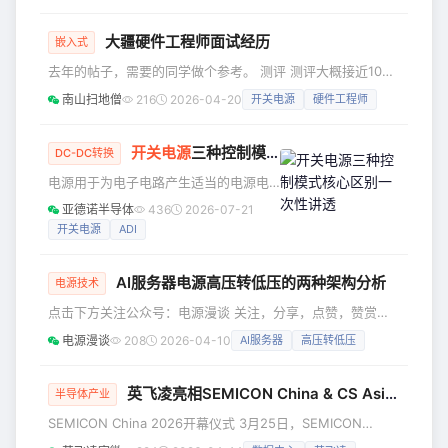
模电感是否接对了？首先我们来认识一
构的精巧设计，共同构成了现代电子电
下共模电感。 共模电感一个以铁氧体为
路中不可或缺
大疆硬件工程师面试经历
磁芯的共模干扰抑制器件，它是由两个
嵌入式
尺寸相同、匝数相同的线圈对称地绕制
去年的帖子，需要的同学做个参考。 测评 测评大概接近100
在同一个铁氧体环形磁芯上，形成一个
道题，性格测试和行测题（约20道，基本上都是逻辑推理
南山扫地僧
216
2026-04-20
开关电源
硬件工程师
四端器件，共模电感对交流电流起着阻
题）混合在一起。 笔试 所有岗位同一个时间，我做的是A
碍的作用。对于插件电感，我们一般见
卷，硬件笔试是90分钟，题目类型有单选、多选、填空、简
的比较多的就是UU型和EE型以及环型
答和计算题，一共100分。 题目主要涉及的知识点：通信协议
开关电源
三种控制模式核心区别一次性讲透
DC-DC转换
等。 在交流电频率
（SPI、IIC、UART等）、开关电源、信号完整性、分立元件
电源用于为电子电路产生适当的电源电
参数性能（MOS、BJT、PN结等）个人感觉以上4方面
压。选择电源时，应关注其最大电流能
亚德诺半导体
436
2026-07-21
力和允许的输入电压范围，以确保其能
开关电源
ADI
够在电路中正常工作。另外，还要考虑
电源的许多其他特性。开关电源的一个
AI服务器电源高压转低压的两种架构分析
非常重要的特性是其控制类型，例如控
电源技术
制环路。应当清楚了解不同稳压类型各
点击下方关注公众号：电源漫谈 关注，分享，点赞，赞赏，
自的优势，以及选型过程中的考量因
在看，支持优质内容！ 由于系统需要在极为有限的空间内，
电源漫谈
208
2026-04-10
AI服务器
高压转低压
素。 电流模式控制 大部分现代开关电源
从高压直流输入，转换为服务器主板上GPU所需的低于1V的
采用电流模式控制架构。这种架构将输
供电电压，一般来说有两种架构，800V转54V和800V转12V
出电压与设定点的偏差同依赖于电感电
这两种方案——它们都是当前服务器主板成熟的低压域的关键
英飞凌亮相SEMICON China & CS Asia 2026：以GaN赋能高密度AI电源平台，共铸万亿半导体新时代
半导体产业
流的锯齿状电压斜坡进行比
链路。 采用“800V转54V（第一级）+中间母线转换器+VRM
SEMICON China 2026开幕仪式 3月25日，SEMICON
功率级/背面垂直模块”的三级方案，可降低供电网络的损耗
China 2026国际半导体展在上海盛大启幕，展览面积逾10万